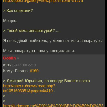
http://oper.ru/gallery/view.php?t=1048751275
> Как снимали?
Мощно.
> Твоей мега-аппаратурой?.....
Я не жадный любитель, у меня нет мега-аппаратуры.
Мега-аппаратура - она у специалиста.
Goblin
»
#195 |
24.05.08 22:31
Кому: Faraon,
#160
> Дмитрий Юрьевич, по поводу Вашего поста
http://oper.ru/news/read.php?
t=1051603051&page=4#410
-
>
>
http://lurkmore.ru/%D0%A4%D0%BB%D0%B0%D0%B3