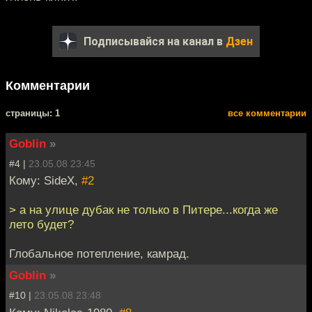
Подписывайся на канал в
Дзен
Комментарии
cтраницы: 1
все комментарии
Goblin
»
#4 |
23.05.08 23:45
Кому: SideX,
#2
> а на улице дубак не только в Питере...когда же
лето будет?
Глобальное потепление, камрад.
Goblin
»
#10 |
23.05.08 23:48