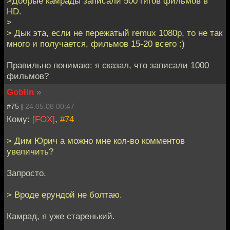
>Добрые камрады записали 500 гигов фильмов в
HD.
>
> Дык эта, если не пережатый remux 1080p, то не так
много и получается, фильмов 15-20 всего :)
Правильно понимаю: я сказал, что записали 1000
фильмов?
Goblin
»
#75 |
24.05.08 00:47
Кому:
[FOX]
,
#74
> Дим Юрич а можно мне кол-во комментов
увеличить?
Запросто.
> Вроде ерундой не болтаю.
Камрад, я уже старенький.