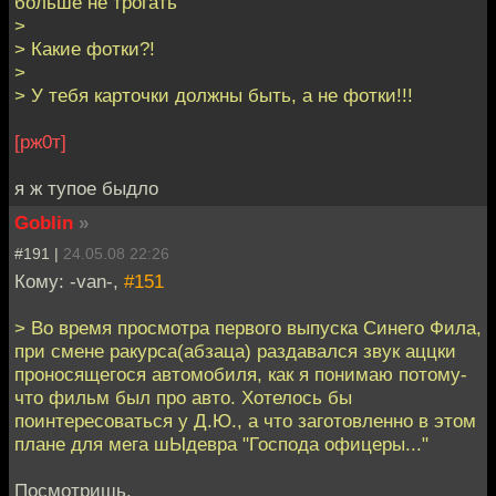
больше не трогать
>
> Какие фотки?!
>
> У тебя карточки должны быть, а не фотки!!!
[рж0т]
я ж тупое быдло
Goblin
»
#191 |
24.05.08 22:26
Кому: -van-,
#151
> Во время просмотра первого выпуска Синего Фила,
при смене ракурса(абзаца) раздавался звук аццки
проносящегося автомобиля, как я понимаю потому-
что фильм был про авто. Хотелось бы
поинтересоваться у Д.Ю., а что заготовленно в этом
плане для мега шЫдевра "Господа офицеры..."
Посмотришь.