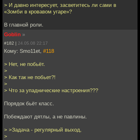
> И давно интересует, засветитесь ли сами в
«Зомби в кровавом угаре»?
В главной роли.
Goblin
»
#182 |
24.05.08 22:17
Кому: Smo11et,
#118
> Нет, не побьёт.
>
> Как так не побьет?!
>
> Что за упаднические настроения???
Порядок бьёт класс.
Побеждают дятлы, а не павлины.
> >Задача - регулярный выход,
>