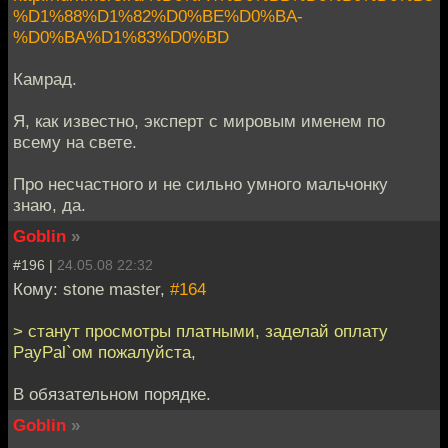
%D1%88%D1%82%D0%BE%D0%BA-
%D0%BA%D1%83%D0%BD
Камрад.
Я, как известно, эксперт с мировым именем по
всему на свете.
Про несчастного и не сильно умного мальчонку
знаю, да.
Goblin
»
#196 |
24.05.08 22:32
Кому: stone master,
#164
> станут просмотры платными, заделай оплату
PayPal`ом пожалуйста,
В обязательном порядке.
Goblin
»