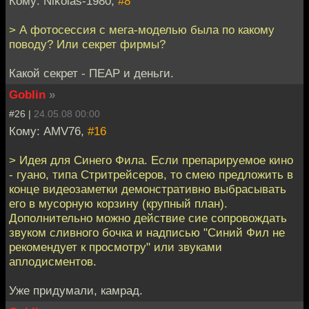
Кому: Nikolas-1980,
#8
> А фотосессия с мега-моделью была по какому
поводу? Или секрет фирмы?
Какой секрет - ПЕАР и деньги.
Goblin
»
#26 |
24.05.08 00:00
Кому: AMV76,
#16
> Идея для Синего Фила. Если препарируемое кино
- гуано, типа Стритрейсеров, то смею предложить в
конце видеозаметки демонстративно выбрасывать
его в мусорную корзину (крупный план).
Дополнительно можно действие сие сопровождать
звуком сливного бочка и надписью "Синий Фил не
рекомендует к просмотру" или звуками
аплодисментов.
Уже придумали, камрад.