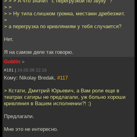
> > > А что значит "с перегрузкой по звуку" ?
> >
> > Ну типа слишком громка, местами дребезжит.
>
> а перегрузка по кривляниям у тебя случается?
Нет.
Я на самом деле так говорю.
Goblin
»
#181 |
24.05.08 22:16
Кому: Nikolay Bredak,
#117
> Кстати, Дмитрий Юрьевич, а Вам роли еще в
театрах сатиры не предлагали, уж больно хороши
кривляния в Вашем исполнении?! :)
Предлагали.
Мне это не интересно.