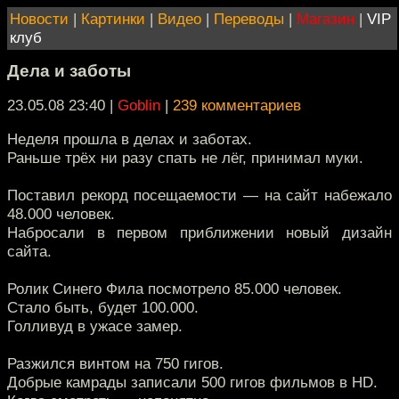
Новости
|
Картинки
|
Видео
|
Переводы
|
Магазин
|
VIP
клуб
Дела и заботы
23.05.08 23:40
|
Goblin
|
239 комментариев
Неделя прошла в делах и заботах.
Раньше трёх ни разу спать не лёг, принимал муки.
Поставил рекорд посещаемости — на сайт набежало
48.000 человек.
Набросали в первом приближении новый дизайн
сайта.
Ролик Синего Фила посмотрело 85.000 человек.
Стало быть, будет 100.000.
Голливуд в ужасе замер.
Разжился винтом на 750 гигов.
Добрые камрады записали 500 гигов фильмов в HD.