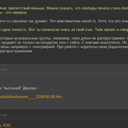
йчас препятствий меньше. Можно сказать, что свободы печати стало бол
ь - это неверно.
 кто-то серьёзно так думает. Это максимализм какой-то. Хотя, кто его зн
 одна тонкость. Вот ты напечатал книгу за свой счет. Тебе звонят и говоря
которые музыкальные группы, например, свои диски не распространяют 
 продают их только на концертах или с сайта. С книгами аналогично. Но 
таешь напрямую с типографией. При работе с издательством (издателем
 распространением.
10:24
 в "пыточной" Дюкова -
.ru/politika/kursom____2008-06-06.htm
10:29
a,
#101