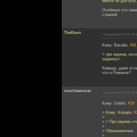
имели ни доступа,
Особенно это заме
страной.
TheDoon
отправлено 09.06.08 
Кому: Baca6u,
#91
> про евреев, кот
задвинул.
Камрад, даже если
что и Романов?
couchsamurai
отправлено 09.06.08 
Кому: Goblin,
#29
> Кому: Алваро,
#
>
> > Про евреев чт
>
> Обыкновенные.
>