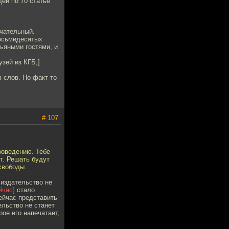
дей по 70 статье
ечательный.
восьмидесятых
пьяными гостями, и
зей из КГБ,]
в слов. Но факт то
# 107
воведению. Тебе
ут. Решать будут
свободы.
 издательство не
йчас]
стало
ейчас представить
ельство не станет
рое его напечатает,