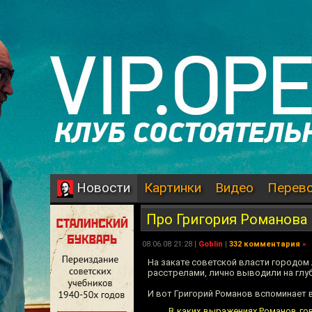
Картинки
Видео
Перев
Новости
Про Григория Романова
08.06.08 21:28 |
Goblin
|
332 комментария
»
На закате советской власти городом
расстрелами, лично выводили на глу
И вот Григорий Романов вспоминает 
В каких выражениях Романов гов