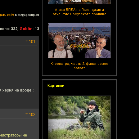
Атака БПЛА на Геленджик и
открытие Ормузского пролива
дать сайт
в megagroup.ru
сего: 332,
Goblin
: 13
# 101
Клеопатра, часть 2: финансовое
болото
Картинки
 херня на вроде :
# 102
инистраторы не