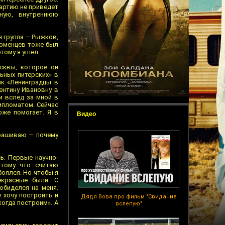
партию не приведет
ную, внутреннюю
я группа — Рыжков,
ломенцев тоже был
этому я ушел.
сквы, которое он
ьных питерских» в
ик «Ленинградцы в
ентину Ивановну в
и вслед за мной в
ипломатом. Сейчас
оже помогает. Я в
Видео
прашиваю — почему
ь. Первые научно-
отому что считаю
боялся. Но чтобы я
екрасные были. С
обиделся на меня.
 хочу построить и
Дядя Вова про фильм "Свидание
когда построим». А
вслепую"