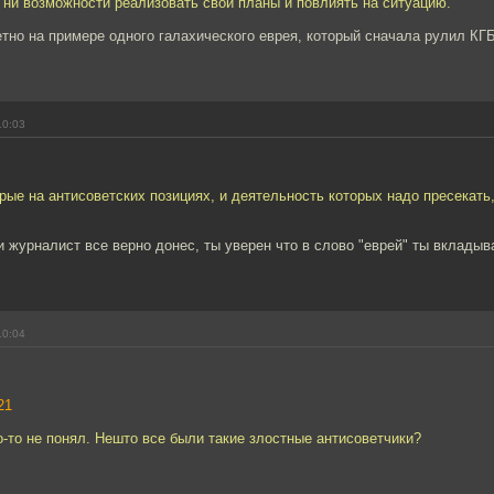
 ни возможности реализовать свои планы и повлиять на ситуацию.
тно на примере одного галахического еврея, который сначала рулил КГБ
10:03
орые на антисоветских позициях, и деятельность которых надо пресекать
 журналист все верно донес, ты уверен что в слово "еврей" ты вклады
10:04
21
о-то не понял. Нешто все были такие злостные антисоветчики?