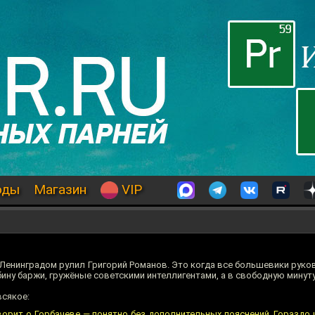
оды
Магазин
VIP
 Ленинградом рулил Григорий Романов. Это когда все большевики рук
бину баржи, гружёные советскими интеллигентами, а в свободную минут
всякое:
орит о Горбачеве — понятно без дополнительных пояснений. Гораздо 