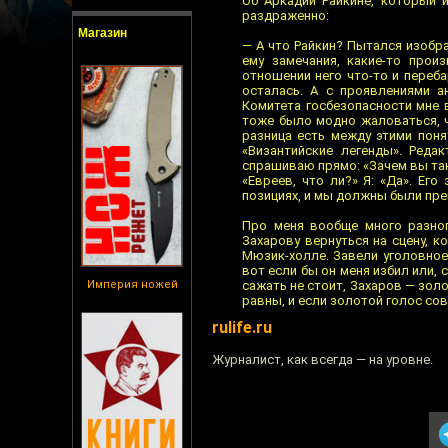
Об Аркадии Райкине, который 
раздраженно:
Магазин
— А что Райкин? Пытался изобр
ему замечания, какие-то прои
отношении него что-то и переба
осталась. А с проявлениями а
Комитета госбезопасности мне 
тоже было модно жаловаться, ч
разница есть между этими поня
«Византийские легенды». Реда
спрашиваю прямо: «Зачем вы таки
«Евреев, что ли?» Я: «Да». Ег
позициях, и мы должны были пре
Про меня вообще много разног
Захарову вернуться на сцену, 
Мюзик-холле. Завели уголовное 
вот если бы он меня избил или, 
Империя ножей
сажать не стоит, Захаров — золо
равны, и если золотой голос со
rulife.ru
Журналист, как всегда — на уровне.