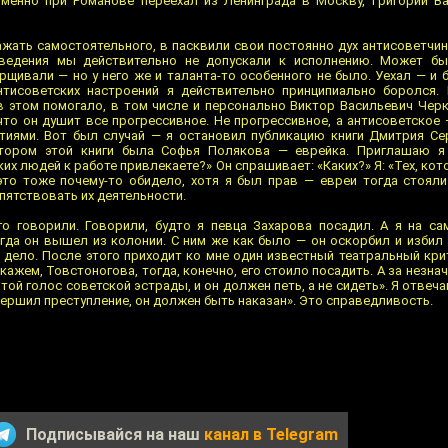
именно при Романове переехал из Ленинграда в Москву, Григорий В
ажать самостоятельного, в пасквили свои постоянно дух антисоветчин
зведения мы действительно не допускали к исполнению. Может бы
рщивали — но у него же и таланта-то особенного не было. Уехал — и б
нтисоветских настроений я действительно принципиально боролся.
в этом помогало, в том числе и персонально Виктор Васильевич Черк
то он душит все прогрессивное. Не прогрессивное, а антисоветское 
тиями. Вот был случай — я остановил публикацию книги Дмитрия Се
ктором этой книги была Софья Полякова — еврейка. Приглашаю я 
х людей к работе привлекаете?» Он спрашивает: «Каких?» Я: «Тех, кото
о это тоже почему-то обидело, хотя я был прав — евреи тогда стояли
пятствовать их деятельности.
о говорили. Говорили, будто я певца Захарова посадил. А я на с
когда он вышел из колонии. С ним же как было — он оскорбил и избил
дело. После этого приходит ко мне один известный театральный крит
скажем, Товстоногова, тогда, конечно, его стоило посадить. А за незна
той голос советской эстрады, и он должен петь, а не сидеть». Я отвеча
вершил преступление, он должен быть наказан». Это справедливость.
Подписывайся на наш
канал в Telegram