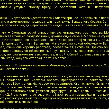
ла не переваривал и был уверен, что тот ни к чему хорошему страну и 
потно уступил своему врагу, не возглавил хотя бы непублич
но. В марте восемьдесят пятого к власти пришел не Горбачев, а цела
 купили должностью председателя президиума Верховного Совета. Со
 в поле не воин, да и против партии идти — не так нас воспитывали. По
ниги — биографический справочник ленинградского землячества Мо
млячестве только партработники, доживающие свое в Москве; «актуал
м я встречался несколько лет назад, даже фотография есть»), и том
и Владимира Путина и Валентины Матвиенко на яркой обложке. — Вал
л, очень она хорошо работала, боевая такая, активная. Практическ
начале в Академию общественных наук, потом в Дипакадемию, стала д
ось, но она помогает землячеству, и мой юбилей организовывать т
енинград, хочу там отпраздновать 85-летие.
е глава о Романове называется «Человек, которого все боялись». С
рашного человека?
 требовательный. И систему реформировал, ни на кого не оглядываяс
я я создавал. Все колхозы области преобразовал в совхозы, п
олее эффективной. Ну, не всем это нравилось. Кто-то, может быть, и 
л — этого не было. С творческой интеллигенцией отношения пр
рошо разговаривали, уважали друг друга. Даниил Гранин — тот да, 
т: «Дайте мне вот этот участок на Карельском перешейке, я там дачу
от участок уже занят, там будет дом отдыха, приезжайте и отдыхайте, 
 обиделся на меня сильно.