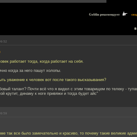
Goblin рекомендует
соз
в
09:52
0
овек работает тогда, когда работает на себя.
ично когда за него пашут холопы.
ыть уважение к человек вот после такого высказывания?
бовый талант? Почти всё что я видел с этим товарищем по телеку - тупая
ой крутит, динаму к ноге привяжи и тогда будет айс"
09:59
ме так все было замечательно и красиво, то почему такие великие адм