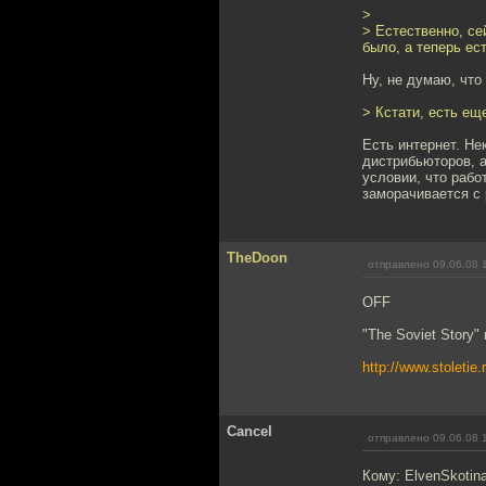
>
> Естественно, се
было, а теперь ест
Ну, не думаю, что
> Кстати, есть еще
Есть интернет. Не
дистрибьюторов, а
условии, что рабо
заморачивается с
TheDoon
отправлено 09.06.08 
OFF
"The Soviet Story"
http://www.stoletie
Cancel
отправлено 09.06.08 
Кому: ElvenSkotin