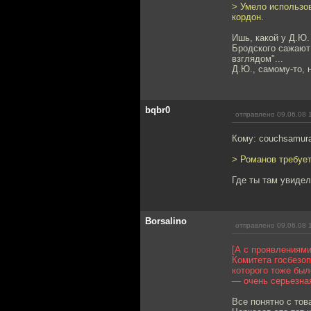
> Умело использо
кордон.
Ишь, какой у Д.Ю.
Бродского сажают 
взглядом"...
Д.Ю., самому-то, 
bqbr0
отправлено 09.06.08 
Кому: couchsamur
> Романов требует
Где ты там увидел
Borsalino
отправлено 09.06.08 
[А с проявлениями
Комитета госбезоп
которого тоже был
— очень серьезная
Все понятно с това