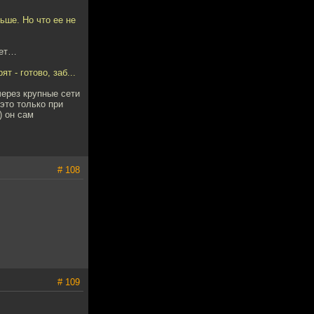
ьше. Но что ее не
ает…
т - готово, заб...
через крупные сети
это только при
) он сам
# 108
# 109