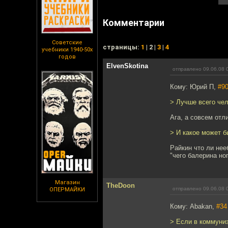
Комментарии
Советские
cтраницы:
1
| 2 |
3
|
4
учебники 1940-50х
годов
ElvenSkotina
отправлено 09.06.08 
Кому: Юрий П,
#9
> Лучше всего чел
Ага, а совсем отл
> И какое может б
Райкин что ли нее
"чего балерина ног
Магазин
TheDoon
отправлено 09.06.08 
ОПЕРМАЙКИ
Кому: Abakan,
#34
> Если в коммуниз