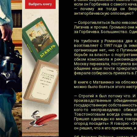
если он Горбачева с самого нача
— почему же тогда он безро
антигорбачевскую оппозицию?
— Сопротивляться было невозмож
Лигачев и прочие. Громыко они
за Горбачева. Большинство. Один
На тумбочке у Романова две к
возглавляет с 1997 года (в зе
организации нет, «но с Путины
борьбе за власть» с портретам
обком комсомола я рекомендова
Москву переехала, поступила в
общение наше почти прекратил
феврале собираюсь приехать в Л
В книге с Матвиенко на обложк
можно было бояться этого нест
— Строгий я был потому что. И
производственные объединени
государственную собственность б
кого-то несправедливо обижа
Товстоноговым всегда очень хо
Пришел однажды ко мне, говори
огород посадить». Я говорю: «Эт
он решил, что я его притесняю, и