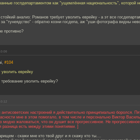
ванные госпдепартаментом как "ущемлённая национальность", которой н
 стойкий анализ: Романов требует уволить еврейку - а эт все госдепарта
за "тунеядство" - обратно козни госдепа, аж "уши фотографа видны не
не противно?
10:06
ai,
#104
 уволить еврейку
 требование уволить еврейку?
10:12
 антисоветских настроений я действительно принципиально боролся. Пя
асности мне в этом помогало, в том числе и персонально Виктор Василь
о модно жаловаться, что он душит все прогрессивное. Не прогрессивное
 разница есть между этими понятиями. ]
рищем - скажи мне кто твой друг и я скажу кто ты....