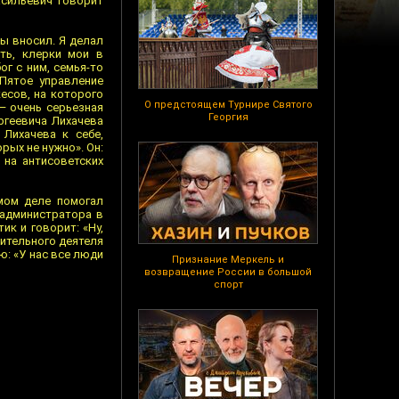
асильевич говорит
ы вносил. Я делал
ть, клерки мои в
ог с ним, семья-то
 Пятое управление
есов, на которого
О предстоящем Турнире Святого
— очень серьезная
Георгия
ргеевича Лихачева
Лихачева к себе,
рых не нужно». Он:
 на антисоветских
амом деле помогал
 администратора в
ик и говорит: «Ну,
чительного деятеля
ю: «У нас все люди
Признание Меркель и
возвращение России в большой
спорт