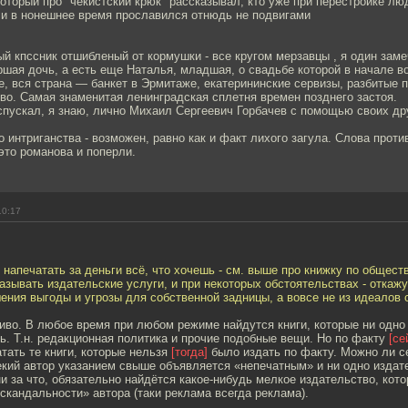
который про "чекистский крюк" рассказывал, кто уже при перестройке лю
 и в нонешнее время прославился отнюдь не подвигами
й кпссник отшибленый от кормушки - все кругом мерзавцы , я один зам
ршая дочь, а есть еще Наталья, младшая, о свадьбе которой в начале 
е, вся страна — банкет в Эрмитаже, екатерининские сервизы, разбитые 
во. Самая знаменитая ленинградская сплетня времен позднего застоя.
пускал, я знаю, лично Михаил Сергеевич Горбачев с помощью своих дру
о интриганства - возможен, равно как и факт лихого загула. Слова проти
 это романова и поперли.
10:17
 напечатать за деньги всё, что хочешь - см. выше про книжку по общест
казывать издательские услуги, и при некоторых обстоятельствах - откаж
ения выгоды и угрозы для собственной задницы, а вовсе не из идеалов 
иво. В любое время при любом режиме найдутся книги, которые ни одно
ь. Т.н. редакционная политика и прочие подобные вещи. Но по факту
[се
тать те книги, которые нельзя
[тогда]
было издать по факту. Можно ли с
екий автор указанием свыше объявляется «непечатным» и ни одно издат
ни за что, обязательно найдётся какое-нибудь мелкое издательство, кото
«скандальности» автора (таки реклама всегда реклама).