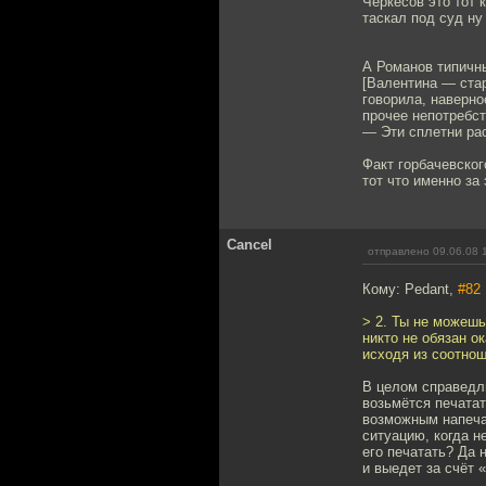
Черкесов это тот 
таскал под суд ну
А Романов типичны
[Валентина — ста
говорила, наверно
прочее непотребст
— Эти сплетни рас
Факт горбачевског
тот что именно за
Cancel
отправлено 09.06.08 
Кому: Pedant,
#82
> 2. Ты не можешь
никто не обязан о
исходя из соотнош
В целом справедл
возьмётся печатат
возможным напеча
ситуацию, когда н
его печатать? Да 
и выедет за счёт 