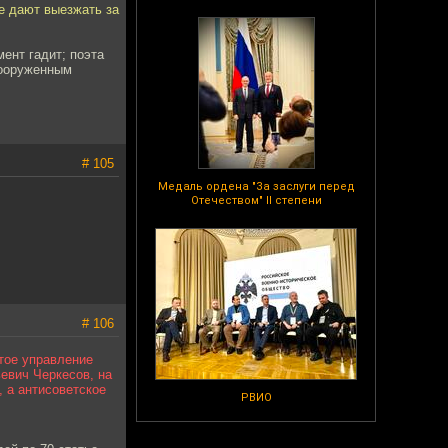
е дают выезжать за
мент гадит; поэта
вооруженным
# 105
Медаль ордена "За заслуги перед
Отечеством" II степени
# 106
тое управление
евич Черкесов, на
, а антисоветское
РВИО