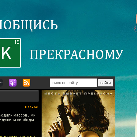
Разное
оводили массовыми
у душили свободы.
интереснее другое: