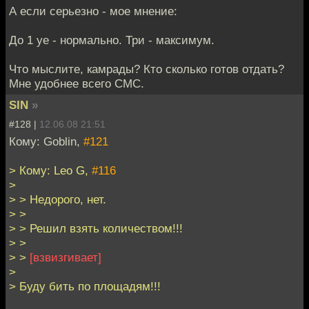
А если серьезно - мое мнение:
До 1 уе - нормально. Три - максимум.
Что мыслите, камрады? Кто сколько готов отдать?
Мне удобнее всего СМС.
SIN
»
#128 |
12.06.08 21:51
Кому: Goblin,
#121
> Кому: Leo G,
#116
>
> > Недорого, нет.
> >
> > Решил взять количеством!!!
> >
> >
[взвизгивает]
>
> Буду бить по площадям!!!