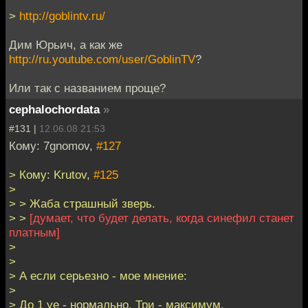
>
http://goblintv.ru/
Дим Юрьич, а как же
http://ru.youtube.com/user/GoblinTV
?
Или так с названием проще?
cephalochordata
»
#131 |
12.06.08 21:53
Кому: 7gnomov,
#127
> Кому: Krutov,
#125
>
> > Жаба страшный зверь.
> >
[думает, что будет делать, когда синефил станет
платным]
>
>
> А если серьезно - мое мнение:
>
> До 1 уе - нормально. Три - максимум.