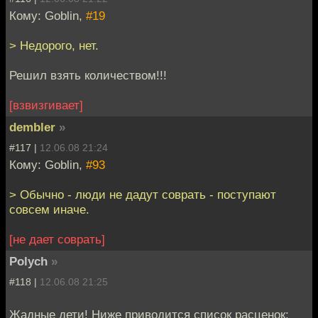
Кому: Goblin,
#19
> Недорого, нет.
Решил взять количеством!!!
[взвизгивает]
dembler
»
#117 |
12.06.08 21:24
Кому: Goblin,
#93
> Обычно - люди не дадут соврать - поступают
совсем иначе.
[не дает соврать]
Polych
»
#118 |
12.06.08 21:25
Жадные дети! Ниже приводится список расценок: