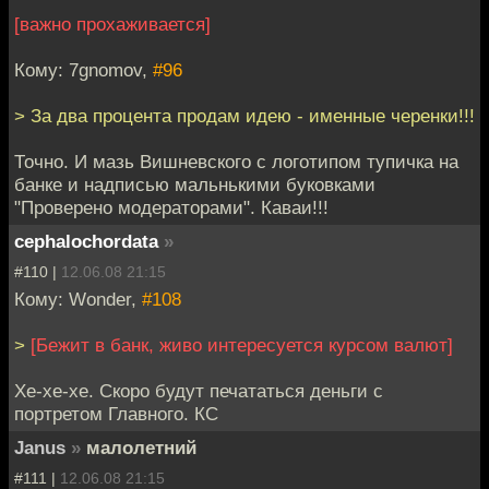
[важно прохаживается]
Кому: 7gnomov,
#96
> За два процента продам идею - именные черенки!!!
Точно. И мазь Вишневского с логотипом тупичка на
банке и надписью мальнькими буковками
"Проверено модераторами". Каваи!!!
cephalochordata
»
#110 |
12.06.08 21:15
Кому: Wonder,
#108
>
[Бежит в банк, живо интересуется курсом валют]
Хе-хе-хе. Скоро будут печататься деньги с
портретом Главного. КС
Janus
»
малолетний
#111 |
12.06.08 21:15