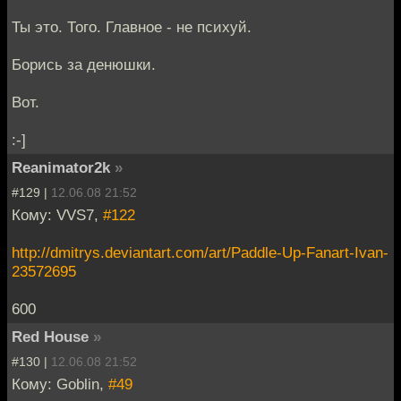
Ты это. Того. Главное - не психуй.
Борись за денюшки.
Вот.
:-]
Reanimator2k
»
#129 |
12.06.08 21:52
Кому: VVS7,
#122
http://dmitrys.deviantart.com/art/Paddle-Up-Fanart-Ivan-
23572695
600
Red House
»
#130 |
12.06.08 21:52
Кому: Goblin,
#49