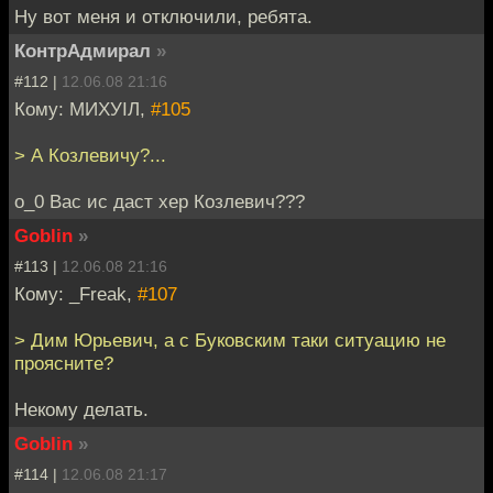
Ну вот меня и отключили, ребята.
КонтрАдмирал
»
#112 |
12.06.08 21:16
Кому: МИХУIЛ,
#105
> А Козлевичу?...
о_0 Вас ис даст хер Козлевич???
Goblin
»
#113 |
12.06.08 21:16
Кому: _Freak,
#107
> Дим Юрьевич, а с Буковским таки ситуацию не
проясните?
Некому делать.
Goblin
»
#114 |
12.06.08 21:17