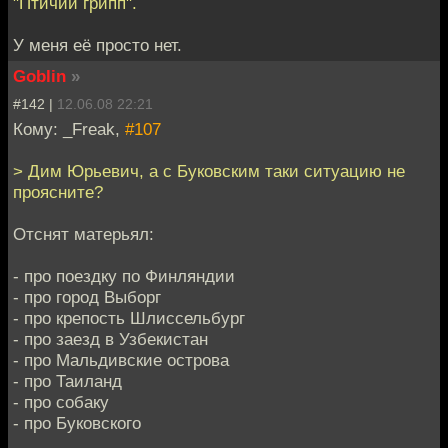
"Птичий грипп".
У меня её просто нет.
Goblin
»
#142 |
12.06.08 22:21
Кому: _Freak,
#107
> Дим Юрьевич, а с Буковским таки ситуацию не
проясните?
Отснят матерьял:
- про поездку по Финляндии
- про город Выборг
- про крепость Шлиссельбург
- про заезд в Узбекистан
- про Мальдивские острова
- про Таиланд
- про собаку
- про Буковского