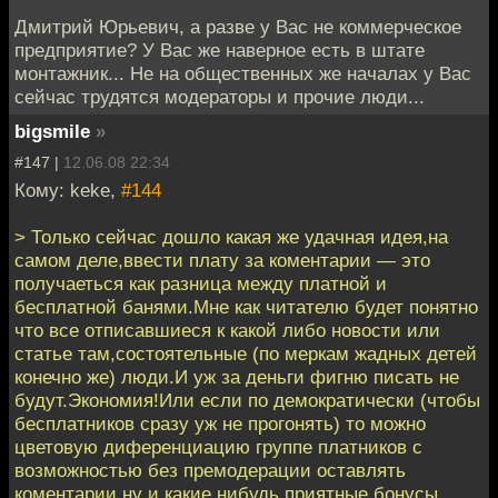
Дмитрий Юрьевич, а разве у Вас не коммерческое
предприятие? У Вас же наверное есть в штате
монтажник... Не на общественных же началах у Вас
сейчас трудятся модераторы и прочие люди...
bigsmile
»
#147 |
12.06.08 22:34
Кому: keke,
#144
> Только сейчас дошло какая же удачная идея,на
самом деле,ввести плату за коментарии — это
получаеться как разница между платной и
бесплатной банями.Мне как читателю будет понятно
что все отписавшиеся к какой либо новости или
статье там,состоятельные (по меркам жадных детей
конечно же) люди.И уж за деньги фигню писать не
будут.Экономия!Или если по демократически (чтобы
бесплатников сразу уж не прогонять) то можно
цветовую диференциацию группе платников с
возможностью без премодерации оставлять
коментарии ну и какие нибудь приятные бонусы