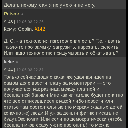
Делать некому, сам я не умею и не могу.
Peisov
»
#143 |
12.06.08 22:26
Кому: Goblin,
#142
Д.Ю. - а технология изготовления есть? Т.е. - взять
такую-то программку, загрузить, нарезать, склеить.
Или надо технологию придумывать и обкатывать?
keke
»
#144 |
12.06.08 22:31
Только сейчас дошло какая же удачная идея,на
самом деле,ввести плату за коментарии — это
получаеться как разница между платной и
бесплатной банями.Мне как читателю будет понятно
что все отписавшиеся к какой либо новости или
статье там,состоятельные (по меркам жадных детей
конечно же) люди.И уж за деньги фигню писать не
будут.Экономия!Или если по демократически (чтобы
бесплатников сразу уж не прогонять) то можно