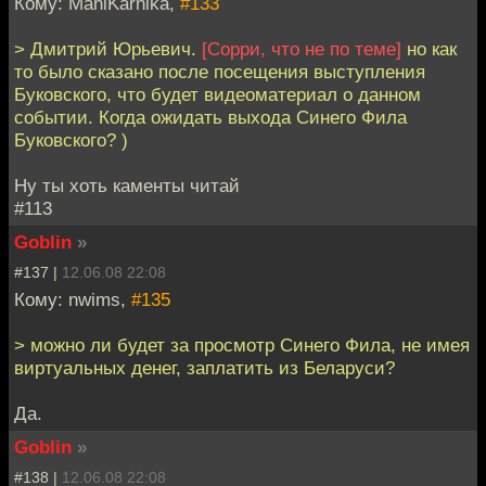
Кому: ManiKarnika,
#133
> Дмитрий Юрьевич.
[Сорри, что не по теме]
но как
то было сказано после посещения выступления
Буковского, что будет видеоматериал о данном
событии. Когда ожидать выхода Синего Фила
Буковского? )
Ну ты хоть каменты читай
#113
Goblin
»
#137 |
12.06.08 22:08
Кому: nwims,
#135
> можно ли будет за просмотр Синего Фила, не имея
виртуальных денег, заплатить из Беларуси?
Да.
Goblin
»
#138 |
12.06.08 22:08