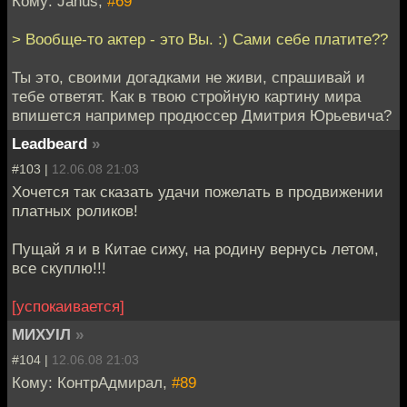
Кому: Janus,
#69
> Вообще-то актер - это Вы. :) Сами себе платите??
Ты это, своими догадками не живи, спрашивай и
тебе ответят. Как в твою стройную картину мира
впишется например продюссер Дмитрия Юрьевича?
Leadbeard
»
#103 |
12.06.08 21:03
Хочется так сказать удачи пожелать в продвижении
платных роликов!
Пущай я и в Китае сижу, на родину вернусь летом,
все скуплю!!!
[успокаивается]
МИХУIЛ
»
#104 |
12.06.08 21:03
Кому: КонтрАдмирал,
#89