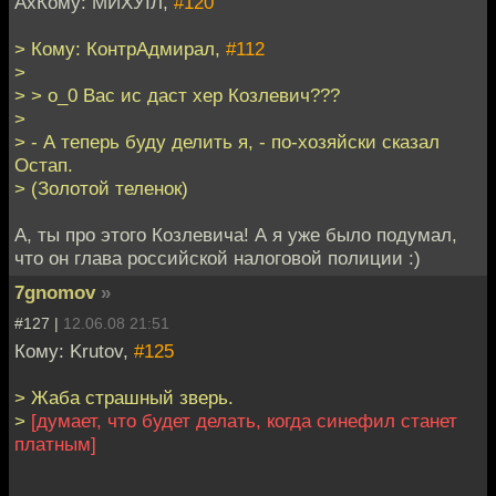
АхКому: МИХУIЛ,
#120
> Кому: КонтрАдмирал,
#112
>
> > о_0 Вас ис даст хер Козлевич???
>
> - А теперь буду делить я, - по-хозяйски сказал
Остап.
> (Золотой теленок)
А, ты про этого Козлевича! А я уже было подумал,
что он глава российской налоговой полиции :)
7gnomov
»
#127 |
12.06.08 21:51
Кому: Krutov,
#125
> Жаба страшный зверь.
>
[думает, что будет делать, когда синефил станет
платным]