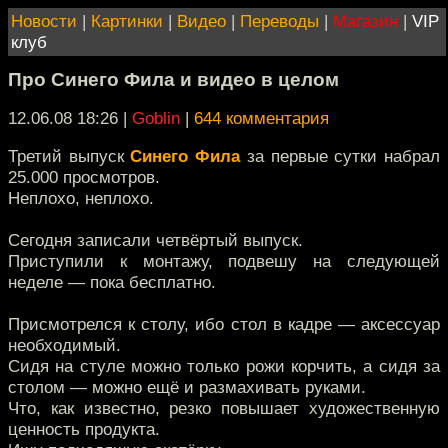
Новости
|
Картинки
|
Видео
|
Переводы
|
Магазин
|
VIP
клуб
Про Синего Фила и видео в целом
12.06.08 18:26
|
Goblin
|
644 комментария
Третий выпуск
Синего Фила
за первые сутки набрал
25.000 просмотров.
Неплохо, неплохо.
Сегодня записали четвёртый выпуск.
Приступили к монтажу, подвешу на следующей
неделе — пока бесплатно.
Присмотрелся к столу, ибо стол в кадре — аксессуар
необходимый.
Сидя на стуле можно только рожи корчить, а сидя за
столом — можно ещё и размахивать руками.
Что, как известно, резко повышает художественную
ценность продукта.