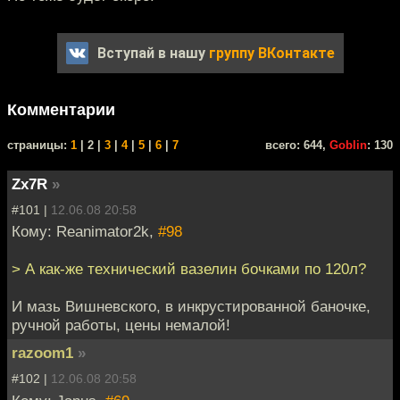
Вступай в нашу
группу ВКонтакте
Комментарии
cтраницы:
1
| 2 |
3
|
4
|
5
|
6
|
7
всего: 644,
Goblin
: 130
Zx7R
»
#101 |
12.06.08 20:58
Кому: Reanimator2k,
#98
> А как-же технический вазелин бочками по 120л?
И мазь Вишневского, в инкрустированной баночке,
ручной работы, цены немалой!
razoom1
»
#102 |
12.06.08 20:58