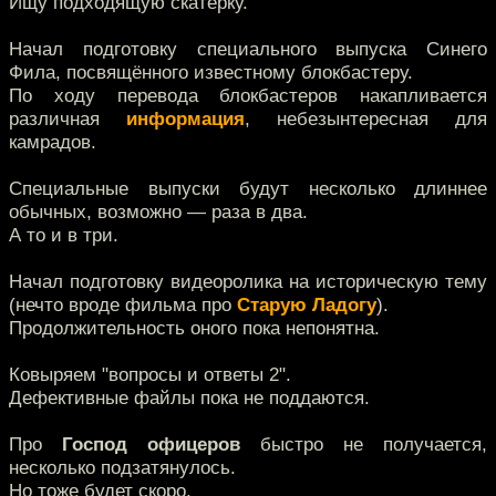
Ищу подходящую скатёрку.
Начал подготовку специального выпуска Синего
Фила, посвящённого известному блокбастеру.
По ходу перевода блокбастеров накапливается
различная
информация
, небезынтересная для
камрадов.
Специальные выпуски будут несколько длиннее
обычных, возможно — раза в два.
А то и в три.
Начал подготовку видеоролика на историческую тему
(нечто вроде фильма про
Старую Ладогу
).
Продолжительность оного пока непонятна.
Ковыряем "вопросы и ответы 2".
Дефективные файлы пока не поддаются.
Про
Господ офицеров
быстро не получается,
несколько подзатянулось.
Но тоже будет скоро.