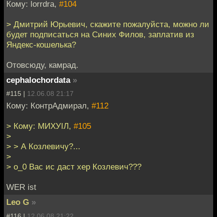
Кому: lorrdra,
#104
> Дмитрий Юрьевич, скажите пожалуйста, можно ли
будет подписаться на Синих Филов, заплатив из
Яндекс-кошелька?
Отовсюду, камрад.
cephalochordata
»
#115 |
12.06.08 21:17
Кому: КонтрАдмирал,
#112
> Кому: МИХУIЛ,
#105
>
> > А Козлевичу?...
>
> о_0 Вас ис даст хер Козлевич???
WER ist
Leo G
»
#116 |
12.06.08 21:22