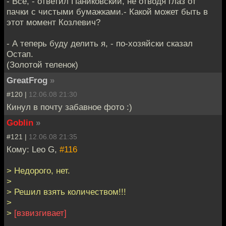
- Все, - ответил Паниковский, не отводя глаз от
пачки с чистыми бумажками.- Какой может быть в
этот момент Козлевич?
- А теперь буду делить я, - по-хозяйски сказал
Остап.
(Золотой теленок)
GreatFrog
»
#120 |
12.06.08 21:30
Кинул в почту забавное фото :)
Goblin
»
#121 |
12.06.08 21:35
Кому: Leo G,
#116
> Недорого, нет.
>
> Решил взять количеством!!!
>
>
[взвизгивает]