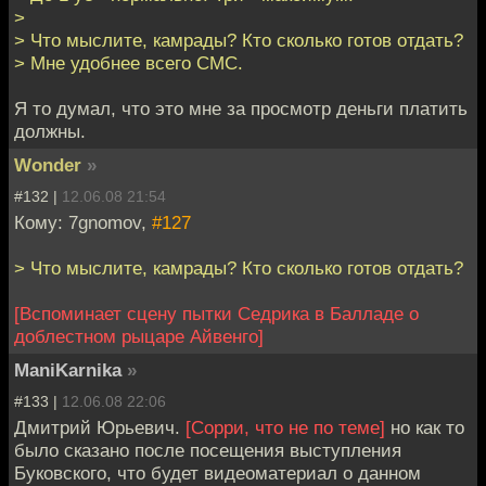
>
> Что мыслите, камрады? Кто сколько готов отдать?
> Мне удобнее всего СМС.
Я то думал, что это мне за просмотр деньги платить
должны.
Wonder
»
#132 |
12.06.08 21:54
Кому: 7gnomov,
#127
> Что мыслите, камрады? Кто сколько готов отдать?
[Вспоминает сцену пытки Седрика в Балладе о
доблестном рыцаре Айвенго]
ManiKarnika
»
#133 |
12.06.08 22:06
Дмитрий Юрьевич.
[Сорри, что не по теме]
но как то
было сказано после посещения выступления
Буковского, что будет видеоматериал о данном