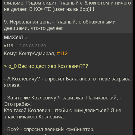
фильме. Рядом сидит Главный с блокнотом и ничего
не делает. В КОФТЕ (цвет на выбор)!!!
9. Нереальная цена - Главный, с обнаженными
девицами, что-то делает.
МИХУIЛ
»
#119 |
12.06.08 21:30
Кому: КонтрАдмирал,
#112
> о_0 Вас ис даст хер Козлевич???
- А Козлевичу? - спросил Балаганов, в гневе закрыва
яглаза.
- За что же Козлевичу?- завизжал Паниковский, -
Это грабеж!
Кто такой Козлевич, чтобы с ним делиться? Я не
знаю никакого Козлевича.
- Все? - спросил великий комбинатор.