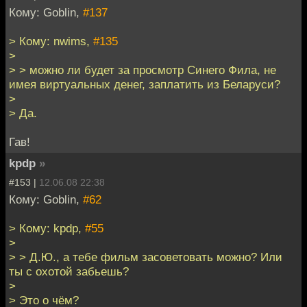
Кому: Goblin,
#137
> Кому: nwims,
#135
>
> > можно ли будет за просмотр Синего Фила, не
имея виртуальных денег, заплатить из Беларуси?
>
> Да.
Гав!
kpdp
»
#153 |
12.06.08 22:38
Кому: Goblin,
#62
> Кому: kpdp,
#55
>
> > Д.Ю., а тебе фильм засоветовать можно? Или
ты с охотой забьешь?
>
> Это о чём?