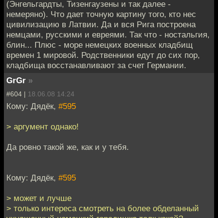
(Энгельгардты, Тизенгаузены и так далее -
немеряно). Что дает точную картину того, кто нес
цивилизацию в Латвии. Да и вся Рига построена
немцами, русскими и евреями. Так что - ностальгия,
блин... Плюс - море немецких военных кладбищ
времен 1 мировой. Родственники едут до сих пор,
кладбища восстанавливают за счет Германии.
GrGr
»
#604 |
18.06.08 14:24
Кому: Дядёк,
#595
> аргумент однако!
Да ровно такой же, как и у тебя.
Кому: Дядёк,
#595
> может и лучше
> только интереса смотреть на более обделанный