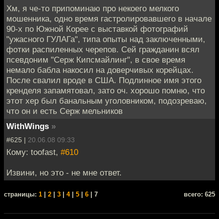
Хм, я че-то припоминаю про некоего мелкого
мошенника, одно время гастролировавшего в начале
90-х по Южной Корее с выставкой фотографий
"ужасного ГУЛАГа", типа опыты над заключенными,
фотки распиленных черепов. Сей гражданин всял
псевдоним "Серж Кипсмайлинг", в свое время
немало бабла накосил на доверчивых корейцах.
После свалил вроде в США. Подлинное имя этого
кренделя запамятовал, зато оч. хорошо помню, что
этот хер был банальным уголовником, подозреваю,
что он и есть Серж мельников
WithWings
»
#625 |
20.06.08 09:33
Кому: toofast,
#610
Извини, но это - не мне ответ.
cтраницы:
1
|
2
|
3
|
4
|
5
|
6
| 7
всего: 625