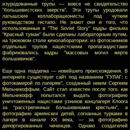
изуродованные трупы — вовсе не свидетельство
"большевистских зверств". Эти трупы уродовали
латышские коллаборационисты под чутким
руководством гестапо. Не знают они и того, что
использованные в "The Soviet Story" кадры фильма
"Красный туман" были сделаны лабораторным путем,
на трюковом столе кинолаборатории: из фотоснимков
отдельных трупов нацистскими пропагандистами
фабриковались кадры "массовых могил жертв
большевиков".
Еще одна подделка — новейшего происхождения. В
интернете существует сайт под названием "ГУЛАГ: с
фотокамерой по лагерям", созданный неким Сергеем
Мельникоффым. Сайт стал известен после того, как
Мельникофф попытался выдать фотографию
уничтоженных нацистами узников концлагеря Клоога
за "расстрелянных большевиками крестьян", а
фотографию армянских детей, согнанных турками в
лагеря в начале ХХ века, — за фотографию
депортированных чеченцев. Однако создателей