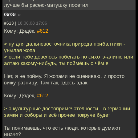
лучше бы расею-матушку посетил
GrGr
»
#613 |
18.06.08 17:06
Кому: Дядёк,
#612
> ну для дальневосточника природа прибалтики -
унылая жопа
> если тебе довелось побегать по сихотэ-алиню или
алтаю какому-нибудь, ты поймёшь о чём я
Нет, я не пойму. Я жопами не оцениваю, и просто
вижу разницу. Там так, здесь эдак.
Кому: Дядёк,
#612
> а культурные достопримечателности - в германии
замки и соборы и всё прочее покруче будет
Ты понимаешь, что есть люди, которые думают
иначе?