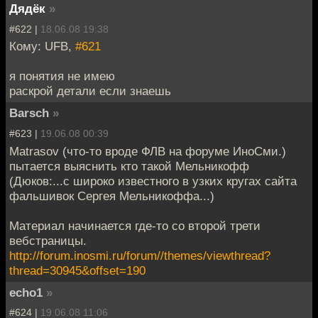
Дядёк
»
#622 |
18.06.08 19:38
Кому: UFB,
#621
я понятия не имею
раскрой детали если знаешь
Barsch
»
#623 |
19.06.08 00:39
Matrasov (что-то вроде ФЛВ на форуме ИноСми.)
пытается выяснить кто такой Мельникофф
(Дюков:...с широко известного в узких кругах сайта
фальшивок Сергея Мельникоффа...)
Материал начинается где-то со второй трети
вебстраницы.
http://forum.inosmi.ru/forum//themes/viewthread?
thread=30945&offset=190
echo1
»
#624 |
19.06.08 11:06