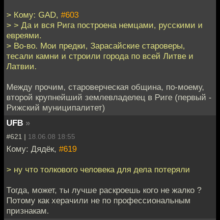
> Кому: GAD,
#603
> > Да и вся Рига построена немцами, русскими и
евреями.
> Во-во. Мои предки, Зарасайские староверы,
тесали камни и строили города по всей Литве и
Латвии.
Между прочим, староверческая община, по-моему,
второй крупнейший землевладелец в Риге (первый -
Рижский муниципалитет)
UFB
»
#621 |
18.06.08 18:55
Кому: Дядёк,
#619
> ну что толкового человека для дела потеряли
Тогда, может, ты лучше раскроешь кого не жалко ?
Потому как херачили не по профессиональным
признакам.