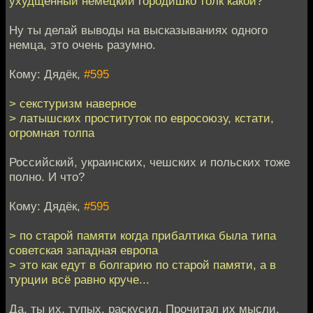
ухудщенный немецкий городишко толк какой?
Ну ты делай выводы на высказываниях одного
немца, это очень разумно.
Кому: Дядёк,
#595
> секстуризм наверное
> латышских проституток по евросоюзу, кстати,
огромная толпа
Российский, украинских, чешских и польских тоже
полно. И что?
Кому: Дядёк,
#595
> по старой памяти когда прибалтика была типа
советская западная европа
> это как едут в болгарию по старой памяти, а в
турции всё равно круче...
Да, ты их, тупых, раскусил. Прочитал их мысли.