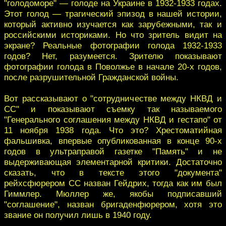
"голодоморе" — голоде на Украине в 1932-1933 годах.
Этот голод — трагический эпизод в нашей истории,
который активно изучается как зарубежными, так и
российскими историками. Но что зритель видит на
экране? Реальные фотографии голода 1932-1933
годов? Нет, разумеется. Зрителю показывают
фотографии голода в Поволжье в начале 20-х годов,
после разрушительной Гражданской войны.
Вот рассказывают о "сотрудничестве между НКВД и
СС" и показывают съемку так называемого
"Генерального соглашения между НКВД и гестапо" от
11 ноября 1938 года. Что это? Хрестоматийная
фальшивка, впервые опубликованная в конце 90-х
годов в ультраправой газетке "Память" и не
выдерживающая элементарной критики. Достаточно
сказать, что в тексте этого "документа"
рейхсфюрером СС назван Гейдрих, тогда как им был
Гиммлер. Мюллер же, якобы подписавший
"соглашение", назван бригаденфюрером, хотя это
звание он получил лишь в 1940 году.