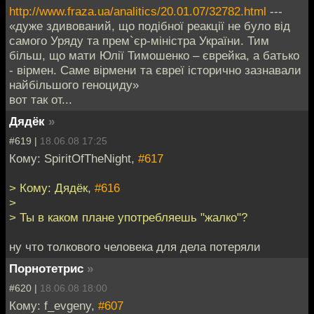
http://www.fraza.ua/analitics/20.01.07/32782.html
---
«дуже здивований, що подібної реакції не було від
самого Уряду та прем`єр-міністра України. Тим
більш, що мати Юлії Тимошенко – єврейка, а батько
- вірмен. Саме вірмени та євреї історично зазнавали
найбільшого геноциду»
вот так от...
Дядёк
»
#619 |
18.06.08 17:25
Кому: SpiritOfTheNight,
#617
> Кому: Дядёк,
#616
>
> Ты в каком плане употребляешь "жалко"?
ну что толкового человека для дела потеряли
Порнотетрис
»
#620 |
18.06.08 18:00
Кому: f_evgeny,
#607