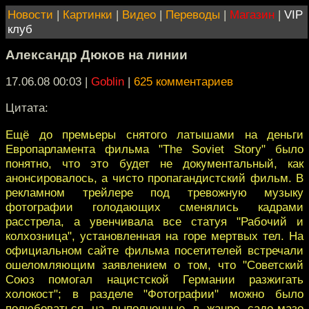
Новости
|
Картинки
|
Видео
|
Переводы
|
Магазин
|
VIP
клуб
Александр Дюков на линии
17.06.08 00:03
|
Goblin
|
625 комментариев
Цитата:
Ещё до премьеры снятого латышами на деньги
Европарламента фильма "The Soviet Story" было
понятно, что это будет не документальный, как
анонсировалось, а чисто пропагандистский фильм. В
рекламном трейлере под тревожную музыку
фотографии голодающих сменялись кадрами
расстрела, а увенчивала все статуя "Рабочий и
колхозница", установленная на горе мертвых тел. На
официальном сайте фильма посетителей встречали
ошеломляющим заявлением о том, что "Советский
Союз помогал нацистской Германии разжигать
холокост"; в разделе "Фотографии" можно было
полюбоваться на выполненные в жанре садо-мазо