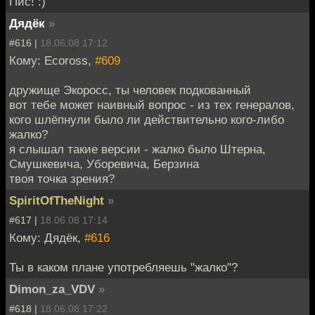
Пис! :)
Дядёк
»
#616 |
18.06.08 17:12
Кому: Ecoross,
#609
дружище Экоросс, ты человек подкованный
вот тебе может наивный вопрос - из тех генералов,
кого шлёпнули было ли действительно кого-либо
жалко?
я слышал такие версии - жалко было Штерна,
Смушкевича, Уборевича, Берзина
твоя точка зрения?
SpiritOfTheNight
»
#617 |
18.06.08 17:14
Кому: Дядёк,
#616
Ты в каком плане употребляешь "жалко"?
Dimon_za_VDV
»
#618 |
18.06.08 17:22