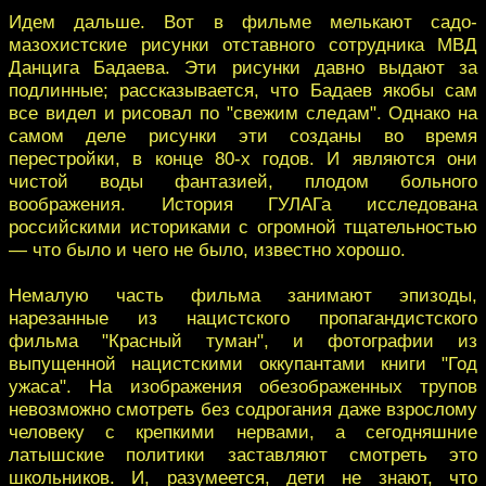
Идем дальше. Вот в фильме мелькают садо-
мазохистские рисунки отставного сотрудника МВД
Данцига Бадаева. Эти рисунки давно выдают за
подлинные; рассказывается, что Бадаев якобы сам
все видел и рисовал по "свежим следам". Однако на
самом деле рисунки эти созданы во время
перестройки, в конце 80-х годов. И являются они
чистой воды фантазией, плодом больного
воображения. История ГУЛАГа исследована
российскими историками с огромной тщательностью
— что было и чего не было, известно хорошо.
Немалую часть фильма занимают эпизоды,
нарезанные из нацистского пропагандистского
фильма "Красный туман", и фотографии из
выпущенной нацистскими оккупантами книги "Год
ужаса". На изображения обезображенных трупов
невозможно смотреть без содрогания даже взрослому
человеку с крепкими нервами, а сегодняшние
латышские политики заставляют смотреть это
школьников. И, разумеется, дети не знают, что