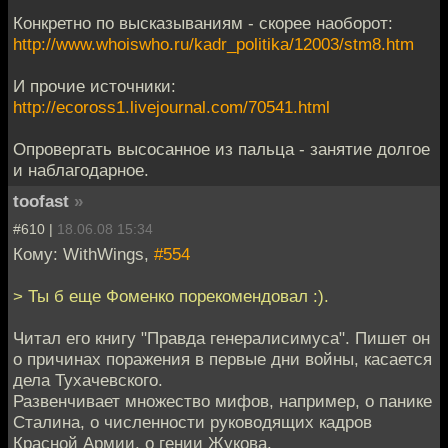
Конкретно по высказываниям - скорее наоборот:
http://www.whoiswho.ru/kadr_politika/12003/stm8.htm
И прочие источники:
http://ecoross1.livejournal.com/70541.html
Опровергать высосанное из пальца - занятие долгое
и наблагодарное.
toofast
»
#610 |
18.06.08 15:34
Кому: WithWings,
#554
> Ты б еще Фоменко порекомендовал :).
Читал его книгу "Правда генералисимуса". Пишет он
о причинах поражения в первые дни войны, касается
дела Тухачевского.
Развенчивает множество мифов, например, о панике
Сталина, о численности руководящих кадров
Красной Армии, о гении Жукова.