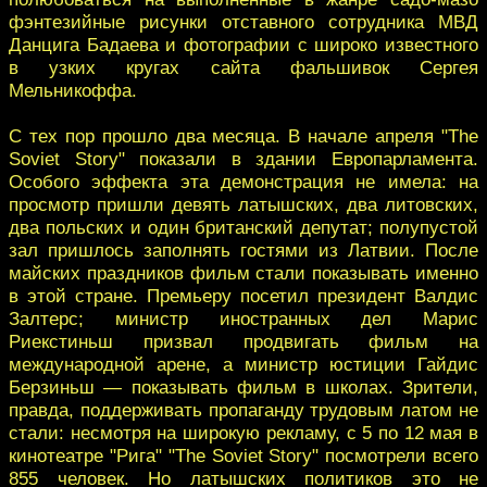
фэнтезийные рисунки отставного сотрудника МВД
Данцига Бадаева и фотографии с широко известного
в узких кругах сайта фальшивок Сергея
Мельникоффа.
С тех пор прошло два месяца. В начале апреля "The
Soviet Story" показали в здании Европарламента.
Особого эффекта эта демонстрация не имела: на
просмотр пришли девять латышских, два литовских,
два польских и один британский депутат; полупустой
зал пришлось заполнять гостями из Латвии. После
майских праздников фильм стали показывать именно
в этой стране. Премьеру посетил президент Валдис
Залтерс; министр иностранных дел Марис
Риекстиньш призвал продвигать фильм на
международной арене, а министр юстиции Гайдис
Берзиньш — показывать фильм в школах. Зрители,
правда, поддерживать пропаганду трудовым латом не
стали: несмотря на широкую рекламу, с 5 по 12 мая в
кинотеатре "Рига" "The Soviet Story" посмотрели всего
855 человек. Но латышских политиков это не