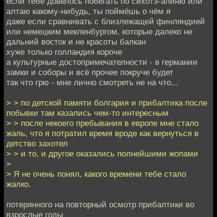
если тебе довелось побегать по сихотэ-алиню или
алтаю какому-нибудь, ты поймёшь о чём я
даже если сравнивать с близлежащей финляндией
или немецким мекленбургом, которые далеко не
дальний восток и не красоты балкан
хуже только голландия короче
а культурные достопримечателности - в германии
замки и соборы и всё прочее покруче будет
так что грю - мне лично смотреть не на что...
> > по детской памяти болгария и прибалтика после
побывки там казались чем-то интересным
> > после некоего пребывания в европе мне стало
жаль, что я потратил время вроде как вернуться в
детство захотел
> > и то, и другое оказались полнейшими жопами
>
> Я не очень понял, какого времени тебе стало
жалко.
потерянного на повторный осмотр прибалтики во
взрослые годы