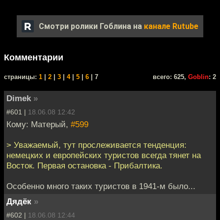
Смотри ролики Гоблина на
канале Rutube
Комментарии
cтраницы:
1
|
2
|
3
|
4
|
5
|
6
| 7
всего: 625,
Goblin
: 2
Dimek
»
#601 |
18.06.08 12:42
Кому: Матерый,
#599
> Уважаемый, тут прослеживается тенденция:
немецких и европейских туристов всегда тянет на
Восток. Первая остановка - Прибалтика.
Особенно много таких туристов в 1941-м было...
Дядёк
»
#602 |
18.06.08 12:44