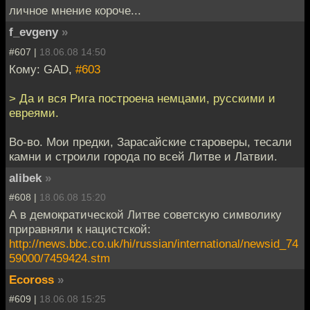
личное мнение короче...
f_evgeny
»
#607 |
18.06.08 14:50
Кому: GAD,
#603
> Да и вся Рига построена немцами, русскими и
евреями.
Во-во. Мои предки, Зарасайские староверы, тесали
камни и строили города по всей Литве и Латвии.
alibek
»
#608 |
18.06.08 15:20
А в демократической Литве советскую символику
приравняли к нацистской:
http://news.bbc.co.uk/hi/russian/international/newsid_74
59000/7459424.stm
Ecoross
»
#609 |
18.06.08 15:25