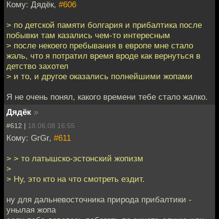
Кому: Дядёк,
#606
> по детской памяти болгария и прибалтика после
побывки там казались чем-то интересным
> после некоего пребывания в европе мне стало
жаль, что я потратил время вроде как вернуться в
детство захотел
> и то, и другое оказались полнейшими жопами
Я не очень понял, какого времени тебе стало жалко.
Дядёк
»
#612 |
18.06.08 16:55
Кому: GrGr,
#611
> > то латышско-эстонский жопизм
>
> Ну, это кто на что смотреть ездит.
ну для дальневосточника природа прибалтики -
унылая жопа