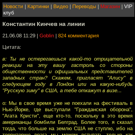
Новости
|
Картинки
|
Видео
|
Переводы
|
Магазин
|
VIP
клуб
Константин Кинчев на линии
21.06.08 11:29
|
Goblin
|
824 комментария
Цитата:
в: Ты не остерегаешься какой-то отрицательной
реакции на эту вашу гастроль со стороны
общественности и официальных представителей
западных стран? Скажем, пригласят "Алису" в
следующем году в Лондон или на какую-нибудь
"Русскую зиму" в США, а тебе откажут в визе...
о: Мы в свое время уже не поехали на фестиваль в
Нью-Йорке, где выступали "Гражданская оборона",
"Агата Кристи", еще кто-то, поскольку в это время
американцы бомбили Белград. Более того, я сказал
тогда, что больше на землю США не ступлю, ибо на
территорию врага мы можем вступать только как