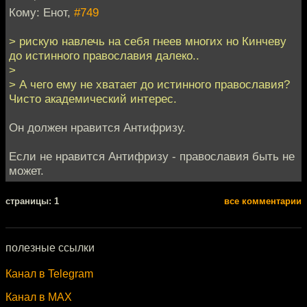
Кому: Енот,
#749
> рискую навлечь на себя гнеев многих но Кинчеву
до истинного православия далеко..
>
> А чего ему не хватает до истинного православия?
Чисто академический интерес.
Он должен нравится Антифризу.
Если не нравится Антифризу - православия быть не
может.
cтраницы: 1
все комментарии
полезные ссылки
Канал в Telegram
Канал в MAX