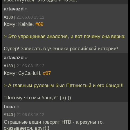
artavazd
»
#138 |
21.06.08 15:12
Кому: KaiNie,
#89
> Это упрощенная аналогия, и вот почему она верна:
Супер! Записать в учебники российской истории!
artavazd
»
#139 |
21.06.08 15:12
Кому: CyCaHuH,
#87
> А главным рулевым был Пятнистый и его банда!!!
"Потому что мы банда!" (ц) ))
boaa
»
#140 |
21.06.08 15:12
Страшные вещи говорит НТВ - а резуны то,
оказывается, врут!!!