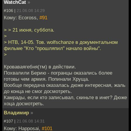
WatchCat
»
#106 |
21.06.08 14:29
Кому: Ecoross,
#91
> > 21 июня, суббота.
>
> НТВ, 14-05. Тов. wolfschanze в документальном
фильме "Кто "прошляпил" начало войны".
>
Кроваваягебня(тм) в действии.
Похвалили Берию - погранцы оказались более
готовы чем армия. Попинали Хруща.
Вообще передача оказалась дюже интересная, жаль
до конца не смог досмотреть.
Камрады, если кто записывал, скиньте в инет? Дюже
хоца досмотреть.
Владимир
»
#107 |
21.06.08 14:31
Кому: Happosai,
#101