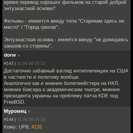
время перевод хороших фильмов на старой доброй
энтузиасткой основе?
Фильмы - имеются ввиду типа "Старикам здесь не
место" / "Город грехов".
Энтузиасткая основа - имеется ввиду "не дожидаясь
заказов со стороны".
dorw
»
#143 |
21.06.08 15:12
Достаточно забавный взгляд интеллегенции на США
в частности и политику вообще.
Аналогично как и мнение болетмейстера на НХЛ,
мнение боксера о академическом театре, мнение
президента украины на проблему патча KDE под
FreeBSD.
Муромец
»
#144 |
21.06.08 15:13
Кому: UFB,
#131