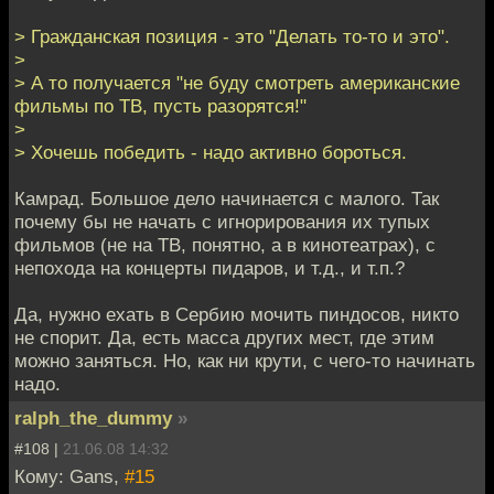
> Гражданская позиция - это "Делать то-то и это".
>
> А то получается "не буду смотреть американские
фильмы по ТВ, пусть разорятся!"
>
> Хочешь победить - надо активно бороться.
Камрад. Большое дело начинается с малого. Так
почему бы не начать с игнорирования их тупых
фильмов (не на ТВ, понятно, а в кинотеатрах), с
непохода на концерты пидаров, и т.д., и т.п.?
Да, нужно ехать в Сербию мочить пиндосов, никто
не спорит. Да, есть масса других мест, где этим
можно заняться. Но, как ни крути, с чего-то начинать
надо.
ralph_the_dummy
»
#108 |
21.06.08 14:32
Кому: Gans,
#15