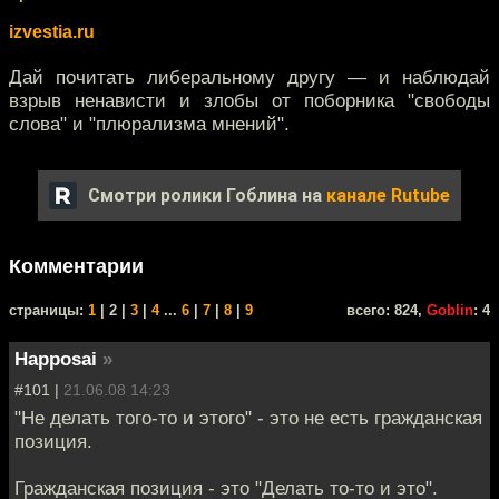
izvestia.ru
Дай почитать либеральному другу — и наблюдай
взрыв ненависти и злобы от поборника "свободы
слова" и "плюрализма мнений".
Смотри ролики Гоблина на
канале Rutube
Комментарии
cтраницы:
1
| 2 |
3
|
4
...
6
|
7
|
8
|
9
всего: 824,
Goblin
: 4
Happosai
»
#101 |
21.06.08 14:23
"Не делать того-то и этого" - это не есть гражданская
позиция.
Гражданская позиция - это "Делать то-то и это".