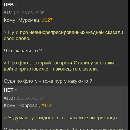
UFB
»
#131 |
21.06.08 15:05
Кому: Муромец,
#127
> Ну и про невинорепресированныхнквдней сказали
свое слово.
Что сказали то ?
> Про флот, который "вопреки Сталину все-таки к
войне приготовился" наконец-то сказали.
Судя по флоту - тоже пургу какую-то ?
НЕТ
»
#132 |
21.06.08 15:07
Кому: Happosai,
#112
> Я думаю, у каждого есть знакомые американцы.
У меня почему-то ни одного. Да и не все они плохие