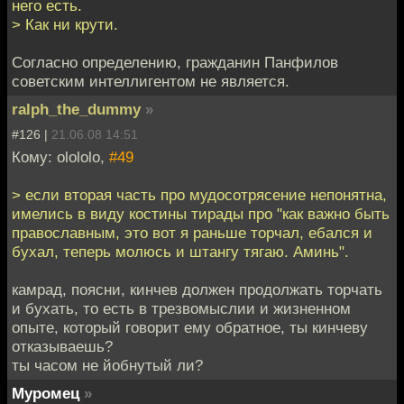
него есть.
> Как ни крути.
Согласно определению, гражданин Панфилов
советским интеллигентом не является.
ralph_the_dummy
»
#126 |
21.06.08 14:51
Кому: olololo,
#49
> если вторая часть про мудосотрясение непонятна,
имелись в виду костины тирады про "как важно быть
православным, это вот я раньше торчал, ебался и
бухал, теперь молюсь и штангу тягаю. Аминь".
камрад, поясни, кинчев должен продолжать торчать
и бухать, то есть в трезвомыслии и жизненном
опыте, который говорит ему обратное, ты кинчеву
отказываешь?
ты часом не йобнутый ли?
Муромец
»