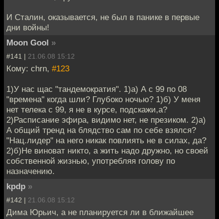
И Сталин, оказывается, не был в панике в первые
дни войны!
Moon Gool
»
#141 |
21.06.08 15:12
Кому: chrn,
#123
1)У нас щас "тандемократия". 1)а) А с 99 по 08
"времена" когда шли? Глубоко ночью? 1)б) У меня
нет телека с 99, я не в курсе, подскажи,а?
2)Расписание эфира, видимо нет, не презиком. 2)а)
А общий тренд на блядство сам по себе взялся?
"Нац.лидер" на него никак повлиять не в силах, да?
2)б)Не виноват никто, а жить надо дружно, но своей
собственной жизнью, употребляя голову по
назначению.
kpdp
»
#142 |
21.06.08 15:12
Дима Юрьич, а не планируется ли в ближайшее