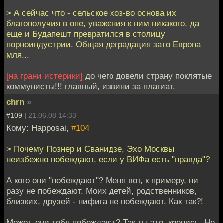
> А сейчас что - сельское хоз-во основа их
благополучия в опе, уважения к ним никакого, да
еще и Будапешт превратился в столицу
порноиндустрии. Общая деградация зато Европа
мля...
[на грани истерики]
до чего довели страну поклятые
коммунисты!!! главный, извини за плагиат.
chrn
»
#109 |
21.06.08 14:33
Кому: Happosai,
#104
> Почему Познер и Сванидзе, Эхо Москвы
неизбежно побеждают, если у ВИФа есть "правда"?
А кого они "побеждают"? Меня вот, к примеру, ни
разу не побеждают. Моих детей, родственников,
близких, друзей - нифига не побеждают. Как так?!
Может, они тебя побеждают? Так ты это, крепись. Не