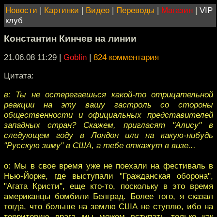
Новости
|
Картинки
|
Видео
|
Переводы
|
Магазин
|
VIP
клуб
Константин Кинчев на линии
21.06.08 11:29
|
Goblin
|
824 комментария
Цитата:
в: Ты не остерегаешься какой-то отрицательной
реакции на эту вашу гастроль со стороны
общественности и официальных представителей
западных стран? Скажем, пригласят "Алису" в
следующем году в Лондон или на какую-нибудь
"Русскую зиму" в США, а тебе откажут в визе...
о: Мы в свое время уже не поехали на фестиваль в
Нью-Йорке, где выступали "Гражданская оборона",
"Агата Кристи", еще кто-то, поскольку в это время
американцы бомбили Белград. Более того, я сказал
тогда, что больше на землю США не ступлю, ибо на
территорию врага мы можем вступать только как