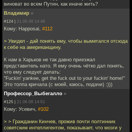
виноват во всем Путин, как иначе жить?
Владимир
»
#124 |
21.06.08 14:48
Кому: Happosai,
#112
> Увидел - дай понять ему, чтобы выметался отсюда
к себе на американщину.
К нам в Харьков не так давно приезжал
представитель нато. Я ему очень чётко дал понять,
что ему следует делать:
"Fuckin' yankee, get the fuck out to your fuckin' home!"
Это толпа кричала (с моей, каюсь, подачи) :)))
Профессор_Выбегалло
»
#125 |
21.06.08 14:51
Кому: Усевич,
#102
> > Гражданин Кинчев, прожив почти полтинник
советским интеллигентом, показывает, что мозги у