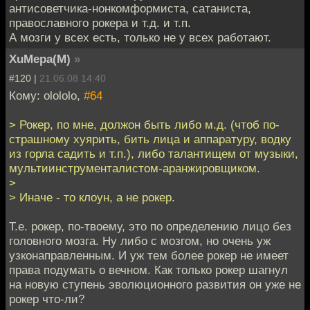
антисоветчика-нонкомформиста, сатаниста,
православного рокера и т.д. и т.п.
А мозги у всех есть, только не у всех работают.
XuMepa(M)
»
#120 |
21.06.08 14:40
Кому: olololo,
#64
> Рокер, по мне, должон быть либо м.д. (чтоб по-
страшному хуярить, бить лица и аппаратуру, водку
из горла садить и т.п.), либо талантищем от музыки,
мультиинструменталистом-аранжировщиком.
>
> Иначе - то клоун, а не рокер.
Т.е. рокер, по-твоему, это по определению лицо без
головного мозга. Ну либо с мозгом, но очень уж
узконаправленным. И уж тем более рокер не имеет
права подумать о вечном. Как только рокер шагнул
на новую ступень эволюционного развития он уже не
рокер что-ли?