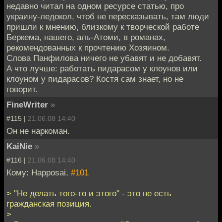
недавно читал на одном ресурсе статью, про
украину-ледокол, чтоб не пересказывать, там люди
пришли к мнению, близкому к творческой работе
Беркема, нашего, аль-Атоми, в романах,
рекомендованных к прочтению Хозяином.
Слова Панфилова ничего не убавят и не добавят.
А что лучше: работать пидарасом у клоунов или
клоуном у пидарасов? Костя сам знает, но не
говорит.
FineWriter
»
#115 |
21.06.08 14:40
Он не наркоман.
KaiNie
»
#116 |
21.06.08 14:40
Кому: Happosai,
#101
> "Не делать того-то и этого" - это не есть
гражданская позиция.
>