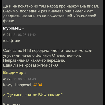
Да и не понятно чо там народ про наркомана писал.
Видимо, последний раз Кинчева они видели лет
двадцать назад и то на пожелтевшей ч0рно-белой
фотке.
Муромец
»
#121 |
21.06.08 14:42
/оффтоп/
Сейчас по НТВ передача идет, о том как же таки
упустили начало Великой Отечественной.
Неправильная какая-то передача.
Едва ли не кроваво-гэбисткая.
Владимир
»
#122 |
21.06.08 14:43
Кому: Happosai,
#104
> Где кино, снятое ВИФовцами?
Вот здесь: