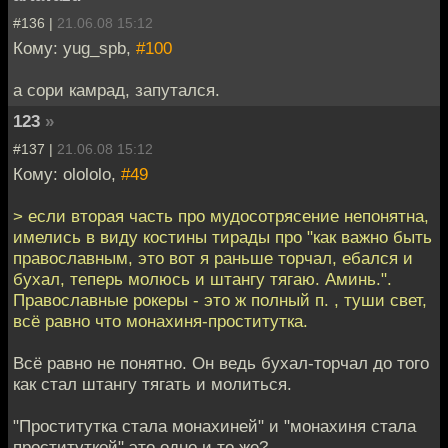
#136 |
21.06.08 15:12
Кому: yug_spb,
#100
а сори камрад, запутался.
123
»
#137 |
21.06.08 15:12
Кому: olololo,
#49
> если вторая часть про мудосотрясение непонятна,
имелись в виду костины тирады про "как важно быть
православным, это вот я раньше торчал, ебался и
бухал, теперь молюсь и штангу тягаю. Аминь.".
Православные рокеры - это ж полный п. , туши свет,
всё равно что монахиня-проститутка.
Всё равно не понятно. Он ведь бухал-торчал до того
как стал штангу тягать и молиться.
"Проститутка стала монахиней" и "монахиня стала
проституткой" это одно и то же?