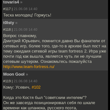
tovaris4
»
#117 |
21.06.08 14:40
Теска молодец! Горжусь!
t0lsty
»
#118 |
21.06.08 14:40
Вопрос главному,
Дмитрий Юрьевич, помнится давно Вы фанатели от
сетевых игр, более того, где-то в архиве был пост на
тему ожидаия сетевой игры team fortress 2. Игра уже
почти год как вышла, является чуть ли не лучшим
сетевым шутером. Ознакомьтесь пожалуйста
http://www.team-fortress.ru/
Moon Gool
»
#119 |
21.06.08 14:40
Кому: Усевич,
#102
Когда это Костя был "советским интелем"?
Он же завсегда позиционировал себя по шкале
времени как шпанюка, русского поэта,