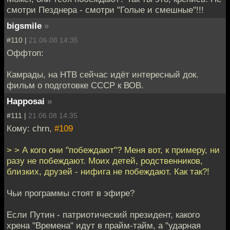
смотри Пезднера - смотри "Голые и смешные"!!!
bigsmile
»
#110 |
21.06.08 14:35
Оффтоп:
Камрады, на НТВ сейчас идёт интересный док.
фильм о подготовке СССР к ВОВ.
Happosai
»
#111 |
21.06.08 14:35
Кому: chrn,
#109
> > А кого они "побеждают"? Меня вот, к примеру, ни
разу не побеждают. Моих детей, родственников,
близких, друзей - нифига не побеждают. Как так?!
Чьи программы стоят в эфире?
Если Путин - патриотический президент, какого
хрена "Времена" идут в прайм-тайм, а "ударная