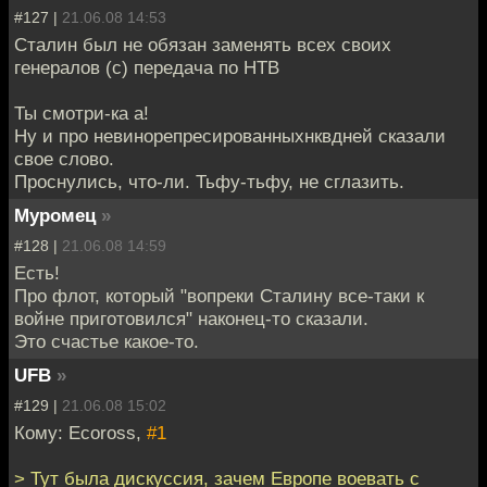
#127 |
21.06.08 14:53
Сталин был не обязан заменять всех своих
генералов (с) передача по НТВ
Ты смотри-ка а!
Ну и про невинорепресированныхнквдней сказали
свое слово.
Проснулись, что-ли. Тьфу-тьфу, не сглазить.
Муромец
»
#128 |
21.06.08 14:59
Есть!
Про флот, который "вопреки Сталину все-таки к
войне приготовился" наконец-то сказали.
Это счастье какое-то.
UFB
»
#129 |
21.06.08 15:02
Кому: Ecoross,
#1
> Тут была дискуссия, зачем Европе воевать с