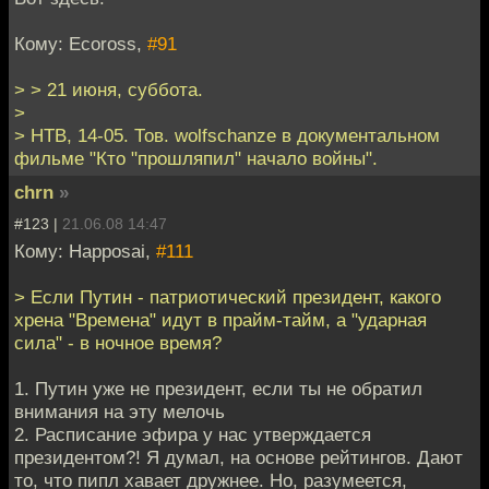
Кому: Ecoross,
#91
> > 21 июня, суббота.
>
> НТВ, 14-05. Тов. wolfschanze в документальном
фильме "Кто "прошляпил" начало войны".
chrn
»
#123 |
21.06.08 14:47
Кому: Happosai,
#111
> Если Путин - патриотический президент, какого
хрена "Времена" идут в прайм-тайм, а "ударная
сила" - в ночное время?
1. Путин уже не президент, если ты не обратил
внимания на эту мелочь
2. Расписание эфира у нас утверждается
президентом?! Я думал, на основе рейтингов. Дают
то, что пипл хавает дружнее. Но, разумеется,