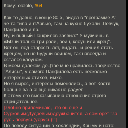
Кому: olololo,
#64
Как-то давно, в конце 80-х, видел в "программе А"
чё-та типа интАрвью, там на кухне бухали Шевчук,
Панфилов и пр.
Ну, и пьяный Панфилов заявил:" У мужчины в
жЫзни только три роли, воин, клоун или жрец".
Вот он, под старость лет, видать, и решил стать
жрецом, но не будучи воином, так навсегда и
остался клоуном.
В моём далёком деЦтве мне нравилось творчество
"Алисы", у самого Панфилова есть несколько
интересных стихов, имхо.
Но я вырос, интересы поменялись, а вот Костя
больше ва-а-аПще никак не радует.
К этому его высказыванию отношение строго
отрицательное.
[злобно припоминаю, что он ещё и
Сурковым(Дудаевым)дружбанится, а сам орёт "за
русь порвусь(усрусь)!"]
По-поводу ситуации в хохляндии, Крыму и нато: