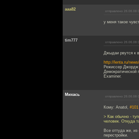
aaa82
отправлено 26.06.08 
у меня такое чувс
tim777
отправлено 26.06.08 
Джыдаи рвутся к вл
http://lenta.ru/news
Режиссер Джордж 
Демократической 
Examiner.
Михась
отправлено 26.06.08 
Кому: Anatol,
#101
> Как обычно - ту
человек. Откуда т
Все оттуда же, из
перестройки.