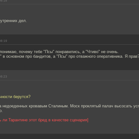
08:18
утренних дел.
08:19
 понимаю, почему тебе "Псы" понравились, а "Чтиво" не очень.
" в основном про бандитов, а "Псы" про отважного оперативника. Я прав?
08:23
чности берутся?
ла недоеденных кровавым Сталиным. Моск проклятый палач высосать усп
о.
ь ли Тарантине этот бред в качестве сценария]