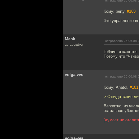
отправлено 26.06.08 
Кому: berty,
#103
Это управление вн
Mank
отправлено 26.06.08 
автаровфил
Гоблин, я кажется
Потому что "Чтиво
volga-vvs
отправлено 26.06.08 
Кому: Anatol,
#101
> Откуда такие ли
Вероятно, из чис
остальное убежал
[думает не отслат
volga-vvs