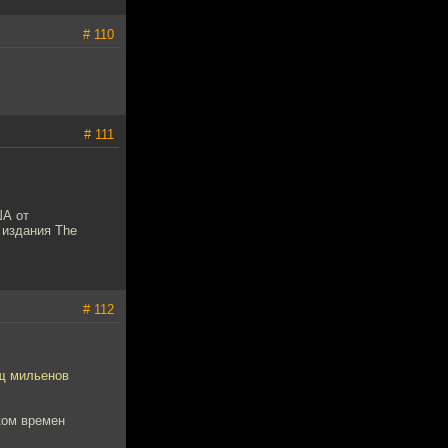
# 110
# 111
ША от
 издания The
# 112
ыщ мильенов
ком времен