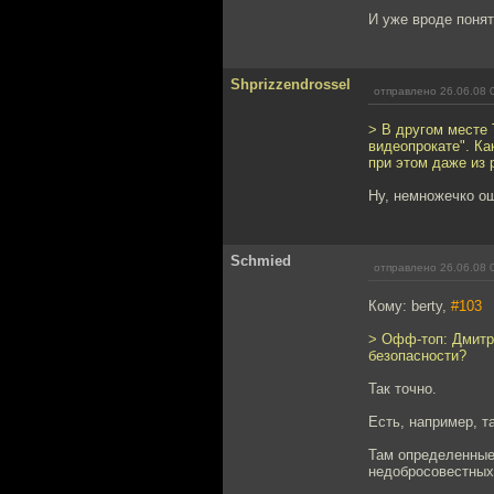
И уже вроде понятн
Shprizzendrossel
отправлено 26.06.08 
> В другом месте 
видеопрокате". Ка
при этом даже из 
Ну, немножечко оши
Schmied
отправлено 26.06.08 
Кому: berty,
#103
> Офф-топ: Дмитри
безопасности?
Так точно.
Есть, например, та
Там определенные
недобросовестных 