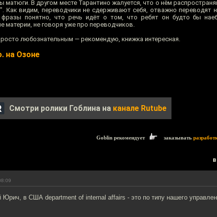
матюги. В другом месте Тарантино жалуется, что о нём распространяю
". Как видим, переводчики не сдерживают себя, отважно переводят н
 фразы понятно, что речь идёт о том, что ребят он будто бы нае
 материи, не говоря уже про переводчиков.
просто любознательным — рекомендую, книжка интересная.
. на Озоне
Смотри ролики Гоблина на
канале Rutube
Goblin рекомендует
заказывать
разработ
в
08:09
Юрич, в США department of internal affairs - это по типу нашего управле