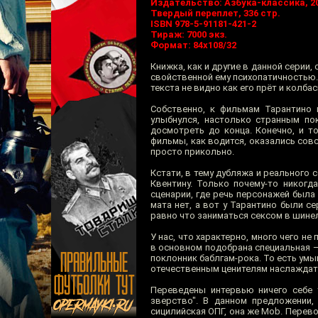
Издательство: Азбука-классика, 20
Твердый переплет, 336 стр.
ISBN 978-5-91181-421-2
Тираж: 7000 экз.
Формат: 84x108/32
Книжка, как и другие в данной серии
свойственной ему психопатичностью. 
текста не видно как его прёт и колба
Собственно, к фильмам Тарантино н
улыбнулся, настолько странным по
досмотреть до конца. Конечно, и т
фильмы, как водится, оказались совс
просто прикольно.
Кстати, в тему дубляжа и реального
Квентину. Только почему-то никогд
сценарии, где речь персонажей была
мата нет, а вот у Тарантино были 
равно что заниматься сексом в шинел
У нас, что характерно, много чего н
в основном подобрана специальная —
поклонник баблгам-рока. То есть ум
отечественным ценителям наслаждать
Переведены интервью ничего себе 
зверство". В данном предложении,
сицилийская ОПГ, она же Mob. Перево