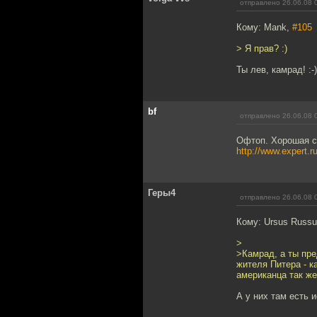
отправлено 26.06.08 
Кому: Mank,
#105
> Я прав? :)
Ты лев, камрад! :-)
bf
отправлено 26.06.08 
Офтоп. Хорошая с
http://www.expert.
Геры4
отправлено 26.06.08 
Кому: Ursus Russ
>
>Камрад, а ты пре
жителя Питера - к
американца так же,
А у них там есть 