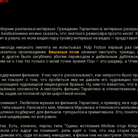
07 г.
, сборник различных интервью. Гражданин Тарантино в интервью раскры
Безбоязненно можно сказать, что знатного режиссёра просто несёт. К
сит в реале, но если видел пару-тройку интервью на видео — представит
икогда никакого пиетета не испытывал. Pulp Fiction первый раз 
казалось произведение.
Бешаных псов
начинал смотреть трижды, и
о и другое было загублено убогим переводом и дебильным дубляжом
ем не о том. Но только с моей точки зрения Псы — это шедевр, а Чтиво
 содержания фильмов. У нас часто рассказывают, как непросто было п
а не говорят о том, что пробиться ему не давали его чудовищно п
 оснащена чудовищной нецензурной бранью. Ну, нам-то известно, что 
серьёзные сложности. А смотреть фильмы Тарантино в отечественном 
и, надев на половой орган шерстяной носок.
е понимают. Любители музыки из фильмов Тарантино, к примеру, не в кур
 типа нашего Ласкового мая, Михаила Муромова и Неонового мальчика
ышленно подбирает для фильмов тупорылое и примитивное. Это, понятн
ся шедеврами, но всё равно.
так. Есть, конечно, перлы типа "Сцены истязания Мобом отца Кла
 если кто вдруг не понимает, речь идёт о том, что над отцом Кл
дчикам это, судя по всему, неведомо, а фильм они не смотрели. Остор