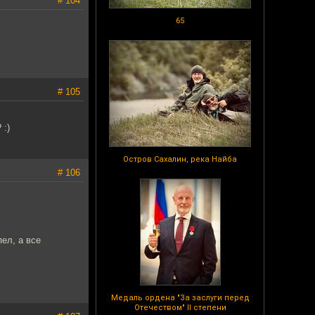
# 104
65
# 105
 :)
Остров Сахалин, река Найба
# 106
ел, а все
Медаль ордена "За заслуги перед
Отечеством" II степени