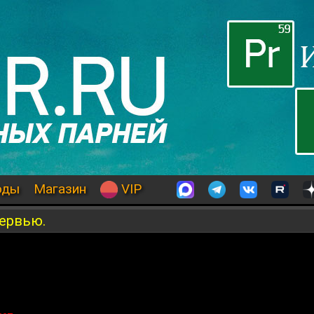
оды
Магазин
VIP
тервью.