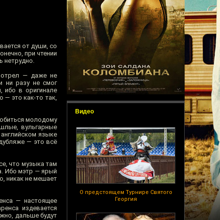
вается от души, со
онечно, при чтении
ь нетрудно.
смотрел — даже не
 ни разу не смог
, ибо в оригинале
 — это как-то так,
Видео
робиться молодому
ошлые, вульгарные
в английском языке
дубляже — это всё
се, что музыка там
. Ибо мэтр — ярый
о, никак не мешает
О предстоящем Турнире Святого
Георгия
ренса — настоящее
аренса издевается
ожно, дальше будут