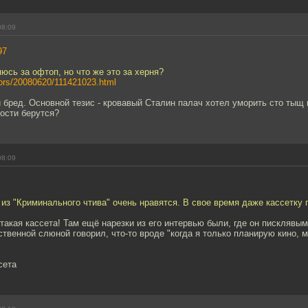
08:09
97
юсь за офтоп, но что же это за херня?
thors/20080620/111421023.html
й бред. Основной тезис - кровавый Сталин палач хотел уморить сто тыщ
ости берутся?
08:09
 из "Криминального чтива" очень нравятся. В свое время даже кассетку 
такая кассета! Там ещё нарезки из его интервью были, где он писклявым
твенной слюной говорил, что-то вроде "когда я только планирую кино, м
сета