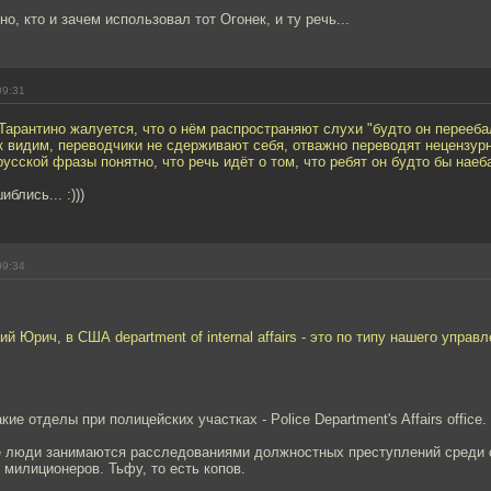
о, кто и зачем использовал тот Огонек, и ту речь...
09:31
Тарантино жалуется, что о нём распространяют слухи "будто он перееба
к видим, переводчики не сдерживают себя, отважно переводят нецензур
русской фразы понятно, что речь идёт о том, что ребят он будто бы наеб
блись... :)))
09:34
й Юрич, в США department of internal affairs - это по типу нашего управ
кие отделы при полицейских участках - Police Department's Affairs office.
 люди занимаются расследованиями должностных преступлений среди
милиционеров. Тьфу, то есть копов.