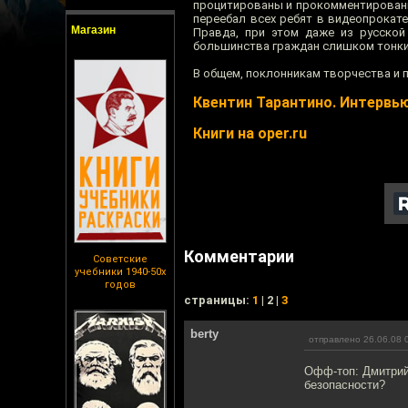
процитированы и прокомментированы 
переебал всех ребят в видеопрокате
Магазин
Правда, при этом даже из русской
большинства граждан слишком тонкие
В общем, поклонникам творчества и 
Квентин Тарантино. Интервью
Книги на oper.ru
Комментарии
Советские
учебники 1940-50х
годов
cтраницы:
1
| 2 |
3
berty
отправлено 26.06.08 
Офф-топ: Дмитрий 
безопасности?