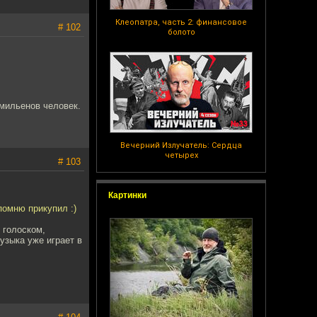
Клеопатра, часть 2: финансовое
# 102
болото
 мильенов человек.
Вечерний Излучатель: Сердца
четырех
# 103
Картинки
помню прикупил :)
 голоском,
узыка уже играет в