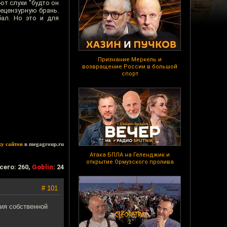
т слухи "будто он
ецензурную брань.
бал. Но это и для
Признание Меркель и
возвращение России в большой
спорт
ку сайтов
в megagroup.ru
Атака БПЛА на Геленджик и
открытие Ормузского пролива
сего: 260,
Goblin
: 24
# 101
ния собственной