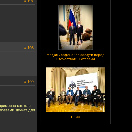
# 107
# 108
Медаль ордена "За заслуги перед
Отечеством" II степени
# 109
примерно как для
напевами звучат для
РВИО