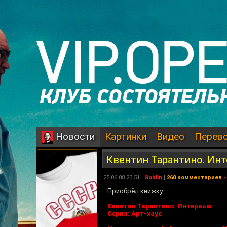
Картинки
Видео
Перев
Новости
Квентин Тарантино. Ин
25.06.08 23:51 |
Goblin
|
260 комментариев
»
Приобрёл книжку:
Квентин Тарантино. Интервью
Серия: Арт-хаус