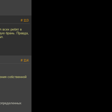
# 113
л всех ребят в
ную брань. Правда,
ал.
# 114
ления собственной
 определенных