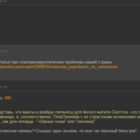
08:25
08:32
татья про электроэнергетические проблемы нашей страны
ru/printissues/expert/2008/25/interview_poprobuem_ne_zamerznut/
08:49
us,
#95
дставь, что мексы и вообще латиносы для белого жителя Сиэттла - это 
авказцы, а, соответственно, Tito&Tarantula с их страстными испанскими 
 как для питерца - "чОрные глаза" или "лезгинка".
испанские напевы? Слышал один альбом, по мне так обычный блюз рок!