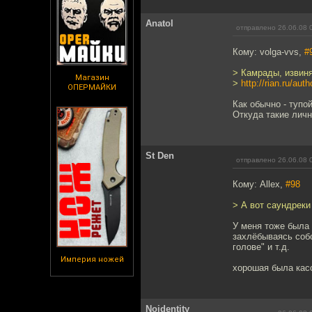
Anatol
отправлено 26.06.08 
Кому: volga-vvs,
#
> Камрады, извиня
Магазин
>
http://rian.ru/au
ОПЕРМАЙКИ
Как обычно - тупо
Откуда такие личн
St Den
отправлено 26.06.08 
Кому: Allex,
#98
> А вот саундреки
У меня тоже была 
захлёбываясь собс
голове" и т.д.
Империя ножей
хорошая была кас
Noidentity