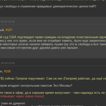
дух свободы и отражение правдивых демократических ценностей!!!
.06.08 20:48
тый,
#107
ый суд США подтвердил право граждан на владение огнестрельным оруж
ка у них это право, если мне не отшибает память, было еще закреплено
в некоторых штатах начали забирать пушки (ну это ж свобода и все такое
 массовым отстрелом друг дружки давно уже прошел.
.06.08 20:49
on,
#106
ТВ) сейчас Газпром поруливает. Сам на них (Газпром) работаю, да ещё св
зпром владеет контрольным пакетом Эхо Москвы?
ли такое в эфир, да в хорошее время выпускают - таки надежда есть на
плёвывает через левое плечо]
г тоже не дремлет.