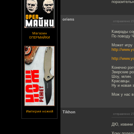
поразитель
oriens
отправлено 27
Камрады со
Магазин
По поводу 
ОПЕРМАЙКИ
Может игру 
http://www.
http://www.
Конечно рэг
Зверские ро
Шоу, млин.
Красавцы.
Ну и новая 
Мож у нас в
Империя ножей
Tikhon
отправлено 27
ДЮ, извини
Хочу подели