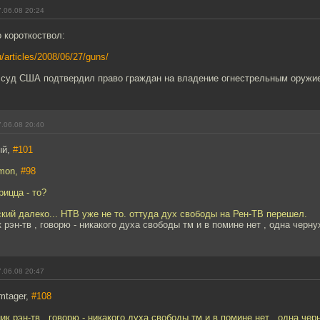
.06.08 20:24
 короткоствол:
ru/articles/2008/06/27/guns/
 суд США подтвердил право граждан на владение огнестрельным оружи
.06.08 20:40
ый,
#101
mon,
#98
рицца - то?
ский далеко... НТВ уже не то. оттуда дух свободы на Рен-ТВ перешел.
к рэн-тв , говорю - никакого духа свободы тм и в помине нет , одна черн
.06.08 20:47
mtager,
#108
ник рэн-тв , говорю - никакого духа свободы тм и в помине нет , одна че