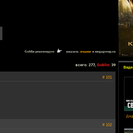
Goblin рекомендует
заказать
лендинг
в megagroup.ru
всего: 277,
Goblin
: 39
Виде
# 101
Дяд
# 102