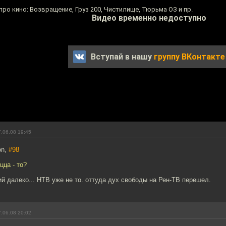
ро кино: Возвращение, Груз 200, Чистилище, Тюрьма ОЗ и пр.
Видео временно недоступно
Вступай в нашу
группу ВКонтакте
.06.08 19:45
on,
#98
цца - то?
ий далеко... НТВ уже не то. оттуда дух свободы на Рен-ТВ перешел.
.06.08 20:02