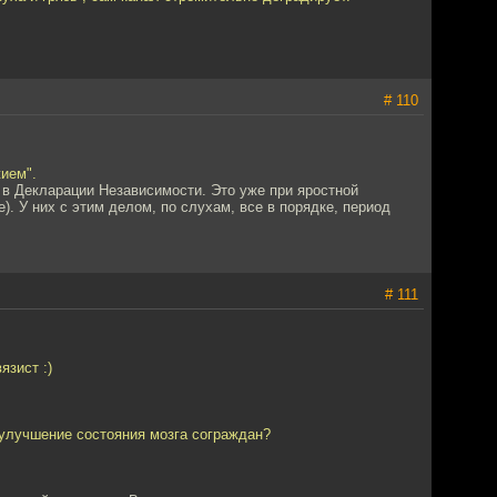
# 110
ием".
 в Декларации Независимости. Это уже при яростной
). У них с этим делом, по слухам, все в порядке, период
# 111
язист :)
 улучшение состояния мозга сограждан?