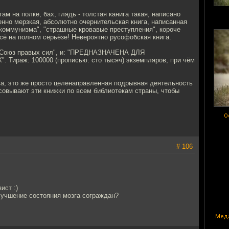
м на полке, бах, глядь - толстая канига такая, написано
о мерзкая, абсолютно очернительская книга, написанная
 коммунизма", "страшные кровавые преступления", короче
сё на полном серьёзе! Невероятно русофобская книга.
и "Союз правых сил", и: "ПРЕДНАЗНАЧЕНА ДЛЯ
: 100000 (прописью: сто тысяч) экземпляров, при чём
ва, это же просто целенаправленная подрывная деятельность
ссовывают эти книжки по всем библиотекам страны, чтобы
О
# 106
ист :)
улучшение состояния мозга сограждан?
Меда