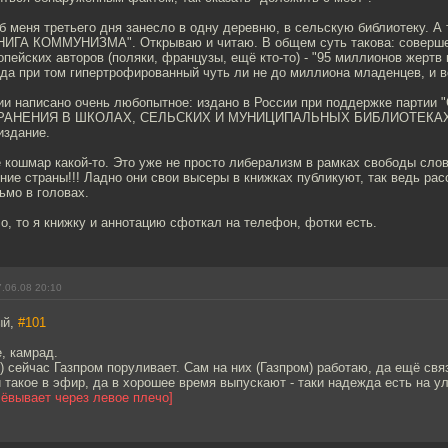
 меня третьего дня занесло в одну деревню, в сельскую библиотеку. А та
ИГА КОММУНИЗМА". Открываю и читаю. В общем суть такова: совершенн
опейских авторов (поляки, французы, ещё кто-то) - "95 миллионов жертв
 да при том гипертрофированный чуть ли не до миллиона младенцев, и в
ции написано очень любопытное: издано в России при поддержке парти
НЕНИЯ В ШКОЛАХ, СЕЛЬСКИХ И МУНИЦИПАЛЬНЫХ БИБЛИОТЕКАХ". Тираж
издание.
е кошмар какой-то. Это уже не просто либерализм в рамках свободы сло
ние страны!!! Ладно они свои высеры в книжках публикуют, так ведь ра
ьмо в головах.
чо, то я книжку и аннотацию сфоткал на телефон, фотки есть.
.06.08 20:10
ый,
#101
е, камрад.
) сейчас Газпром поруливает. Сам на них (Газпром) работаю, да ещё связ
 такое в эфир, да в хорошее время выпускают - таки надежда есть на 
ёвывает через левое плечо]