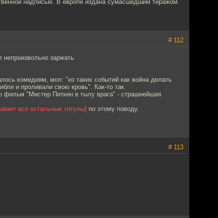
енной надписью. В европе издана сумасшедшим тиражом.
# 112
ил непроизвольно заржать
лось комедиям, мол: "из таких событий как война делать
ибли и проливали свою кровь". Как-то так.
о фильм "Мистер Питкин в тылу врага" - страшнейшая
ывает все остальные титулы]
по этому поводу.
# 113