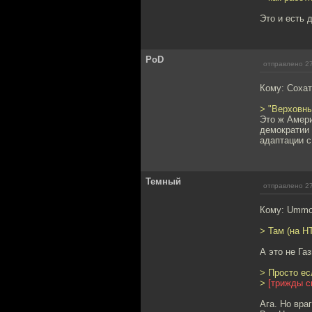
Это и есть 
PoD
отправлено 27
Кому: Cоха
> "Верховн
Это ж Амери
демократии 
адаптации с
Темный
отправлено 27
Кому: Umm
> Там (на Н
А это не Га
> Просто ес
>
[трижды с
Ага. Но вра