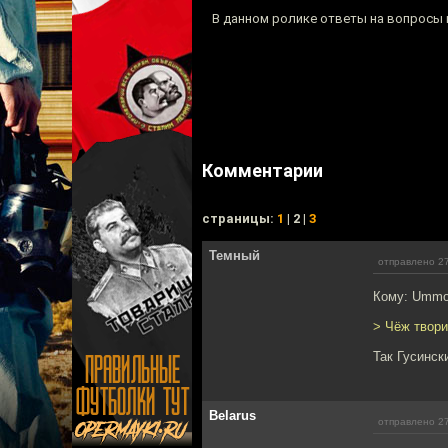
В данном ролике ответы на вопросы п
Комментарии
cтраницы:
1
| 2 |
3
Темный
отправлено 27
Кому: Umm
> Чёж твори
Так Гусинск
Belarus
отправлено 27