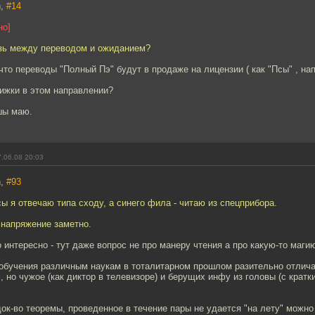
n,
#14
но]
язь между переводом и ожиданием?
что переводы "Полный Пэ" будут в продаже на лицензии ( как "Псы" , на
ижки в этом направлении?
шы маю.
.06.08 20:03
n,
#93
сы я отвечаю типа сходу, а синего фила - читаю из спецприбора.
 напряжение заметно.
 интересно - тут даже вопрос не про манеру чтения а про какую-то магию
обучения различным наукам в тоталитарном прошлом разительно отлич
 но чужое (как диктор в телевизоре) и берущих инфу из головы (с кра
ок-во теоремы, проведенное в течение пары не удается "на лету" можн