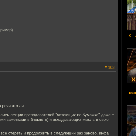
пример).
О п
# 103
воз
 речи что-ли.
ались лекции преподавателей "читающих по бумажке" даже с
ткими заметками в блокноте) и вкладывающих мысль в свою
о все стереть и продолжить в следующий раз заново, инфа