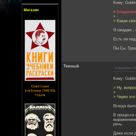
Кому: Gobli
Магазин
>
[озадачен
>
> Какая св
Я ожидаю , 
Есть ли под
Пы.Сы. Гро
Темный
отправлено 27
Кому: Gobli
Советские
> Ну, вопро
учебники 1940-50х
>
годов
> Через это
Всегда было
В процессе 
выражением,
речь.
Даже если д