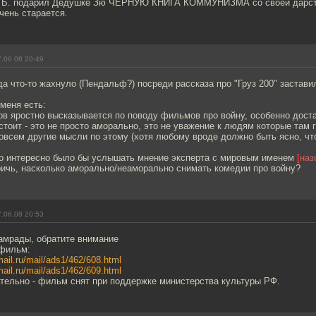
 Б. подарил Дедушке Зю ЧЁРНУЮ КНИГА КОММУНИЗМА со своей дарств
чень старается.
.06.08 20:49
да что-то жахнуло (Пендальф?) посреди рассказа про "Груз 200" застав
 меня есть:
в яростно высказывается по поводу фильмов про войну, особенно доста
стоит - это не просто аморально, это не уважение к людям которые там г
всем другие мысли по этому (хотя любому вроде должно быть ясно, чт
но интересно было бы услышать мнение эксперта с мировым именем
[наз
ичь, насколько аморально/неаморально снимать комедии про войну?
.06.08 20:53
амрады, обратите внимание
 фильм:
mail.ru/mail/ads1/462/608.html
mail.ru/mail/ads1/462/609.html
тельно - фильм снят при поддержке министерства культуры РФ.