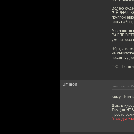
Волею судеб
"ЧЁРНАЯ КН
группой евр
весь набор,
А в аннота
РАСПРОСТРА
уже второе 
Чёрт, это ж
на уничтоже
посеять дер
П.С.: Если 
Ummon
отправлено 27
Кому: Темн
Дык, в курс
Там (на НТВ
Просто если
[трижды спл