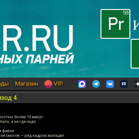
оды
Магазин
VIP
изод 4
остью более 10 минут.
ало, а не где надо.
 файле.
не смогли — ряд кадров выпадет.