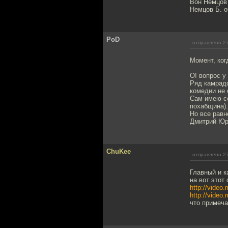
Вон Немцов
Немцов Б. о
PoD
отправлено 27
Момент, ког
О! вопрос у
Ряд камрадо
комедии не 
Сам имею со
похабщина).
Но все рав
Дмитрий Юр
ChuKee
отправлено 27
Главный и к
на вот этот
http://video.
http://video.
что примеча