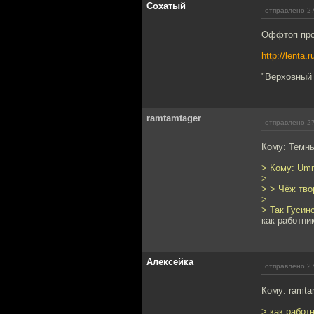
Cохатый
отправлено 27
Оффтоп про
http://lenta.
"Верховный
ramtamtager
отправлено 27
Кому: Темн
> Кому: Um
>
> > Чёж тво
>
> Так Гусин
как работни
Алексейка
отправлено 27
Кому: ramta
> как работ