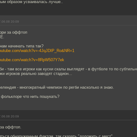
ным образом усваивалась лучше..
.06.08 20:09
рри за оффтоп
ЧЕ.
нам начинать типа так?
youtube.com/watch?v=-4JqJDIP_Ro&NR=1
youtube.com/watch?v=8RpW507Y7ek
би - там все игроки как куски скалы выглядят - в футболе то по субтиль
жи игроков реально заводят стадион...
зелендия - многократный чемпион по регби насколько я знаю.
 фольклоре что нить пошукать?
.06.08 20:09
 за оффтоп.
ться обнаруженным фактом, так сказать "доложить с мест".