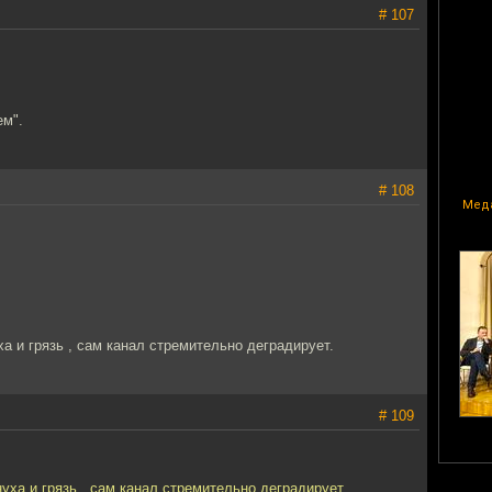
# 107
ем".
# 108
Меда
уха и грязь , сам канал стремительно деградирует.
# 109
рнуха и грязь , сам канал стремительно деградирует.