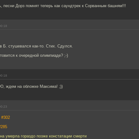
ь, песни Дорз помнят теперь как саундтрек к Сорванным башням!!!
00:18
в Б. стушевался как-то. Стих. Сдулся.
отовится к очередной олимпиаде? ;-)
00:18
ДЮ, ждем на обложке Максима! ;))
00:23
,
#302
#285
на умерла гораздо позже констатации смерти