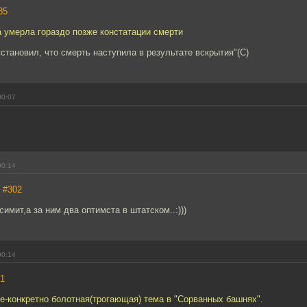
85
 умерла гораздо позже констатации смерти
становил, что смерть наступила в результате вскрытия"(С)
00:07
00:14
,
#302
имит,а за ним два оптимста в штатском..:)))
00:14
1
nge-конкретно болотная(трогающая) тема в "Сорванных башнях".