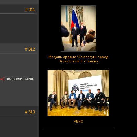
# 311
# 312
Медаль ордена "За заслуги перед
Отечеством" II степени
зе]
подошли очень
# 313
РВИО