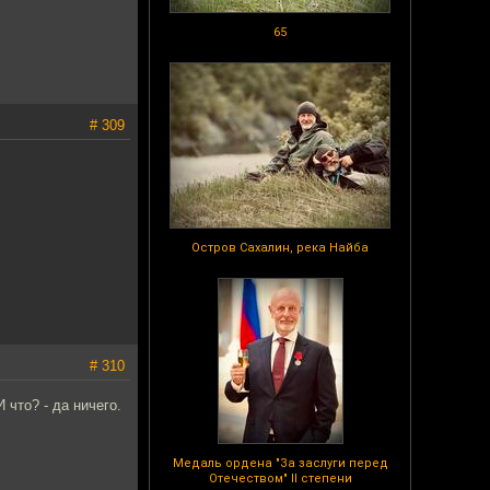
65
# 309
Остров Сахалин, река Найба
# 310
 что? - да ничего.
Медаль ордена "За заслуги перед
Отечеством" II степени