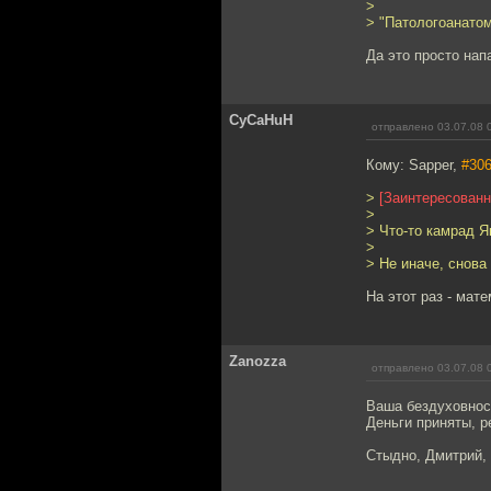
>
> "Патологоанатом
Да это просто нап
CyCaHuH
отправлено 03.07.08 
Кому: Sapper,
#30
>
[Заинтересованн
>
> Что-то камрад Я
>
> Не иначе, снова
На этот раз - мат
Zanozza
отправлено 03.07.08 
Ваша бездуховност
Деньги приняты, ре
Стыдно, Дмитрий, 