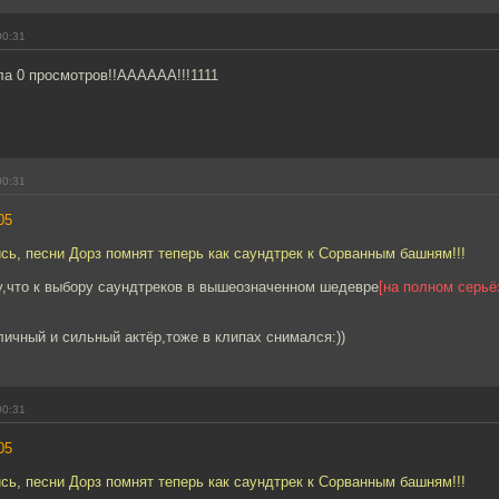
00:31
ла 0 просмотров!!АААААА!!!1111
00:31
05
ись, песни Дорз помнят теперь как саундтрек к Сорванным башням!!!
му,что к выбору саундтреков в вышеозначенном шедевре
[на полном серьё
ичный и сильный актёр,тоже в клипах снимался:))
00:31
05
ись, песни Дорз помнят теперь как саундтрек к Сорванным башням!!!