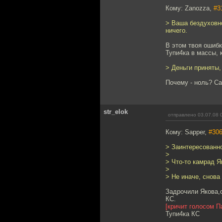
Кому: Zanozza,
#3
> Ваша бездуховно
ничего.
В этом твоя ошибк
Тупи4ка в массы, 
> Деньги приняты, 
Почему - ноль? Са
str_elok
отправлено 03.07.08 
Кому: Sapper,
#30
> Заинтересованн
>
> Что-то камрад Я
>
> Не иначе, снова
Задрочили Якова,о
КС.
[кричит голосом П
Тупи4ка КС