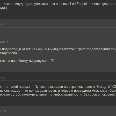
е. Какая-нибудь дичь услышит там впервые Led Zeppelin, и все, для него
ода:)
00:31
едали
 подростки,в ответ на борьбу муниципалитета с графити,осквернили па
Аньдерсена.
угом на всю башку пизданутых!!!"©
00:31
п, но такой повод.г-н Пучков прокрался на страницы газеты "Сегодня" 02
нская, радует что не померанчевая. интервью проводила Анастасия бел
тервью сугубо положительное. по информативности, без срыва покровов
00:50