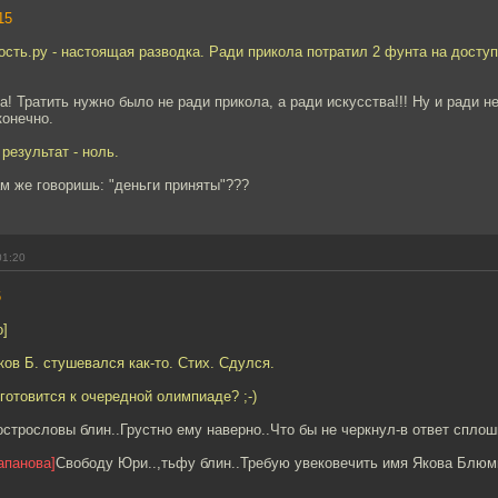
15
сть.ру - настоящая разводка. Ради прикола потратил 2 фунта на доступ.
а! Тратить нужно было не ради прикола, а ради искусства!!! Ну и ради н
конечно.
результат - ноль.
м же говоришь: "деньги приняты"???
01:20
6
о]
ков Б. стушевался как-то. Стих. Сдулся.
 готовится к очередной олимпиаде? ;-)
стрословы блин..Грустно ему наверно..Что бы не черкнул-в ответ спл
апанова]
Свободу Юри..,тьфу блин..Требую увековечить имя Якова Блюм