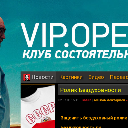
Картинки
Видео
Перев
Новости
Ролик Бездуховности
02.07.08 15:11 |
Goblin
|
600 комментариев
»
Заценить бездуховный ролик
Бездуховность.ру