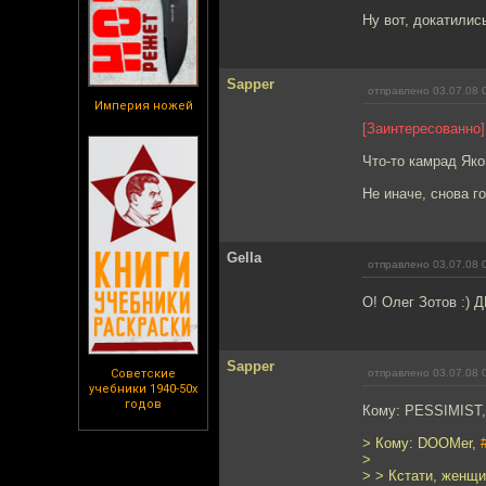
Ну вот, докатилис
Sapper
отправлено 03.07.08 
Империя ножей
[Заинтересованно]
Что-то камрад Яко
Не иначе, снова г
Gella
отправлено 03.07.08 
О! Олег Зотов :) 
Sapper
Советские
отправлено 03.07.08 
учебники 1940-50х
годов
Кому: PESSIMIST
> Кому: DOOMer,
>
> > Кстати, женщи