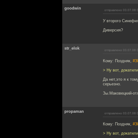
goodwin
отправлено 03.07.08 
У второго Синефи
Диверсия?
str_elok
отправлено 03.07.08 
Кому: Поздняк,
#3
> Ну вот, докатил
Да нет,это я к то
серьезно.
Зы.Маковецкий-отл
propaman
отправлено 03.07.08 
Кому: Поздняк,
#3
> Ну вот, докатил