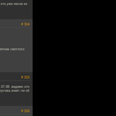
 это уже песня из
# 314
мятник светлого
# 315
.07.08. видимо это
оусова.знает ли об
# 316