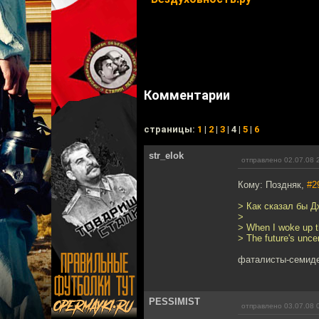
Комментарии
cтраницы:
1
|
2
|
3
| 4 |
5
|
6
str_elok
отправлено 02.07.08 
Кому: Поздняк,
#2
> Как сказал бы 
>
> When I woke up th
> The future's unce
фаталисты-семидес
PESSIMIST
отправлено 03.07.08 