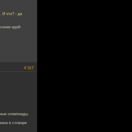
 И что? - да
есения идей
# 317
ошные олимпиады
кина в словаре