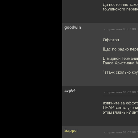
Да постоянно тако
гоблинского перев
goodwin
отправлено 03.07.08 
Оффтоп.
Щас по радио пер
В мирной Германии
Ганса Христиана 
"эта-ж сколько кр
avp64
отправлено 03.07.08 
извините за оффто
ПЕАР.газета украи
этом главный? ин
Sapper
отправлено 03.07.08 