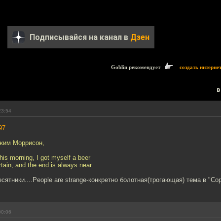
Подписывайся на канал в
Дзен
Goblin рекомендует
создать интерне
в
23:54
97
Джим Моррисон,
is morning, I got myself a beer
rtain, and the end is always near
ятники....People are strange-конкретно болотная(трогающая) тема в "Со
00:06