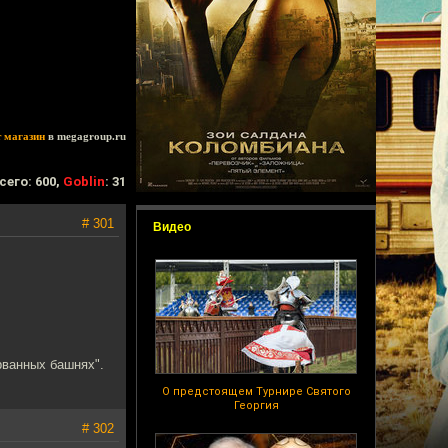
т магазин
в megagroup.ru
сего: 600,
Goblin
: 31
# 301
Видео
рванных башнях".
О предстоящем Турнире Святого
Георгия
# 302