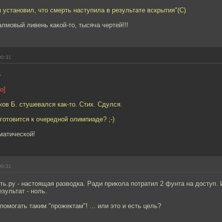
 установил, что смерть наступила в результате вскрытия"(С)
алмовый ливень какой-то, тысяча чертей!!!
00:31
6
о]
ков Б. стушевался как-то. Стих. Сдулся.
 готовится к очередной олимпиаде? ;-)
ематической!
00:31
ь.ру - настоящая разводка. Ради прикола потратил 2 фунта на доступ. И
зультат - ноль.
помогать таким "прожектам"! ... или это и есть цель?