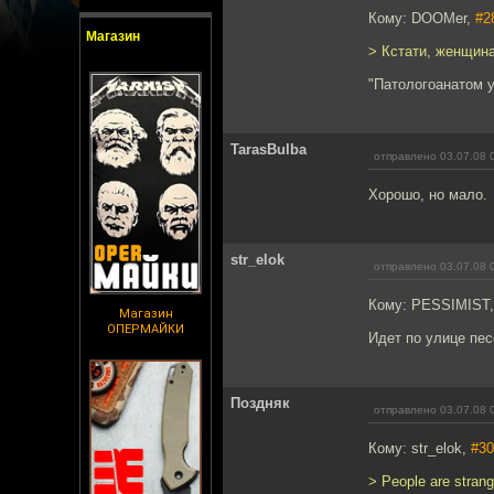
Кому: DOOMer,
#2
Магазин
> Кстати, женщина
"Патологоанатом у
TarasBulba
отправлено 03.07.08 
Хорошо, но мало.
str_elok
отправлено 03.07.08 
Кому: PESSIMIST
Магазин
ОПЕРМАЙКИ
Идет по улице песс
Поздняк
отправлено 03.07.08 
Кому: str_elok,
#30
> People are stra