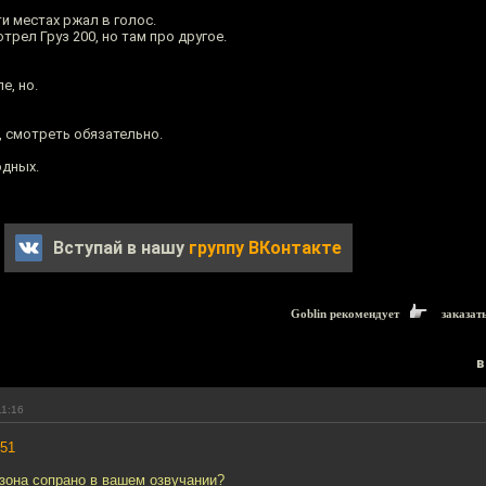
ти местах ржал в голос.
трел Груз 200, но там про другое.
е, но.
 смотреть обязательно.
одных.
Вступай в нашу
группу ВКонтакте
Goblin рекомендует
заказат
в
11:16
51
езона сопрано в вашем озвучании?