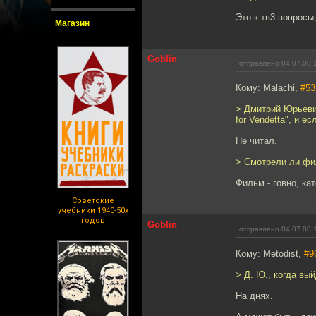
Это к тв3 вопросы,
Магазин
Goblin
отправлено 04.07.08 
Кому: Malachi,
#53
> Дмитрий Юрьеви
for Vendetta", и е
Не читал.
> Смотрели ли фи
Фильм - говно, ка
Советские
учебники 1940-50х
годов
Goblin
отправлено 04.07.08 
Кому: Metodist,
#9
> Д. Ю., когда в
На днях.