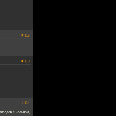
# 112
# 113
# 114
пизодов с кольцом,