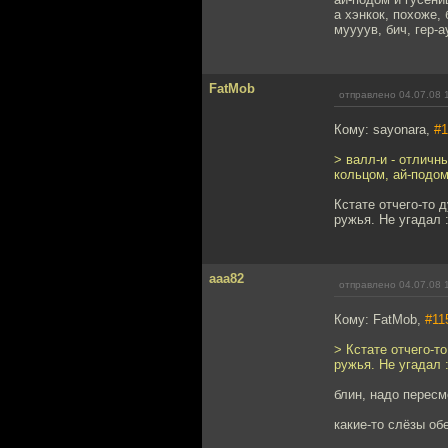
а хэнкок, похоже,
муууув, бич, гер
FatMob
отправлено 04.07.08 
Кому: sayonara,
#1
> валл-и - отличн
кольцом, ай-подом
Кстате отчего-то 
ружья. Не угадал :
aaa82
отправлено 04.07.08 
Кому: FatMob,
#11
> Кстате отчего-т
ружья. Не угадал :
блин, надо пересм
какие-то слёзы об