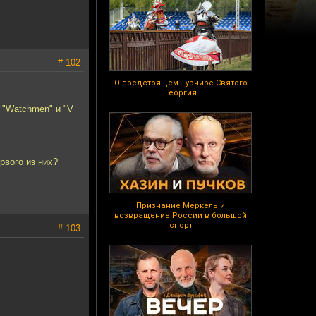
# 102
О предстоящем Турнире Святого
Георгия
 "Watchmen" и "V
рвого из них?
Признание Меркель и
возвращение России в большой
спорт
# 103