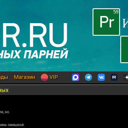
оды
Магазин
VIP
ных
е, но.
чень смешной.