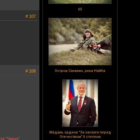
65
# 107
# 108
Остров Сахалин, река Найба
Медаль ордена "За заслуги перед
Отечеством" II степени
та "Чинук"