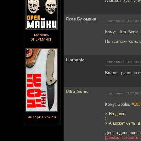
А может быть, да
Яков Блюмкин
отправлено 04.07.08 
Кому: Ultra_Sonic,
Магазин
ОПЕРМАЙКИ
Но всё-таки хотел
Limbonic
отправлено 04.07.08 
Валли - реально с
Ultra_Sonic
отправлено 04.07.08 
Кому: Goblin,
#103
> На днях.
Империя ножей
>
> А может быть, 
День в день совпа
[убежал готовить 