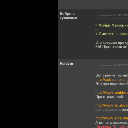
Добро с
отправлено 04.07.08 
кулаками
> Фильм Хэнкок - 
>
> Смотреть в обяз
Это который про с
ЗЫ Прокатчики хот
Heidzin
отправлено 04.07.08 
Вот свежие, но не
http://autorambler.
Это про водителе
http://www.rambler
Про строителей
http://www.rbc.ru/
про совершенствов
http://www.lenta.r
А вот эта веселая
[Боевики "Талибан