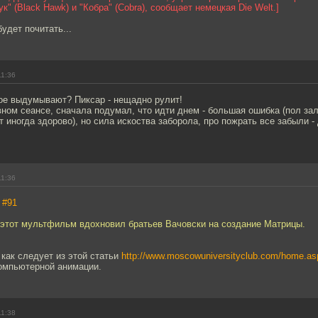
ук" (Black Hawk) и "Кобра" (Cobra), сообщает немецкая Die Welt.]
удет почитать...
11:36
кое выдумывают? Пиксар - нещадно рулит!
ном сеансе, сначала подумал, что идти днем - большая ошибка (пол з
т иногда здорово), но сила искоства заборола, про пожрать все забыли -
11:36
,
#91
о этот мультфильм вдохновил братьев Вачовски на создание Матрицы.
 как следует из этой статьи
http://www.moscowuniversityclub.com/home.as
омпьютерной анимации.
11:38