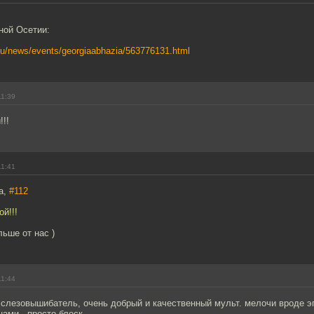
ной Осетии:
.ru/news/events/georgiaabhazia/563776131.html
11:39
!!
11:41
a,
#112
й!!!
льше от нас )
11:44
 слезовышибатель, очень добрый и качественный мульт. мелочи вроде э
цами - просто блеск.