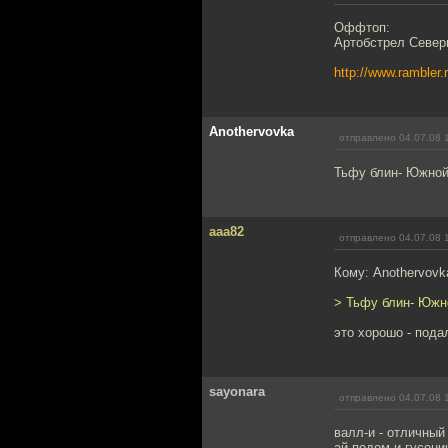
Оффтоп:
Артобстрел Север
http://www.rambler
Anothervovka
отправлено 04.07.08 
Тьфу блин- Южной!
aaa82
отправлено 04.07.08 
Кому: Anothervovk
> Тьфу блин- Южно
это хорошо - пода
sayonara
отправлено 04.07.08 
валл-и - отличный
ай-подом и гусени