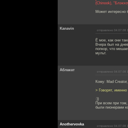
(Chinook), "Блэкхо
Может интересно б
Kanavin
отправлено 04.07.08 
Ё мое, как они та
Вчера был на днев
попкор, что мешае
мульт.
Аблакат
отправлено 04.07.08 
Кому: Mad Creator
> Говорят, именн
:))
При всем при том,
были пионерами к
Anothervovka
отправлено 04.07.08 