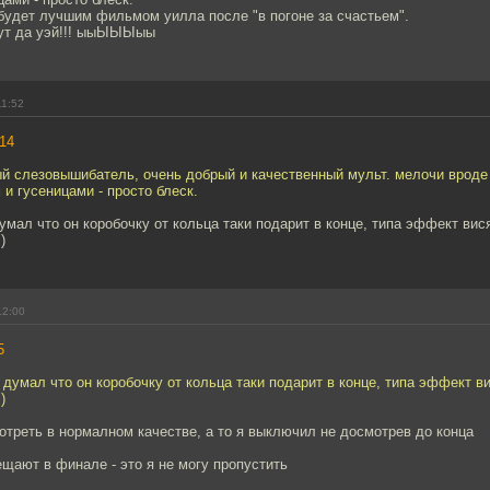
 будет лучшим фильмом уилла после "в погоне за счастьем".
-аут да уэй!!! ыыЫЫЫыы
11:52
14
ый слезовышибатель, очень добрый и качественный мульт. мелочи вроде
 и гусеницами - просто блеск.
думал что он коробочку от кольца таки подарит в конце, типа эффект вис
)
12:00
5
о думал что он коробочку от кольца таки подарит в конце, типа эффект в
)
отреть в нормалном качестве, а то я выключил не досмотрев до конца
ещают в финале - это я не могу пропустить