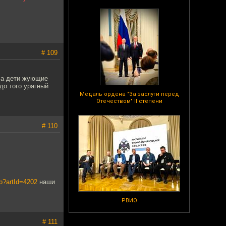
# 109
ала дети жующие
 до того урагный
Медаль ордена "За заслуги перед
Отечеством" II степени
# 110
p?artId=4202
наши
РВИО
# 111