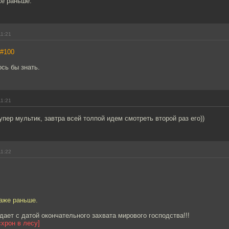
же раньше.
11:21
#100
ось бы знать.
11:21
упер мультик, завтра всей толпой идем смотреть второй раз его))
11:22
даже раньше.
дает с датой окончательного захвата мирового господства!!!
схрон в лесу]