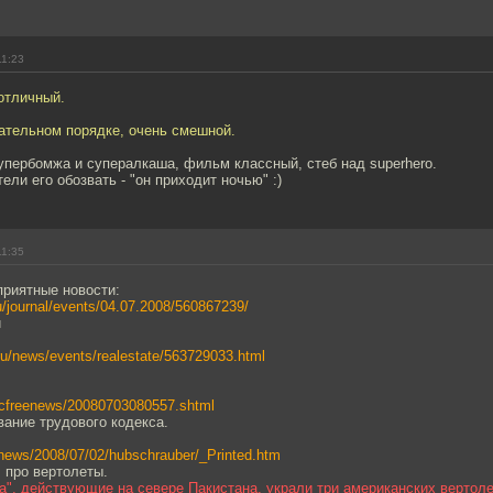
11:23
отличный.
ательном порядке, очень смешной.
упербомжа и супералкаша, фильм классный, стеб над superhero.
ели его обозвать - "он приходит ночью" :)
11:35
приятные новости:
ru/journal/events/04.07.2008/560867239/
й
.ru/news/events/realestate/563729033.html
rbcfreenews/20080703080557.shtml
ание трудового кодекса.
u/news/2008/07/02/hubschrauber/_Printed.htm
, про вертолеты.
а", действующие на севере Пакистана, украли три американских вертоле