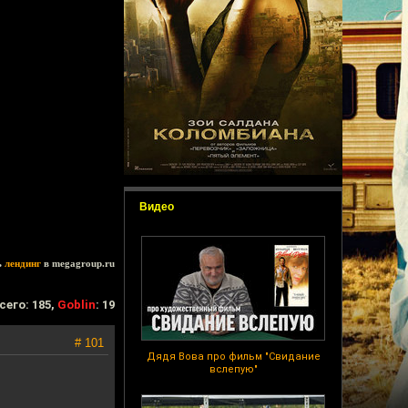
Видео
ь
лендинг
в megagroup.ru
сего: 185,
Goblin
: 19
# 101
Дядя Вова про фильм "Свидание
вслепую"