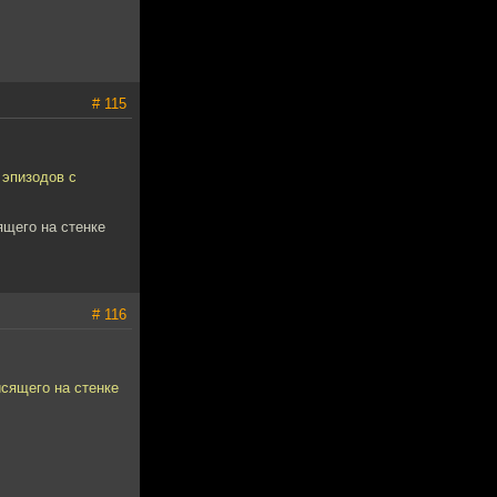
# 115
 эпизодов с
ящего на стенке
# 116
исящего на стенке