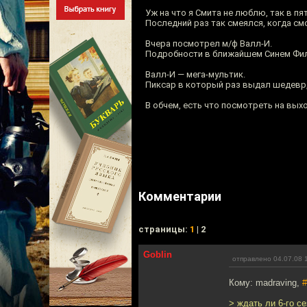
Уж на что я Смита не люблю, так в пя
Последний раз так смеялся, когда смо
Вчера посмотрел м/ф Валл-И.
Подробности в ближайшем Синем Фил
Валл-И — мега-мультик.
Пиксар в который раз выдал шедевр,
В обчем, есть что посмотреть на вых
Комментарии
cтраницы:
1
| 2
Goblin
отправлено 04.07.08 
Кому: madraving,
#
> ждать ли 6-го с