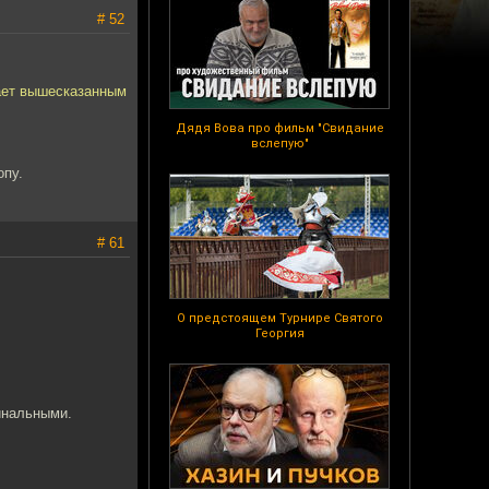
# 52
ает вышесказанным
Дядя Вова про фильм "Свидание
вслепую"
опу.
# 61
О предстоящем Турнире Святого
Георгия
инальными.