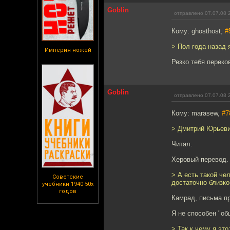
Goblin
отправлено 07.07.08 
Кому: ghosthost,
#
> Пол года назад 
Империя ножей
Резко тебя переков
Goblin
отправлено 07.07.08 
Кому: marasew,
#7
> Дмитрий Юрьевич
Читал.
Херовый перевод.
> А есть такой че
Советские
достаточно близко
учебники 1940-50х
годов
Камрад, письма пр
Я не способен "общ
> Так к чему я это