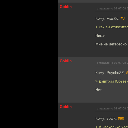
Goblin
отправлено 07.07.08 
Кому: FiasKo,
#8
> как вы относите
Никак.
Мне не интересно.
Goblin
отправлено 07.07.08 
Кому: PsychoZZ,
#
> Дмитрий Юрьевич
Нет.
Goblin
отправлено 08.07.08 
Кому: spark,
#90
> А насколько час