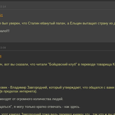
22:14
51
я был уверен, что Сталин ебанутый палач, а Ельцин вытащил страну из 
ало!!!
23:09
8
, вот вы сказали, что читали "Бойцовский клуб" в переводе товарища 
ловек - Владимир Завгородний, который утверждает, что общался с вами
(в пределах интернета).
иходят от огромного количества людей.
аться", я могу только кратко отвечать - как здесь.
: этот камрад Завгородний тоже ведь перевел книжку эту...так что ж вы д