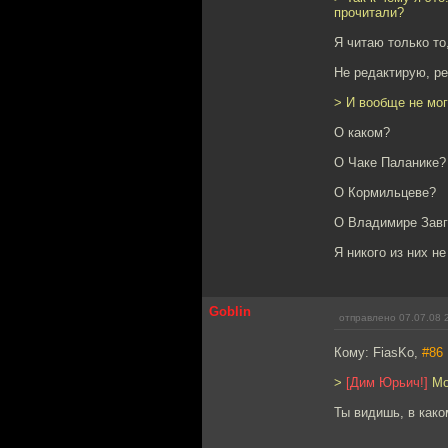
прочитали?
Я читаю только то
Не редактирую, ре
> И вообще не мо
О каком?
О Чаке Паланике?
О Кормильцеве?
О Владимире Зав
Я никого из них не
Goblin
отправлено 07.07.08 
Кому: FiasKo,
#86
>
[Дим Юрьич!]
Мой
Ты видишь, в как