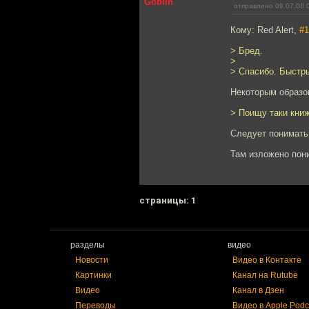
Goblin
отправлено 09.07.08 
Кому: Red Alert,
#1
> Бред.
>
> Спасибо. Быстры
Некоторым образо
> Поищу таки книж
Следует понимать,
Там изложено пон
cтраницы: 1
разделы
видео
Новости
Видео в Контакте
Картинки
Канал на Rutube
Видео
Канал в Дзен
Переводы
Видео в Apple Podc