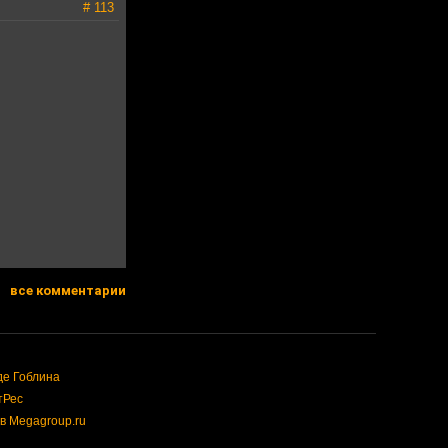
# 113
все комментарии
де Гоблина
тРес
в Megagroup.ru