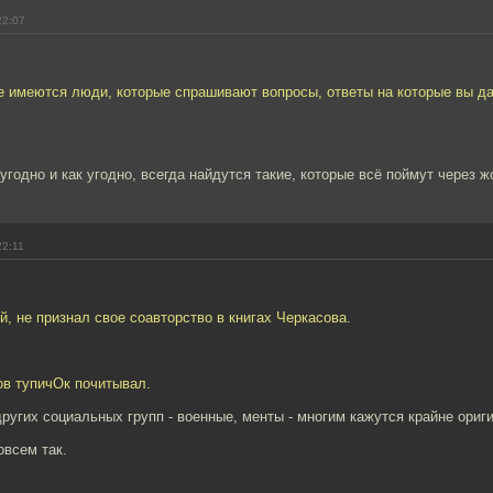
22:07
е имеются люди, которые спрашивают вопросы, ответы на которые вы д
угодно и как угодно, всегда найдутся такие, которые всё поймут через ж
22:11
й, не признал свое соавторство в книгах Черкасова.
ов тупичОк почитывал.
ругих социальных групп - военные, менты - многим кажутся крайне ориг
овсем так.