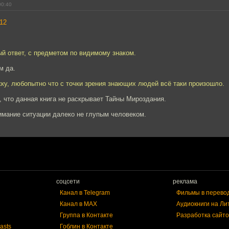
00:40
12
й ответ, с предметом по видимому знаком.
м да.
ку, любопытно что с точки зрения знающих людей всё таки произошло.
 что данная книга не раскрывает Тайны Мироздания.
имание ситуации далеко не глупым человеком.
соцсети
реклама
Канал в Telegram
Фильмы в перево
Канал в MAX
Аудиокниги на Ли
Группа в Контакте
Разработка сайто
asts
Гоблин в Контакте