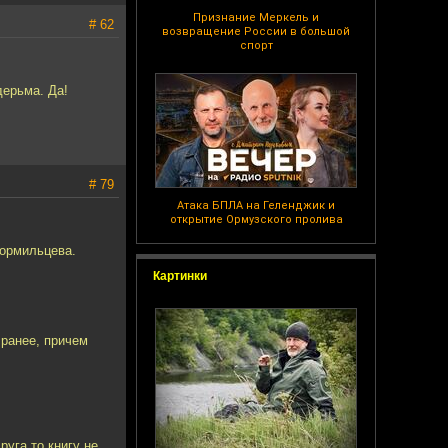
Признание Меркель и
# 62
возвращение России в большой
спорт
дерьма. Да!
# 79
Атака БПЛА на Геленджик и
открытие Ормузского пролива
Кормильцева.
Картинки
 ранее, причем
руга то книгу не