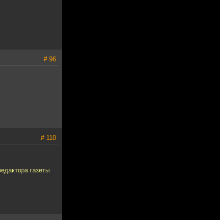
# 96
# 110
редактора газеты