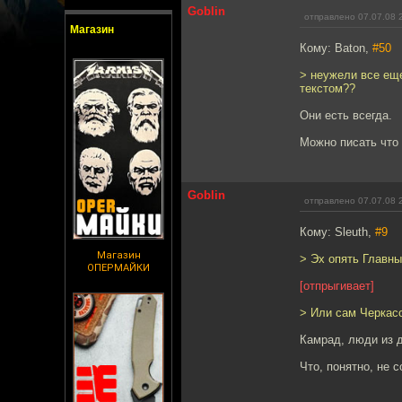
Goblin
отправлено 07.07.08 
Магазин
Кому: Baton,
#50
> неужели все ещ
текстом??
Они есть всегда.
Можно писать что 
Goblin
отправлено 07.07.08 
Кому: Sleuth,
#9
Магазин
> Эх опять Главны
ОПЕРМАЙКИ
[отпрыгивает]
> Или сам Черкас
Камрад, люди из д
Что, понятно, не с