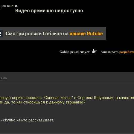
ро книги.
Видео временно недоступно
Смотри ролики Гоблина на
канале Rutube
Goblin рекомендует
заказывать
разработ
22:06
первую серию передачи "Окопная жизнь" с Сергеем Шнуровым, в качеств
и да, то как относишься к данному творению?
- скучно как-то рассказывает.