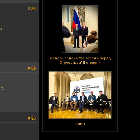
# 88
)?
Медаль ордена "За заслуги перед
Отечеством" II степени
# 89
"?
# 95
РВИО