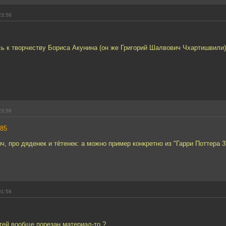
23:58
сь к творчеству Бориса Акунина (он же Григорий Шалвович Чхартишвили
23:58
85
, про дяденек и тётенек: а можно пример конкретно из "Гарри Поттера 3
01:58
тей вообще порезан материал-то ?