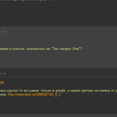
т
01:58
аемая в ответах, называлась не "Так говорил Лем"?
00:28
09
ика сделал то же самое, только в google, а нашёл критику на книжку от 
хина.
http://www.duel.ru/199620/?20_8_1