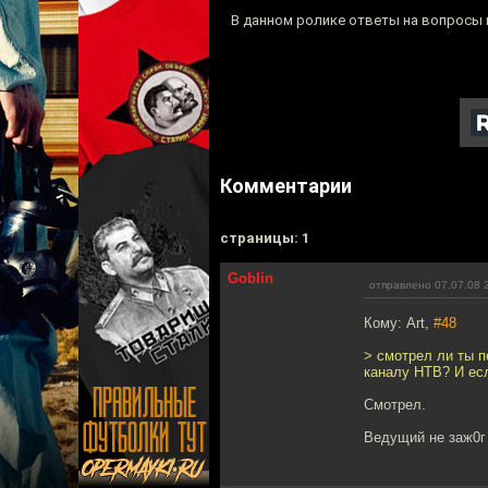
В данном ролике ответы на вопросы п
Комментарии
cтраницы: 1
Goblin
отправлено 07.07.08 
Кому: Art,
#48
> смотрел ли ты 
каналу НТВ? И есл
Смотрел.
Ведущий не заж0г 