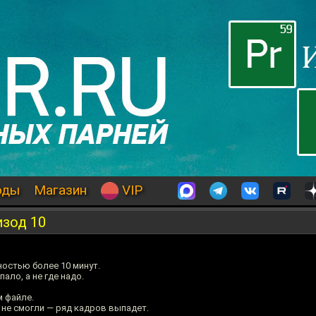
оды
Магазин
VIP
изод 10
остью более 10 минут.
ало, а не где надо.
 файле.
не смогли — ряд кадров выпадет.