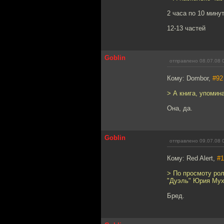
2 часа по 10 мину
12-13 частей
Goblin
отправлено 08.07.08 
Кому: Dombor,
#92
> А книга, упомин
Она, да.
Goblin
отправлено 09.07.08 
Кому: Red Alert,
#1
> По просмоту рол
"Дуэль" Юрия Му
Бред.