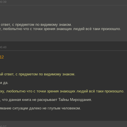
00:39
ответ, с предметом по видимому знаком.
, любопытно что с точки зрения знающих людей всё таки произошло.
00:40
12
й ответ, с предметом по видимому знаком.
м да.
ку, любопытно что с точки зрения знающих людей всё таки произошло.
 что данная книга не раскрывает Тайны Мироздания.
имание ситуации далеко не глупым человеком.
00:57