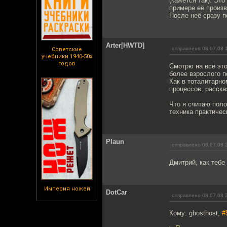
(кажется так). Эт
примере её произв
После неё сразу п
Arter[HWTD]
отправлено 08.07.08 
Советские
учебники 1940-50х
годов
Смотрю на всё это
более взрослого п
Как в тоталитарно
процессов, расска
Что я считаю поло
техника практичес
Plaun
отправлено 08.07.08 
Дмитрий, как тебе
Империя ножей
DotCar
отправлено 08.07.08 
Кому: ghosthost,
#