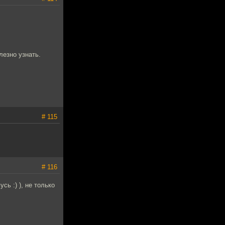
лезно узнать.
# 115
# 116
ь :) ), не только