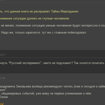
ь, что данная книга не раскрывает Тайны Мироздания.
онимание ситуации далеко не глупым человеком.
не менее, понимание ситуации умным человеком будет интерессно и по
]
Надо же, только зарегился, тут же с главным побеседовал.
19:17
чнуть "Русский эксперимент", никто не подскажет? Так хочется почитать
21:56
ндровича Зиновьева вообще рекомендуют читать (xем я сегодня и займус
ент".
х общемировых событий, уже вижу не первое упоминание о нём.
Озоне.
ru/