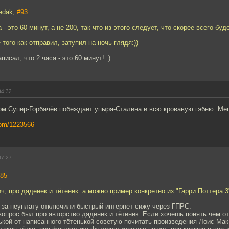
redak,
#93
 - это 60 минут, а не 200, так что из этого следует, что скорее всего буде
того как отправил, затупил на ночь глядя:))
писал, что 2 часа - это 60 минут! :)
04:32
ом Супер-Горбачёв побеждает упыря-Сталина и всю кровавую гэбню. Мег
com/1223566
07:27
85
, про дяденек и тётенек: а можно пример конкретно из "Гарри Поттера 3
 за неуплату отключили быстрый интернет сижу через ГПРС.
опрос был про авторство дяденек и тётенек. Если хочешь понять чем о
ькой от написанного тётенькой советую почитать произведения Лоис М