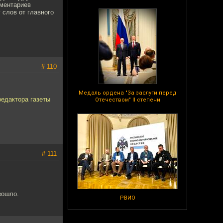
оментариев
 слов от главного
# 110
Медаль ордена "За заслуги перед
редактора газеты
Отечеством" II степени
# 111
зошло.
РВИО