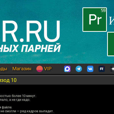
оды
Магазин
VIP
изод 10
остью более 10 минут.
ало, а не где надо.
 файле.
не смогли — ряд кадров выпадет.