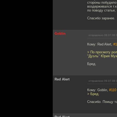
стороны побудило 
воздерживался т.к
по поводу статьи, 
Спасибо заранее.
Goblin
отправлено 09.07.08 
Кому: Red Alert,
#1
> По просмоту рол
"Дуэль" Юрия Му
Бред.
Red Alert
отправлено 09.07.08 
Кому: Goblin,
#110
> Бред.
Спасибо. Поищу та