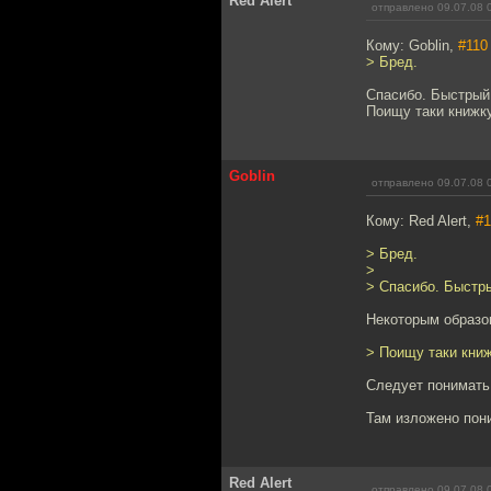
Red Alert
отправлено 09.07.08 
Кому: Goblin,
#110
> Бред.
Спасибо. Быстрый 
Поищу таки книжку
Goblin
отправлено 09.07.08 
Кому: Red Alert,
#1
> Бред.
>
> Спасибо. Быстры
Некоторым образо
> Поищу таки книж
Следует понимать,
Там изложено пон
Red Alert
отправлено 09.07.08 