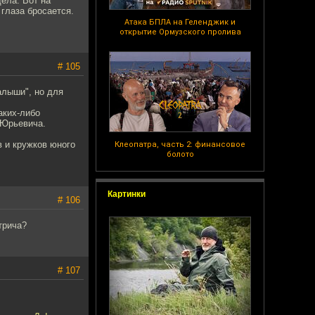
дела. Вот на
 глаза бросается.
Атака БПЛА на Геленджик и
открытие Ормузского пролива
# 105
алыши", но для
аких-либо
 Юрьевича.
 и кружков юного
Клеопатра, часть 2: финансовое
болото
Картинки
# 106
трича?
# 107