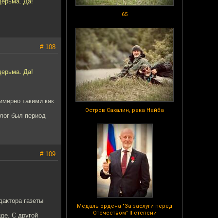
дерьма. Да!
65
# 108
дерьма. Да!
имерно такими как
Остров Сахалин, река Найба
олог был период
# 109
дактора газеты
Медаль ордена "За заслуги перед
Отечеством" II степени
де. С другой