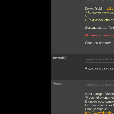
Кому: Goblin,
#113
> Следует понимат
>
> Там изложено п
Догадываюсь. Тем 
[Хлопая в ладоши
Спасибо вобщем.
витяба2
отправлено 09.07.08 
А где же можно ка
Yupic
отправлено 14.07.08 
Александра Алекса
"Русский эксперим
В свете последни
Его книги есть на 
Ещё ресурсы:
http://www.zinoviev.