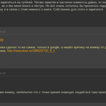
зарегиться на тупичке. Читаю заметки и частично коментсы давно, от к
. их и без меня много и пёстро. Но вот очень хотелось бы прочитать пару
ну и в связи с этим немного о книге. Собственно для этого и зарегился.
00:28
09
ика сделал то же самое, только в google, а нашёл критику на книжку от 
хина.
http://www.duel.ru/199620/?20_8_1
00:38
ки книжку, любопытно что с точки зрения знающих людей всё таки прои