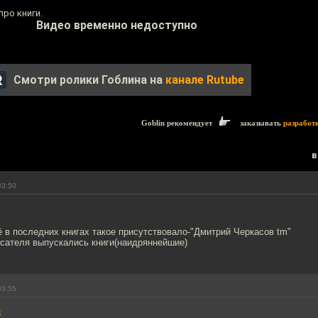
ро книги.
Видео временно недоступно
Смотри ролики Гоблина на
канале Rutube
Goblin рекомендует
заказывать
разработ
в
03:50
 в последних книгах такое присутствовало-"Дмитрий Черкасов tm"
исателя выпускались книги(наидряннейшие)
03:55
8