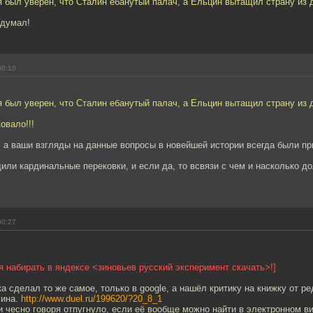
я был уверен, что Сталин ебанутый палач, а Ельцин вытащил страну из 
 думал!
00:10
я был уверен, что Сталин ебанутый палач, а Ельцин вытащил страну из 
овало!!!
 а ваши взгляды на данные вопросы в новейшей истории всегда были пр
или кардинальные перековки, и если да, то всвязи с чем и насколько д
00:27
я набирать в яндексе <зиновьев русский эксперимент скачать>!]
а сделал то же самое, только в google, а нашёл критику на книжку от ре
хина.
http://www.duel.ru/199620/?20_8_1
и чесно говоря отпугнуло, если её вообще можно найти в электронном ви