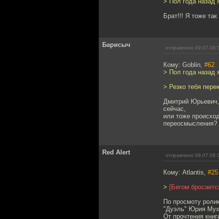
> Пол года назад 
Брат!!! Я тоже так
Барисыч
отправлено 09.07.08 
Кому: Goblin,
#62
> Пол года назад 
> Резко тебя перек
Дмитрий Юрьевич,
сейчас,
или тоже происход
переосмысления?
Red Alert
отправлено 09.07.08 
Кому: Atlantis,
#25
>
[Бегом бросаетс
По просмоту ролик
"Дуэль" Юрия Му
От прочтения книг