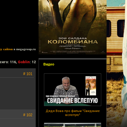
ку сайтов
в megagroup.ru
сего: 116,
Goblin
: 12
Видео
# 101
Дядя Вова про фильм "Свидание
# 102
вслепую"