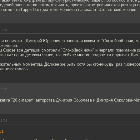
о такая тётка, она фантастику футуристическую пишет, про космос и все 
едений очень легко потом отличать, просто катастрофическая разница в
онятно что Гарри Поттера тоже женщина написала. Это вот моё мнение.
12:36
 и понимаю - Дмитрий Юрьевич становится каким-то "Спокойной ночи, м
околения.
м Союзе все детишки смотрели "Спокойной ночи" и черпали понимание к
занные на их детском языке, так сейчас многие подростки слушают Дим
жительным моментом. Должен же быть хотя бы кто-нибудь, раз пионеров
ки не осталось.
20:32
 книга "20 сигарет" авторства Дмитрия Соболева и Дмитрия Соколова-Ми
22:54
51