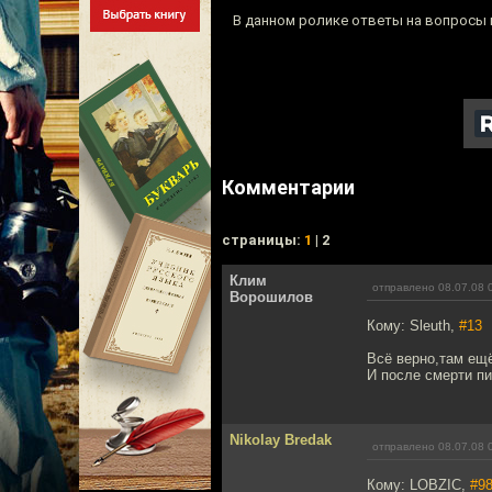
В данном ролике ответы на вопросы п
Комментарии
cтраницы:
1
| 2
Клим
отправлено 08.07.08 
Ворошилов
Кому: Sleuth,
#13
Всё верно,там ещё
И после смерти п
Nikolay Bredak
отправлено 08.07.08 
Кому: LOBZIC,
#9