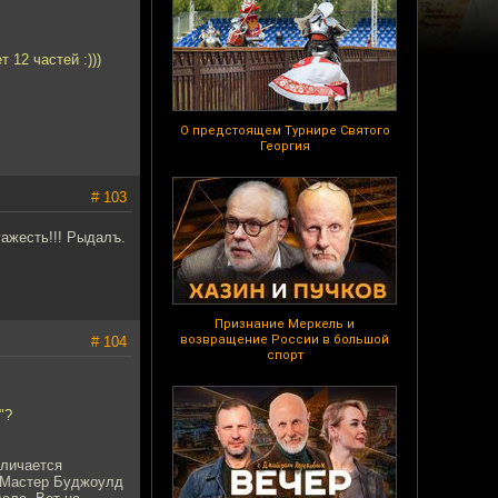
т 12 частей :)))
О предстоящем Турнире Святого
Георгия
# 103
ажесть!!! Рыдалъ.
Признание Меркель и
возвращение России в большой
# 104
спорт
"?
тличается
акМастер Буджоулд