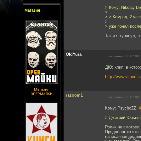
> Кому: Nikolay B
Магазин
>
> > Камрад, 2 часа
>
> уже понял после 
Так и я тупанул, на
OldYura
отправлено 08.07.08 
ДЮ: клип, в котор
http://www.vimeo.
Магазин
ОПЕРМАЙКИ
razoom1
отправлено 08.07.08 
Кому: PsychoZZ,
#
> Дмитрий Юрьевич
Ролик не смотрел,
Предполагаю что в
написанное дяден