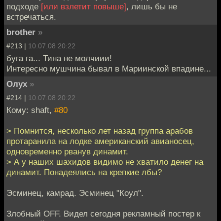
подходе
[или взлетит повыше]
, лишь бы не
встречаться.
brother
»
#213 |
10.07.08 20:22
буга га... Тина не молчиии!
Интересно мушчина бывал в Мариинской впадине...
Олух
»
#214 |
10.07.08 20:22
Кому: shaft,
#80
> Помнится, несколько лет назад группа арабов
протаранила на лодке американский авианосец,
одновременно рванув динамит.
> А у наших шахидов видимо не хватило денег на
динамит. Понадеялись на крепкие лбы?
Эсминец, камрад. Эсминец "Коул".
Злобный OFF. Видел сегодня рекламный постер к