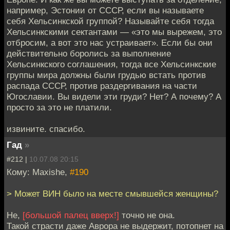
например, Эстонии от СССР, если вы называете
себя Хельсинкской группой? Называйте себя тогда
Хельсинкскими сектантами — «это мы вырежем, это
отбросим, а вот это нас устраивает». Если бы они
действительно боролись за выполнение
Хельсинкского соглашения, тогда все Хельсинкские
группы мира должны были грудью встать против
распада СССР, против раздергивания на части
Югославии. Вы видели эти груди? Нет? А почему? А
просто за это не платили.
извините. спасибо.
Гад
»
#212 |
10.07.08 20:15
Кому: Maxishe,
#190
> Может ВИН было на месте смывшейся женщины?
Не,
[большой палец вверх!]
точно не она.
Такой страсти даже Аврора не выдержит, потопнет на