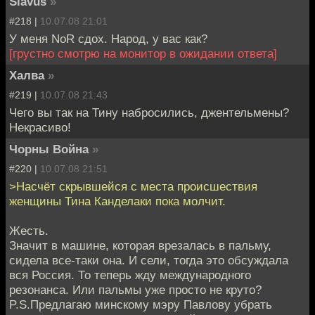
Slavus
»
#218 |
10.07.08 21:01
У меня NoR сдох. Народ, у вас как?
[грустно смотрю на монитор в ожидании ответа]
Халва
»
#219 |
10.07.08 21:43
Чего вы так на Тину набросились, джентельмены?
Некрасиво!
Чорны Война
»
#220 |
10.07.08 21:51
>Насчёт скрывшейся с места происшествия
женщины Тина Канделаки пока молчит.
Жесть.
Значит в машине, которая врезалась в пальму,
сидела все-таки она. И сели, тогда это обсуждала
вся Россия. То теперь жду международного
резонанса. Или пальмы уже просто не круто?
P.S.Предлагаю минскому мэру Павлову убрать