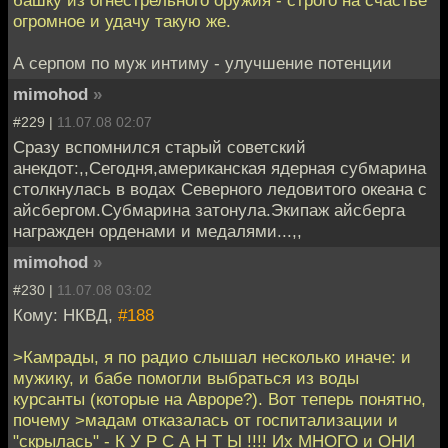
огромное и удачу такую же.
А серпом по муж интиму - улучшение потенции
mimohod
»
#229 |
11.07.08 02:07
Сразу вспомнился старый советский
анекдот:,,Сегодня,американская ядерная субмарина
столкнулась в водах Северного ледовитого океана с
айсбергом.Субмарина затонула.Экипаж айсберга
награжден орденами и медалями...,,
mimohod
»
#230 |
11.07.08 03:02
Кому: НКВД,
#188
>Камрады, я по радио слышал несколько иначе: и
мужику, и бабе помогли выбраться из воды
курсанты (которые на Авроре?). Вот теперь понятно,
почему >мадам отказалась от госпитализации и
"скрылась" - К У Р С А Н Т Ы !!!! Их МНОГО и ОНИ