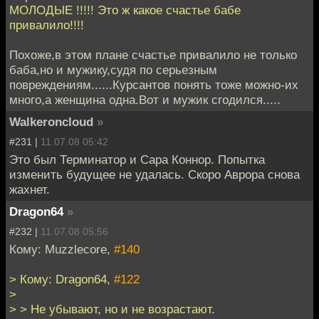
МОЛОДЫЕ !!!!! Это ж какое счастье бабе
привалило!!!!
Похоже,в этом плане счастье привалило не только
баба,но и мужику,судя по серьезным
повреждениям......Курсантов понять тоже можно-их
много,а женщина одна.Вот и мужик сгодился.....
Walkeroncloud
»
#231 |
11.07.08 05:42
Это был Терминатор и Сара Коннор. Попытка
изменить будущее не удалась. Скоро Аврора снова
жахнет.
Dragon64
»
#232 |
11.07.08 05:56
Кому: Muzzlecore,
#140
> Кому: Dragon64,
#122
>
> > Не убывают, но и не возрастают.