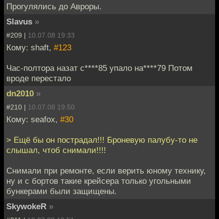
Прогулялись до Авроры.
Slavus
»
#209 |
10.07.08 19:33
Кому: shaft,
#123
Час-полтора назат с****85 упало на****79 Потом
вроде перестало
dn2010
»
#210 |
10.07.08 19:50
Кому: seafox,
#30
> Ещё бы он пострадал!!! Броневую палубу-то не
слышал, чтоб снимали!!!!
Снимали при ремонте, если верить юному технику,
ну и с бортов такие крейсера только угольными
бункерами были защищены.
SkywokeR
»