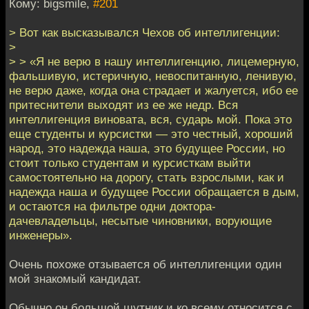
Кому: bigsmile,
#201
> Вот как высказывался Чехов об интеллигенции:
>
> > «Я не верю в нашу интеллигенцию, лицемерную,
фальшивую, истеричную, невоспитанную, ленивую,
не верю даже, когда она страдает и жалуется, ибо ее
притеснители выходят из ее же недр. Вся
интеллигенция виновата, вся, сударь мой. Пока это
еще студенты и курсистки — это честный, хороший
народ, это надежда наша, это будущее России, но
стоит только студентам и курсисткам выйти
самостоятельно на дорогу, стать взрослыми, как и
надежда наша и будущее России обращается в дым,
и остаются на фильтре одни доктора-
дачевладельцы, несытые чиновники, ворующие
инженеры».
Очень похоже отзывается об интеллигенции один
мой знакомый кандидат.
Обычно он большой шутник и ко всему относится с