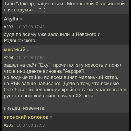
Типо "Доктор, пациенты из Московской Хелсьинской
опять шумят ..." :)
Akylla
»
#203 |
10.07.08 17:45
судя по всему уже залочили и Невского и
Радонежского.
местный
»
#204 |
10.07.08 17:50
зашел на сайт "Еху", прочитал эту новость и понял
что в инциденте виновна "Аврора"!
но водные гайцы во всём винят маленький катер,
на РБК вапще написано: "Дело в том, что помимо
Октябрьской революции крейсер также участвовал в
русско-японской войне начала XX века."
пиздец, извените.
японский колонок
»
#205 |
10.07.08 17:59