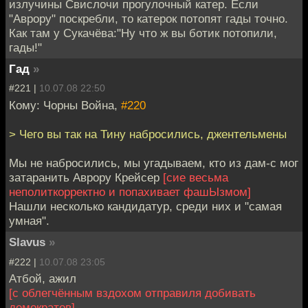
излучины Свислочи прогулочный катер. Если
"Аврору" поскребли, то катерок потопят гады точно.
Как там у Сукачёва:"Ну что ж вы ботик потопили,
гады!"
Гад
»
#221 |
10.07.08 22:50
Кому: Чорны Война,
#220
> Чего вы так на Тину набросились, джентельмены
Мы не набросились, мы угадываем, кто из дам-с мог
затаранить Аврору Крейсер
[сие весьма
неполиткорректно и попахивает фашЫзмом]
Нашли несколько кандидатур, среди них и "самая
умная".
Slavus
»
#222 |
10.07.08 23:05
Атбой, ажил
[с облегчённым вздохом отправиля добивать
демократов]