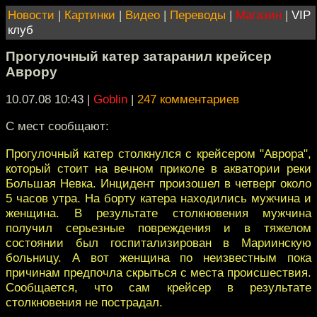
Новости
|
Картинки
|
Видео
|
Переводы
|
Магазин
|
VIP
клуб
Прогулочный катер затаранил крейсер
Аврору
10.07.08 10:43
|
Goblin
|
247 комментариев
С мест сообщают:
Прогулочный катер столкнулся с крейсером "Аврора",
который стоит на вечном приколе в акватории реки
Большая Невка. Инцидент произошел в четверг около
5 часов утра. На борту катера находились мужчина и
женщина. В результате столкновения мужчина
получил серьезные повреждения и в тяжелом
состоянии был госпитализирован в Мариинскую
больницу. А вот женщина по неизвестным пока
причинам предпочла скрыться с места происшествия.
Сообщается, что сам крейсер в результате
столкновения не пострадал.