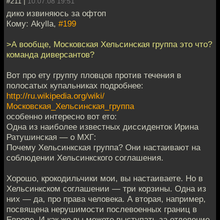
#211 |
10.07.08 19:51
дико извиняюсь за офтоп
Кому: Akylla,
#199
>А вообще, Московская Хельсинская группа это что?
команда диверсантов?
Вот про ету группу пловцов против течения в
полосатых купальниках подробнее:
http://ru.wikipedia.org/wiki/
Московская_Хельсинская_группа
особенно интересно вот ето:
Одна из наиболее известных диссиденток Ирина
Ратушинская — о МХГ:
Почему Хельсинкская группа? Они настаивают на
соблюдении Хельсинкского соглашения.
Хорошо, крокодильчики мои, вы настаиваете. Но в
Хельсинкском соглашении — три корзины. Одна из
них — да, про права человека. А вторая, например,
посвящена нерушимости послевоенных границ в
Европе. И как же вы можете выступать за отделение,