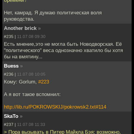
бремени?"
Нет, камрад. Я думаю политическая воля
руководства.
Another brick
»
#235 |
11.07.08 09:30
Есть мнение,это не могла быть Новодворская. Её
"политического" веса однозначно хватило бы хотя
бы на вмятину...
Buess
»
#236 |
11.07.08 10:05
Кому: Gorlum,
#223
А я вот такое вспомнил:
http://lib.ru/POKROWSKIJ/pokrowsk2.txt#114
SkaTo
»
#237 |
11.07.08 11:33
> Пора вызывать в Питер Майкла Бэя: возможно,