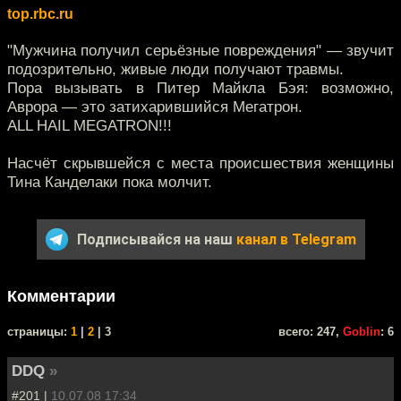
top.rbc.ru
"Мужчина получил серьёзные повреждения" — звучит
подозрительно, живые люди получают травмы.
Пора вызывать в Питер Майкла Бэя: возможно,
Аврора — это затихарившийся Мегатрон.
ALL HAIL MEGATRON!!!
Насчёт скрывшейся с места происшествия женщины
Тина Канделаки пока молчит.
Подписывайся на наш
канал в Telegram
Комментарии
cтраницы:
1
|
2
| 3
всего: 247,
Goblin
: 6
DDQ
»
#201 |
10.07.08 17:34