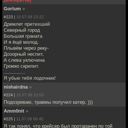
Gorlum
»
#223 |
10.07.08 23:22
Дремлет притихший
Северный город
Большая граната
И я ёщё молод.
Плывём через реку-
Дозорный неспит,
А слева уключина
Громко скрипит.
...............
Я убью тебя лодочник!
nishairdna
»
#224 |
10.07.08 23:53
Подозреваю, травмы получил катер. )))
Amm0nit
»
#225 |
11.07.08 00:45
Я так понял, что крейсер был протаранен по той