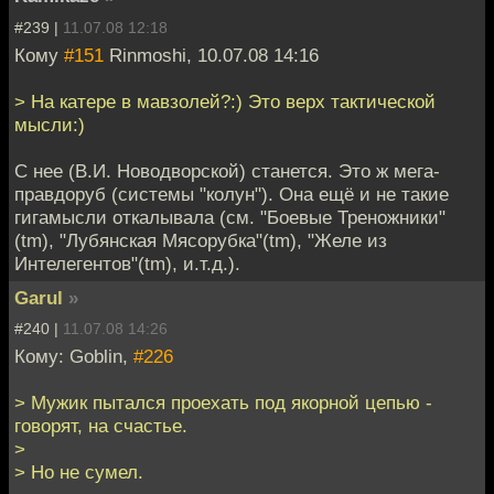
#239 |
11.07.08 12:18
Кому
#151
Rinmoshi, 10.07.08 14:16
> На катере в мавзолей?:) Это верх тактической
мысли:)
С нее (В.И. Новодворской) станется. Это ж мега-
правдоруб (системы "колун"). Она ещё и не такие
гигамысли откалывала (см. "Боевые Треножники"
(tm), "Лубянская Мясорубка"(tm), "Желе из
Интелегентов"(tm), и.т.д.).
Garul
»
#240 |
11.07.08 14:26
Кому: Goblin,
#226
> Мужик пытался проехать под якорной цепью -
говорят, на счастье.
>
> Но не сумел.