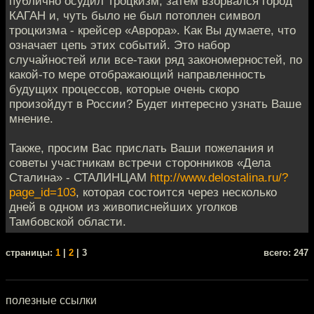
публично осудил Троцкизм, затем взорвался город
КАГАН и, чуть было не был потоплен символ
троцкизма - крейсер «Аврора». Как Вы думаете, что
означает цепь этих событий. Это набор
случайностей или все-таки ряд закономерностей, по
какой-то мере отображающий направленность
будущих процессов, которые очень скоро
произойдут в России? Будет интересно узнать Ваше
мнение.
Также, просим Вас прислать Ваши пожелания и
советы участникам встречи сторонников «Дела
Сталина» - СТАЛИНЦАМ
http://www.delostalina.ru/?
page_id=103
, которая состоится через несколько
дней в одном из живописнейших уголков
Тамбовской области.
cтраницы:
1
|
2
| 3
всего: 247
полезные ссылки