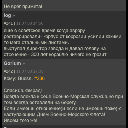
Не врет примета!
log
»
#241 |
11.07.08 14:50
еще в советское время когда аврору
реставрировали- корпус от коррозии усилии какими
то мега стальными листами.
выступал директор завода и давал голову на
отсечение - 300 лет кораблю ничего не грозит
Gorlum
»
#242 |
11.07.08 17:33
Кому: Buess,
#236
Спасиба,камрад!
Всегда влекла к себе Военно-Морская служба,но при
том всегда оставляли на берегу.
Если имеешь отношение(и если не имеешь-тоже)-с
наступающим Днём Военно-Морского Флота!
Ивсем того же!