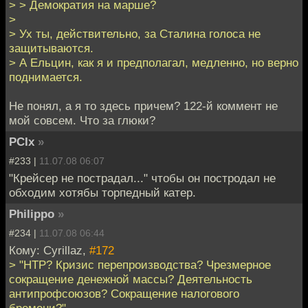
> > Демократия на марше?
>
> Ух ты, действительно, за Сталина голоса не
защитываются.
> А Ельцин, как я и предполагал, медленно, но верно
поднимается.
Не понял, а я то здесь причем? 122-й коммент не
мой совсем. Что за глюки?
PCIx
»
#233 |
11.07.08 06:07
"Крейсер не пострадал..." чтобы он постродал не
обходим хотябы торпедный катер.
Philippo
»
#234 |
11.07.08 06:44
Кому: Cyrillaz,
#172
> "НТР? Кризис перепроизводства? Чрезмерное
сокращение денежной массы? Деятельность
антипрофсоюзов? Сокращение налогового