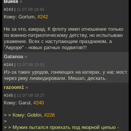
Buess
»
#243 |
11.07.08 18:45
Кому: Gorlum,
#242
Не за что, камрад. К флоту имел отношение только
по военно-патриотическому детству, но испытываю
уважение. Всех с наступающим праздником, а
"Авроре" - новых ратных подвигов!!!
Gatanoa
»
#244 |
12.07.08 15:51
Из-за таких уродов, гоняющих на катерах, у нас мост
через реку ликвидировали. Мешал, дескать.
razoom1
»
#245 |
12.07.08 18:27
Кому: Garul,
#240
> > Кому: Goblin,
#226
>
> > Мужик пытался проехать под якорной цепью -