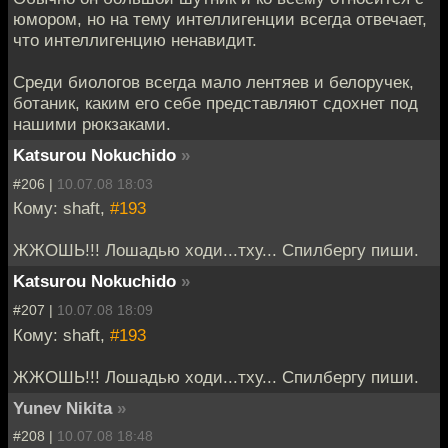
юмором, но на тему интеллигенции всегда отвечает,
что интеллигенцию ненавидит.
Среди биологов всегда мало лентяев и белоручек,
ботаник, каким его себе представляют сдохнет под
нашими рюкзаками.
Katsurou Nokuchido
»
#206 |
10.07.08 18:03
Кому: shaft,
#193
ЖЖОШЬ!!! Лошадью ходи...тху... Спилбергу пиши.
Katsurou Nokuchido
»
#207 |
10.07.08 18:09
Кому: shaft,
#193
ЖЖОШЬ!!! Лошадью ходи...тху... Спилбергу пиши.
Yunev Nikita
»
#208 |
10.07.08 18:48