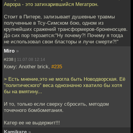
Аврора - это затихарившийся Мегатрон.
Стоит в Питере, зализывает душевные травмы
полученные в Тсу-Симском бою, одном из
крупнейших сражений трансформеров-броненосцев.
До сих пор терзается:"Ну почему?! Почему я тогда
не использовал свои бласторы и лучи смерти?!"
Miro
»
#238 |
11.07.08 12:14
Кому: Another brick,
#235
> Есть мнение,это не могла быть Новодворская. Её
"политического" веса однозначно хватило бы хотя
бы на вмятину...
И то, только если сверху сбросить, методом
точечного бомбометания.
Катер ее не выдержит!!!
Kamikaze
»