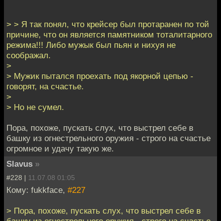
> > Я так понял, что крейсер был протаранен по той
причине, что он является памятником тоталитарного
режима!!! Либо мужык был пьян и нихуя не
соображал.
>
> Мужик пытался проехать под якорной цепью -
говорят, на счастье.
>
> Но не сумел.
Пора, похоже, пускать слух, что выстрел себе в
башку из огнестрельного оружия - строго на счастье
огромное и удачу такую же.
Slavus
»
#228 |
11.07.08 01:05
Кому: fukkface,
#227
> Пора, похоже, пускать слух, что выстрел себе в
башку из огнестрельного оружия - строго на счастье