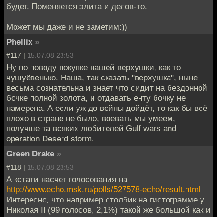
будет. Поменяется элита и делов-то.
Может мы даже и не заметим:))
Phellix
»
#117 |
15.07.08 23:53
Ну по поводу покупке нашей верхушки, как то
чушуёвенько. Наша, так сказать "верхушка", ныне
весьма сознательна и знает что сидит на бездонной
бочке полной золота, и отдавать енту бочку не
намерена. А если уж до войны дойдёт, то как бы всё
плохо в стране не было, воевать мы умеем,
получше та всяких любителей Gulf wars and
operation Deserd storm.
Green Drake
»
#118 |
15.07.08 23:53
А кстати насчет голосования на
http://www.echo.msk.ru/polls/527578-echo/result.html
Интересно, что например столбик на гистограмме у
Николая II (99 голосов, 2,1%) такой же большой как и