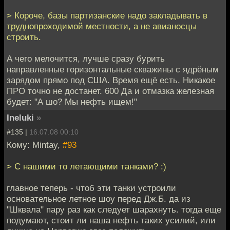
> Короче, базы партизанские надо закладывать в
труднопроходимой местности, а не авианосцы
строить.
А чего мелочится, лучше сразу бурить
направленные горизонтальные скважины с ядрёным
зарядом прямо под США. Время ещё есть. Никакое
ПРО точно не достанет. 600 Да и отмазка железная
будет: "А шо? Мы нефть ищем!"
Ineluki
»
#135 |
16.07.08 00:10
Кому: Mintay,
#93
> С нашими то летающими танками? :)
главное теперь - чтоб эти танки устроили
основательное летное шоу перед Дж.Б. да из
"Шквала" пару раз как следует шарахнуть. тогда еще
подумают, стоит ли наша нефть таких усилий, или