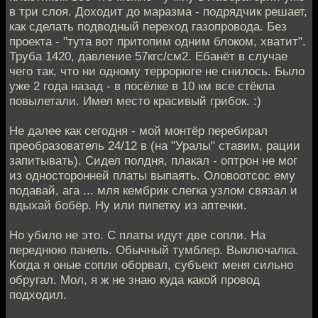
в три слоя. Доходит до маразма - подрядчик решает,
как сделать подводный переход газопровода. Без
проекта - "тута вот притопим одним блоком, хватит".
Труба 1420, давление 57кгс/см2. Ебанёт в случае
чего так, что ни одному террорюге не снилось. Было
уже 2 года назад - в посёлке в 10 км все стёкла
повылетали. Имел место красивый грибок. :)
Не далее как сегодня - мой монтёр перебирал
преобразователь 24/12 в (на "Уралы" ставим, рации
запитывать). Сидел полдня, плакал - оптрон не мог
из односторонней платы выпаять. Оловоотсос ему
подавай, ага ... мля кембрик слегка узлом связал и
вдыхай бобёр. Ну или пипетку из аптечки.
Но убило не это. С платы идут две сопли. На
переднюю панель. Обычный тумблер. Выключалка.
Когда я оные сопли оборвал, субъект меня сильно
обругал. Мол, я ж не знаю куда какой провод
подходил.