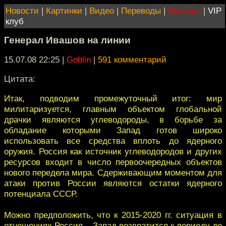
Новости
|
Картинки
|
Видео
|
Переводы
|
Магазин
|
VIP
клуб
Генерал Ивашов на линии
15.07.08 22:25
|
Goblin
|
591 комментарий
Цитата:
Итак, подводим промежуточный итог: мир
милитаризуется, главным объектом глобальной
драчки являются углеводороды, в борьбе за
обладание которыми Запад готов широко
использовать все средства вплоть до ядерного
оружия. Россия как источник углеводородов и других
ресурсов входит в число первоочередных объектов
нового передела мира. Сдерживающим моментом для
атаки против России являются остатки ядерного
потенциала СССР.
Можно предположить, что к 2015-2020 гг. ситуация в
отношениях Россия – Запад возвратится к периоду до