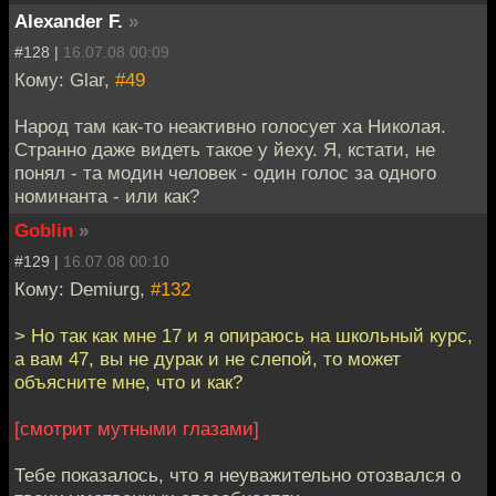
Alexander F.
»
#128 |
16.07.08 00:09
Кому: Glar,
#49
Народ там как-то неактивно голосует ха Николая.
Странно даже видеть такое у йеху. Я, кстати, не
понял - та модин человек - один голос за одного
номинанта - или как?
Goblin
»
#129 |
16.07.08 00:10
Кому: Demiurg,
#132
> Но так как мне 17 и я опираюсь на школьный курс,
а вам 47, вы не дурак и не слепой, то может
объясните мне, что и как?
[смотрит мутными глазами]
Тебе показалось, что я неуважительно отозвался о