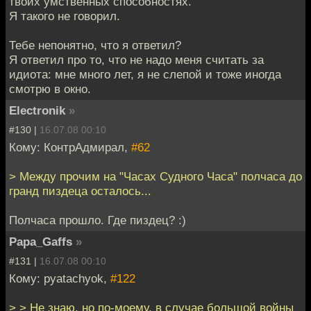
твоих умственных способностях.
Я такого не говорил.
Тебе непонятно, что я ответил?
Я ответил про то, что не надо меня считать за
идиота: мне много лет, я не слепой и тоже иногда
смотрю в окно.
Electronik
»
#130 |
16.07.08 00:10
Кому: КонтрАдмирал,
#62
> Между прочим на "Часах Судного Часа" полчаса до
гранд пиздеца осталось...
Полчаса прошло. Где пиздец? :)
Papa_Gaffs
»
#131 |
16.07.08 00:10
Кому: pyatachyok,
#122
> > Не знаю, но по-моему, в случае большой войны