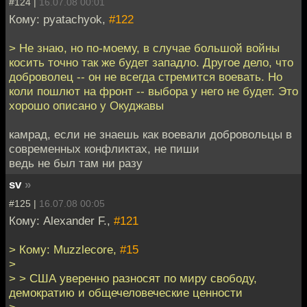
#124 |
16.07.08 00:01
Кому: pyatachyok,
#122
> Не знаю, но по-моему, в случае большой войны
косить точно так же будет западло. Другое дело, что
доброволец -- он не всегда стремится воевать. Но
коли пошлют на фронт -- выбора у него не будет. Это
хорошо описано у Окуджавы
камрад, если не знаешь как воевали добровольцы в
современных конфликтах, не пиши
ведь не был там ни разу
sv
»
#125 |
16.07.08 00:05
Кому: Alexander F.,
#121
> Кому: Muzzlecore,
#15
>
> > США уверенно разносят по миру свободу,
демократию и общечеловеческие ценности
>