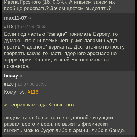
Ивана Грозного (16, 0,3%). А иначем зачем их
вообще рисовать? Зачем цветом выделять?
max11-07
»
#119 |
15.07.08 23:53
Если под частью "запада" понимать Европу, то
думаю, что они всеми четырьмя лапами будут
против "ядерного" варианта. Достаточно попросту
взорвать какую-то часть ядерного арсенала не
территории России, и всей Европе мало не
покажется.
heavy
»
#120 |
15.07.08 23:55
Кому: sv,
#116
> Теория камрада Кошастого
людям типа Кошастого в подобной ситуации -
развал всего и всея, не выжить физически
выжить можно будет либо в армии, либо в банде.