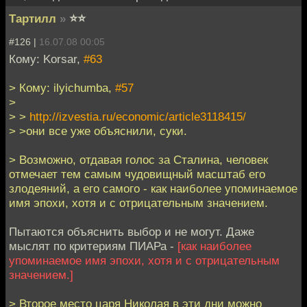
Тартилл
»
⭐⭐
#126 |
16.07.08 00:05
Кому: Korsar,
#63
> Кому: ilyichumba,
#57
>
> >
http://izvestia.ru/economic/article3118415/
> >они все уже объяснили, суки.
> Возможно, отдавая голос за Сталина, человек
отмечает тем самым чудовищный масштаб его
злодеяний, а его самого - как наиболее упоминаемое
имя эпохи, хотя и с отрицательным значением.
Пытаются объяснить выбор и не могут. Даже
мыслят по критериям ПИАРа -
[как наиболее
упоминаемое имя эпохи, хотя и с отрицательным
значением.]
> Второе место царя Николая в эти дни можно