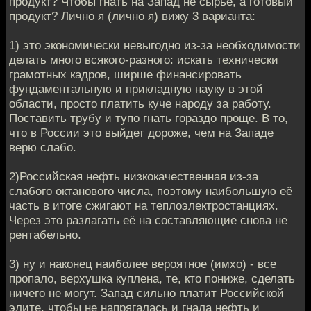
продукт? Чтобы гнать на Запад не сырье, а готовый
продукт? Лично я (лично я) вижу 3 варианта:
1) это экономически невыгодно из-за необходимости
делать много всякого-разного: искать технически
грамотных кадров, ширше финансировать
фундаментальную и прикладную науку в этой
области, просто платить куче народу за работу.
Поставить трубу и тупо гнать гораздо проще. В то,
что в России это выйдет дороже, чем на Западе
верю слабо.
2)Российская нефть низкокачественная из-за
слабого октанового числа, поэтому наибольшую её
часть в итоге сжигают на теплоэлектростанциях.
Через это разлагать её на составляющие снова не
рентабельно.
3) ну и наконец наиболее вероятное (имхо) - все
пропало, верхушка куплена, те, кто пониже, сделать
ничего не могут. Запад сильно платит Российской
элите, чтобы не напрягалась и гнала нефть и