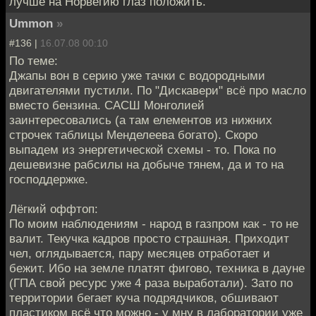
лучше на Норвегию глаз положить.
Ummon
»
#136 |
16.07.08 00:10
По теме:
Джапы вон в серию уже тачки с водородными
двигателями пустили. По "Дискавери" всё про масло
вместо бензина. САСШ Монголией
заинтересовались (а там елементов из нижних
строчек таблицы Менделеева богато). Скоро
выпадем из энергетической схемы - то. Пока по
дешевизне рабсилы на добыче тянем, да и то на
господдержке.
Лёгкий оффтоп:
По моим наблюдениям - народ в газпром как - то не
валит. Текучка кадров просто страшная. Приходит
чел, оглядывается, пару месяцев отработает и
бежит. Ибо на земле платят фигово, техника в дауне
(ГПА свой ресурс уже 4 раза выработали). Зато по
территории бегает куча подрядчиков, обшивают
пластиком всё что можно - у мну в лаборатории уже