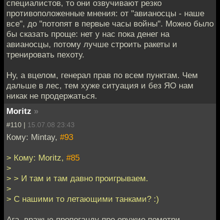
специалистов, то они озвучивают резко
противоположенные мнения: от "авианосцы - наше
все", до "потопят в первые часы войны". Можно было
бы сказать проще: нет у нас пока денег на
авианосцы, потому лучше строить ракеты и
тренировать пехоту.
Ну, а вцелом, генерал прав по всем пунктам. Чем
дальше в лес, тем хуже ситуация и без ЯО нам
никак не продержаться.
Moritz
»
#110 |
15.07.08 23:43
Кому: Mintay,
#93
> Кому: Moritz,
#85
>
> > И там и там давно проигрываем.
>
> С нашими то летающими танками? :)
Ага, вражью пропоганду про оружие помотри.