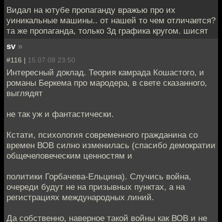
Видал на ютубе пропаганду вражью про их
уиникальные машины.. от нашей то чем отличается?
та же пропаганда, только 3д графика кругом. шисят
sv
»
#116 |
15.07.08 23:50
Интересный доклад. Теория камрада Кошастого, и
романы Беркема про мародера, в свете сказанного,
выглядят
не так уж и фантастически.
Кстати, психология современного гражданина со
времен ВОВ силно изменилась (спасибо демократии
общечеловеческим ценностям и
политики Горбачева-Ельцина). Случись война,
очереди будут не на призывных пунктах, а на
регистрациях международных линий.
Да собственно, наверное такой войны как ВОВ и не