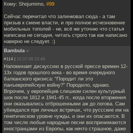
Кому: Shojumimo,
#99
Сейчас перечитал что залинковал сюда - а там
призыв к смене власти, и про полное исчезновение
мобильных тополей - не, всё же уточню что статья
написана не сегодня, читать строго так как написано
наверно не следует. :)
Bambula
»
#114 |
15.07.08 23:48
Напоминает дискуссию в русской прессе времен 12-
13х годов прошлого века - во время очередного
балканского кризиса: "Породит ли это
панъевропейскую войну?" Породило, однако.
Впрочем, у европейцев слишком силен культурный
шок после 1812 и 1941-45 гг., когда после вторжения
они оказывались отброшенными аж до логова. Сам
убеждался при личных встречах, что руссские им на
генетическом уровне чужды, и они их опасаются. В
том числе любые народные песни воспринимаются
иностранцами из Европы, как нечто страшное, даже