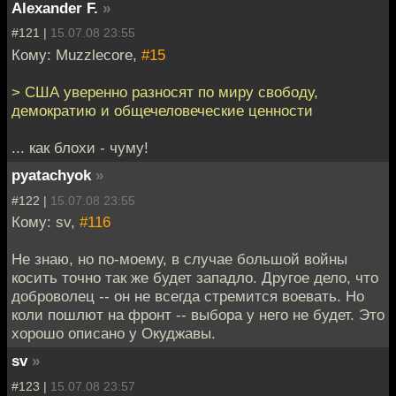
Alexander F.
»
#121 |
15.07.08 23:55
Кому: Muzzlecore,
#15
> США уверенно разносят по миру свободу,
демократию и общечеловеческие ценности
... как блохи - чуму!
pyatachyok
»
#122 |
15.07.08 23:55
Кому: sv,
#116
Не знаю, но по-моему, в случае большой войны
косить точно так же будет западло. Другое дело, что
доброволец -- он не всегда стремится воевать. Но
коли пошлют на фронт -- выбора у него не будет. Это
хорошо описано у Окуджавы.
sv
»
#123 |
15.07.08 23:57