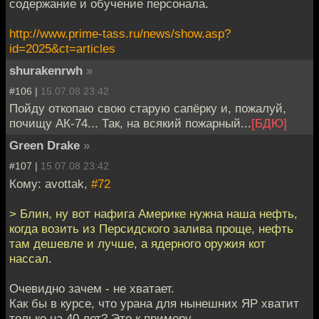
содержание и обучение персонала.
http://www.prime-tass.ru/news/show.asp?
id=2025&ct=articles
shurakenrwh
»
#106 |
15.07.08 23:42
Пойду откопаю свою старую сапёрку и, пожалуй,
почищу АК-74... Так, на всякий пожарный...
[БДЮ]
Green Drake
»
#107 |
15.07.08 23:42
Кому: avottak,
#72
> Блин, ну вот нафига Америке нужна наша нефть,
когда возить из Персидского залива проще, нефть
там дешевле и лучше, а ядерного оружия кот
нассал.
Очевидно зачем - не хватает.
Как бы в курсе, что урана для нынешних ЯР хватит
только на 40 лет? Это к примеру.