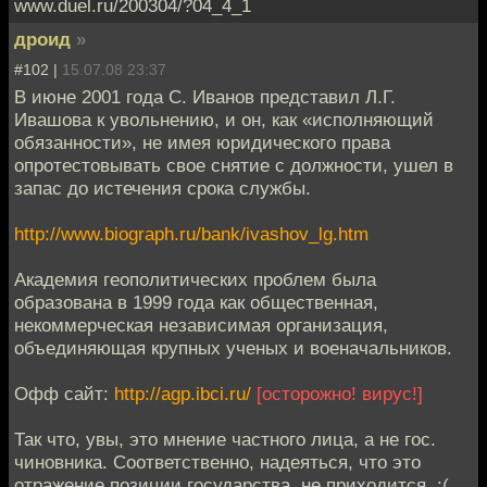
www.duel.ru/200304/?04_4_1
дроид
»
#102 |
15.07.08 23:37
В июне 2001 года С. Иванов представил Л.Г.
Ивашова к увольнению, и он, как «исполняющий
обязанности», не имея юридического права
опротестовывать свое снятие с должности, ушел в
запас до истечения срока службы.
http://www.biograph.ru/bank/ivashov_lg.htm
Академия геополитических проблем была
образована в 1999 года как общественная,
некоммерческая независимая организация,
объединяющая крупных ученых и военачальников.
Офф сайт:
http://agp.ibci.ru/
[осторожно! вирус!]
Так что, увы, это мнение частного лица, а не гос.
чиновника. Соответственно, надеяться, что это
отражение позиции государства, не приходится. :(