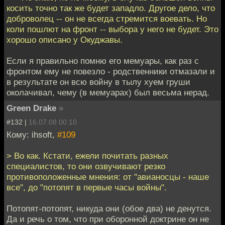
косить точно так же будет западло. Другое дело, что
доброволец -- он не всегда стремится воевать. Но
коли пошлют на фронт -- выбора у него не будет. Это
хорошо описано у Окуджавы.
Если я правильно помню его мемуары, как раз с
фронтом ему не повезло - родственники отмазали и
в результате он всю войну в тылу хуем груши
околачивал, чему (в мемуарах) был весьма нерад.
Green Drake
»
#132 |
16.07.08 00:10
Кому: ihsoft,
#109
> Во как. Кстати, ежели почитать разных
специалистов, то они озвучивают резко
противоположенные мнения: от "авианосцы - наше
все", до "потопят в первые часы войны".
Потопят-потопят, никуда они (обое два) не денутся.
Да и речь о том, что при оборонной доктрине он не