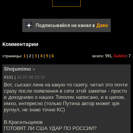
Подписывайся на канал в
Дзен
Комментарии
cтраницы:
1
| 2 |
3
|
4
|
5
|
6
всего: 591,
Goblin
: 7
Shojumimo
»
#101 |
15.07.08 23:37
Вот, сыскал линк на какую-то газету, читал это почти
сразу после появления в сети этой заметки - просто
и доходчиво о наших Тополях написано, и в целом,
имхо, интересно (только Путина автор может зря
ругнул, не знаю точно КС)
В.Красильщиков
ГОТОВЯТ ЛИ США УДАР ПО РОССИИ?