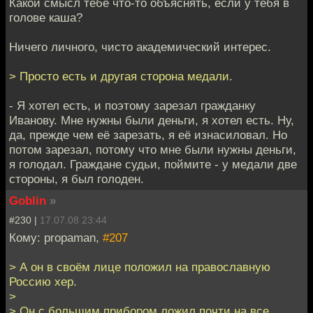
Какой смысл тебе что-то объяснять, если у тебя в
голове каша?
Ничего личного, чисто академический интерес.
> Просто есть и другая сторона медали.
- Я хотел есть, и поэтому зарезал гражданку
Иванову. Мне нужны были деньги, я хотел есть. Ну,
да, прежде чем её зарезать, я её изнасиловал. Но
потом зарезал, потому что мне были нужны деньги,
я голодал. Граждане судьи, поймите - у медали две
стороны, я был голоден.
Goblin
»
#230 |
17.07.08 23:44
Кому: propaman,
#207
> А он в своём лице положил на православную
Россию хер.
>
> Он с большим прибором ложил почти на все,