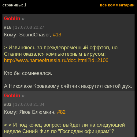
cтраницы: 1
все комментарии
Goblin
»
#16 |
17.07.08 20:27
Кому: SoundChaser,
#13
> Извиняюсь за преждевременный оффтоп, но
Сталин оказался компьютерным вирусом:
http://www.nameofrussia.ru/doc.html?id=2106
Кто бы сомневался.
А Николахе Кровавому счётчик накрутил святой дух.
Goblin
»
#83 |
17.07.08 21:34
Кому: Яков Блюмкин,
#82
> > И под конец вопрос: выйдет ли на следующей
неделе Синий Фил по "Господам офицерам"?