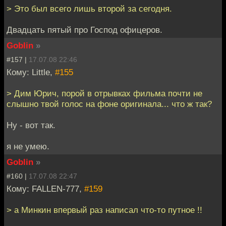
> Это был всего лишь второй за сегодня.
Двадцать пятый про Господ офицеров.
Goblin
»
#157 |
17.07.08 22:46
Кому: Little,
#155
> Дим Юрич, порой в отрывках фильма почти не
слышно твой голос на фоне оригинала... что ж так?
Ну - вот так.
я не умею.
Goblin
»
#160 |
17.07.08 22:47
Кому: FALLEN-777,
#159
> а Минкин впервый раз написал что-то путное !!