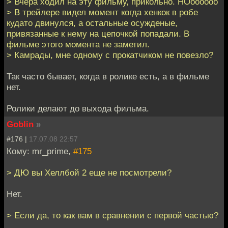
> Вчера ходил на эту фильму, прикольно. НОоооооо
> В трейлере видел момент когда хенкок в робе
кудато двинулся, а остальные осужденые,
привязанные к нему на цепочкой попадали. В
фильме этого момента не заметил.
> Камрады, мне одному с прокатчиком не повезло?
Так часто бывает, когда в ролике есть, а в фильме
нет.
Ролики делают до выхода фильма.
Goblin
»
#176 |
17.07.08 22:57
Кому: mr_prime,
#175
> ДЮ вы Хеллбой 2 еще не посмотрели?
Нет.
> Если да, то как вам в сравнении с первой частью?