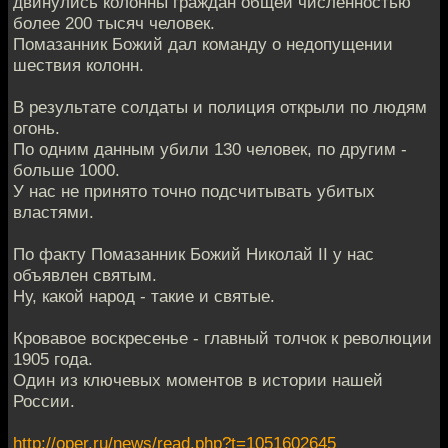
двинулись колонны граждан общей численностью
более 200 тысяч человек.
Помазанник Божий дал команду о недопущении
шествия колонн.
В результате солдаты и полиция открыли по людям
огонь.
По одним данным убили 130 человек, по другим -
больше 1000.
У нас не принято точно подсчитывать убитых
властями.
По факту Помазанник Божий Николай II у нас
объявлен святым.
Ну, какой народ - такие и святые.
Кровавое воскресенье - главный толчок к революции
1905 года.
Один из ключевых моментов в истории нашей
России.
http://oper.ru/news/read.php?t=1051602645