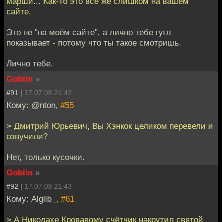
марши... Как-то это все же слишком на вашем
сайте.
Это не "на моём сайте", а лично тебе гугл
показывает - потому что ты такое смотришь.
Лично тебе.
Goblin
»
#91 |
17.07.08 21:42
Кому: @nton,
#55
> Дмитрий Юрьевич, Вы Хэнкок целиком перевели и
озвучили?
Нет, только кусочки.
Goblin
»
#92 |
17.07.08 21:43
Кому: Alglib_,
#61
> А Николахе Кровавому счётчик накрутил святой