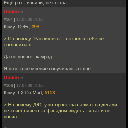
Ещё раз - извини, не со зла.
Goblin
»
#104 |
17.07.08 21:55
Кому: DeEr,
#98
> По поводу "Распишись" - позволю себе не
согласиться.
Да не вопрос, камрад.
Я ж не твоё мнение озвучиваю, а своё.
Goblin
»
#106 |
17.07.08 21:55
Кому: LX Da Mad,
#103
> Но почему ДЮ, у которого глаз-алмаз на детали,
не хочет ничего за фасадом видеть - я так и не
понял.