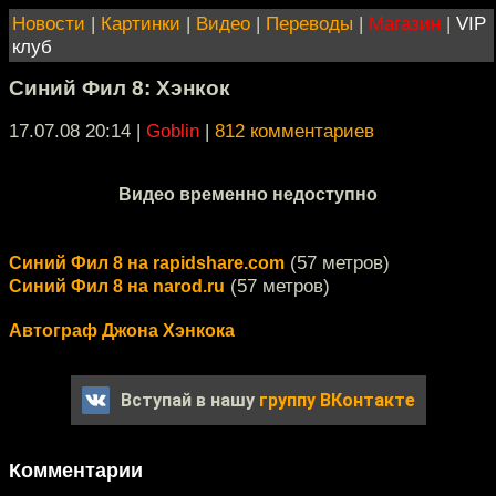
Новости
|
Картинки
|
Видео
|
Переводы
|
Магазин
|
VIP
клуб
Синий Фил 8: Хэнкок
17.07.08 20:14
|
Goblin
|
812 комментариев
Видео временно недоступно
(57 метров)
Синий Фил 8 на rapidshare.com
(57 метров)
Синий Фил 8 на narod.ru
Автограф Джона Хэнкока
Вступай в нашу
группу ВКонтакте
Комментарии