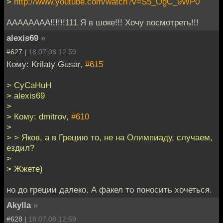
>
http://www.youtube.com/watch?v=S5_OgC_9WP0
АААААААА!!!!!!111 Я в шоке!!! Хочу посмотреть!!!
alexis69
»
#627 |
18.07.08 12:59
Кому: Krilaty Gusar,
#615
> CyCaHuH
> alexis69
>
> Кому: dmitrov,
#610
>
> > Яков, а в Грецию то, не на Олимпиаду, случаем,
ездил?
>
> Жжете)
но до греции далеко. А факел то поносить хочеться.
Akylla
»
#628 |
18.07.08 12:59