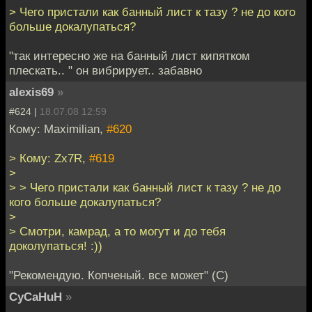
> Чего пристали как банный лист к тазу ? не до кого
больше докалупаться?
"так интересно же на банный лист кипятком
плескать.. " он вибрирует.. забавно
alexis69
»
#624 |
18.07.08 12:59
Кому: Maximilian,
#620
> Кому: Zx7R,
#619
>
> > Чего пристали как банный лист к тазу ? не до
кого больше докалупаться?
>
> Смотри, камрад, а то могут и до тебя
доколупаться! :))
"Рекомендую. Копченый. все может" (С)
CyCaHuH
»