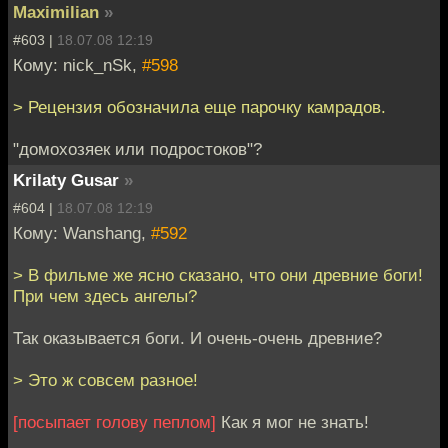
Maximilian
»
#603 |
18.07.08 12:19
Кому: nick_nSk,
#598
> Рецензия обозначила еще парочку камрадов.
"домохозяек или подростоков"?
Krilaty Gusar
»
#604 |
18.07.08 12:19
Кому: Wanshang,
#592
> В фильме же ясно сказано, что они древние боги!
При чем здесь ангелы?
Так оказывается боги. И очень-очень древние?
> Это ж совсем разное!
[посыпает голову пеплом]
Как я мог не знать!