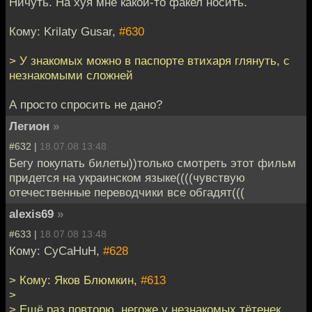
Ничуть. На хуя мне какой-то факел носить.
Кому: Krilaty Gusar,
#630
> У знакомых можно в паспорте втихаря глянуть, с
незнакомыми сложней
А просто спросить не дано?
Легион
»
#632 |
18.07.08 13:48
Бегу покупать билеты))только смотреть этот фильм
придется на украинском языке((((чувствую
отечественные переводчики все обгадят(((
alexis69
»
#633 |
18.07.08 13:48
Кому: CyCaHuH,
#628
> Кому: Яков Блюмкин,
#613
>
> Ещё раз повторю, негоже у незнакомых тётенек