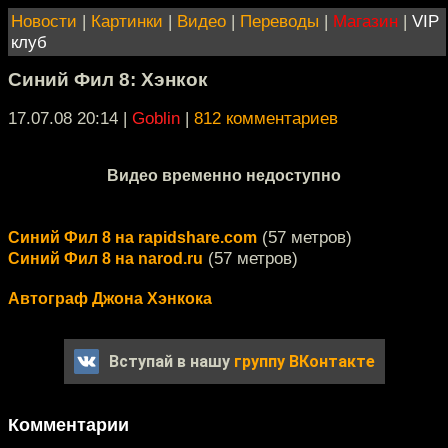
Новости
|
Картинки
|
Видео
|
Переводы
|
Магазин
|
VIP
клуб
Синий Фил 8: Хэнкок
17.07.08 20:14
|
Goblin
|
812 комментариев
Видео временно недоступно
(57 метров)
Синий Фил 8 на rapidshare.com
(57 метров)
Синий Фил 8 на narod.ru
Автограф Джона Хэнкока
Вступай в нашу
группу ВКонтакте
Комментарии