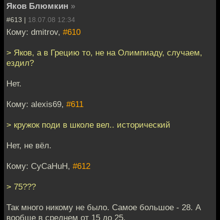
Яков Блюмкин
»
#613 |
18.07.08 12:34
Кому: dmitrov,
#610
> Яков, а в Грецию то, не на Олимпиаду, случаем,
ездил?
Нет.
Кому: alexis69,
#611
> кружок поди в школе вел.. исторический
Нет, не вёл.
Кому: CyCaHuH,
#612
> 75???
Так много никому не было. Самое большое - 28. А
вообще в среднем от 15 до 25.