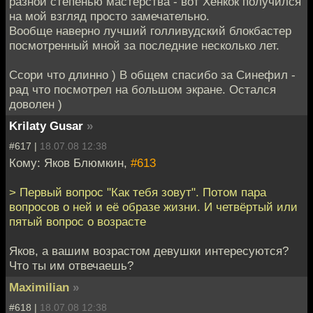
разной степенью мастерства - вот Хенкок получился
на мой взгляд просто замечательно.
Вообще наверно лучший голливудский блокбастер
посмотренный мной за последние несколько лет.
Ссори что длинно ) В общем спасибо за Синефил -
рад что посмотрел на большом экране. Остался
доволен )
Krilaty Gusar
»
#617 |
18.07.08 12:38
Кому: Яков Блюмкин,
#613
> Первый вопрос "Как тебя зовут". Потом пара
вопросов о ней и её образе жизни. И четвёртый или
пятый вопрос о возрасте
Яков, а вашим возрастом девушки интересуются?
Что ты им отвечаешь?
Maximilian
»
#618 |
18.07.08 12:38