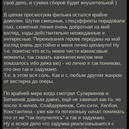
своё дело, и сумма сборов будет внушительной )
В целом просмотром фильма остался крайне
доволен. Шутки смешные, спецэффекты порадовали
глаз, сюжетная линия очень добротная на мой
взгляд, ходы действительно неожиданные и
интересные. Переживания героев переданы на мой
взгляд очень достойно и меня лично цепануло! Ну
т.е. понятно что есть некие чисто комиксовые
моменты, так сказать канонические(как мне
показалось ибо дежа вю) - но лично я так понимаю,
что оно так и задумано.
Т.е. в этом вся соль. Как и с любым другим жанром
от вестерна до оперы.
По крайней мере когда смотрел Суперменов и
Бетменов давным давно, ещё не замечал как-то, но
после Х-менов, Спайдерменов, Син-сити, Хелбоя,
Константина - уже как-то потихоньку начал понимать
что эт не "так получилось" а так и задумано.
Ну и ясное дело что задумка реализовывается с