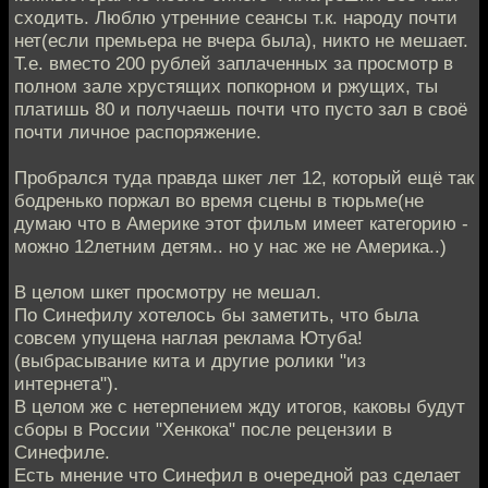
сходить. Люблю утренние сеансы т.к. народу почти
нет(если премьера не вчера была), никто не мешает.
Т.е. вместо 200 рублей заплаченных за просмотр в
полном зале хрустящих попкорном и ржущих, ты
платишь 80 и получаешь почти что пусто зал в своё
почти личное распоряжение.
Пробрался туда правда шкет лет 12, который ещё так
бодренько поржал во время сцены в тюрьме(не
думаю что в Америке этот фильм имеет категорию -
можно 12летним детям.. но у нас же не Америка..)
В целом шкет просмотру не мешал.
По Синефилу хотелось бы заметить, что была
совсем упущена наглая реклама Ютуба!
(выбрасывание кита и другие ролики "из
интернета").
В целом же с нетерпением жду итогов, каковы будут
сборы в России "Хенкока" после рецензии в
Синефиле.
Есть мнение что Синефил в очередной раз сделает