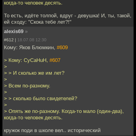
когда-то человек десять.
То есть, идёте толпой, вдруг - девушка! И, ты, такой,
ей сходу: "Скока тебе лет?!"
alexis69
»
#612 |
18.07.08 12:30
Кому: Яков Блюмкин,
#609
> Кому: CyCaHuH,
#607
>
> > И сколько же им лет?
>
> Всем по-разному.
>
> > сколько было свидетелей?
>
> Опять же по-разному. Когда-то мало (один-два),
когда-то человек десять.
кружок поди в школе вел.. исторический