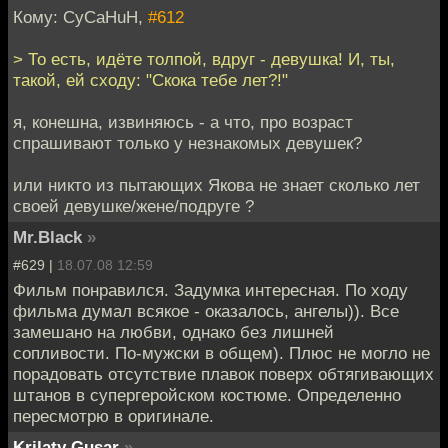
Кому: CyCaHuH,
#612
> То есть, идёте толпой, вдруг - девушка! И, ты,
такой, ей сходу: "Скока тебе лет?!"
я, конешна, извиняюсь - а что, про возраст
спрашивают только у незнакомых девушек?
или никто из пытающих Якова не знает сколько лет
своей девушке/жене/подруге ?
Mr.Black
»
#629 |
18.07.08 12:59
Фильм понравился. Задумка интересная. По ходу
фильма думал всякое - оказалось, ангелы)). Все
замешано на любви, однако без лишней
сопливости. По-мужски в общем). Плюс не могло не
порадовать отсутствие плавок поверх обтягивающих
штанов в супергеройском костюме. Определенно
пересмотрю в оригинале.
Krilaty Gusar
»