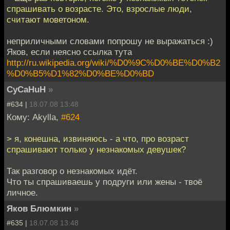
спрашивать о возрасте. Это, взрослые люди,
считают моветоном.
неприличными словами попрошу не выражаться :)
Яков, если неясно ссылка тута
http://ru.wikipedia.org/wiki/%D0%9C%D0%BE%D0%B2
%D0%B5%D1%82%D0%BE%D0%BD
CyCaHuH
»
#634 |
18.07.08 13:48
Кому: Akylla,
#624
> я, конешна, извиняюсь - а что, про возраст
спрашивают только у незнакомых девушек?
Так разговор о незнакомых идёт.
Что ты спрашиваешь у подруги или жены - твоё
личное.
Яков Блюмкин
»
#635 |
18.07.08 13:48