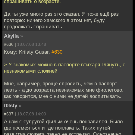
спрашивать о возрасте.
Да ты уже много раз это сказал. Я тоже ещё раз
повторю: ничего хамского в этом нет, буду
продолжать спрашивать.
Akylla
»
#636 |
18.07.08 13:48
Кому: Krilaty Gusar,
#630
> У знакомых можно в паспорте втихаря глянуть, с
незнакомыми сложней
Мне, например, проще спросить, чем в паспорт
лезть - а до возраста незнакомых мне фиолетово,
как говорится, мне с ними не детей воспитывать.
t0lsty
»
#637 |
18.07.08 14:00
А нам с супругой фильм очень понравился. Было
где посмеяться и где поплакать. Таких путей
развития сюжета давно не встречал. Однозначно