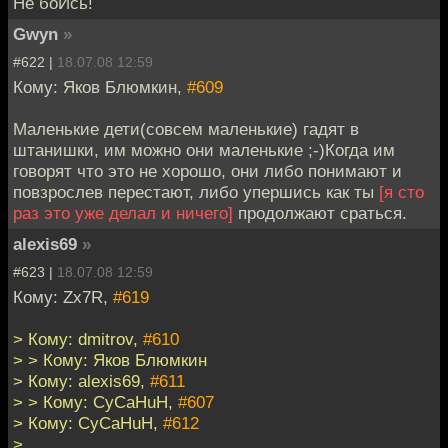
Не боИсь!
Gwyn
»
#622 |
18.07.08 12:59
Кому: Яков Блюмкин,
#609
Маленькие дети(совсем маленькие) гадят в
штанишки, им можно они маленькие ;-)Когда им
говорят что это не хорошо, они либо понимают и
повзрослев перестают, либо упершись как ты
[я сто
раз это уже делал и ничего]
продолжают сраться.
alexis69
»
#623 |
18.07.08 12:59
Кому: Zx7R,
#619
> Кому: dmitrov,
#610
> > Кому: Яков Блюмкин
> Кому: alexis69,
#611
> > Кому: CyCaHuH,
#607
> Кому: CyCaHuH,
#612
>