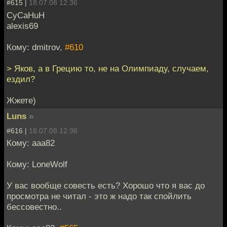
#615 |
18.07.08 12:36
CyCaHuH
alexis69
Кому: dmitrov,
#610
> Яков, а в Грецию то, не на Олимпиаду, случаем,
ездил?
Жжете)
Luns
»
#616 |
18.07.08 12:36
Кому: aaa82
Кому: LoneWolf
У вас вообще совесть есть? Хорошо что я вас до
просмотра не читал - это ж надо так спойлить
бессовестно..