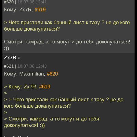
#620 |
18.07.08 12:41
Кому: Zx7R,
#619
> Чего пристали как банный лист к тазу ? не до кого
больше докалупаться?
Смотри, камрад, а то могут и до тебя доколупаться!
:))
Zx7R
»
#621 |
18.07.08 12:43
Кому: Maximilian,
#620
> Кому: Zx7R,
#619
>
> > Чего пристали как банный лист к тазу ? не до
кого больше докалупаться?
>
> Смотри, камрад, а то могут и до тебя
доколупаться! :))