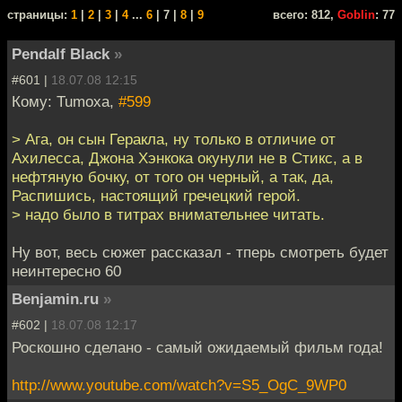
cтраницы:
1
|
2
|
3
|
4
...
6
| 7 |
8
|
9
всего: 812,
Goblin
: 77
Pendalf Black
»
#601 |
18.07.08 12:15
Кому: Tumoxa,
#599
> Ага, он сын Геракла, ну только в отличие от
Ахилесса, Джона Хэнкока окунули не в Стикс, а в
нефтяную бочку, от того он черный, а так, да,
Распишись, настоящий гречецкий герой.
> надо было в титрах внимательнее читать.
Ну вот, весь сюжет рассказал - тперь смотреть будет
неинтересно 60
Benjamin.ru
»
#602 |
18.07.08 12:17
Роскошно сделано - самый ожидаемый фильм года!
http://www.youtube.com/watch?v=S5_OgC_9WP0