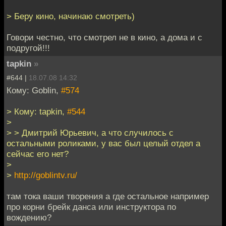
> Беру кино, начинаю смотреть)
Говори честно, что смотрел не в кино, а дома и с
подругой!!!
tapkin
»
#644 |
18.07.08 14:32
Кому: Goblin,
#574
> Кому: tapkin,
#544
>
> > Дмитрий Юрьевич, а что случилось с
остальными роликами, у вас был целый отдел а
сейчас его нет?
>
>
http://goblintv.ru/
там тока ваши творения а где остальное например
про корни брейк данса или инструктора по
вождению?