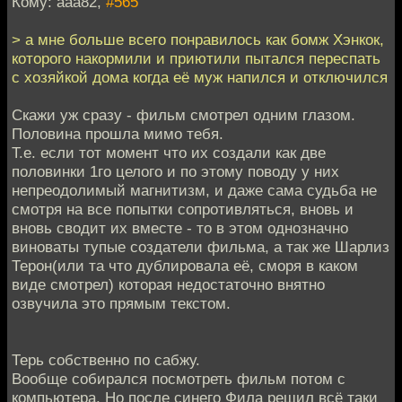
Кому: aaa82,
#565
> а мне больше всего понравилось как бомж Хэнкок,
которого накормили и приютили пытался переспать
с хозяйкой дома когда её муж напился и отключился
Скажи уж сразу - фильм смотрел одним глазом.
Половина прошла мимо тебя.
Т.е. если тот момент что их создали как две
половинки 1го целого и по этому поводу у них
непреодолимый магнитизм, и даже сама судьба не
смотря на все попытки сопротивляться, вновь и
вновь сводит их вместе - то в этом однозначно
виноваты тупые создатели фильма, а так же Шарлиз
Терон(или та что дублировала её, сморя в каком
виде смотрел) которая недостаточно внятно
озвучила это прямым текстом.
Терь собственно по сабжу.
Вообще собирался посмотреть фильм потом с
компьютера. Но после синего Фила решил всё таки