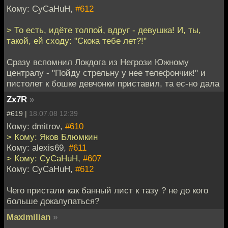
Кому: CyCaHuH,
#612
> То есть, идёте толпой, вдруг - девушка! И, ты,
такой, ей сходу: "Скока тебе лет?!"
Cразу вспомнил Локдога из Негрози Южному
централу - "Пойду стрельну у нее телефончик!" и
пистолет к бошке девчонки приставил, та ес-но дала
Zx7R
»
#619 |
18.07.08 12:39
Кому: dmitrov,
#610
> Кому: Яков Блюмкин
Кому: alexis69,
#611
> Кому: CyCaHuH,
#607
Кому: CyCaHuH,
#612
Чего пристали как банный лист к тазу ? не до кого
больше докалупаться?
Maximilian
»