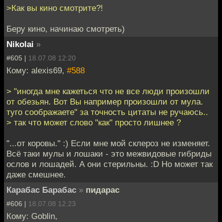
>Как вы кино смотрите?!
Беру кино, начинаю смотреть)
Nikolai
»
#605 |
18.07.08 12:20
Кому: alexis69,
#588
> "иногда мне кажеться что не все люди произошли
от обезьян. Вот Вы например произошли от мула.
туго соображаете" за точность цитаты не ручаюсь..
> так что может слово "как" просто лишнее ?
"...от коровы." :) Если мне мой склероз не изменяет.
Всё таки мулы и лошаки - это межвидовые гибриды
ослов и лошадей. А они стерильны. :D Но может так
даже смешнее.
Карабас Барабас
»
пидарас
#606 |
18.07.08 12:23
Кому: Goblin,