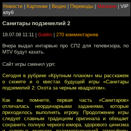
Новости
|
Картинки
|
Видео
|
Переводы
|
Магазин
|
VIP
клуб
Санитары подземелий 2
18.07.08 11:11
|
Goblin
|
270 комментариев
Вчера выдал интарвью про СП2 для телевизора, по
MTV будут казать.
Сайт игры сменил урл:
Сегодня в рубрике «Крупным планом» мы расскажем
о сюжете и о квестах будущей игры «Санитары
подземелий 2: Охота за черным квадратом».
Как вы помните, первая часть «Санитаров»
отличалась неординарными заданиями, которые
приходилось выполнять игроку. Продолжение игры
следует славным традициям оригинала и обещает
сохранить полную черного юмора, здорового цинизма
и суровых мужских взаимоотношений атмосферу.