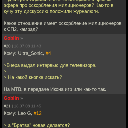
эфере про оскорбления милиционеров? Как-то в
кучу эту дискуссию положили журналюги.
Какое отношение имеет оскорбление милиционеров
к СП2, камрад?
Goblin
»
#20 |
18.07.08 11:43
Кому: Ultra_Sonic,
#4
>Вчера выдал интарвью для телевизора.
>
> На какой кнопке искать?
На МТВ, в передаче Икона игр или как-то так.
Goblin
»
#21 |
18.07.08 11:45
Кому: Leo G,
#12
> а "Братва" новая делается?