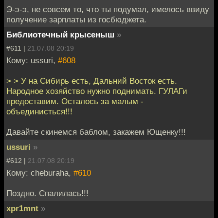
Э-э-э, не совсем то, что ты подумал, имелось ввиду
получение зарплаты из госбюджета.
Библиотечный крысеныш
»
#611 |
21.07.08 20:19
Кому: ussuri,
#608
> > У на Сибирь есть, Дальний Восток есть.
Народное хозяйство нужно поднимать. ГУЛАГи
предоставим. Осталось за малым -
объединисться!!!
Давайте скинемся баблом, закажем Ющенку!!!
ussuri
»
#612 |
21.07.08 20:19
Кому: cheburaha,
#610
Поздно. Спалилась!!!
xpr1mnt
»