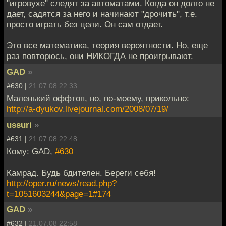
"игровухе" следят за автоматами. Когда он долго не
дает, садятся за него и начинают "дрочить", т.е.
просто играть без цели. Он сам отдает.
Это все математика, теория вероятности. Но, еще
раз повторюсь, они НИКОГДА не проигрывают.
GAD
»
#630 |
21.07.08 22:33
Маленький оффтоп, но, по-моему, прикольно:
http://a-dyukov.livejournal.com/2008/07/19/
ussuri
»
#631 |
21.07.08 22:48
Кому: GAD,
#630
Камрад. Будь бдителен. Береги себя!
http://oper.ru/news/read.php?
t=1051603244&page=1#174
GAD
»
#632 |
21.07.08 22:58