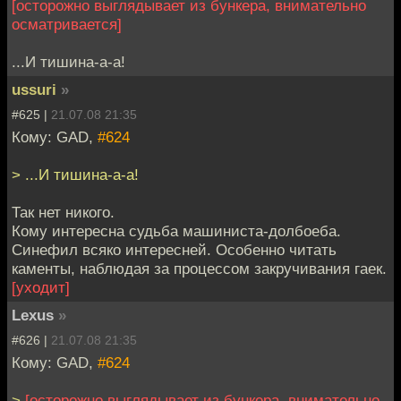
[осторожно выглядывает из бункера, внимательно
осматривается]
...И тишина-а-а!
ussuri
»
#625 |
21.07.08 21:35
Кому: GAD,
#624
> ...И тишина-а-а!
Так нет никого.
Кому интересна судьба машиниста-долбоеба.
Синефил всяко интересней. Особенно читать
каменты, наблюдая за процессом закручивания гаек.
[уходит]
Lexus
»
#626 |
21.07.08 21:35
Кому: GAD,
#624
>
[осторожно выглядывает из бункера, внимательно