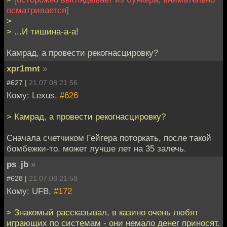
осматривается]
>
> ...И тишина-а-а!
Камрад, а провести рекогнасцировку?
xpr1mnt
»
#627 |
21.07.08 21:56
Кому: Lexus,
#626
> Камрад, а провести рекогнасцировку?
Сначала счетчиком Гейгера поторкать, после такой
бомбежки-то, может лучше лет на 35 залечь.
ps_jb
»
#628 |
21.07.08 21:58
Кому: UFB,
#172
> Знакомый рассказывал, в казино очень любят
играющих по системам - они немало денег приносят.