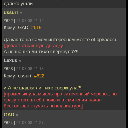
далеко ушли
ussuri
»
#622 |
21.07.08 21:12
Кому: GAD,
#619
Да как-то на самом интересном месте оборвалось.
[делает страшную догадку]
А не шашка ли тихо сверкнула?!!
Lexus
»
#623 |
21.07.08 21:15
Кому: ussuri,
#622
> А не шашка ли тихо сверкнула?!!
[промелькнула мысль про заточенный черенок, но
сразу отогнал её прочь и в смятении начал
бестолково стучать по клавиатуре]
GAD
»
#624 |
21.07.08 21:27