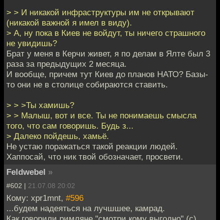
> > И никакой инфраструктуры им не открывают
(никакой важной я имел в виду).
> А, ну пока в Киев не войдут, ты ничего страшного
не увидишь?
Брат у меня в Керчи живет, я по делам в Ялте был 3
раза за предыдущих 2 месяца.
И вообще, причем тут Киев до планов НАТО? Базы-
то они не в столице собираются ставить.
> > >Ты хамишь?
> > Малыш, вот и все. Ты не понимаешь смысла
того, что сам говоришь. Будь з...
> Далеко пойдешь, хамьё.
Не устаю поражаться такой реакции людей.
Хаппосай, что ник твой обозначает, просвети.
Feldwebel
»
#602 |
21.07.08 20:02
Кому: xpr1mnt,
#596
...будем надеяться на лучшшее, камрад.
Как говорили римляне "смотри кому выгодно" (с).