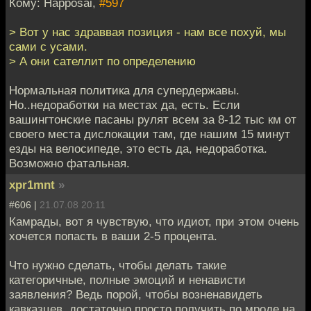
Кому: Happosai,
#597
> Вот у нас здраввая позиция - нам все похуй, мы
сами с усами.
> А они сателлит по определению
Нормальная политика для супердержавы.
Но..недоработки на местах да, есть. Если
вашингтонские пасаны рулят всем за 8-12 тыс км от
своего места дислокации там, где нашим 15 минут
езды на велосипеде, это есть да, недоработка.
Возможно фатальная.
xpr1mnt
»
#606 |
21.07.08 20:11
Камрады, вот я чувствую, что идиот, при этом очень
хочется попасть в ваши 2-5 процента.
Что нужно сделать, чтобы делать такие
категоричные, полные эмоций и ненависти
заявления? Ведь порой, чтобы возненавидеть
кавказцев, достаточно просто получить по мроде на