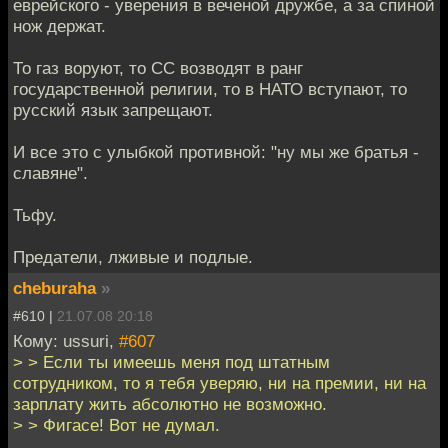
еврейского - уверения в веченой дружбе, а за спиной
нож держат.
То газ воруют, то СС возводят в ранг
государственной религии, то в НАТО вступают, то
русский язык запрещают.
И все это с улыбкой противной: "ну мы же братья -
славяне".
Тьфу.
Предатели, лживые и подлые.
cheburaha
»
#610 |
21.07.08 20:18
Кому: ussuri,
#607
> > Если ты имеешь меня под штатным
сотрудником, то я тебя уверяю, ни на премии, ни на
зарплату жить абсолютно не возможно.
> > Фигасе! Вот не думал.