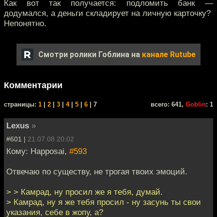
Как вот так получается: подломить банк —
додумался, а деньги складирует на личную карточку?
Непонятно.
Смотри ролики Гоблина на
канале Rutube
Комментарии
cтраницы:
1
|
2
|
3
|
4
|
5
|
6
| 7
всего: 641,
Goblin
: 1
Lexus
»
#601 |
21.07.08 20:02
Кому: Happosai,
#593
Отвечаю по существу, не трогая твоих эмоций.
> > Камрад, ну просил же я тебя, думай.
> Камрад, ну я же тебя просил - ну засунь ты свои
указания, себе в жопу, а?