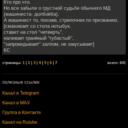
Кто про что.
Но все забыли о грустной судьбе обычного МД
(машиниста- долбоёба).
А машинист то, похоже, стрелочник по призванию.
[смахивает со стола нотыбук,
ставит на стол "четверть",
наливает гранёный "губастый",
"запрокидывает" залпом, не закусывает]
КС
cтраницы:
1
|
2
|
3
|
4
|
5
|
6
| 7
всего: 641
полезные ссылки
Канал в Telegram
Канал в MAX
Группа в Контакте
Канал на Rutube