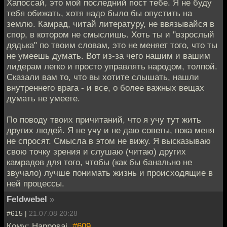
Хапоссай, это мой последний пост тебе. Я не буду
тебя обижать, хотя надо было бы опустить на
землю. Камрад, читай литературу, не ввязывайся в
спор, в котором не смыслишь. Хоть ты и "взрослый
дядька" по твоим словам, это не меняет того, что ты
не умеешь думать. Вот из-за чего нашим и вашим
лидерам легко и просто управлять народом, толпой.
Сказали вам то, что вы хотите слышать, нашли
внутреннего врага - и все, о более важных вещах
думать не умеете.
По поводу твоих причитаний, что я учу тут жить
других людей. Я не учу и не даю советы, пока меня
не спросят. Смысла в этом не вижу. Я высказываю
свою точку зрения и слушаю (читаю) других
камрадов для того, чтобы (как бы банально не
звучало) лучше понимать жизнь и происходящие в
ней процессы.
Feldwebel
»
#615 |
21.07.08 20:28
Кому: Happosai,
#609