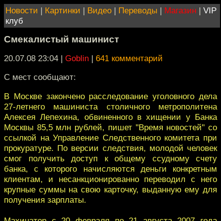
Новости
|
Картинки
|
Видео
|
Переводы
|
Магазин
|
VIP
клуб
Смекалистый машинист
20.07.08 23:04
|
Goblin
|
641 комментарий
С мест сообщают:
В Москве закончено расследование уголовного дела
27-летнего машиниста столичного метрополитена
Алексея Лепехина, обвиненного в хищении у Банка
Москвы 85,5 млн рублей, пишет "Время новостей" со
ссылкой на Управление Следственного комитета при
прокуратуре. По версии следствия, молодой человек
смог получить доступ к общему ссудному счету
банка, с которого начисляются деньги конкретным
клиентам, и несанкционированно переводил с него
крупные суммы на свою карточку, выданную ему для
получения зарплаты.
Махинатор с 20 февраля по 21 августа 2007 года