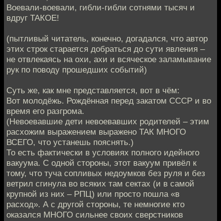
Воевали-воевали, гибли-гибли сотнями тысяч и
вдруг ТАКОЕ!
(пытливый читатель, конечно, догадался, что автор
этих строк старается добраться до сути явления –
не отвлекаясь на охи, ахи и всяческое заламывание
рук по поводу прошедших событий)
Суть же, как мне представляется, вот в чём:
Вот молодёжь. Рождённая перед закатом СССР и во
время его разгрома.
(Невоевавшие дети невоевавших родителей – этим
расхожим выражением выражено ТАК МНОГО
ВСЕГО, что устанешь пояснять.)
То есть фактически в условиях полного идейного
вакуума. С одной стороны, этот вакуум привёл к
тому, что туча сопливых недоумков без руля и без
ветрил сгинула во всяких там сектах (и в самой
крупной из них – РПЦ) или просто пошла «в
расход». А с другой стороны, те немногие кто
оказался МНОГО сильнее своих сверстников