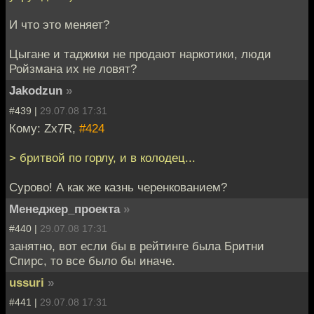
И что это меняет?
Цыгане и таджики не продают наркотики, люди
Ройзмана их не ловят?
Jakodzun
»
#439 |
29.07.08 17:31
Кому: Zx7R,
#424
> бритвой по горлу, и в колодeц...
Сурово! А как же казнь черенкованием?
Менеджер_проекта
»
#440 |
29.07.08 17:31
занятно, вот если бы в рейтинге была Бритни
Спирс, то все было бы иначе.
ussuri
»
#441 |
29.07.08 17:31