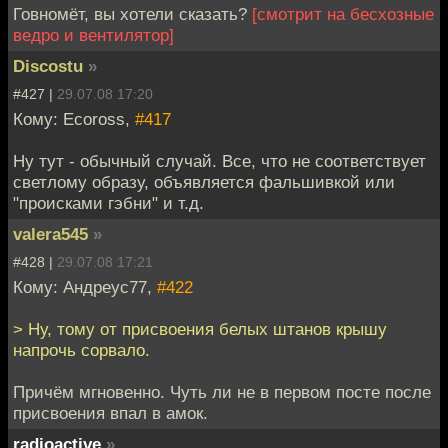
Говномёт, вы хотели сказать?
[смотрит на бесхозные
ведро и вентилятор]
Discostu
»
#427 |
29.07.08 17:20
Кому: Ecoross,
#417
Ну тут - обычный случай. Все, что не соответствует
светлому образу, объявляется фальшивкой или
"происками гэбни" и т.д.
valera545
»
#428 |
29.07.08 17:21
Кому: Андреус77,
#422
> Ну, тому от присвоения белых штанов крышу
напрочь сорвало.
Причём мгновенно. Чуть ли не в первом посте после
присвоения впал в амок.
radioactive
»