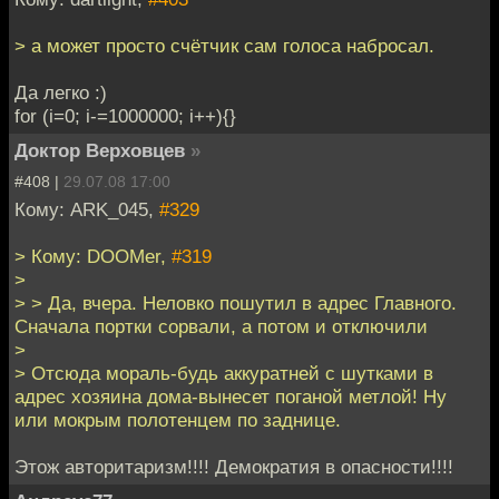
> а может просто счётчик сам голоса набросал.
Да легко :)
for (i=0; i-=1000000; i++){}
Доктор Верховцев
»
#408 |
29.07.08 17:00
Кому: ARK_045,
#329
> Кому: DOOMer,
#319
>
> > Да, вчера. Неловко пошутил в адрес Главного.
Сначала портки сорвали, а потом и отключили
>
> Отсюда мораль-будь аккуратней с шутками в
адрес хозяина дома-вынесет поганой метлой! Ну
или мокрым полотенцем по заднице.
Этож авторитаризм!!!! Демократия в опасности!!!!