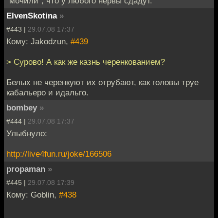
"мочили", что у любого нервы сдадут.
ElvenSkotina
»
#443 |
29.07.08 17:37
Кому: Jakodzun,
#439
> Сурово! А как же казнь черенкованием?
Белых не черенкуют их отрубают, как головы труе
кабальеро и идальго.
bombey
»
#444 |
29.07.08 17:37
Улыбнуло:
http://live4fun.ru/joke/166506
propaman
»
#445 |
29.07.08 17:39
Кому: Goblin,
#438