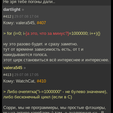
Не зря тебе погоны дали..
dartlight
»
#412 |
29.07.08 17:04
Кому: valera545,
#407
> for (i=0; i-
[а это, что за минус?]
=1000000; i++){}
ну это разово будет. и сразу заметно.
тут от времени зависимость есть, от t и
накидываются голоса.
этот цирк становиться всё интереснее и интереснее.
valera545
»
#413 |
29.07.08 17:05
Кому: WatchCat,
#410
> Либо очепятка("i-=1000000" - не булево значение),
либо бесконечный цикл (если в С)
Сорри, мы не программеры, мы простые флэшеры,
мы на активе карябаем :) там -= аналогично <= . В