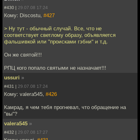
#430 |
29.07.08 17:24
Кому: Discostu,
#427
> Ну тут - обычный случай. Все, что не
соответствует светлому образу, объявляется
фальшивкой или "происками гэбни" и т.д.
Он же святой!!!
РПЦ кого попало святыми не назначает!!!
ussuri
»
#431 |
29.07.08 17:24
Кому: valera545,
#426
Камрад, я чем тебя прогневал, что обращение на
"вы"?
valera545
»
#432 |
29.07.08 17:27