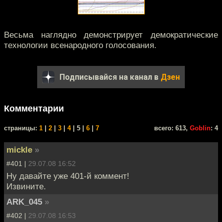
Весьма наглядно демонстрирует демократические
технологии всенародного голосования.
Подписывайся на канал в
Дзен
Комментарии
cтраницы:
1
|
2
|
3
|
4
| 5 |
6
|
7
всего: 613,
Goblin
: 4
mickle
»
#401 |
29.07.08 16:52
Ну давайте уже 401-й коммент!
Извините.
ARK_045
»
#402 |
29.07.08 16:53