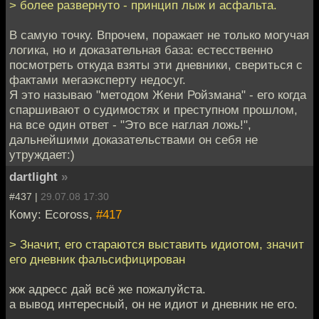
> более развернуто - принцип лыж и асфальта.
В самую точку. Впрочем, поражает не только могучая
логика, но и доказательная база: естесственно
посмотреть откуда взяты эти дневники, свериться с
фактами мегаэксперту недосуг.
Я это называю "методом Жени Ройзмана" - его когда
спаршивают о судимостях и преступном прошлом,
на все один ответ - "Это все наглая ложь!",
дальнейшими доказательствами он себя не
утруждает:)
dartlight
»
#437 |
29.07.08 17:30
Кому: Ecoross,
#417
> Значит, его стараются выставить идиотом, значит
его дневник фальсифицирован
жж адресс дай всё же пожалуйста.
а вывод интересный, он не идиот и дневник не его.