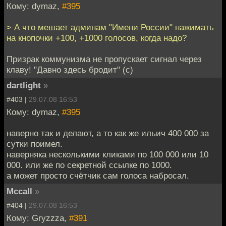
Кому: dymaz,
#395
> А что мешает админам "Имени России" нажимать
на кнопочки +100, +1000 голосов, когда надо?
Призрак коммунизма не пропускает сигнал через
клаву! "Давно здесь бродит" (с)
dartlight
»
#403 |
29.07.08 16:53
Кому: dymaz,
#395
наверно так и делают, а то как же ильич 400 000 за
сутки поимел.
наверняка несколькими кликами по 100 000 или 10
000. или же по секретной ссылке по 1000.
а может просто счётчик сам голоса набросал.
Mccall
»
#404 |
29.07.08 16:53
Кому: Gryzzza,
#391