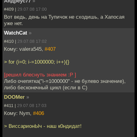
Андреус77
»
#409 |
29.07.08 17:00
Вот ведь, день на Тупичок не сходишь, а Хапосая
уже нет.
WatchCat
»
#410 |
29.07.08 17:02
Кому: valera545,
#407
> for (i=0; i-=1000000; i++){}
[решил блеснуть знанием :P ]
Либо очепятка("i-=1000000" - не булево значение),
либо бесконечный цикл (если в С)
DOOMer
»
#411 |
29.07.08 17:03
Кому: Nym,
#406
> ВиссарионЫч - наш к0ндидат!