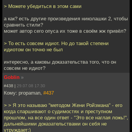
> Можете убедиться в этом сами
а как? есть другие произведения николашки 2, чтобы
сравнить стили?
может автор сего опуса их тоже в своём жж привёл?
> То есть совсем идиот. Но до такой степени
идиотом он точно не был
интересно, а каковы доказательства того, что он
совсем не идиот?
Goblin
»
#438 |
29.07.08 17:30
Кому: propaman,
#437
> > Я это называю "методом Жени Ройзмана" - его
когда спаршивают о судимостях и преступном
прошлом, на все один ответ - "Это все наглая ложь!",
дальнейшими доказательствами он себя не
утруждает:)