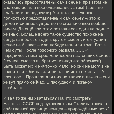
оказались предоставлены сами себе и при этом не
«потерялись», а воспользовались этим! (ведь не
слабаки и не недоумки) А что такое человек
полностью предоставленный сам себе? А это ж
дикое и хищное существо не ограниченное вообще
ничем. Да ещё при этом оставшееся один на один с
жизнью. Больше всего такое существо похоже на
солдата в бою: он один, кругом смерть и ситуация
яснее не бывает – или победитель или труп. Вот в
чём суть! После позорного развала СССР
народилось некоторое колическво настоящих бойцов
(точнее, смогло выбраться из-под его обломков).
Быть может их и ничтожно мало, но они не могли не
появиться. Они начали жить с «чистого листа». А
прошлое... Прошлое для них не так уж и важно – они
живут прямо сейчас. В паскудном и поганом
«сейчас».
И за что же им хвататься? На что смотреть?
На то как СССР под руководством Сталина топил в
собственной кровище немцев – прирождённых вояк?!