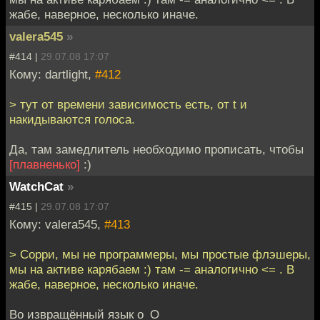
жабе, наверное, несколько иначе.
valera545
»
#414 |
29.07.08 17:07
Кому: dartlight,
#412
> тут от времени зависимость есть, от t и
накидываются голоса.
Да, там замедлитель необходимо прописать, чтобы
[плавненько]
:)
WatchCat
»
#415 |
29.07.08 17:07
Кому: valera545,
#413
> Сорри, мы не программеры, мы простые флэшеры,
мы на активе карябаем :) там -= аналогично <= . В
жабе, наверное, несколько иначе.
Во извращённый язык o_O