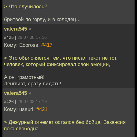
> Что случилось?
бритвой по горлу, и в колодeц...
valera545
»
#425 |
29.07.08 17:16
Кому: Ecoross,
#417
> Это объясняется тем, что писал текст не тот,
человек, который фиксировал свои эмоции,
А он, грамотный!
Ленгвизт, сразу видать!
valera545
»
#426 |
29.07.08 17:19
Кому: ussuri,
#421
> Дежурный огнемет остался без бойца. Вакансия
пока свободна.