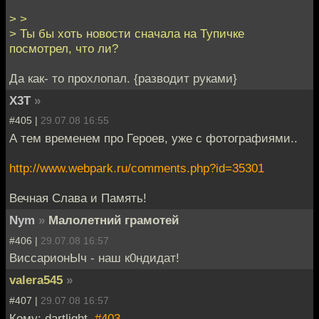
> >
> Ты бы хоть новости сначала на Тупичке
посмотрел, что ли?
Да как- то прохлопал. {разводит руками}
X3T
»
#405 |
29.07.08 16:55
А тем временем про Героев, уже с фотографиями..
http://www.webpark.ru/comments.php?id=35301
Вечная Слава и Память!
Nym
»
Малолетний грамотей
#406 |
29.07.08 16:57
ВиссарионЫч - наш к0ндидат!
valera545
»
#407 |
29.07.08 16:57
Кому: dartlight,
#403