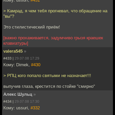
Кому: ussuri,
#431
> Камрад, я чем тебя прогневал, что обращение на
"вы"?
Это стилистический приём!
[важно прохаживается, задумчиво грызя краешек
клавиатуры]
valera545
»
#433 |
29.07.08 17:29
Кому: Dimek,
#430
> РПЦ кого попало святыми не назначает!!!
выпучив глаза, крестится по стойке "смирно"
Алекс Шульц
»
#434 |
29.07.08 17:30
Кому: ussuri,
#332