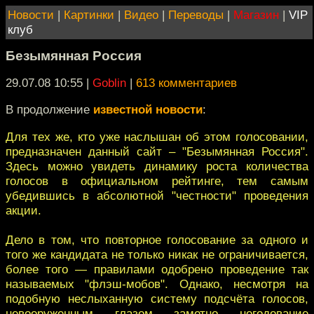
Новости
|
Картинки
|
Видео
|
Переводы
|
Магазин
|
VIP
клуб
Безымянная Россия
29.07.08 10:55
|
Goblin
|
613 комментариев
В продолжение
известной новости
:
Для тех же, кто уже наслышан об этом голосовании,
предназначен данный сайт – "Безымянная Россия".
Здесь можно увидеть динамику роста количества
голосов в официальном рейтинге, тем самым
убедившись в абсолютной "честности" проведения
акции.
Дело в том, что повторное голосование за одного и
того же кандидата не только никак не ограничивается,
более того — правилами одобрено проведение так
называемых "флэш-мобов". Однако, несмотря на
подобную неслыханную систему подсчёта голосов,
невооруженным глазом заметно негодование