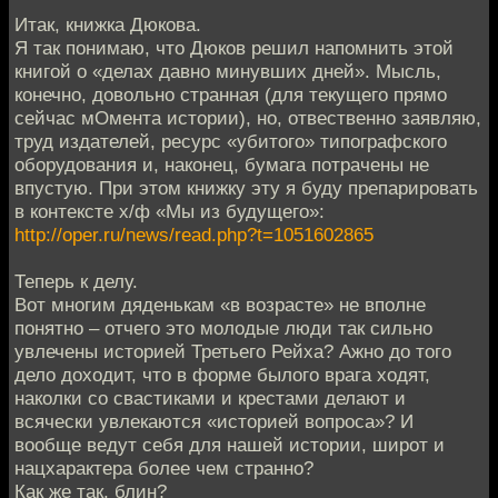
Итак, книжка Дюкова.
Я так понимаю, что Дюков решил напомнить этой
книгой о «делах давно минувших дней». Мысль,
конечно, довольно странная (для текущего прямо
сейчас мОмента истории), но, отвественно заявляю,
труд издателей, ресурс «убитого» типографского
оборудования и, наконец, бумага потрачены не
впустую. При этом книжку эту я буду препарировать
в контексте х/ф «Мы из будущего»:
http://oper.ru/news/read.php?t=1051602865
Теперь к делу.
Вот многим дяденькам «в возрасте» не вполне
понятно – отчего это молодые люди так сильно
увлечены историей Третьего Рейха? Ажно до того
дело доходит, что в форме былого врага ходят,
наколки со свастиками и крестами делают и
всячески увлекаются «историей вопроса»? И
вообще ведут себя для нашей истории, широт и
нацхарактера более чем странно?
Как же так, блин?