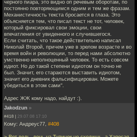
черного пиара, это видно оп речевым оборотам, по
постоянно повторяющимся одним и тем же фразам.
Механистичность текста бросается в глаза. Это
объясняется тем, что писал текст не тот, человек,
который фиксировал свои эмоции, свои
впечатления от увиденного и случившегося.
Если считать, что такое действительно написал
Николай Второй, причем уже в зрелом возрасте и во
время войн и революции, то перед нами абсолютно
умственно неполноценный человек. То есть совсем
идиот. Но до такой степени идиотом он точно не
был. Значит, его стараются выставить идиотом,
значит его дневник фальсифицирован. Можете
убедиться в этом сами".
Адрес ЖЖ кому надо, найдут :).
Jakodzun
»
#418 |
29.07.08 17:10
Кому: Андреус77,
#408
> Вот ведь, день на Тупичок не сходишь, а Хапосая