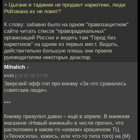
> Цыгане и таджики не продают наркотики, люди
Ройзмана их не ловят?
К слову: забавно было на одном "правозащитном"
сайте читать список "праворадикальных"
организаций России и видеть там "Город без
наркотиков" на одном из первых мест. Видать,
действительно большую плешь они проели
руководителям некоторых диаспор.
Mihalich
»
#446 |
29.07.08 17:39
Зверский офф-топ про книжку «За что сражались
советские люди».
***
Книжку прикупил давно – ещё в апреле. В книжном
магазине «Новый книжный» в числе прочих, что
расположен в каком-то «новом» крошечном ТЦ
(«Техносила», кажись, или что-то типа того) на (М)