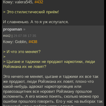
Кому: valera545,
#432
> Это стилистический приём!
И славненько. А то я уж испугался.
propaman
»
#442 |
29.07.08 17:35
Кому: Goblin,
#438
> И что это меняет?
>
> Цыгане и таджики не продают наркотики, люди
Ройзмана их не ловят?
Это ничего не меняет, цыгане и таджики их все так
же продают, люди Ройзмана их ловят, плохо что
какой-нибудь адвокат наркоторговцев или
правозащитник все норовит Ройзману прошлое
вспомнить. А его можно понять, сколько можно про
ошибки прошлого говорить. Его у нас на выборах так