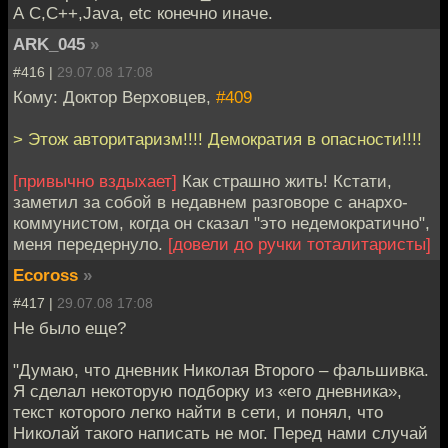
А C,C++,Java, etc конечно иначе.
ARK_045
»
#416 |
29.07.08 17:08
Кому: Доктор Верховцев,
#409
> Этож авторитаризм!!!! Демократия в опасности!!!!
[привычно вздыхает]
Как страшно жить! Кстати,
заметил за собой в недавнем разговоре с анархо-
коммунистом, когда он сказал "это недемократично",
меня передернуло.
[довели до ручки тоталитаристы]
Ecoross
»
#417 |
29.07.08 17:08
Не было еще?
"Думаю, что дневник Николая Второго – фальшивка.
Я сделал некоторую подборку из «его дневника»,
текст которого легко найти в сети, и понял, что
Николай такого написать не мог. Перед нами случай