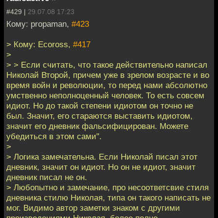
#429 |
29.07.08 17:23
Кому: propaman,
#423
> Кому: Ecoross,
#417
>
> > Если считать, что такое действительно написал
Николай Второй, причем уже в зрелом возрасте и во
время войн и революции, то перед нами абсолютно
умственно неполноценный человек. То есть совсем
идиот. Но до такой степени идиотом он точно не
был. Значит, его стараются выставить идиотом,
значит его дневник фальсифицирован. Можете
убедиться в этом сами".
>
> Логика замечательна. Если Николай писал этот
дневник, значит он идиот. Но он не идиот, значит
дневник писал не он.
> Любопытно и замечание, про несоответсвие стиля
дневника стилю Николая, типа он такого написать не
мог. Видимо автор заметки знаком с другими
произведениями Николая, более полно