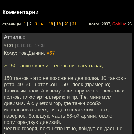
Комментарии
cтраницы:
1
| 2 |
3
|
4
...
18
|
19
|
20
|
21
всего: 2037,
Goblin
: 26
Аттила
»
#101 |
08.08.08 19:35
Кому: тов.Дынин,
#67
> 150 танков ввели. Теперь ни шагу назад.
150 танков - это не похоже на два полка. 10 танков -
рота, 40-50 - батальон, 150 - полк (примерно).
Танковый полк. А к нему еще пару мотострелковых
полков, плюс артиллерию и пр. Т.е. минимум
дивизия. А с учетом гор, где танки особо
использовать негде и где они уязвимы - так,
наверное, большую часть 58-ой армии, около
полутора-двух дивизий.
Честно говоря, пока непонятно, пойдут ли дальше.