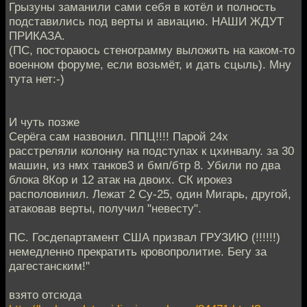
Грызуны заманили сами себя в котёл и полность
подставились под верты и авиацию. НАШИ ЖДУТ
ПРИКАЗА.
(ПС, постораюсь стенограмму выложить на каком-то
военном форуме, если возьмёт, и дать сцыль). Мну
тута нет:-)
И чуть позже
Серёга сам назвонил. ППЦ!!!! Парой 24х
расстреляли колонну на подступах к цхинвалу. за 30
машин, из нмх танков3 и бмп/бтр 8. Убили по два
блока 8Кор и 12 атак на двоих. СК ирокез
располовинил. Лежат 2 Су-25, один Мигарь, другой,
атаковав верты, получил "невесту".
ПС. Госдепартамент США призвал ГРУЗИЮ (!!!!!!)
немедленно прекратить кровопролитие. Бегу за
дагестанским!"
взято отсюда