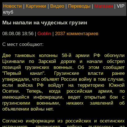
Новости
|
Картинки
|
Видео
|
Переводы
|
Магазин
|
VIP
клуб
Мы напали на чудесных грузин
08.08.08 18:56
|
Goblin
|
2037 комментариев
С мест сообщают:
Две танковых колонны 58-й армии РФ обогнули
Цхинвали по Зарской дороге и начали обстрел
позиций грузинских военных. Об этом сообщает
"Первый канал". Грузинские власти ранее
утверждали, что объявят России войну в том случае,
если войска РФ войдут на территорию Южной
Осетии. Теперь, когда российская армия, по
имеющейся инфомрации, ведет открытые бои с
грузинскими военными, никаких заявлений об
объявлении войны нет.
Согласно информации из российских и осетинских
источников, грузинские войска вытеснены из