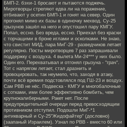
БМП-2. бэхи-1 бросают и пытаются поджечь.
Миротворцы стреляют едва ли на поражение,
отбивают у осетин БМП-1 и гонят на север. Один
прогонял мимо их базы в одиночку мехвод. Су-25
грызунов зашёл на него и опустошил пару КМГУ.
Попал, ессно. Без вреда, ессно. Приехал без краски
с торчащими в броне иглами и осколками. Не знаю,
что свистит МИД, пара МиГ-29 - разведчиков летает
регулярно. Посты миротворцев 7 раз запрашивали
поддержку с воздуха. 4 вылета Ми-24*** у них было.
Один его. Перехватывал и отгонял грызуна - "грач".
Тот с напрягом летает, стал дразнить и
провоцировать, так неумело, что, заходя в атаку,
почти всё времия подстовлялся под ГШ-23 и воздух.
Сам РВВ не нёс. Подвеска - КМГУ и многобалочные
с сотками, ими более эффективно бомбить, чем
крупнокалиберными. Ракет нет. После
предупредительной очереди перед превосходящим
противником отступил. Подошли МиГ-*1
антикварный и Су-25"Жидофайтер" (дословно)
(заапаный Израилем). Узнал по РВВ - вместо 60 или