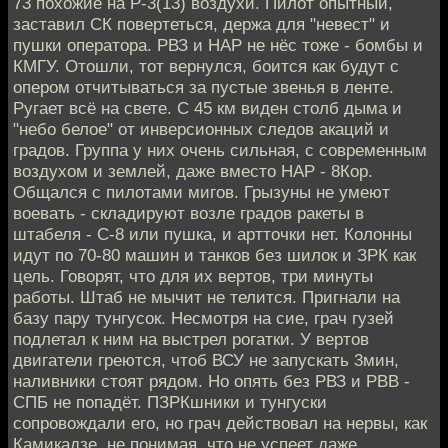
73 похожие на Р-3(13) воздухи. Пилот опытный,
заставил СК повертеться, держа для "невест" и
пушки оператора. РВЗ и НАР не нёс тоже - бомбы и
КМГУ. Отошли, тот вернулся, боится как будут с
опером отчитываться за пустые звенья в ленте.
Ругает всё на свете. С 45 км виден столб дыма и
"небо белое" от инверсионных следов акаций и
градов. Группа у них очень сильная, с современным
воздухом и землей, даже вместо НАР - 8Кор.
Общался с пилотами мигов. Грызуны не умеют
воевать - складируют возле градов ракеты в
штабеля - С-8 или пушка, и артточки нет. Колонны
идут по 70-80 машин и танков без шилок и ЗРК как
цель. Говорят, что для их вертов, три минуты
работы. Штаб не мычит не телится. Пригнали на
базу пару тунгусок. Несмотря на сие, грач гузей
подлетал к ним на выстрел рогатки. У вертов
двигатели греются, чтоб ВСУ не запускать 3мин,
наливники стоят рядом. Но опять без РВЗ и РВВ -
СПБ не попадёт. ПЗРКшники и тунгуски
сопровождали его, но грач действовал на нервы, как
Камикадзе, не понимая, что не успеет даже