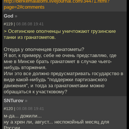
http://berkemalatomi.livejournal.com/34471.html?
page=2#comments
God
»
#119 |
08.08.08 19:41
> Осетинские ополченцы уничтожают грузинские
танки из гранатометов.
Откуда у ополченцев гранатометы?
Я вот, к примеру, себе не очень представляю, где
мне в Минске брать гранатомет в случае чьего-
нибудь вторжения.
Или это все должно предусматривать государство в
виде какой-нибудь "поддержки партизанского
движения", и тогда за гранатометами можно
обращаться к участковому?
SNTurov
»
#120 |
08.08.08 19:41
м-да... дожили...
ну а хрен ли, август... неспокойный месяц для
России