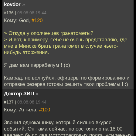
kovdor
»
#136 |
08.08.08 19:44
Кому: God,
#120
> Откуда у ополченцев гранатометы?
> Я вот, к примеру, себе не очень представляю, где
мне в Минске брать гранатомет в случае чьего-
нибудь вторжения.
Я дам вам паррабелум ! (с)
Камрад, не волнуйся, офицеры по формированию и
отправке резерва готовы решить твои проблемы ! :)
Доктор ЗИП
»
#137 |
08.08.08 19:44
Кому: Аттила,
#100
Звонил однокашнику, который сильно вкурсе
событий. Он тама сейчас. по состоянию на 18.00
введено было два мотострелковых полка, усиленных