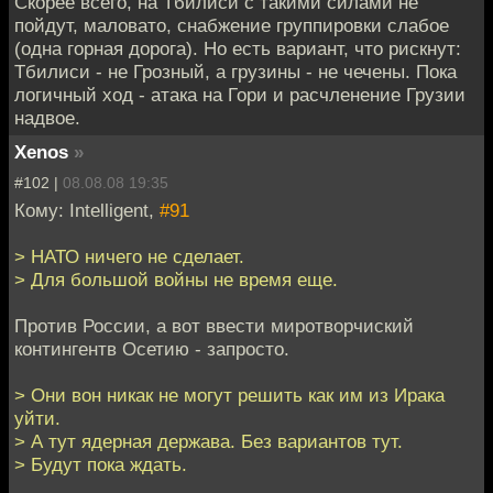
Скорее всего, на Тбилиси с такими силами не
пойдут, маловато, снабжение группировки слабое
(одна горная дорога). Но есть вариант, что рискнут:
Тбилиси - не Грозный, а грузины - не чечены. Пока
логичный ход - атака на Гори и расчленение Грузии
надвое.
Xenos
»
#102 |
08.08.08 19:35
Кому: Intelligent,
#91
> НАТО ничего не сделает.
> Для большой войны не время еще.
Против России, а вот ввести миротворчиский
контингентв Осетию - запросто.
> Они вон никак не могут решить как им из Ирака
уйти.
> А тут ядерная держава. Без вариантов тут.
> Будут пока ждать.