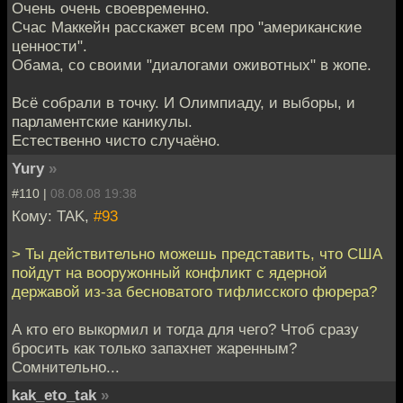
Очень очень своевременно.
Счас Маккейн расскажет всем про "американские
ценности".
Обама, со своими "диалогами оживотных" в жопе.
Всё собрали в точку. И Олимпиаду, и выборы, и
парламентские каникулы.
Естественно чисто случаёно.
Yury
»
#110 |
08.08.08 19:38
Кому: TAK,
#93
> Ты действительно можешь представить, что США
пойдут на вооружонный конфликт с ядерной
державой из-за бесноватого тифлисского фюрера?
А кто его выкормил и тогда для чего? Чтоб сразу
бросить как только запахнет жаренным?
Сомнительно...
kak_eto_tak
»