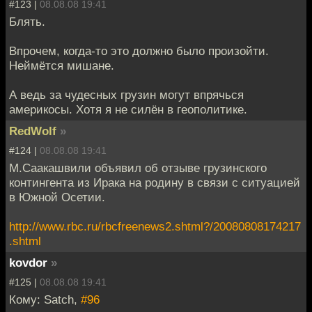
#123 |
08.08.08 19:41
Блять.
Впрочем, когда-то это должно было произойти.
Неймётся мишане.
А ведь за чудесных грузин могут впрячься
америкосы. Хотя я не силён в геополитике.
RedWolf
»
#124 |
08.08.08 19:41
М.Саакашвили объявил об отзыве грузинского
контингента из Ирака на родину в связи с ситуацией
в Южной Осетии.
http://www.rbc.ru/rbcfreenews2.shtml?/20080808174217
.shtml
kovdor
»
#125 |
08.08.08 19:41
Кому: Satch,
#96