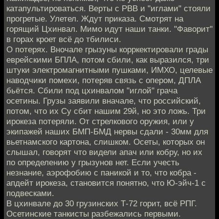
катапультироваться. Верты с РВВ и "иглами" стояли
прогретые. Улетел. Ждут приказа. Смотрят на
горящий Цхинвал. Мимо идут наши танки. "Фаворит"
в горах кроет всё до тбилиси.
О потерях. Вночале грызуны корркектировали грады
еврейскими БПЛА, потом сбили, как выразился, три
штуки электромагнитными пушками, ИМХО, целевые
наводчики помехи, потеряв связь с опером, ДПЛА
бьётся. Сбили под цхинвалом "иглой" грача
осетины. Грузы заявили вначале, что российский,
потом, что их Су сбит нашим 29й, но это ложь. Три
ирокеза потеряли. От стрелкового оружия, или у
экипажей наших БМП-БМД нервы сдали - 30мм для
вьетнамского картона, слишком. Осеты, которых он
слышал, говорят что видели апач или кобру, но их
по определению у грызунов нет. Если учесть
незнание, аэрофобию с паникой и то, что кобра -
апдейт ирокеза, становится понятно, что Ю-эйч-1 с
подвесками.
В цхинвале до 30 грузинских Т-72 горит, всё РПГ.
Осетинские танкисты разбежались первыми.