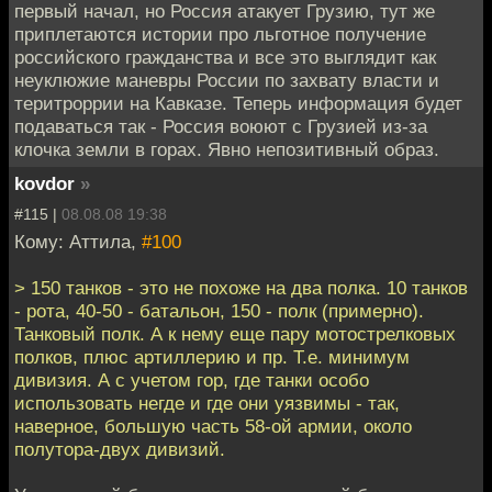
первый начал, но Россия атакует Грузию, тут же
приплетаются истории про льготное получение
российского гражданства и все это выглядит как
неуклюжие маневры России по захвату власти и
теритроррии на Кавказе. Теперь информация будет
подаваться так - Россия воюют с Грузией из-за
клочка земли в горах. Явно непозитивный образ.
kovdor
»
#115 |
08.08.08 19:38
Кому: Аттила,
#100
> 150 танков - это не похоже на два полка. 10 танков
- рота, 40-50 - батальон, 150 - полк (примерно).
Танковый полк. А к нему еще пару мотострелковых
полков, плюс артиллерию и пр. Т.е. минимум
дивизия. А с учетом гор, где танки особо
использовать негде и где они уязвимы - так,
наверное, большую часть 58-ой армии, около
полутора-двух дивизий.