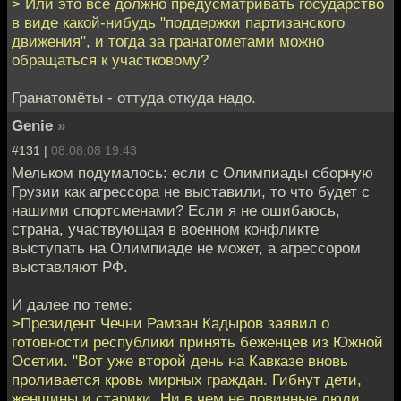
> Или это все должно предусматривать государство
в виде какой-нибудь "поддержки партизанского
движения", и тогда за гранатометами можно
обращаться к участковому?
Гранатомёты - оттуда откуда надо.
Genie
»
#131 |
08.08.08 19:43
Мельком подумалось: если с Олимпиады сборную
Грузии как агрессора не выставили, то что будет с
нашими спортсменами? Если я не ошибаюсь,
страна, участвующая в военном конфликте
выступать на Олимпиаде не может, а агрессором
выставляют РФ.
И далее по теме:
>Президент Чечни Рамзан Кадыров заявил о
готовности республики принять беженцев из Южной
Осетии. "Вот уже второй день на Кавказе вновь
проливается кровь мирных граждан. Гибнут дети,
женщины и старики. Ни в чем не повинные люди