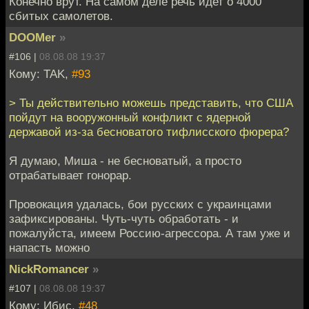
Конечно врут. На самом деле речь идет о 4000
сбитых самолетов.
DOOMer
»
#106 |
08.08.08 19:37
Кому: TAK,
#93
> Ты действительно можешь представить, что США
пойдут на вооружонный конфликт с ядерной
державой из-за бесноватого тифлисского фюрера?
Я думаю, Миша - не бесноватый, а просто
отрабатывает гонорар.
Провокация удалась, бои русских с украинцами
зафиксированы. Чуть-чуть обработать - и
пожалуйста, имеем Россию-агрессора. А там уже и
напасть можно
NickRomancer
»
#107 |
08.08.08 19:37
Кому: Ибис,
#48