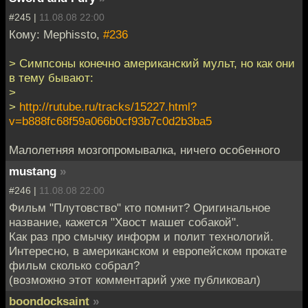
#245 |
11.08.08 22:00
Кому: Mephissto,
#236
> Симпсоны конечно американский мульт, но как они
в тему бывают:
>
>
http://rutube.ru/tracks/15227.html?
v=b888fc68f59a066b0cf93b7c0d2b3ba5
Малолетняя мозгопромывалка, ничего особенного
mustang
»
#246 |
11.08.08 22:00
Фильм "Плутовство" кто помнит? Оригинальное
название, кажется "Хвост машет собакой".
Как раз про смычку информ и полит технологий.
Интересно, в американском и европейском прокате
фильм сколько собрал?
(возможно этот комментарий уже публиковал)
boondocksaint
»