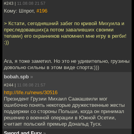
#243 |
11.08.08 21:57
Кому: Шпрот,
#196
> Кстати, сегодняшний забег по кривой Михуила и
преследовавших(а потом заваливших своими
телами) его охранников напомнил мне игру в регби!
:))
Ага, я тоже заметил. Но это не удивительно, грузины
довольно сильны в этом виде спорта:)))
bobah.spb
»
#244 |
11.08.08 21:57
http://life.ru/news/30516
Президент Грузии Михаил Саакашвили мог
ошибочно понять некоторые дружественные жесты
поддержки со стороны Польши, когда он принимал
решение о военной операции в Южной Осетии,
считает польский премьер Дональд Туск.
Sword and Fury
»