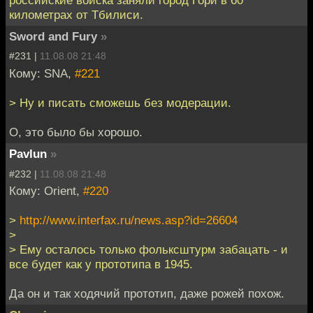
российские войска заняли город Гори в 60
километрах от Тбилиси.
Sword and Fury
»
#231 |
11.08.08 21:48
Кому: SNA,
#221
> Ну и писать сможешь без модерации.
О, это было бы хорошо.
Pavlun
»
#232 |
11.08.08 21:48
Кому: Orient,
#220
>
http://www.interfax.ru/news.asp?id=26604
>
> Ему осталось только фольксштурм забацать - и
все будет как у прототипа в 1945.
Да он и так ходячий прототип, даже рожей похож.