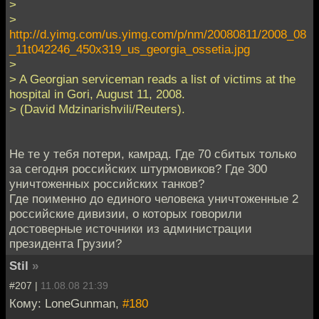
>
>
http://d.yimg.com/us.yimg.com/p/nm/20080811/2008_08
_11t042246_450x319_us_georgia_ossetia.jpg
>
> A Georgian serviceman reads a list of victims at the
hospital in Gori, August 11, 2008.
> (David Mdzinarishvili/Reuters).
Не те у тебя потери, камрад. Где 70 сбитых только
за сегодня российских штурмовиков? Где 300
уничтоженных российских танков?
Где поименно до единого человека уничтоженные 2
российские дивизии, о которых говорили
достоверные источники из администрации
президента Грузии?
Stil
»
#207 |
11.08.08 21:39
Кому: LoneGunman,
#180