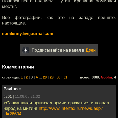
Поперёк всего надпись: "Путин. Кровавая бомбовая
месть".
Все фотографии, как это на западе принято,
настоящие.
sumlenny.livejournal.com
Подписывайся на канал в
Дзен
Комментарии
cтраницы:
1
|
2
| 3 |
4
...
28
|
29
|
30
|
31
всего: 3088,
Goblin
: 4
Pavlun
»
#201 |
11.08.08 21:32
>Саакашвили приказал армии сражаться и позвал
народ на митинг
http://www.interfax.ru/news.asp?
id=26604