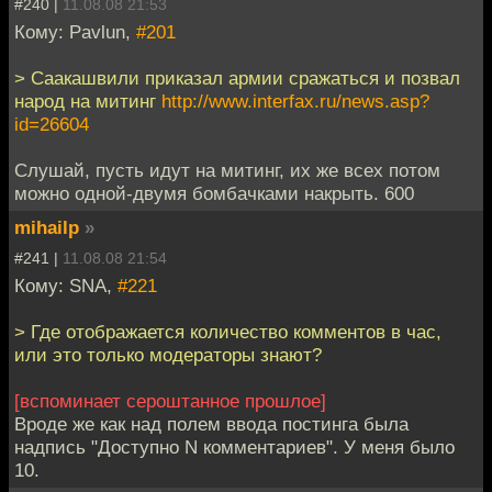
#240 |
11.08.08 21:53
Кому: Pavlun,
#201
> Саакашвили приказал армии сражаться и позвал
народ на митинг
http://www.interfax.ru/news.asp?
id=26604
Слушай, пусть идут на митинг, их же всех потом
можно одной-двумя бомбачками накрыть. 600
mihailp
»
#241 |
11.08.08 21:54
Кому: SNA,
#221
> Где отображается количество комментов в час,
или это только модераторы знают?
[вспоминает сероштанное прошлое]
Вроде же как над полем ввода постинга была
надпись "Доступно N комментариев". У меня было
10.