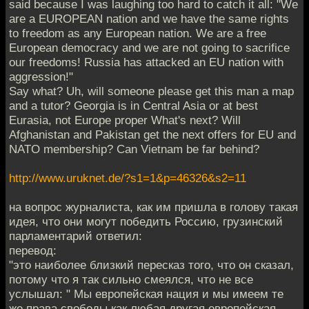
said because I was laughing too hard to catch it all: "We
are a EUROPEAN nation and we have the same rights
to freedom as any European nation. We are a free
European democracy and we are not going to sacrifice
our freedoms! Russia has attacked an EU nation with
aggression!"
Say what? Uh, will someone please get this man a map
and a tutor? Georgia is in Central Asia or at best
Eurasia, not Europe proper What's next? Will
Afghanistan and Pakistan get the next offers for EU and
NATO membership? Can Vietnam be far behind?
http://www.uruknet.de/?s1=1&p=46326&s2=11
на вопрос журналиста, как им пришла в голову такая
идея, что они могут победить Россию, грузинский
парламентарий ответил:
перевод:
"это наиболее близкий пересказ того, что он сказал,
потому что я так сильно смеялся, что не все
услышал: " Мы европейская нация и мы имеем те
же права свободы как любая другая европейская