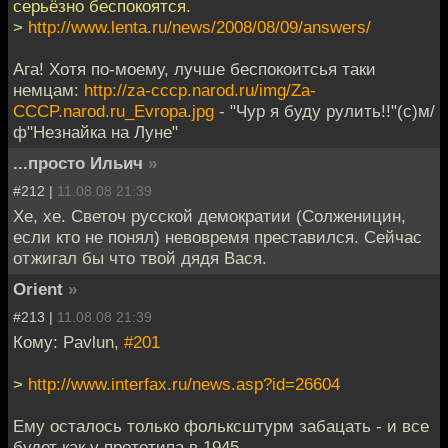
серьёзно беспокоятся.
>
http://www.lenta.ru/news/2008/08/09/answers/
Ага! Хотя по-моему, лучше беспокоитсья таки
немцам:
http://za-cccp.narod.ru/img/Za-
CCCP.narod.ru_Evropa.jpg
- "Чур я буду рулить!!"(с)м/
ф"Незнайка на Луне"
...просто Ильич
»
#212 |
11.08.08 21:39
Хе, хе. Светоч русской демократии (Солженицин,
если кто не понял) невовремя преставился. Сейчас
отжигал бы что твой дядя Вася.
Orient
»
#213 |
11.08.08 21:39
Кому: Pavlun,
#201
>
http://www.interfax.ru/news.asp?id=26604
Ему осталось только фольксштурм забацать - и все
будет как у прототипа в 1945.