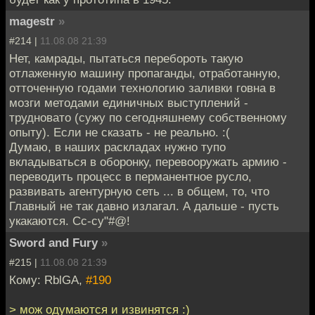
magestr
»
#214 |
11.08.08 21:39
Нет, камрады, пытаться перебороть такую
отлаженную машину пропаганды, отработанную,
отточенную годами технологию заливки говна в
мозги методами единичных выступлений -
трудновато (сужу по сегодняшнему собственному
опыту). Если не сказать - не реально. :(
Думаю, в наших раскладах нужно тупо
вкладываться в оборонку, перевооружать армию -
переводить процесс в перманентное русло,
развивать агентурную сеть ... в общем, то, что
Главный не так давно излагал. А дальше - пусть
укакаются. Сс-су"#@!
Sword and Fury
»
#215 |
11.08.08 21:39
Кому: RblGA,
#190
> мож одумаются и извинятся :)