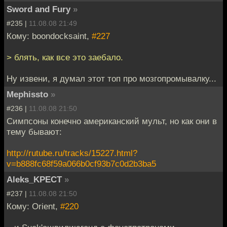
Sword and Fury
»
#235 |
11.08.08 21:49
Кому: boondocksaint,
#227
> блять, как все это заебало.
Ну извени, я думал этот топ про мозгопромывалку...
Mephissto
»
#236 |
11.08.08 21:50
Симпсоны конечно американский мульт, но как они в
тему бывают:
http://rutube.ru/tracks/15227.html?
v=b888fc68f59a066b0cf93b7c0d2b3ba5
Aleks_KPECT
»
#237 |
11.08.08 21:50
Кому: Orient,
#220