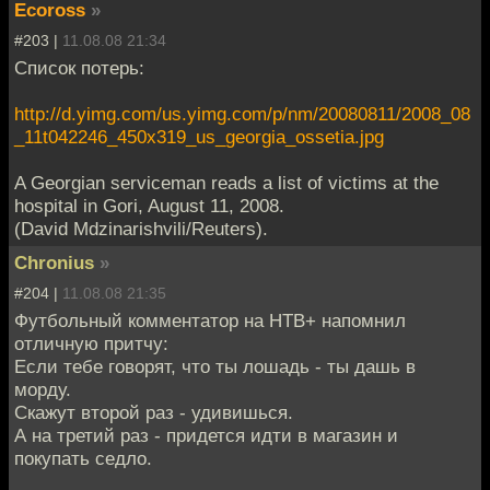
Ecoross
»
#203 |
11.08.08 21:34
Список потерь:
http://d.yimg.com/us.yimg.com/p/nm/20080811/2008_08
_11t042246_450x319_us_georgia_ossetia.jpg
A Georgian serviceman reads a list of victims at the
hospital in Gori, August 11, 2008.
(David Mdzinarishvili/Reuters).
Chronius
»
#204 |
11.08.08 21:35
Футбольный комментатор на НТВ+ напомнил
отличную притчу:
Если тебе говорят, что ты лошадь - ты дашь в
морду.
Скажут второй раз - удивишься.
А на третий раз - придется идти в магазин и
покупать седло.