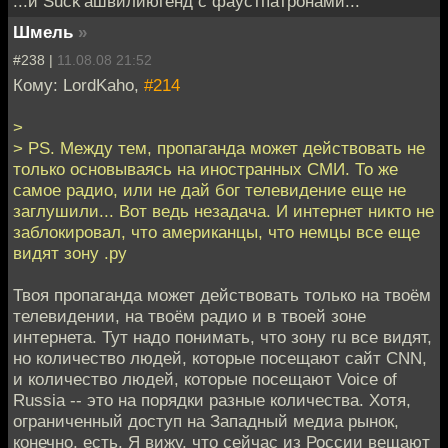
...и Suck'ашвилиюгенд с фаустпатронами...
Шмель
»
#238 |
11.08.08 21:52
Кому: LordKaho,
#214
>
> PS. Между тем, пропаганда может действовать не
только основываясь на иностранных СМИ. То же
самое радио, или не дай бог телевидение еще не
заглушили... Вот ведь незадача. И интернет никто не
заблокировал, что американцы, что немцы все еще
видят зону .ру
Твоя пропаганда может действовать только на твоём
телевидении, на твоём радио и в твоей зоне
интернета. Тут надо понимать, что зону ru все видят,
но количество людей, которые посещают сайт CNN,
и количество людей, которые посещают Voice of
Russia -- это на порядки разные количества. Хотя,
ограниченный доступ на Западный медиа рынок,
конечно, есть. Я вижу, что сейчас из России вещают