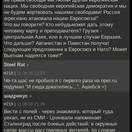
нация. Мы свободная европейская демократия и мы
не будем жертвовать нашими свободами! Россия
агресивно атаковала нацию Евросоюза!"
Что вы говорите? Кто нибудьможет дать этому
человеку карту и преподавателя? Грузия -
центральная Азия, или в лучшем случае Евразия.
Что дальше? Авганистан и Пакистан получат
следующее предложение в Евросоюз и Нато? Может
Вьетнам надеятся тоже?"
Steel Rat
»
#218 |
11.08.08 21:39
Чё-та щас не пробился с первого раза на oper.ru,
подумал "И сюда докатились...". Ашибся =)
шадрикус
»
#219 |
11.08.08 21:39
Вести с полей - через знакомого, который туда
уехал, не из СМИ - Цхинвали напоминает
Сталинград после боевых действий; в окружных
селах массы расстреляных жителей, по словам