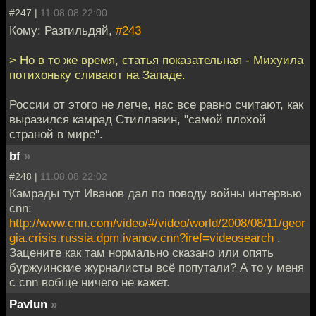
#247 |
11.08.08 22:00
Кому: Разгильдяй,
#243
> Но в то же время, статья показательная - Михуила
потихоньку сливают на Западе.
России от этого не легче, нас все равно считают, как
выразился камрад Стиллавин, "самой плохой
страной в мире".
bf
»
#248 |
11.08.08 22:02
Камрады тут Иванов дал по поводу войны интервью
cnn:
http://www.cnn.com/video/#/video/world/2008/08/11/geor
gia.crisis.russia.dpm.ivanov.cnn?iref=videosearch
.
Зацените как там нормально сказано или опять
буржуинские журналисты всё попутали? А то у меня
с cnn вобще ничего не кажет.
Pavlun
»