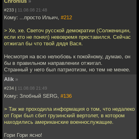
Chronius
»
#233 |
11.08.08 21:48
Кому: ...просто Ильич,
#212
> Хе, хе. Светоч русской демократии (Солженицин,
если кто не понял) невовремя преставился. Сейчас
отжигал бы что твой дядя Вася.
Несмотря на всю нелюбовь к покойному, думаю, он
бы в правильном направлении отжигал.
Странный у него был патриотизм, но тем не менее.
Alik
»
#234 |
11.08.08 21:49
Кому: Злобный SERG,
#136
> Так же проходила информация о том, что недалеко
от Гори был сбит грузинский вертолет, в котором
находились американские военнослужащие.
Гори Гори ясно!