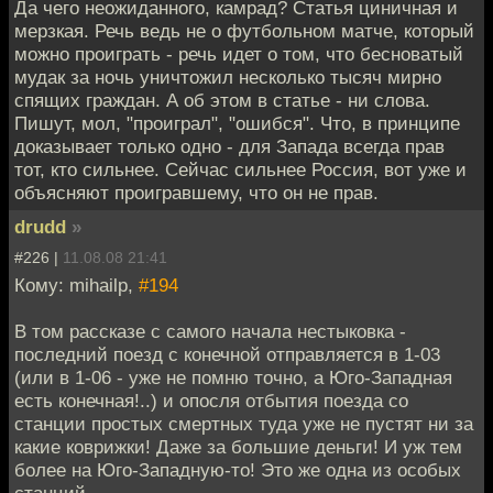
Да чего неожиданного, камрад? Статья циничная и
мерзкая. Речь ведь не о футбольном матче, который
можно проиграть - речь идет о том, что бесноватый
мудак за ночь уничтожил несколько тысяч мирно
спящих граждан. А об этом в статье - ни слова.
Пишут, мол, "проиграл", "ошибся". Что, в принципе
доказывает только одно - для Запада всегда прав
тот, кто сильнее. Сейчас сильнее Россия, вот уже и
объясняют проигравшему, что он не прав.
drudd
»
#226 |
11.08.08 21:41
Кому: mihailp,
#194
В том рассказе с самого начала нестыковка -
последний поезд с конечной отправляется в 1-03
(или в 1-06 - уже не помню точно, а Юго-Западная
есть конечная!..) и опосля отбытия поезда со
станции простых смертных туда уже не пустят ни за
какие коврижки! Даже за большие деньги! И уж тем
более на Юго-Западную-то! Это же одна из особых