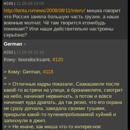
#249 |
11.08.08 22:09
http://lenta.ru/news/2008/08/11/interv/
мишка говорит
что Россия заняла большую часть грузии, а наши
военные молчат. Чё там творится ктонибудь
понимает? Или наши действительно настроены
серьёзно?
German
»
#250 |
11.08.08 22:10
Кому: boondocksaint,
#120
> Кому: German,
#118
>
> > Отличные кадры показали. Саакашвили после
какой-то встречи на улице, в бронижилете, смотрит
на небо, начинает нервничать, а потом и вовсе
начинает куда драпать, да так резко, что его охрана
не сразу догнала, закидала своими тушами,
прикрыли какой-то пуленепробиваемой хуйней и
запихнули в джип.
> > Не иначе, как миша что-то интересное