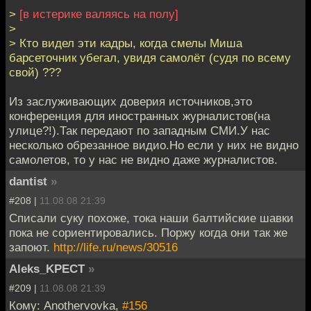
>
[в истерике валяясь на полу]
>
> Кто видел эти кадры, когда смелы Миша
барсеточник убегал, увидя самолёт (судя по всему
свой) ???
Из заслуживающих доверия источников,это
конференция для иностранных журналистов(на
улице?!).Так передают по западным СМИ.У нас
несколько обрезанное видио.Но если у них не видно
самолетов, то у нас не видно даже журналистов.
dantist
»
#208 |
11.08.08 21:39
Списали суку похоже, тока наши балтийские шавки
пока не сориентировались. Поржу когда они так же
запоют.
http://life.ru/news/30516
Aleks_KPECT
»
#209 |
11.08.08 21:39
Кому: Anothervovka,
#156