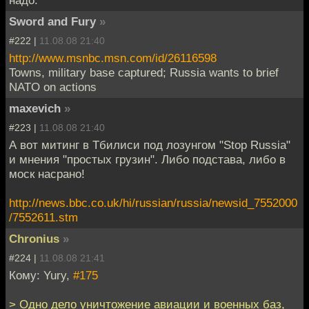
Sword and Fury
»
#222 |
11.08.08 21:40
http://www.msnbc.msn.com/id/26116598
Towns, military base captured; Russia wants to brief
NATO on actions
maxevich
»
#223 |
11.08.08 21:40
А вот митинг в Тбилиси под лозунгом "Stop Russia"
и мнения "простых грузин". Либо подстава, либо в
моск насрано!
http://news.bbc.co.uk/hi/russian/russia/newsid_7552000
/7552611.stm
Chronius
»
#224 |
11.08.08 21:41
Кому: Yury,
#175
> Одно дело уничтожение авиации и военных баз,