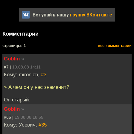
Вступай в нашу
группу ВКонтакте
Комментарии
cтраницы: 1
все комментарии
Goblin
»
#7 |
19.08.08 14:11
Кому: mironich,
#3
> А чем он у нас знаменит?
Он старый.
Goblin
»
#65 |
19.08.08 18:55
Кому: Усевич,
#35