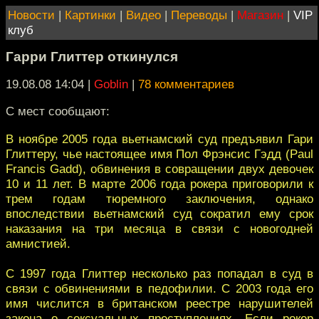
Новости
|
Картинки
|
Видео
|
Переводы
|
Магазин
|
VIP
клуб
Гарри Глиттер откинулся
19.08.08 14:04
|
Goblin
|
78 комментариев
С мест сообщают:
В ноябре 2005 года вьетнамский суд предъявил Гари
Глиттеру, чье настоящее имя Пол Фрэнсис Гэдд (Paul
Francis Gadd), обвинения в совращении двух девочек
10 и 11 лет. В марте 2006 года рокера приговорили к
трем годам тюремного заключения, однако
впоследствии вьетнамский суд сократил ему срок
наказания на три месяца в связи с новогодней
амнистией.
С 1997 года Глиттер несколько раз попадал в суд в
связи с обвинениями в педофилии. С 2003 года его
имя числится в британском реестре нарушителей
закона о сексуальных преступлениях. Если рокер