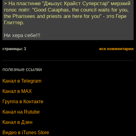
> На пластинке "Джызус Крайст Суперстар" мерзкий
голос поёт: "Good Caiaphas, the council waits for you,
the Pharisees and priests are here for you" - это Гери
Глиттер.
Ни хера себе!!!
cтраницы: 1
все комментарии
полезные ссылки
Канал в Telegram
Канал в MAX
Группа в Контакте
Канал на Rutube
Канал в Дзен
Видео в iTunes Store