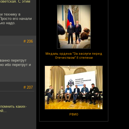
советская. С этим
и технику в
Просто его начали
ько надо.
# 206
Медаль ордена "За заслуги перед
Отечеством" II степени
ованно перетрут
но ибо перетрут и
# 207
помнить каких-
й...
РВИО