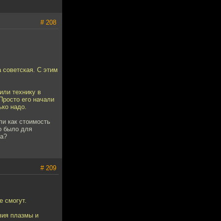
# 208
 советская. С этим
или технику в
Просто его начали
ько надо.
ли как стоимость
о было для
са?
# 209
е смогут.
вия плазмы и