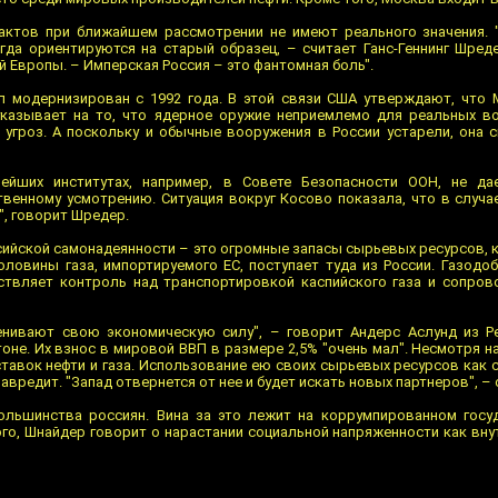
фактов при ближайшем рассмотрении не имеют реального значения. 
егда ориентируются на старый образец, – считает Ганс-Геннинг Шред
й Европы. – Имперская Россия – это фантомная боль".
л модернизирован с 1992 года. В этой связи США утверждают, что
указывает на то, что ядерное оружие неприемлемо для реальных в
 угроз. А поскольку и обычные вооружения в России устарели, она с
йших институтах, например, в Совете Безопасности ООН, не д
венному усмотрению. Ситуация вокруг Косово показала, что в случа
", говорит Шредер.
сийской самонадеянности – это огромные запасы сырьевых ресурсов, 
оловины газа, импортируемого ЕС, поступает туда из России. Газод
ствляет контроль над транспортировкой каспийского газа и сопро
енивают свою экономическую силу", – говорит Андерс Аслунд из Peter
гтоне. Их взнос в мировой ВВП в размере 2,5% "очень мал". Несмотря н
тавок нефти и газа. Использование ею своих сырьевых ресурсов как 
авредит. "Запад отвернется от нее и будет искать новых партнеров", – 
ольшинства россиян. Вина за это лежит на коррумпированном госу
ого, Шнайдер говорит о нарастании социальной напряженности как вн