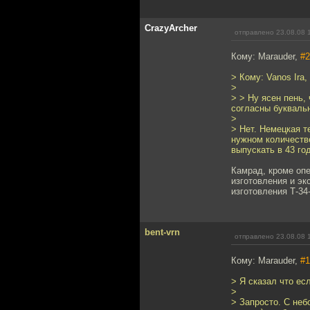
CrazyArcher
отправлено 23.08.08 
Кому: Marauder,
#2
> Кому: Vanos Ira,
>
> > Ну ясен пень,
согласны буквальн
>
> Нет. Немецкая т
нужном количестве
выпускать в 43 го
Камрад, кроме опе
изготовления и эк
изготовления Т-34
bent-vrn
отправлено 23.08.08 
Кому: Marauder,
#1
> Я сказал что ес
>
> Запросто. С неб