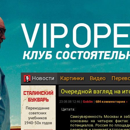
Картинки
Видео
Перев
Новости
Очередной взгляд на ит
23.08.08 12:46 |
Goblin
|
684 комментария
»
Цитата:
Самоуверенность Москвы и заб
основаны на четырех фактах:
потенциалов. Россия по площад
резервов и занимает второе мес