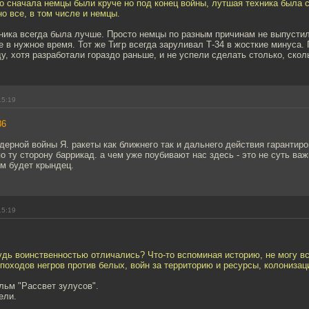
то сначала немцы были круче но под конец войны, лутшая техника была 
о все, в том числе и немцы.
ника всегда была лучше. Просто немцы по разным причинам не выпустил
 в нужное время. Тот же Тигр всегда заруливал Т-34 в жосткие минуса. 
ду, хотя разработали гораздо раньше, и не успели сделать столько, скол
15:19
86
дерной войны Я. ракеты как ближнего так и дальнего действия гарантир
по ту сторону баррикад. а чем уже поубивают нас здесь - это не суть важ
ем будет крындец.
15:19
удь воинственностью отличались? Что-то вспоминая историю, не могу вс
походов негров против белых, войн за территорию и ресурсы, колонизаци
льм "Рассвет зулусов".
ели.