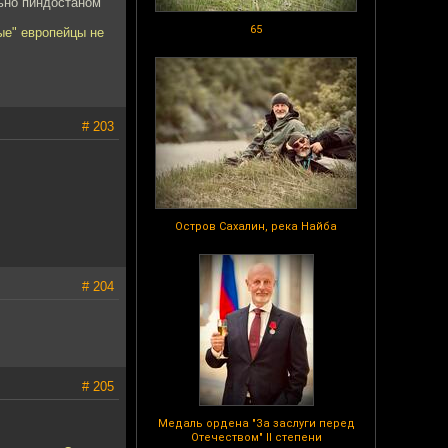
льно пиндостаном
65
ые" европейцы не
# 203
Остров Сахалин, река Найба
# 204
# 205
Медаль ордена "За заслуги перед
Отечеством" II степени