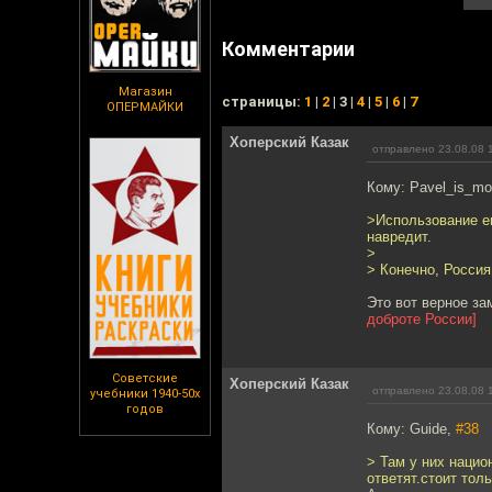
Комментарии
Магазин
cтраницы:
1
|
2
| 3 |
4
|
5
|
6
|
7
ОПЕРМАЙКИ
Хоперский Казак
отправлено 23.08.08 
Кому: Pavel_is_mo
>Использование е
навредит.
>
> Конечно, Россия
Это вот верное з
доброте России]
Советские
Хоперский Казак
отправлено 23.08.08 
учебники 1940-50х
годов
Кому: Guide,
#38
> Там у них нацио
ответят.стоит тол