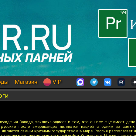
оды
Магазин
VIP
оги
луждения Запада, заключающиеся в том, что он все еще имеет дело
 русские после американцев являются нацией с одним из самы
и является самым крупным государством в мире. Россия располагает 
то среди мировых производителей нефти. Кроме того, Москва входит 