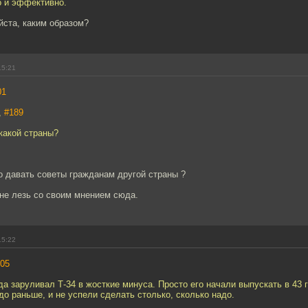
о и эффективно.
йста, каким образом?
15:21
01
,
#189
какой страны?
о давать советы гражданам другой страны ?
не лезь со своим мнением сюда.
15:22
05
гда заруливал Т-34 в жосткие минуса. Просто его начали выпускать в 43 г
до раньше, и не успели сделать столько, сколько надо.