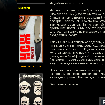
Ни добавить, ни отнять.
Магазин
Ни слова о каких-то там "равных пр
цивилизованных (известных так же по
Слышь, а чем ответить сможешь? И
реформ — совершенно очевидно, что н
том числе военной. Ты ж сам её,
промышленность. А мы всё это врем
уже годятся только на металлолом, 
зарядами на борту.
Так что это мы теперь определим, 
пытайся лезть в чужие дела: США всё
разрешим тебе хотеть. И даже тут всё
хочется дружить с нами и продава
вкладами и "стабфондами". Это нич
(например — всем вместе демократичн
надо — всегда нападаем вместе и по
Империя ножей
Плюс на руках серьёзный козырь: 
национальная. Национализм, раздут
наглядный пример. На очереди — мног
Эти ответят за всё.