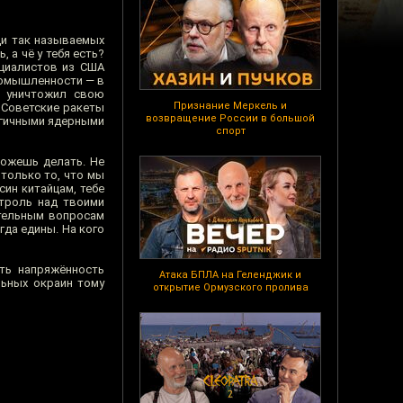
ди так называемых
 а чё у тебя есть?
ециалистов из США
промышленности — в
м уничтожил свою
Признание Меркель и
 Советские ракеты
возвращение России в большой
огичными ядерными
спорт
можешь делать. Не
 только то, что мы
син китайцам, тебе
нтроль над твоими
ительным вопросам
гда едины. На кого
ть напряжённость
Атака БПЛА на Геленджик и
льных окраин тому
открытие Ормузского пролива