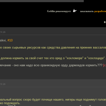
Goblin рекомендует
заказывать
разработ
в
15:16
skvi,
#10
ю своих сырьевых ресурсов как средства давления на прежних вассалов
 должна кормить за свой счет тех кто оред о "хохломоре" и "хохлоциде".
амечание - оно нам надо всю оранжоидную орду дармоедов кормить???
[
15:16
нальный вопрос скоро будет почище нашего, нигеры еще поднимут голову
ько подождать.