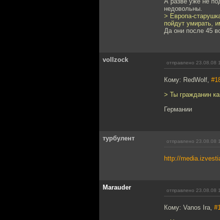
А разве уже не по
недовольны.
> Европа-старушка
пойдут умирать, и
Да они после 45 
vollzock
отправлено 23.08.08 
Кому: RedWolf,
#1
> Ты гражданин ка
Германии
турбулент
отправлено 23.08.08 
http://media.izvesti
Marauder
отправлено 23.08.08 
Кому: Vanos Ira,
#