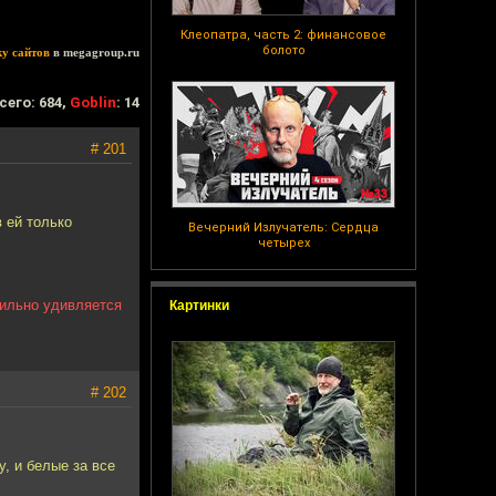
Клеопатра, часть 2: финансовое
болото
ку сайтов
в megagroup.ru
сего: 684,
Goblin
: 14
# 201
 ей только
Вечерний Излучатель: Сердца
четырех
сильно удивляется
Картинки
# 202
, и белые за все