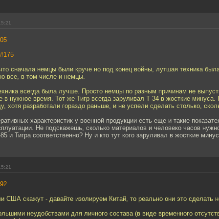
15:21
05
#175
 что сначала немцы были круче но под конец войны, лутшая техника была
о все, в том числе и немцы.
ехника всегда была лучше. Просто немцы по разным причинам не выпуст
 в нужное время. Тот же Тигр всегда заруливал Т-34 в жосткие минуса. 
ду, хотя разработали гораздо раньше, и не успели сделать столько, скол
ративных характеристик у военной продукции есть еще и такие показате
сплуатации. Не подскажешь, сколько материалов и человеко часов нужн
-85 и Тигра соответственно? Ну и кто тут кого заруливал в жосткие мину
15:21
92
ли США скажут - давайте изолируем Китай, то реально они это сделать н
ольшими неудобствами для личного состава (в виде временного отсутст