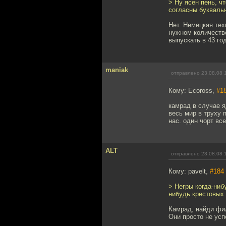
> Ну ясен пень, ч
согласны буквальн
Нет. Немецкая тех
нужном количестве
выпускать в 43 го
maniak
отправлено 23.08.08 
Кому: Ecoross,
#1
камрад в случае я
весь мир в труху 
нас. один чорт вс
ALT
отправлено 23.08.08 
Кому: pavelt,
#184
> Негры когда-ниб
нибудь крестовых 
Камрад, найди фи
Они просто не усп