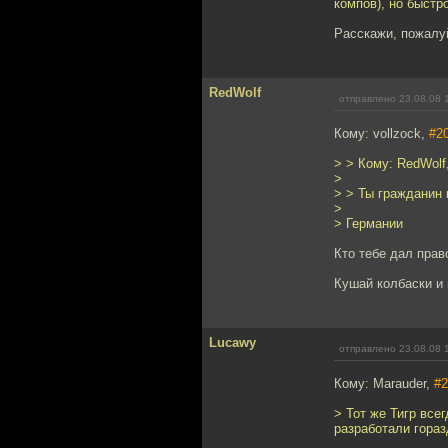
компов), но быстр
Расскажи, пожалу
RedWolf
отправлено 23.08.08 
Кому: vollzock,
#2
> > Кому: RedWolf
>
> > Ты гражданин 
>
> Германии
Кто тебе дал прав
Кушай колбаски и 
Lucawy
отправлено 23.08.08 
Кому: Marauder,
#2
> Тот же Тигр все
разработали гораз