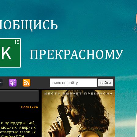
Политика
 с супердержавой,
х мощных ядерных
четвертью газовых
в Совбез ООН.