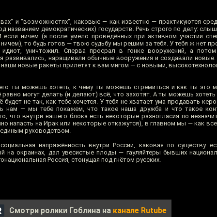
авах" и "возможностях", каковые — как известно — практикуются сре
д названием демократических) государств. Речь строго по делу: слышь,
 если ничем (а после умело проведённых при активном участии сп
ичем), то будь готов — твою судьбу мы решим за тебя. У тебя ж нет 
 идиот, уничтожил. Сперва просрал в гонке вооружений, а пото
я развивались, наращивали обычные вооружения и создавали новые.
а наши новые ракеты прилетят к вам мигом — с новыми, высокотехнол
чего ты можешь хотеть, к чему ты можешь стремиться и как ты это 
 равно могут делать (и делают) всё, что захотят. А ты можешь хотеть
 будет не так, как тебе хочется. У тебя не хватает ума продавать керо
ть нам — мы тебе покажем, что такое наша дружба и что такое ко
его, что внутри нашего блока есть некоторые разногласия по незнач
о напасть на Ирак или некоторые откажутся), в главном мы — как все
д единым руководством.
социальная напряжённость внутри России, каковая по существу ес
ый на окраинах, дал увесистые плоды — гауляйтеры бывших национа
онациональная Россия, стонущая под гнётом русских.
Смотри ролики Гоблина на
канале Rutube