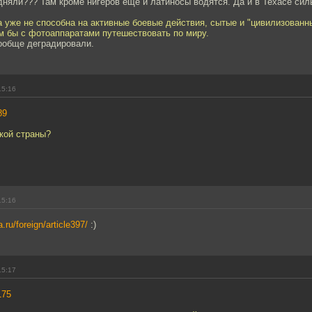
дняли??? Там кроме нигеров еще и латиносы водятся. Да и в Техасе си
 уже не способна на активные боевые действия, сытые и "цивилизованн
м бы с фотоаппаратами путешествовать по миру.
вообще деградировали.
15:16
89
кой страны?
15:16
a.ru/foreign/article397/
:)
15:17
175