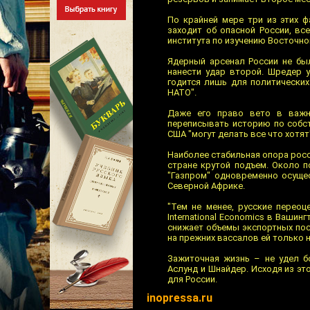
По крайней мере три из этих 
заходит об опасной России, вс
института по изучению Восточно
Ядерный арсенал России не бы
нанести удар второй. Шредер 
годится лишь для политических
НАТО".
Даже его право вето в важне
переписывать историю по собст
США "могут делать все что хотят
Наиболее стабильная опора рос
стране крутой подъем. Около п
"Газпром" одновременно осуще
Северной Африке.
"Тем не менее, русские переоц
International Economics в Вашин
снижает объемы экспортных пос
на прежних вассалов ей только н
Зажиточная жизнь – не удел б
Аслунд и Шнайдер. Исходя из эт
для России.
inopressa.ru