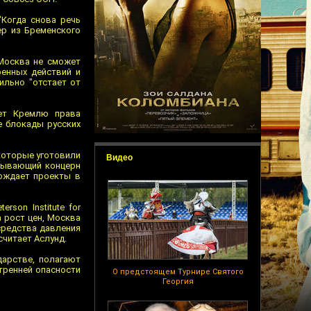
"Когда снова речь
ер из Бременского
 Москва не сможет
оенных действий и
ильно "отстает от
ает Кремлю права
е блокады русских
которые уготовили
Видео
обывающий концерн
вождает проекты в
son Institute for
а рост цен, Москва
средства давления
считает Аслунд.
дарстве, полагают
утренней опасности
О предстоящем Турнире Святого
Георгия