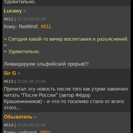
Удивительно.
Lucawy
»
#612 |
23.08.08 23:38
Кому: RedWolf,
#611
> Сегодня какой-то вечер воспитания и разъяснений.
>
> Удивительно.
Ликвидируем эльфийский прорыв!!!
Sir G
»
#613 |
23.08.08 23:43
Прочитал эту новость после того как утром закончил
читать "После России" (автор Фёдор
Крашенинников) - и что-то тоскливо стало от всего
этого...
Обыватель
»
#614 |
23.08.08 23:46
Кому: vollzock,
#601