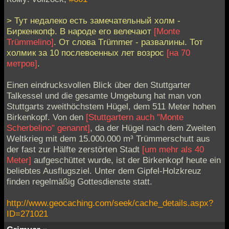
> Тут недалеко есть замечательный холм -
Биркенкопф. В народе его велечают
[Monte
Trümmelino]
. От словa Тrümmer - развалины. Тот
холмик за 10 послевоенных лет возрос
[на 70
метров]
.
Einen eindrucksvollen Blick über den Stuttgarter
Talkessel und die gesamte Umgebung hat man von
Stuttgarts zweithöchstem Hügel, dem 511 Meter hohen
Birkenkopf. Von den
[Stuttgartern auch "Monte
Scherbelino" genannt]
, da der Hügel nach dem Zweiten
Weltkrieg mit dem 15.000.000 m³ Trümmerschutt aus
der fast zur Hälfte zerstörten Stadt
[um mehr als 40
Meter]
aufgeschüttet wurde, ist der Birkenkopf heute ein
beliebtes Ausflugsziel. Unter dem Gipfel-Holzkreuz
finden regelmäßig Gottesdienste statt.
http://www.geocaching.com/seek/cache_details.aspx?
ID=271021