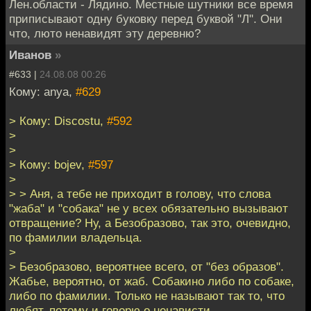
Лен.области - Лядино. Местные шутники все время
приписывают одну буковку перед буквой "Л". Они
что, люто ненавидят эту деревню?
Иванов
»
#633 |
24.08.08 00:26
Кому: anya,
#629
> Кому: Discostu,
#592
>
>
> Кому: bojev,
#597
>
> > Аня, а тебе не приходит в голову, что слова
"жаба" и "собака" не у всех обязательно вызывают
отвращение? Ну, а Безобразово, так это, очевидно,
по фамилии владельца.
>
> Безобразово, вероятнее всего, от "без образов".
Жабье, вероятно, от жаб. Собакино либо по собаке,
либо по фамилии. Только не называют так то, что
любят, потому и говорю о ненависти.