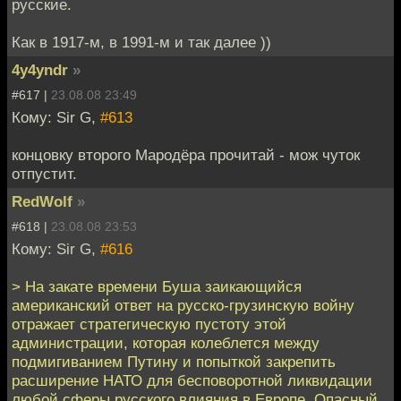
русские.
Как в 1917-м, в 1991-м и так далее ))
4y4yndr
»
#617 |
23.08.08 23:49
Кому: Sir G,
#613
концовку второго Мародёра прочитай - мож чуток
отпустит.
RedWolf
»
#618 |
23.08.08 23:53
Кому: Sir G,
#616
> На закате времени Буша заикающийся
американский ответ на русско-грузинскую войну
отражает стратегическую пустоту этой
администрации, которая колеблется между
подмигиванием Путину и попыткой закрепить
расширение НАТО для бесповоротной ликвидации
любой сферы русского влияния в Европе. Опасный