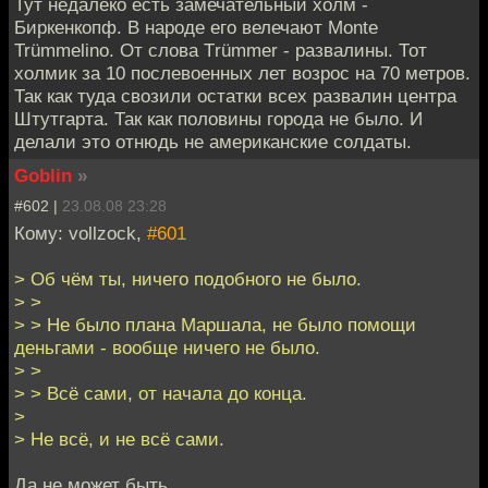
Тут недалеко есть замечательный холм -
Биркенкопф. В народе его велечают Monte
Trümmelino. От словa Тrümmer - развалины. Тот
холмик за 10 послевоенных лет возрос на 70 метров.
Так как туда свозили остатки всех развалин центра
Штутгарта. Так как половины города не было. И
делали это отнюдь не американские солдаты.
Goblin
»
#602 |
23.08.08 23:28
Кому: vollzock,
#601
> Об чём ты, ничего подобного не было.
> >
> > Не было плана Маршала, не было помощи
деньгами - вообще ничего не было.
> >
> > Всё сами, от начала до конца.
>
> Не всё, и не всё сами.
Да не может быть.