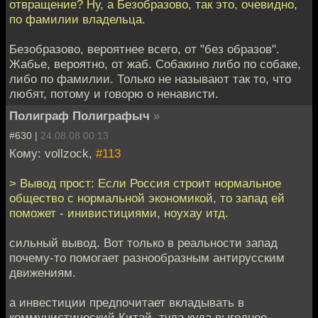
отвращение? Ну, а Безобразово, так это, очевидно,
по фамилии владельца.
Безобразово, вероятнее всего, от "без образов".
Жабье, вероятно, от жаб. Собакино либо по собаке,
либо по фамилии. Только не называют так то, что
любят, потому и говорю о ненависти.
Полиграф Полиграфыч
»
#630 |
24.08.08 00:13
Кому: vollzock,
#113
> Вывод прост: Если Россия строит нормальное
общество с нормальной экономикой, то запад ей
поможет - инивистициями, ноухау итд.
сильный вывод. Вот только в реальности запад
почему-то помогает разнообразным антирусским
движениям.
а инвестиции предпочитает вкладывать в
коммунистический Китай. туда куда выгоднее.