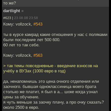
то же?
dartlight
»
#623 |
23.08.08 23:58
Кому: vollzock,
#543
ты в курсе камрад какие отношения у нас с поляками
были последние лет 500 600.
60 лет то так себе.
Кому: vollzock,
#563
> так темы повседневные - введение взносов на
учёбу в ВУЗах (1000 евро в год)
да, ненапомнишь это цена очного отделения или
заочного. бывшая одноклассиница моего брата
столько же платит, я был в а... шоке когда узнал
цены за обучение.
я чуть меньше за заочку плачу, а про очку сказать?
около 2500 в евро.