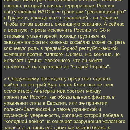
поворот, который сначала терроризовал Россию
наступлением НАТО к ее границам "революцией роз"
в Грузии и, прежде всего, оранжевой - на Украине.
Чтобы потом вызвать очевидную реакцию. А сейчас
и военную. Угрозы исключить Россию из G8 и
отправка гуманитарной помощи грузинам на
звездно-полосатых военных кораблях может сыграть
ключевую роль в предвыборной республиканской
кампании против "мягкого" Обамы. Но, конечно, не
испугает Путина. Уверенного, что он может
положиться на партнеров из "Старой Европы".
> Следующему президенту предстоит сделать
выбор, на который Буш после Клинтона не смог
осмелиться. Альтернатива состоит между
принятием России, как обязательного фактора в
уравнении силы в Евразии, или же принятии
польско-балтийской, а также украинской и
грузинской уверенности, согласно которой победа в
"холодной войне" не означает разрушения железного
занавеса, а лишь его сдвиг как можно ближе к