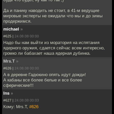
Да и панику наводить не стоит, в 41-м ведущие
мировые эксперты не ожидали что мы и до зимы
продержимся.
michael
»
#625 |
24.08.08 00:00
Надо бы нам выйти из моратория на испятания
ядерного оружия, сдается сейчас всем интересно,
громко ли бабахает наша ядерная дубинка.
Mrs.T
»
#626 |
24.08.08 00:00
А в деревне Гадюкино опять идут дожди!
А кабаны все более белые и все более
сферические!!!
Ins
»
#627 |
24.08.08 00:03
Кому: Mrs.T,
#626