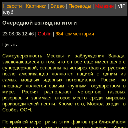
Новости
|
Картинки
|
Видео
|
Переводы
|
Магазин
|
VIP
клуб
Очередной взгляд на итоги
23.08.08 12:46
|
Goblin
|
684 комментария
Цитата:
Самоуверенность Москвы и заблуждения Запада,
заключающиеся в том, что он все еще имеет дело с
супердержавой, основаны на четырех фактах: русские
после американцев являются нацией с одним из
самых мощных ядерных потенциалов. Россия по
площади является самым крупным государством в
мире. Россия располагает четвертью газовых
резервов и занимает второе место среди мировых
производителей нефти. Кроме того, Москва входит в
Совбез ООН.
По крайней мере три из этих фактов при ближайшем
рассмотрении не имеют реального значения. "Когда