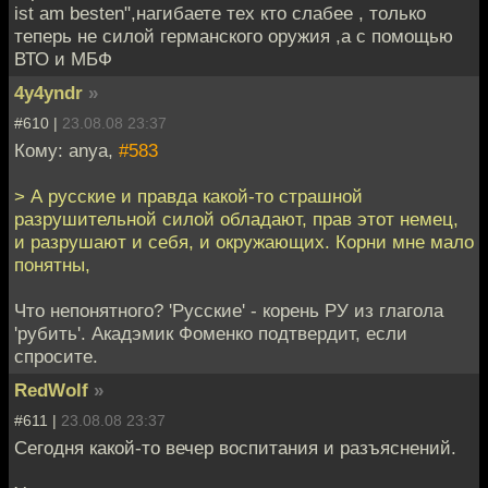
ist am besten",нагибаете тех кто слабее , только
теперь не силой германского оружия ,а с помощью
ВТО и МБФ
4y4yndr
»
#610 |
23.08.08 23:37
Кому: anya,
#583
> А русские и правда какой-то страшной
разрушительной силой обладают, прав этот немец,
и разрушают и себя, и окружающих. Корни мне мало
понятны,
Что непонятного? 'Русские' - корень РУ из глагола
'рубить'. Акадэмик Фоменко подтвердит, если
спросите.
RedWolf
»
#611 |
23.08.08 23:37
Сегодня какой-то вечер воспитания и разъяснений.