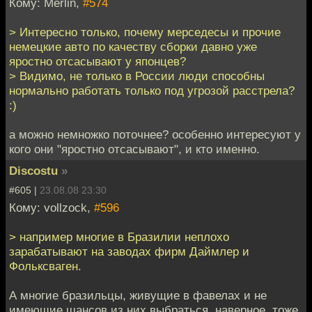
Кому: Merlin,
#574
> Интересно только, почему мерседесы и прочие
немецкие авто по качеству сборки давно уже
яростно отсасывают у японцев?
> Видимо, не только в России люди способны
нормально работать только под угрозой расстрела?
:)
а можно немножко поточнее? особенно интересуют у
кого они "яростно отсасывают", и кто именно.
Discostu
»
#605 |
23.08.08 23:30
Кому: vollzock,
#596
> например многие в Бразилии неплохо
зарабатывают на заводах фирм Даймлер и
Фольксваген.
А многие бразильцы, живущие в фавелах и не
имеющие шансов из них выбраться, наверное, тоже