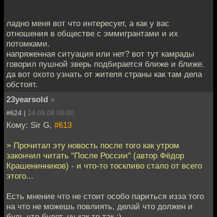
ладно меня вот что интересует, а как у вас
отношения в обществе с эммигрантами и их
потомками.
напряженная ситуация или нет? вот тут камрады
говорил пушной зверь подбирается ближе и ближе.
да вот охото узнать от жителя страны как там дела
обстоят.
23yearsold
»
#624 |
24.08.08 00:00
Кому: Sir G,
#613
> Прочитал эту новость после того как утром
закончил читать "После России" (автор Фёдор
Крашенинников) - и что-то тоскливо стало от всего
этого...
Есть мнение что не стоит особо париться изза того
на что не можешь повлиять, делай что должен и
будь что будет, ну как то так ;)