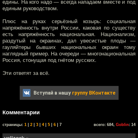
едины. На кого надо — всегда нападаем вместе и под
единым руководством.
Плюс на руках серьёзный козырь: социальная
напряжённость внутри России, каковая по существу
есть напряжённость национальная. Национализм,
раздутый на окраинах, дал увесистые плоды —
гауляйтеры бывших национальных окраин тому
наглядный пример. На очереди — многонациональная
Россия, стонущая под гнётом русских.
Эти ответят за всё.
Вступай в нашу
группу ВКонтакте
Комментарии
cтраницы:
1
|
2
|
3
|
4
|
5
|
6
| 7
всего: 684,
Goblin
: 14