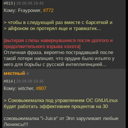
#813 |
28.08.08 18:45
Кому: Fraypower,
#772
> чтобы в следующий раз вместе с барсеткой и
> айфоном он протерял еще и травматик...
[вытирая слезы навернувшиеся после долгого и
продолжительного взрыва хохота]
Отличная фраза, вероятно пострадавший после
такой потери напишет, что орудие было изъято у
него для борьбы с русской интеллигенцией...
местный
»
#814 |
28.08.08 18:46
Кому: witcher,
#807
> Соковыжималка под управлением ОС GNU/Linux
будет работать эффективнее процентов на 30
соковыжималка "i-Juice" от Эпл заруливает любые
Люниксы!!!