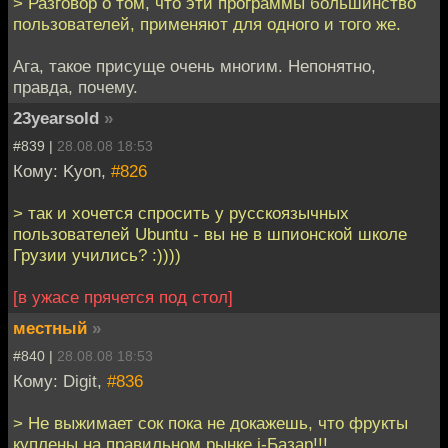
> Разговор о том, что эти программы большинство
пользователей, применяют для одного и того же.
Ага, такое присуще очень многим. Непонятно,
правда, почему.
23yearsold
»
#839 |
28.08.08 18:53
Кому: Kyon,
#826
> так и хочется спросить у русскоязычных
пользователей Ubuntu - вы не в шпионской школе
Грузии учились? :))))
[в ужасе прячется под стол]
местный
»
#840 |
28.08.08 18:53
Кому: Digit,
#836
> Не выжимает сок пока не докажешь, что фрукты
куплены на правильном рынке i-Базар!!!