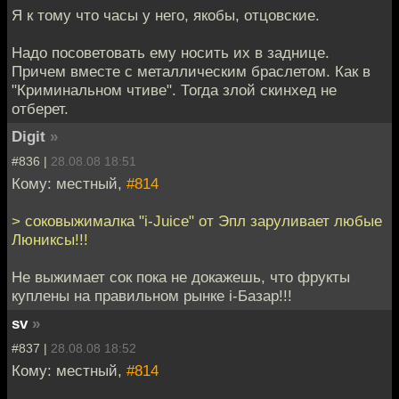
Я к тому что часы у него, якобы, отцовские.
Надо посоветовать ему носить их в заднице.
Причем вместе с металлическим браслетом. Как в
"Криминальном чтиве". Тогда злой скинхед не
отберет.
Digit
»
#836 |
28.08.08 18:51
Кому: местный,
#814
> соковыжималка "i-Juice" от Эпл заруливает любые
Люниксы!!!
Не выжимает сок пока не докажешь, что фрукты
куплены на правильном рынке i-Базар!!!
sv
»
#837 |
28.08.08 18:52
Кому: местный,
#814