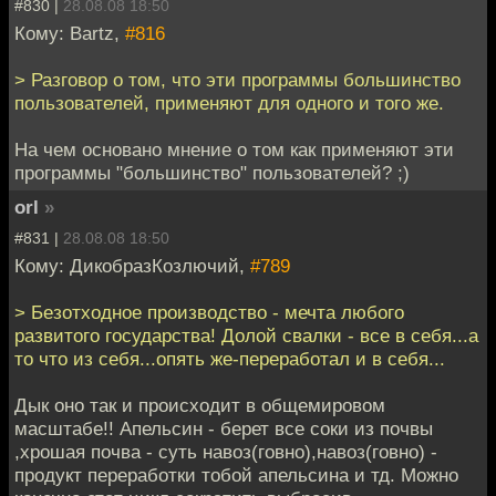
#830 |
28.08.08 18:50
Кому: Bartz,
#816
> Разговор о том, что эти программы большинство
пользователей, применяют для одного и того же.
На чем основано мнение о том как применяют эти
программы "большинство" пользователей? ;)
orl
»
#831 |
28.08.08 18:50
Кому: ДикобразКозлючий,
#789
> Безотходное производство - мечта любого
развитого государства! Долой свалки - все в себя...а
то что из себя...опять же-переработал и в себя...
Дык оно так и происходит в общемировом
масштабе!! Апельсин - берет все соки из почвы
,хрошая почва - суть навоз(говно),навоз(говно) -
продукт переработки тобой апельсина и тд. Можно