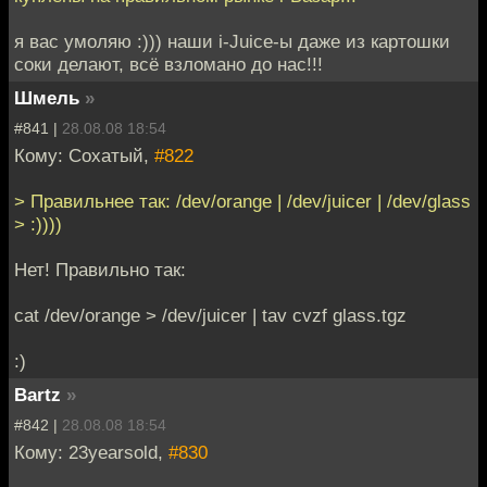
я вас умоляю :))) наши i-Juice-ы даже из картошки
соки делают, всё взломано до нас!!!
Шмель
»
#841 |
28.08.08 18:54
Кому: Cохатый,
#822
> Правильнее так: /dev/orange | /dev/juicer | /dev/glass
> :))))
Нет! Правильно так:
cat /dev/orange > /dev/juicer | tav cvzf glass.tgz
:)
Bartz
»
#842 |
28.08.08 18:54
Кому: 23yearsold,
#830