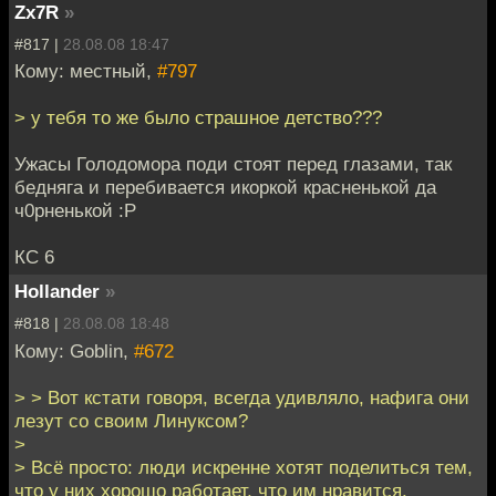
Zx7R
»
#817 |
28.08.08 18:47
Кому: местный,
#797
> у тебя то же было страшное детство???
Ужасы Голодомора поди стоят перед глазами, так
бедняга и перебивается икоркой красненькой да
ч0рненькой :Р
КС 6
Hollander
»
#818 |
28.08.08 18:48
Кому: Goblin,
#672
> > Вот кстати говоря, всегда удивляло, нафига они
лезут со своим Линуксом?
>
> Всё просто: люди искренне хотят поделиться тем,
что у них хорошо работает, что им нравится.