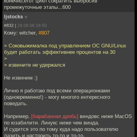
конечно,етот цикл сократить выбросив
промежуточные этапы...600
ljstocks
»
#832 |
28.08.08 18:50
Кому: witcher,
#807
> Соковыжималка под управлением ОС GNU/Linux
будет работать эффективнее процентов на 30
>
> извините не удержался
Не извиним :)
Лично я работаю под всеми операционками
(одновременно!) - могу многого интересного
поведать.
Например,
[барабанная дробь]
виндовс ниже MacOS
по юзабилити. Линукс ниже чем винда.
И судится это по тому куда надо пользователю
лазить и настроить то-то и то-то.