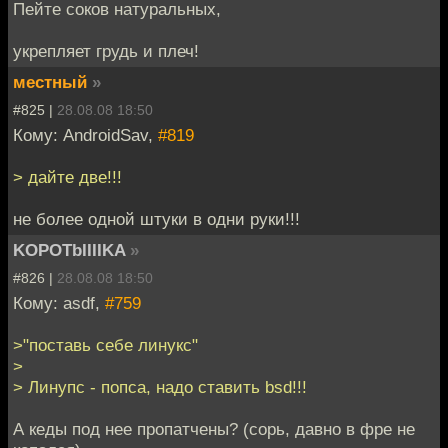
Пейте соков натуральных,
укрепляет грудь и плеч!
местный
»
#825 |
28.08.08 18:50
Кому: AndroidSav,
#819
> дайте две!!!
не более одной штуки в одни руки!!!
KOPOTbIIIIKA
»
#826 |
28.08.08 18:50
Кому: asdf,
#759
>"поставь себе линукс"
>
> Линупс - попса, надо ставить bsd!!!
А кеды под нее пропатчены? (сорь, давно в фре не