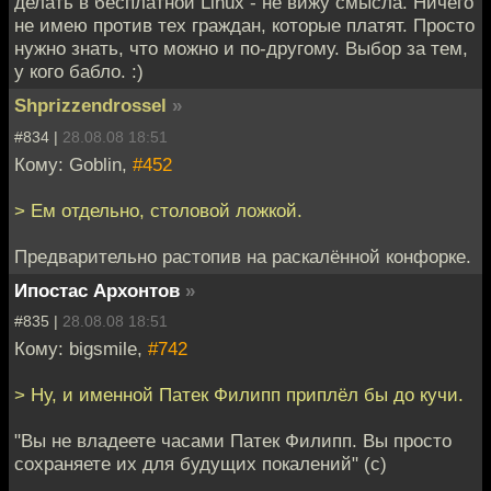
делать в бесплатной Linux - не вижу смысла. Ничего
не имею против тех граждан, которые платят. Просто
нужно знать, что можно и по-другому. Выбор за тем,
у кого бабло. :)
Shprizzendrossel
»
#834 |
28.08.08 18:51
Кому: Goblin,
#452
> Ем отдельно, столовой ложкой.
Предварительно растопив на раскалённой конфорке.
Ипостас Архонтов
»
#835 |
28.08.08 18:51
Кому: bigsmile,
#742
> Ну, и именной Патек Филипп приплёл бы до кучи.
"Вы не владеете часами Патек Филипп. Вы просто
сохраняете их для будущих покалений" (с)