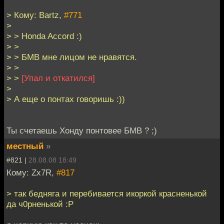
> Кому: Bartz,
#771
>
> > Honda Accord :)
> >
> > БМВ мне лицом не нравятся.
> >
> >
[Упал и откатился]
>
> А еще о понтах говоришь :))
Ты счетаешь Хонду понтовее БМВ ? ;)
местный
»
#821 |
28.08.08 18:49
Кому: Zx7R,
#817
> так бедняга и перебивается икоркой красненькой
да ч0рненькой :Р