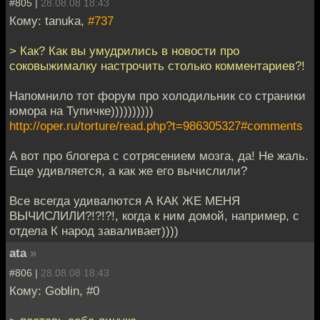
#805 |
28.08.08 18:43
Кому: tanuka,
#737
> Как? Как вы умудрились в новости про
соковыжималку настрочить столько комментариев?!
Напомнило тот форум про холодильник со страники
юмора на Тупичке))))))))))
http://oper.ru/torture/read.php?t=986305327#comments
А вот про блогера с сотрясением мозга, да! Не жаль.
Еще удивляется, а как же его вычислили?
Все всегда удивалются А КАК ЖЕ МЕНЯ
ВЫЧИСЛИЛИ?!?!?!, когда к ним домой, например, с
отдела К народ заваливает))))
ata
»
#806 |
28.08.08 18:43
Кому: Goblin, #0