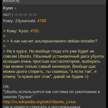
копался)
Kyon
»
#827 |
28.08.08 18:50
Кому: 23yearsold,
#788
> Кому: Kyon,
#761
>
> > А как насчет альтернативного debian-installer?
>
> Не в курсе. Но вообще тогда это уже будет не
совсем Ubuntu. Обычный установочный диск убунты
оснащен очень простым инсталлятором, выбирать
там можно только самый минимум. Вообще щас
можно долго спорить, ты скажешь "а если так", я
отвечу "а нужно вот этак", давай не будем =)
ОК.
"Ubuntu используется как система по умолчанию в
школах Грузии"
http://ru.wikipedia.org/wiki/Ubuntu_Linux
так и хочется спросить у русскоязычных