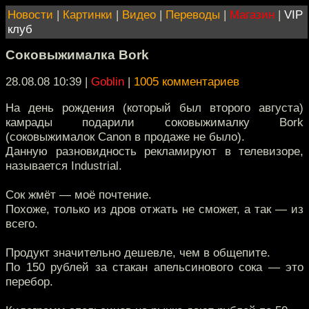
Новости
|
Картинки
|
Видео
|
Переводы
|
Магазин
|
VIP
клуб
Соковыжималка Bork
28.08.08 10:39
|
Goblin
|
1005 комментариев
На день рождения (который был второго августа)
камрады подарили соковыжималку Bork
(соковыжималок Canon в продаже не было).
Данную разновидность рекламируют в телевизоре,
называется Industrial.
Сок жмёт — моё почтение.
Похоже, только из дров отжать не сможет, а так — из
всего.
Продукт значительно дешевле, чем в общепите.
По 150 рублей за стакан апельсинового сока — это
перебор.