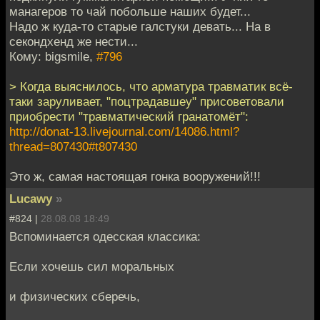
манагеров то чай побольше наших будет...
Надо ж куда-то старые галстуки девать... На в
секондхенд же нести...
Кому: bigsmile,
#796
> Когда выяснилось, что арматура травматик всё-
таки заруливает, "поцтрадавшеу" присоветовали
приобрести "травматический гранатомёт":
http://donat-13.livejournal.com/14086.html?
thread=807430#t807430
Это ж, самая настоящая гонка вооружений!!!
Lucawy
»
#824 |
28.08.08 18:49
Вспоминается одесская классика:
Если хочешь сил моральных
и физических сберечь,