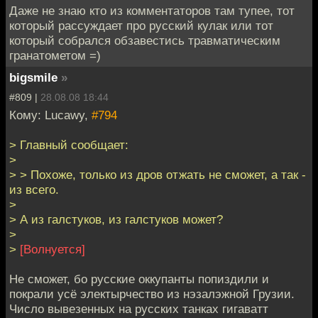
Даже не знаю кто из комментаторов там тупее, тот
который рассуждает про русский кулак или тот
который собрался обзавестись травматическим
гранатометом =)
bigsmile
»
#809 |
28.08.08 18:44
Кому: Lucawy,
#794
> Главный сообщает:
>
> > Похоже, только из дров отжать не сможет, а так -
из всего.
>
> А из галстуков, из галстуков может?
>
>
[Волнуется]
Не сможет, бо русские оккупанты попиздили и
покрали усё электырчество из нэзалэжной Грузии.
Число вывезенных на русских танках гигаватт