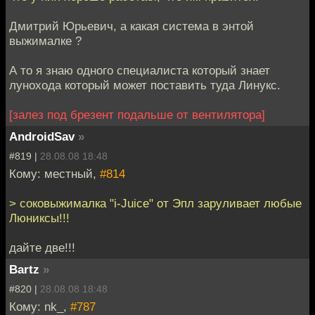
Дмитрий Юрьевич, а какая система в энтой
выжималке ?
А то я знаю одного специалиста который знает
лунохода который может поставить туда Линукс.
[залез под брезент подальше от вентилятора]
AndroidSav
»
#819 |
28.08.08 18:48
Кому: местный,
#814
> соковыжималка "i-Juice" от Эпл заруливает любые
Люниксы!!!
дайте две!!!
Bartz
»
#820 |
28.08.08 18:48
Кому: nk_,
#787