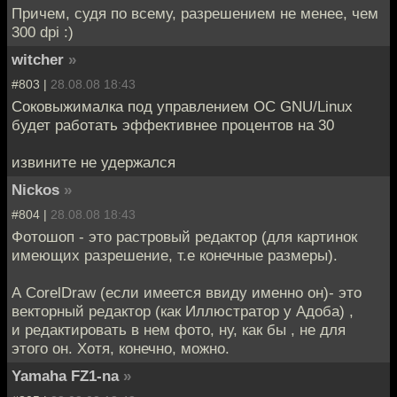
Причем, судя по всему, разрешением не менее, чем
300 dpi :)
witcher
»
#803 |
28.08.08 18:43
Соковыжималка под управлением ОС GNU/Linux
будет работать эффективнее процентов на 30
извините не удержался
Nickos
»
#804 |
28.08.08 18:43
Фотошоп - это растровый редактор (для картинок
имеющих разрешение, т.е конечные размеры).
А CorelDraw (если имеется ввиду именно он)- это
векторный редактор (как Иллюстратор у Адоба) ,
и редактировать в нем фото, ну, как бы , не для
этого он. Хотя, конечно, можно.
Yamaha FZ1-na
»