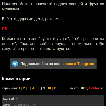
Налажен безостановочный подвоз овощей и фруктов
мешками.
Всё это, дорогие дети, реклама.
PS
Комменты в стиле "ну ты и дурак", "тебя развели на
деньги", "поставь себе линукс", "нормально тебя
кинули" и прочее — приветствуются.
Подписывайся на наш
канал в Telegram
Комментарии
cтраницы:
1
|
2
|
3
|
4
...
8
| 9 |
10
|
11
всего: 1005,
Goblin
: 26
carrot
»
#801 |
28.08.08 18:42