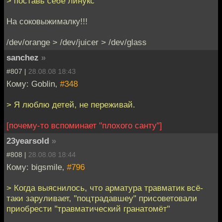
> поставь себе линукс
На соковыжималку!!!
/dev/orange > /dev/juicer > /dev/glass
sanchez
»
#807 |
28.08.08 18:43
Кому: Goblin,
#348
> Я люблю детей, не переживай.
[почему-то вспоминает "плохого санту"]
23yearsold
»
#808 |
28.08.08 18:44
Кому: bigsmile,
#796
> Когда выяснилось, что арматура травматик всё-
таки заруливает, "поцтрадавшеу" присоветовали
приобрести "травматический гранатомёт"