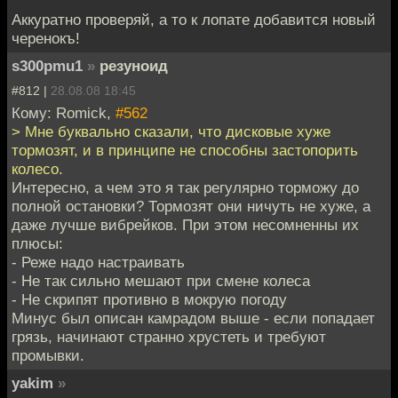
Аккуратно проверяй, а то к лопате добавится новый
черенокъ!
s300pmu1
»
резуноид
#812 |
28.08.08 18:45
Кому: Romick,
#562
> Мне буквально сказали, что дисковые хуже
тормозят, и в принципе не способны застопорить
колесо.
Интересно, а чем это я так регулярно торможу до
полной остановки? Тормозят они ничуть не хуже, а
даже лучше вибрейков. При этом несомненны их
плюсы:
- Реже надо настраивать
- Не так сильно мешают при смене колеса
- Не скрипят противно в мокрую погоду
Минус был описан камрадом выше - если попадает
грязь, начинают странно хрустеть и требуют
промывки.
yakim
»