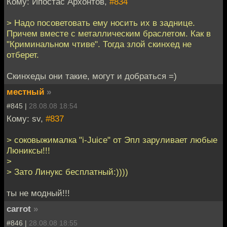
Кому: Ипостас Архонтов,
#834
> Надо посоветовать ему носить их в заднице.
Причем вместе с металлическим браслетом. Как в
"Криминальном чтиве". Тогда злой скинхед не
отберет.
Скинхеды они такие, могут и добраться =)
местный
»
#845 |
28.08.08 18:54
Кому: sv,
#837
> соковыжималка "i-Juice" от Эпл заруливает любые
Люниксы!!!
>
> Зато Линукс бесплатный:))))
ты не модный!!!
carrot
»
#846 |
28.08.08 18:55