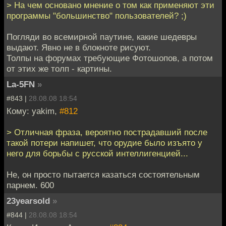
> На чем основано мнение о том как применяют эти
программы "большинство" пользователей? ;)
Погляди во всемирной паутине, какие шедевры
выдают. Явно не в блокноте рисуют.
Толпы на форумах требующие Фотошопов, а потом
от этих же толп - картины.
La-5FN
»
#843 |
28.08.08 18:54
Кому: yakim,
#812
> Отличная фраза, вероятно пострадавший после
такой потери напишет, что орудие было изъято у
него для борьбы с русской интеллигенцией...
Не, он просто пытается казаться состоятельным
парнем. 600
23yearsold
»
#844 |
28.08.08 18:54