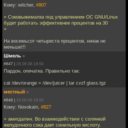
Кому: witcher,
#807
> Соковыжималка под управлением ОС GNU/Linux
будет работать эффективнее процентов на 30
>
На восемьсот четыреста процентов, никак не
меньше!!!
Шмель
»
#847 |
28.08.08 18:55
Пардон, опечатка. Правильно так:
cat /dev/orange > /dev/juicer | tar cvzf glass.tgz
местный
»
#848 |
28.08.08 18:55
Кому: Novokain,
#827
> амигдалин. Во взаимодействии с солянкой
желудочного сока дает синильную кислоту.