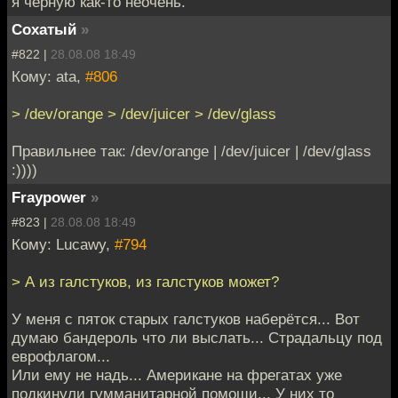
я черную как-то неочень.
Cохатый
»
#822 |
28.08.08 18:49
Кому: ata,
#806
> /dev/orange > /dev/juicer > /dev/glass
Правильнее так: /dev/orange | /dev/juicer | /dev/glass
:))))
Fraypower
»
#823 |
28.08.08 18:49
Кому: Lucawy,
#794
> А из галстуков, из галстуков может?
У меня с пяток старых галстуков наберётся... Вот
думаю бандероль что ли выслать... Страдальцу под
еврофлагом...
Или ему не надь... Американе на фрегатах уже
подкинули гумманитарной помощи... У них то