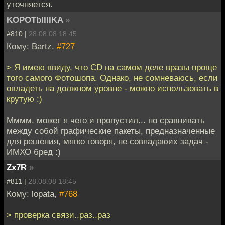
уточняется.
KOPOTbIIIIKA
»
#810 |
28.08.08 18:45
Кому: Bartz,
#727
> Я имею ввиду, что CD на самом деле вразы проще
того самого Фотошопа. Однако, не сомневаюсь, если
овладеть на должном уровне - можно использовать в
крутую :)
Мммм, может я чего и пропустил... но сравнивать
между собой графические пакеты, предназначенные
для решения, мягко говоря, не совпадаюих задач -
ИМХО бред :)
Zx7R
»
#811 |
28.08.08 18:45
Кому: lopata,
#768
> проверка связи..раз..раз