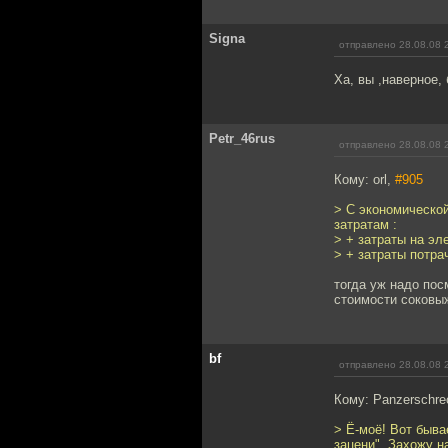
Signa
отправлено 28.08.08 
Ха, вы ,наверное,
Petr_46rus
отправлено 28.08.08 
Кому: orl,
#905
> С экономической
затратам :
> + затраты на эл
> + затраты потра
тогда уж надо пос
стоимости соковы
bf
отправлено 28.08.08 
Кому: Panzerschre
> Ё-моё! Вот быва
зацени". Захожу н