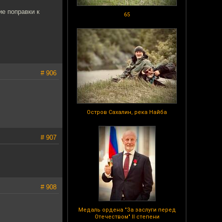
е поправки к
65
# 906
Остров Сахалин, река Найба
# 907
# 908
Медаль ордена "За заслуги перед
Отечеством" II степени