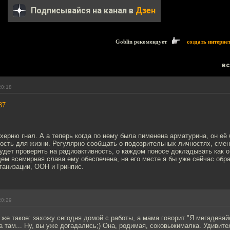
Подписывайся на канал в
Дзен
Goblin рекомендует
создать интерне
вс
20:18
87
херню гнал. А а теперь когда по нему была пименена арматурина, он её 
ность для жизни. Регулярно сообщать о подозрительных личностях, сме
удет проверять на радиоактивность, о каждом поносе докладывать как о
ем всемирная слава ему обеспечена, на его месте я бы уже сейчас обра
ганизации, ООН и Гринпис.
20:29
 же такое: захожу сегодня домой с работы, а мама говорит "Я мегадевайс
а там... Ну, вы уже догадались;) Она, родимая, соковыжималка. Удивите