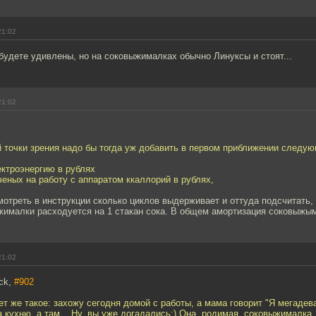
21:02
 будете удивлены, но на соковыжималках обычно Линуксы и стоят...
21:02
 точки зрения надо бы тогда уж добавить в первом приближении следую
ектроэнергию в рублях
ченых на работу с аппаратом ккаллорий в рублях,
мотреть в инструкции сколько циклов выдерживает и оттуда подсчитать, 
жималки расходуется на 1 стакан сока. В общем амортизация соковыжы
21:02
ck,
#902
ет же такое: захожу сегодня домой с работы, а мама говорит "Я мегадев
а кухню, а там... Ну, вы уже догадались;) Она, родимая, соковыжималка