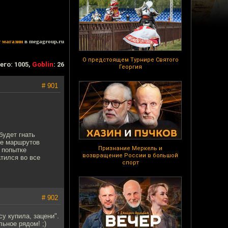
т магазин
в megagroup.ru
О предстоящем Турнире Святого
его: 1005,
Goblin
: 26
Георгия
# 901
будет гнать
не маршрутов
Признание Меркель и
 попытке
возвращение России в большой
тился во все
спорт
# 902
у купила, зацени".
льное рядом! ;)