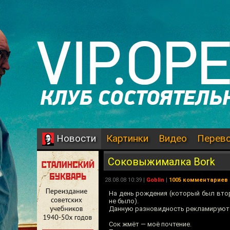
Картинки
Видео
Перев
Новости
Соковыжималка Bork
28.08.08 10:39 |
Goblin
|
1005 комментариев
На день рождения (который был вто
не было).
Данную разновидность рекламируют в 
Сок жмёт — моё почтение.