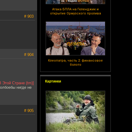
Атака БПЛА на Геленджик и
открытие Ормузского пролива
# 903
# 904
Клеопатра, часть 2: финансовое
болото
Картинки
В Этой Стране (tm)]
долбоебы нигде не
# 905