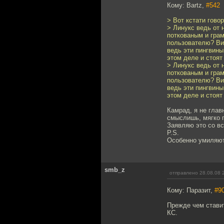
Кому: Bartz,
#542
> Вот кстати гово
> Линукс ведь от 
поткованым и гра
пользователю? Вин
ведь эти пингвины
этом деле и стоят
> Линукс ведь от 
поткованым и гра
пользователю? Вин
ведь эти пингвины
этом деле и стоят
Камрад, я не глав
смыслишь, мягко г
Заявляю это со вс
P.S.
Особенно умиляют
smb_z
отправлено 28.08.08 
Кому: Паразит,
#9
Прежде чем ставит
КС.