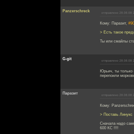
Panzerschreck
отправлено 28.08.08 
Кому: Паразит,
#9
> Есть такое пред
Ты или смайлы ста
G-git
отправлено 28.08.08 
Юрьич, ты только 
перепоили морковн
Паразит
отправлено 28.08.08 
Кому: Panzerschre
> Поставь Линукс 
Сначала надо сами
600 КС !!!!