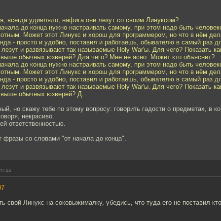
ря, всегда удивляло, нафига они лезут со своим Линуксом?
начала до конца нужно настраивать самому, при этом надо быть человек
мотным. Может этот Линукс и хорош для программером, но что в нём де
да - просто и удобно, поставил и работаешь, обывателю в самый раз дл
 лезут и развязывают так называемые Holy War'ы. Для чего? Показать ка
 выше обычных юзверей? Для чего? Мне не ясно. Может кто объяснит?
начала до конца нужно настраивать самому, при этом надо быть человек
мотным. Может этот Линукс и хорош для программером, но что в нём де
да - просто и удобно, поставил и работаешь, обывателю в самый раз дл
 лезут и развязывают так называемые Holy War'ы. Для чего? Показать ка
 выше обычных юзверей? Д...
ный, но скажу тебе по этому вопросу: говорить гадости о предметах, в к
оворя, некрасиво.
ей ответственностью.
 фразы со словами "от начала до конца".
20:44
07
ь свой Линукс на соковыжималку, убедись, что туда его не поставил кто