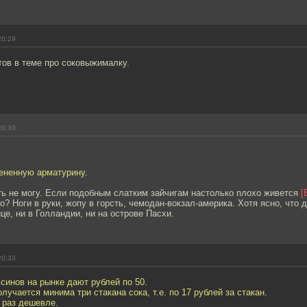
20:29
тов в теме про соковыжималку.
20:30
ененную арматурину.
ть не могу. Если подобным слатким зайчигам настолько плохо живется
[
то? Ноги в руки, жопу в горсть, чемодан-вокзал-америка. Хотя ясно, что 
це, ни в Голландии, ни на острове Пасхи.
20:33
синов на рынке дают рублей по 50.
лучается минима три стакана сока, т.е. по 17 рублей за стакан.
 раз дешевле.