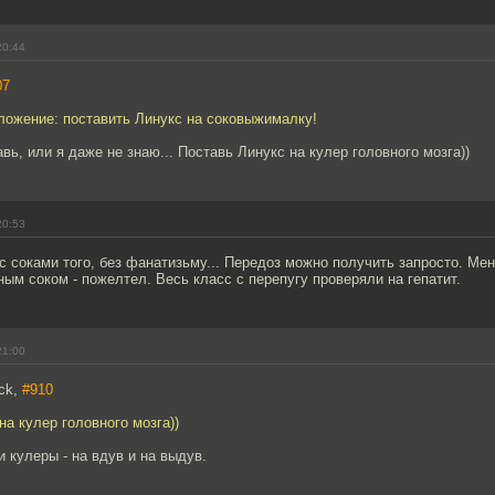
20:44
07
ложение: поставить Линукс на соковыжималку!
вь, или я даже не знаю... Поставь Линукс на кулер головного мозга))
20:53
с соками того, без фанатизьму... Передоз можно получить запросто. Мен
ым соком - пожелтел. Весь класс с перепугу проверяли на гепатит.
21:00
ck,
#910
на кулер головного мозга))
 кулеры - на вдув и на выдув.