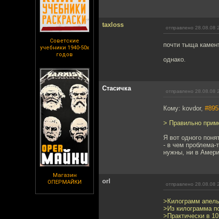
taxloss
отправлено 28.08.08 
Советские
почти тыща камен
учебники 1940-50х
годов
однако.
Стасичка
отправлено 28.08.08 
Кому: kovdor,
#895
> Правильно прим
Я вот одного поня
- в чем проблема-
нужны, ни в Амери
Магазин
orl
ОПЕРМАЙКИ
отправлено 28.08.08 
>Килограмм апель
>Из килограмма по
>Практически в 10