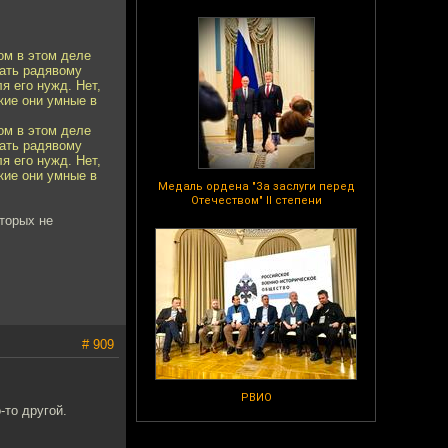
ом в этом деле
лать радявому
я его нужд. Нет,
кие они умные в
ом в этом деле
лать радявому
я его нужд. Нет,
кие они умные в
Медаль ордена "За заслуги перед
Отечеством" II степени
оторых не
# 909
РВИО
-то другой.