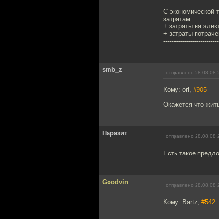
С экономической т
затратам :
+ затраты на элек
+ затраты потраче
----------------------------
smb_z
отправлено 28.08.08 
Кому: orl,
#905
Окажется что жить
Паразит
отправлено 28.08.08 
Есть такое предл
Goodvin
отправлено 28.08.08 
Кому: Bartz,
#542