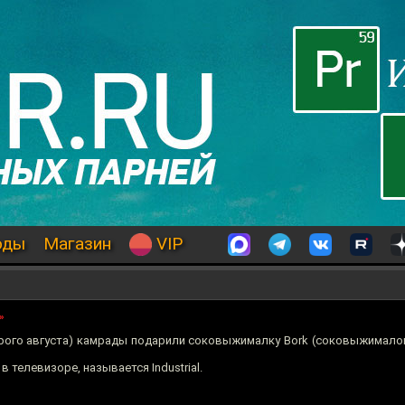
оды
Магазин
VIP
»
рого августа) камрады подарили соковыжималку Bork (соковыжимало
телевизоре, называется Industrial.