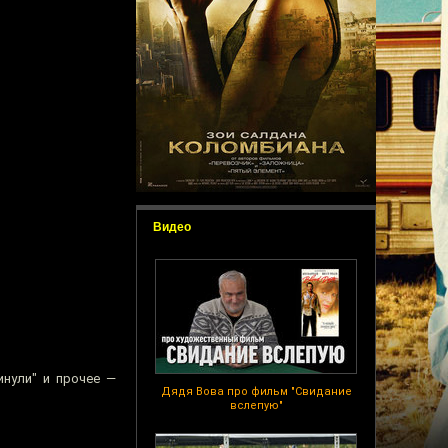
Видео
инули" и прочее —
Дядя Вова про фильм "Свидание
вслепую"