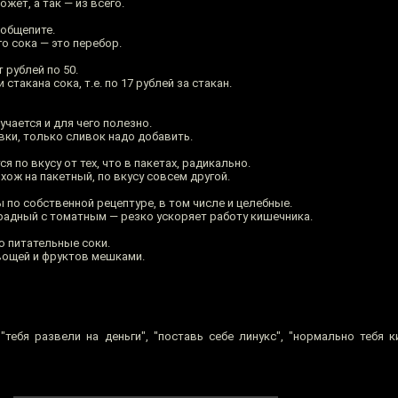
жет, а так — из всего.
 общепите.
о сока — это перебор.
 рублей по 50.
такана сока, т.е. по 17 рублей за стакан.
учается и для чего полезно.
вки, только сливок надо добавить.
 по вкусу от тех, что в пакетах, радикально.
хож на пакетный, по вкусу совсем другой.
по собственной рецептуре, в том числе и целебные.
адный с томатным — резко ускоряет работу кишечника.
ю питательные соки.
ощей и фруктов мешками.
"тебя развели на деньги", "поставь себе линукс", "нормально тебя к