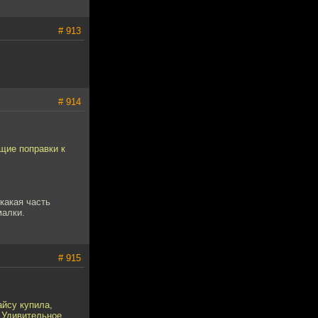
# 913
# 914
щие поправки к
какая часть
малки.
# 915
айсу купила,
. Удивительное