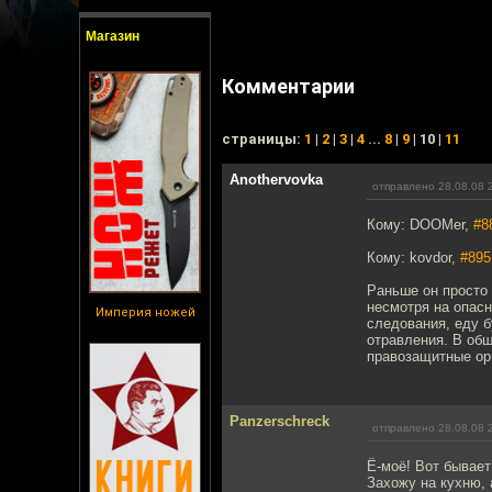
Магазин
Комментарии
cтраницы:
1
|
2
|
3
|
4
...
8
|
9
| 10 |
11
Anothervovka
отправлено 28.08.08 
Кому: DOOMer,
#8
Кому: kovdor,
#895
Раньше он просто 
несмотря на опас
Империя ножей
следования, еду б
отравления. В общ
правозащитные ор
Panzerschreck
отправлено 28.08.08 
Ё-моё! Вот бывает
Захожу на кухню, 