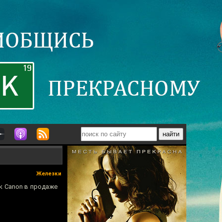
Железки
к Canon в продаже