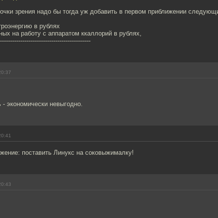
очки зрения надо бы тогда уж добавить в первом приближении следующи
троэнергию в рублях
ных на работу с аппаратом ккаллорий в рублях,
-----------------------------------------------
20:37
 - экономически невыгодно.
20:41
ожение: поставить Линукс на соковыжималку!
20:43