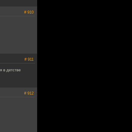
# 910
# 911
я в детстве
# 912