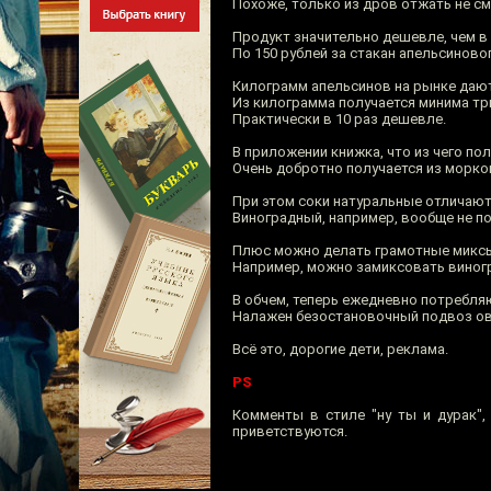
Похоже, только из дров отжать не смо
Продукт значительно дешевле, чем в
По 150 рублей за стакан апельсиновог
Килограмм апельсинов на рынке дают
Из килограмма получается минима три с
Практически в 10 раз дешевле.
В приложении книжка, что из чего пол
Очень добротно получается из морко
При этом соки натуральные отличаются
Виноградный, например, вообще не по
Плюс можно делать грамотные миксы 
Например, можно замиксовать виногр
В обчем, теперь ежедневно потребля
Налажен безостановочный подвоз ов
Всё это, дорогие дети, реклама.
PS
Комменты в стиле "ну ты и дурак", 
приветствуются.