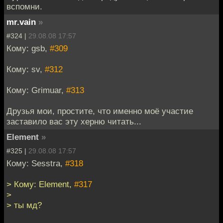
вспомни.
mr.vain
»
#324 |
29.08.08 17:57
Кому: gsb,
#309
Кому: sv,
#312
Кому: Grimuar,
#313
Друзья мои, простите, что именно моё участие
заставило вас эту херню читать...
Element
»
#325 |
29.08.08 17:57
Кому: Sesstra,
#318
> Кому: Element,
#317
>
> ты мд?