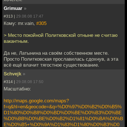
Grimuar
»
#313 |
29.08.08 17:47
Кому: mr.vain,
#305
> Место покойной Политковской отныне не считаю
вакантным.
Да не, Латынина на своём собственном месте.
Просто Политковская прославилась сдохнув, а эта
всё ещё влачит тягостное существование.
Schvejk
»
#314 |
29.08.08 17:50
Масштабно:
http://maps.google.com/maps?
f=q&hl=en&geocode=&q=%D0%97%D0%B2%D0%B5%
D1%80%D0%B8%D0%BD%D0%BE%D0%B3%D0%BE
%D0%BB%D0%BE%D0%B2%D1%81%D0%BA%D0%B
E%D0%B5+%D0%9A%D1%83%D1%80%D0%B3%D0