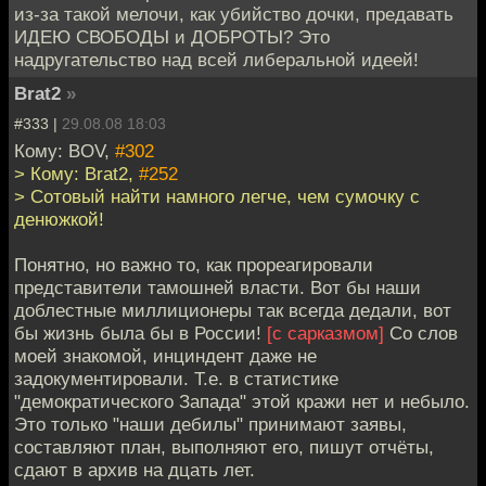
из-за такой мелочи, как убийство дочки, предавать
ИДЕЮ СВОБОДЫ и ДОБРОТЫ? Это
надругательство над всей либеральной идеей!
Brat2
»
#333 |
29.08.08 18:03
Кому: BOV,
#302
> Кому: Brat2,
#252
> Сотовый найти намного легче, чем сумочку с
денюжкой!
Понятно, но важно то, как прореагировали
представители тамошней власти. Вот бы наши
доблестные миллиционеры так всегда дедали, вот
бы жизнь была бы в России!
[с сарказмом]
Со слов
моей знакомой, инциндент даже не
задокументировали. Т.е. в статистике
"демократического Запада" этой кражи нет и небыло.
Это только "наши дебилы" принимают заявы,
составляют план, выполняют его, пишут отчёты,
сдают в архив на дцать лет.