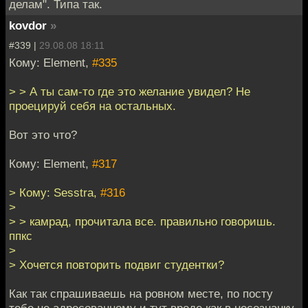
делам". Типа так.
kovdor
»
#339 |
29.08.08 18:11
Кому: Element,
#335
> > А ты сам-то где это желание увидел? Не
проецируй себя на остальных.
Вот это что?
Кому: Element,
#317
> Кому: Sesstra,
#316
>
> > камрад, прочитала все. правильно говоришь.
ппкс
>
> Хочется повторить подвиг студентки?
Как так спрашиваешь на ровном месте, по посту
тебе не адресованному и тут вроде как в несознанку