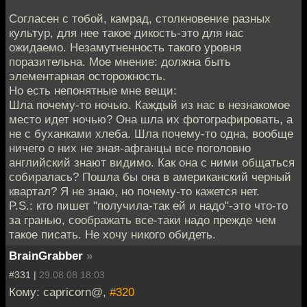
Согласен с тобой, камрад, столкновение разных
культур, для нее такое дикость-это для нас
ожидаемо. Незамутненность такого уровня
поразительна. Мое мнение: должна быть
элементарная осторожность.
Но есть непонятные мне вещи:
Шла почему-то ночью. Каждый из нас в незнакомое
место идет ночью? Она шла их фотографировать, а
не с буханками хлеба. Шла почему-то одна, вообще
ничего о них не зная-афганцы все поголовно
английский знают видимо. Как она с ними общаться
собиралась? Пошла бы она в американский черный
квартал? Я не знаю, но почему-то кажется нет.
P.S.: кто пишет "получила-так ей и надо"-это что-то
за гранью, соображать все-таки надо прежде чем
такое писать. Не хочу никого обидеть.
BrainGrabber
»
#331 |
29.08.08 18:03
Кому: capricorn@,
#320