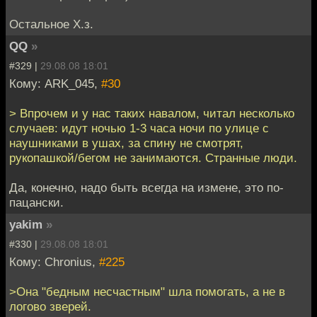
Остальное Х.з.
QQ
»
#329 |
29.08.08 18:01
Кому: ARK_045,
#30
> Впрочем и у нас таких навалом, читал несколько
случаев: идут ночью 1-3 часа ночи по улице с
наушниками в ушах, за спину не смотрят,
рукопашкой/бегом не занимаются. Странные люди.
Да, конечно, надо быть всегда на измене, это по-
пацански.
yakim
»
#330 |
29.08.08 18:01
Кому: Chronius,
#225
>Она "бедным несчастным" шла помогать, а не в
логово зверей.