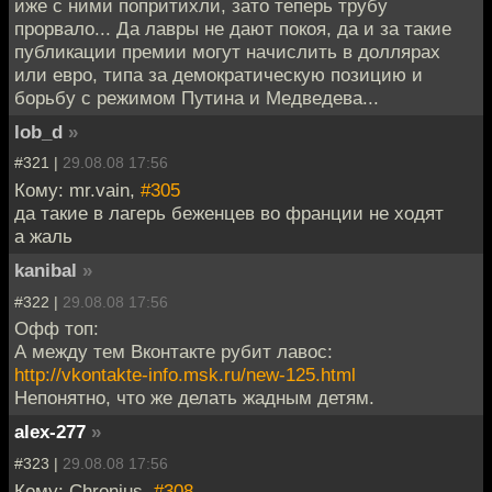
иже с ними попритихли, зато теперь трубу
прорвало... Да лавры не дают покоя, да и за такие
публикации премии могут начислить в доллярах
или евро, типа за демократическую позицию и
борьбу с режимом Путина и Медведева...
lob_d
»
#321 |
29.08.08 17:56
Кому: mr.vain,
#305
да такие в лагерь беженцев во франции не ходят
а жаль
kanibal
»
#322 |
29.08.08 17:56
Офф топ:
А между тем Вконтакте рубит лавос:
http://vkontakte-info.msk.ru/new-125.html
Непонятно, что же делать жадным детям.
alex-277
»
#323 |
29.08.08 17:56
Кому: Chronius,
#308