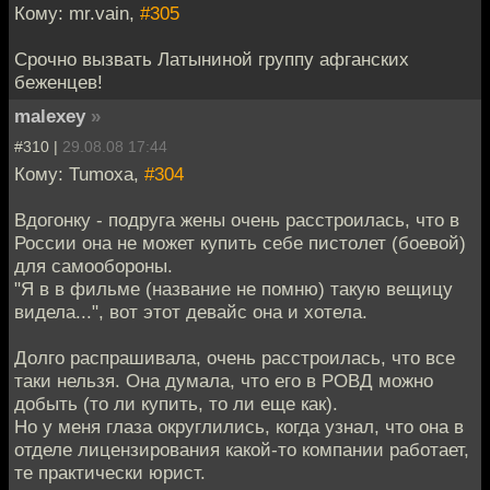
Кому: mr.vain,
#305
Срочно вызвать Латыниной группу афганских
беженцев!
malexey
»
#310 |
29.08.08 17:44
Кому: Tumoxa,
#304
Вдогонку - подруга жены очень расстроилась, что в
России она не может купить себе пистолет (боевой)
для самообороны.
"Я в в фильме (название не помню) такую вещицу
видела...", вот этот девайс она и хотела.
Долго распрашивала, очень расстроилась, что все
таки нельзя. Она думала, что его в РОВД можно
добыть (то ли купить, то ли еще как).
Но у меня глаза округлились, когда узнал, что она в
отделе лицензирования какой-то компании работает,
те практически юрист.