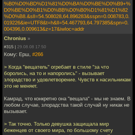
%B0%D0%BD%D1%81%D0%BA%D0%BE%D0%B9+%
D0%BE%D0%B1%D0%BB%D0%B0%D1%81%D1%82
%D0%B8.&sll=54.508028,64.896283&sspn=0.008783,0.
019226&ie=UTF8&t=h&ll=54.467793,64.797385&spn=0.
004396,0.009613&z=17&iwloc=addr
Chronius
»
#315 |
29.08.08 17:50
Кому: Ерш,
#266
> Когда "вещатель" огребает в стиле "за что
боролись, на то и напоролись" - вызывает
злорадство и удовлетворение. Чувств к насильникам
это не меняет.
Камрад, что конкретно она "вещала" - мы не знаем. В
любом случае, злорадства такой случай ну никак не
вызывает.
> Так точно. Только девушка защищала мир
беженцев от своего мира, по большому счету