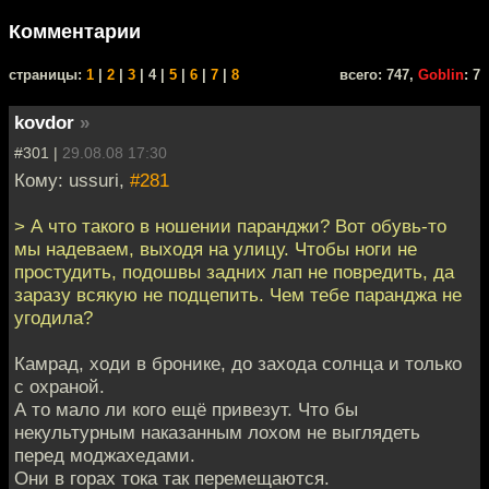
Комментарии
cтраницы:
1
|
2
|
3
| 4 |
5
|
6
|
7
|
8
всего: 747,
Goblin
: 7
kovdor
»
#301 |
29.08.08 17:30
Кому: ussuri,
#281
> А что такого в ношении паранджи? Вот обувь-то
мы надеваем, выходя на улицу. Чтобы ноги не
простудить, подошвы задних лап не повредить, да
заразу всякую не подцепить. Чем тебе паранджа не
угодила?
Камрад, ходи в бронике, до захода солнца и только
с охраной.
А то мало ли кого ещё привезут. Что бы
некультурным наказанным лохом не выглядеть
перед моджахедами.
Они в горах тока так перемещаются.