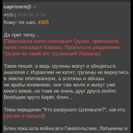
capricorn@
»
#320 |
29.08.08 17:56
Кому: mr.vain,
#305
Да прет тетку...
[Произошла палестинизация Грузии, произошла
палестинизация Кавказа. Произошло разделение
Грузии на такой вот грузинский Израиль]
Такое пишет, а ведь грузины могут и обидеться,
аналогия с Израилем не катит, грузины не вернулись
в землю обетованную, а осетины и абхазы
не арабы кочевники, они там жили и живут уже
много веков, но тоже не очень друг друга любят.
Вообщем круто берет, блин...
Тема передачки "Кто разрушил Цхинвали?", как кто,
[грузин в пальто]
!
Блин пока шла война все Ганопольские, Латынины и