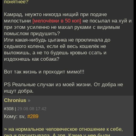
понятнее?
Камрад, неужто никогда нищий при подаче
милостыни
[мелочёвки в 50 коп]
не посылал на хуй и
при этом усиленно не махал руками с видимым
помыслом придушить?
Или какая-нибудь цыганка не проклинала до
седьмого колена, если ей весь кошелёк не
выложишь, а не то будешь кровью ссать и
издохнешь как собака?
Вот так жизнь и проходит мимо!!!
PS Реальные случаи из моей жизни. От добра не
ищут добра.
Chronius
»
#308 |
29.08.08 17:42
Кому: sv,
#289
> на нормальное человеческое отношение к себе,
она и расчитывала. А зря. Какие у нее были