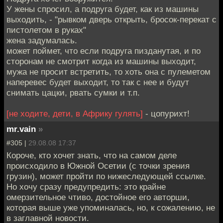
У жены спросил, а подруга будет, как из машины
выходить, - "рывком дверь открыть, бросок-перекат с
пистолетом в руках"
жена задумалась.
может поймет, что если подруга пизданутая, и по
сторонам не смотрит когда из машины выходит,
мужа не просит встретить, то хоть она с пулеметом
наперевес будет выходит, то так с нее и будут
снимать цацки, рвать сумки и т.п.
[не ходите, дети, в Африку гулять]
- цопурихт!
mr.vain
»
#305 |
29.08.08 17:37
Короче, кто хочет знать, что на самом деле
происходило в Южной Осетии (с точки зрения
грузин), может пройти по нижеследующей ссылке.
Но хочу сразу предупредить: это крайне
омерзительное чтиво, достойное его авторши,
которая выше уже упоминалась, но, к сожалению, не
в заглавной новости.