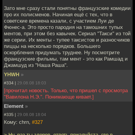
Зато мне сразу стали понятны французские комедии
про их полисменов. Начиная ещё с тех, что в
советские времена казали, с участием Луи де
Фюнес-а. Это просто пародия на тамошних тупых
ментов, при этом без кавычек. Сериал "Такси" из той
же серии. Их менты - тупее таксистов и разносчиков
пиццы на несколько порядков. Большего
оскорбления придумать труднее. Ну посмотрите
французские фильмы, там мент - это как Рамшад и
Джамшуд из "Наша Раша".
YHWH
»
#334 |
29.08.08 18:03
[прочитал новость. Только, что пришел с просмотра
"Вавилона Н.Э.". Понимающе кивает.]
Element
»
#335 |
29.08.08 18:04
Кому: chrn,
#327
> Ну, раз ты здоров, ответь пожалуйста, где в