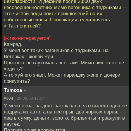
безопасности. И дефиле после 23:00 двух
несовершеннолетних мимо вагончика с таджиками --
это чистой воды поиск приключений на их
собственные жопы. Провокация, если хочешь.
> Так понятней?
[живо интересуется]
Камрад.
У меня вот таких вагончиков с таджиками, на
Ветерках - жопой жри.
Проспект не глухомань всё таки. Мимо них то же не
ходить?
А то хуй его знает. Может паранджу жене и дочери
прикупить?
Tumoxa
»
#304 |
29.08.08 17:34
У меня жена, на днях рассказала, что вышла одна ее
подруга из авто, а на нее прыг, два чорных парня,
хвать сумку, деньги, золото, брильянты и рванули в
наутек.
Подруга хочет вооружится.