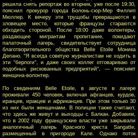
решила снять репортаж во вторник, уже после 19:30,
пояснил прокурор города Болонь-сюр-Мер Филлип
Мюллер. К вечеру эти трущобы превращаются в
зловещее место, которые французы стараются
обходить стороной. После 18:00 даже волонтеры,
раздающие мигрантам пропитание, покидают
палаточный лагерь, свидетельствует сотрудница
благотворительного общества Belle Etoile Моника
Делано. "Я всегда советую журналистам не ходить в
эти "берлоги", и даже своих коллег отговариваю от
подобных рискованных предприятий", — поясняет
женщина-волонтер.
По сведениям Belle Etoile, в августе в лагере
проживали 450 человек, включая афганцев, курдов,
иранцев, иракцев и африканцев. При этом только 30
из них были женщинами. В полиции также считают,
что здесь же живут и выходцы с Балкан. Добавим,
что в 2002 году французские власти уже закрывали
аналогичный лагерь Красного креста Sangatte,
размещенный в пригороде Кале. Однако поток