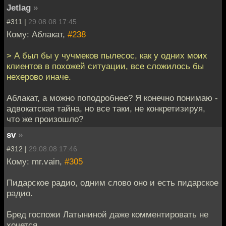
Jetlag
»
#311 |
29.08.08 17:45
Кому: Аблакат,
#238
> А был бы у чучмеков пылесос, как у одних моих
клиентов в похожей ситуации, все сложилось бы
нехерово иначе.
Аблакат, а можно поподробнее? Я конечно понимаю -
адвокатская тайна, но все таки, не конкретизируя,
что же произошло?
sv
»
#312 |
29.08.08 17:46
Кому: mr.vain,
#305
Пидарское радио, одним слово оно и есть пидарское
радио.
Бред госпожи Латыниной даже комментировать не
хочется.