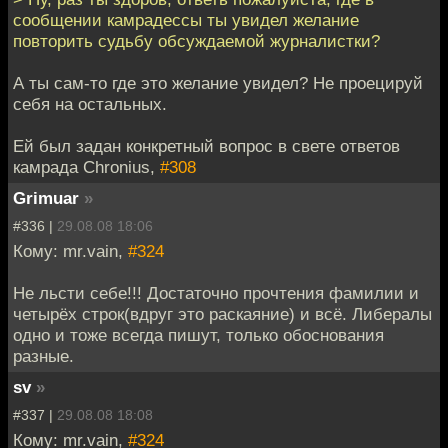
сообщении камрадессы ты увидел желание
повторить судьбу обсуждаемой журналистки?
А ты сам-то где это желание увидел? Не проецируй
себя на остальных.
Ей был задан конкретный вопрос в свете ответов
камрада Chronius,
#308
Grimuar
»
#336 |
29.08.08 18:06
Кому: mr.vain,
#324
Не льсти себе!!! Достаточно прочтения фамилии и
четырёх строк(вдруг это раскаяние) и всё. Либералы
одно и тоже всегда пишут, только обоснования
разные.
sv
»
#337 |
29.08.08 18:08
Кому: mr.vain,
#324