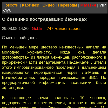
Новости
|
Картинки
|
Видео
|
Переводы
|
Магазин
|
VIP
клуб
О безвинно пострадавших беженцах
29.08.08 14:20
|
Goblin
|
747 комментариев
С мест сообщают:
По меньшей мере шестеро неизвестных напали на
молодую журналистку, когда она делала
фоторепортаж из лагеря беженцев, расположенного в
прибрежной части департамента Па-де-Кале. Жители
этого импровизированного поселения в дальнейшем
намереваются переправиться через Ла-Манш в
Великобританию, передает телекомпания BBC. По
предварительной информации, насильники были
афганцами.
В настоящее время задержаны 10 человек,
подозреваемых в преступлении, которое в полиции
охарактеризовали как "чрезвычайно зверское". 31-