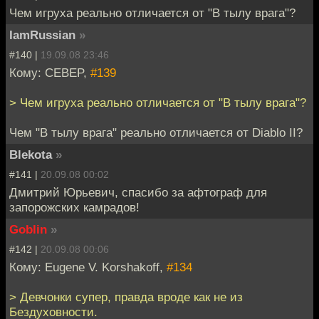
Чем игруха реально отличается от "В тылу врага"?
IamRussian
»
#140 |
19.09.08 23:46
Кому: CEBEP,
#139
> Чем игруха реально отличается от "В тылу врага"?
Чем "В тылу врага" реально отличается от Diablo II?
Blekota
»
#141 |
20.09.08 00:02
Дмитрий Юрьевич, спасибо за афтограф для
запорожских камрадов!
Goblin
»
#142 |
20.09.08 00:06
Кому: Eugene V. Korshakoff,
#134
> Девчонки супер, правда вроде как не из
Бездуховности.