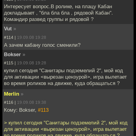
Интересует вопрос.В ролике, на плацу Кабан
докладывает , "бла бла бла , рядовой Кабан".
Командир развед группы и рядовой ?
Vut
»
#114 |
19.09.08 19:28
А зачем кабану голос сменили?
Bokser
»
#115 |
19.09.08 19:28
купил сегодня "Санитары подземелий 2", мой код
для активации <вырезан цензурой>, игра вылетает
во время роликов на движке, куда обращаться ?
Merlin
»
#116 |
19.09.08 19:38
Кому: Bokser,
#113
> купил сегодня "Санитары подземелий 2", мой код
для активации <вырезан цензурой>, игра вылетает
во время роликов на движке, куда обращаться ?