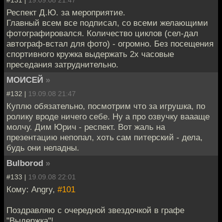
Респект Д.Ю. за мероприятие.
Главный всем все подписал, со всеми желающими
фотографировался. Количество циклов (сел-дал
автограф-встал для фото) - огромно. Без посещения
спортивного кружка выдержать 2х часовые
преседания затруднительно.
МОИСЕЙ
»
#132 |
19.09.08 21:47
Куплю обязательно, посмотрим что за игрушка, по
ролику вроде ничего себе. Ну а про озвучку ваааще
молчу. Дим Юрич - респект. Вот жаль на
презентацию непопал, хоть сам питерский - дела,
будь они неладны.
Bulborod
»
#133 |
19.09.08 22:01
Кому: Angry,
#101
Поздравляю с очередной звездочкой в графе
"Выдержка"!