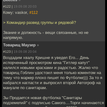
#122 |
19.09.08 20:03
Кому: vaskor,
#112
> Командир развед группы и рядовой?
Звание и должность - вещи связанные, но не
напрямую.
Товарищ Маузер
»
#123 |
19.09.08 20:04
Воздадим хвалу Кришне я уведел Его... День
испорченный просмотром кина "Гитлер капут"
налился новыми красками и радостью. Жалко что
товарищ Гоблин удостоил меня только коментом на
тему что маркер плохо пишет по Футболке))) За то я
набрался нагласти и выпросил второй Автогроф на
мануале по санитарам.
Зы Продается новая футболка "Санитары
подземелий" с подписью Самого....Торги начинаются