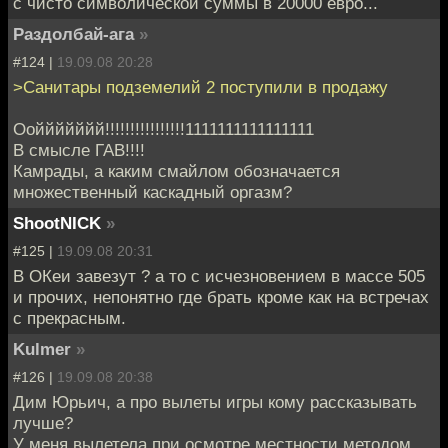
с чисто символической суммы в 20000 евро...
Раздолбай-ага
»
#124 |
19.09.08 20:28
>Санитары подземелий 2 поступили в продажу
Ооййййййй!!!!!!!!!!!!!!!!1111111111111111
В смысле ГАВ!!!!
Камрады, а каким смайлом обозначается
множественный каскадный оргазм?
ShootNICK
»
#125 |
19.09.08 20:31
В ОКеи завезут ? а то с исчезновением в массе 505
и прочих, непонятно где брать кроме как на встречах
с прекрасным.
Kulmer
»
#126 |
19.09.08 20:38
Дим Юрьич, а про вылеты игры кому рассказывать
лучше?
У меня вылетела при осмотре местности методом