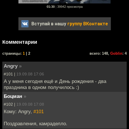
01:30
|
39942 просмотра
Вступай в нашу
группу ВКонтакте
Комментарии
cтраницы:
1
| 2
всего: 148,
Goblin
: 4
Angry
»
#101 |
19.09.08 17:06
А у меня сегодня ещё и День рождения - два
праздника в одном получилось :)
Боцман
»
#102 |
19.09.08 17:08
Кому: Angry,
#101
Поздравления, камраделло.