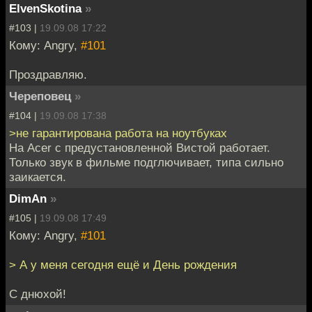
ElvenSkotina
»
#103 |
19.09.08 17:22
Кому: Angry,
#101
Проздравляю.
Череповец
»
#104 |
19.09.08 17:38
>не гарантирована работа на ноутбуках
На Acer с предустановленной Вистой работает.
Только звук в фильме подглючивает, типа сильно
заикается.
DimAn
»
#105 |
19.09.08 17:49
Кому: Angry,
#101
> А у меня сегодня ещё и День рождения
С днюхой!