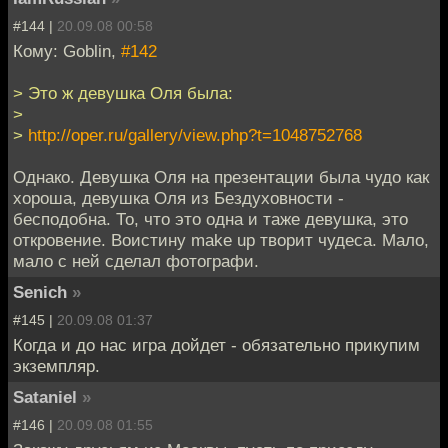
#144 |
20.09.08 00:58
Кому: Goblin,
#142
> Это ж девушка Оля была:
>
>
http://oper.ru/gallery/view.php?t=1048752768
Однако. Девушка Оля на презентации была чудо как
хороша, девушка Оля из Бездуховности -
бесподобна. То, что это одна и таже девушка, это
откровение. Воистину make up творит чудеса. Мало,
мало с ней сделал фотографи.
Senich
»
#145 |
20.09.08 01:37
Когда и до нас игра дойдет - обязательно прикупим
экземпляр.
Sataniel
»
#146 |
20.09.08 01:55