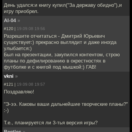
День удался:и книгу купил("За державу обидно"),и
игру приобрел.
AI-04
»
#120 |
19.09.08 19:56
Разрешите отчитаться - Дмитрий Юрьевич
существует:) прекрасно выглядит и даже иногда
улыбается:)
Был на презентации, закупился контентом, строю
планы по дефилированию в окрестностях в
футболке и с книгой под мышкой:) ГАВ!
vkni
»
#121 |
19.09.08 19:57
Поздравляю!
"Э-ээ. Каковы ваши дальнейшие творческие планы?"
:-)
Т.е., планируется ли 3-тья версия игры?
Beetles
»