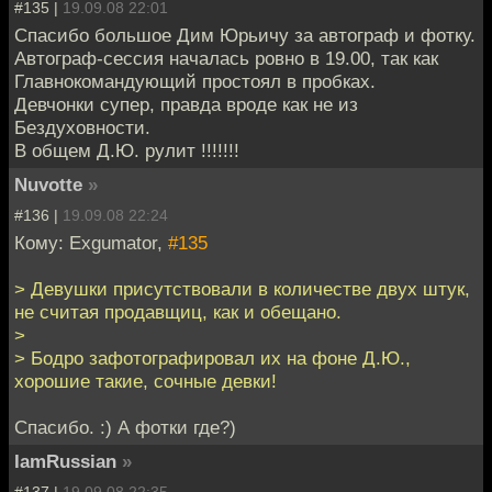
#135 |
19.09.08 22:01
Спасибо большое Дим Юрьичу за автограф и фотку.
Автограф-сессия началась ровно в 19.00, так как
Главнокомандующий простоял в пробках.
Девчонки супер, правда вроде как не из
Бездуховности.
В общем Д.Ю. рулит !!!!!!!
Nuvotte
»
#136 |
19.09.08 22:24
Кому: Exgumator,
#135
> Девушки присутствовали в количестве двух штук,
не считая продавщиц, как и обещано.
>
> Бодро зафотографировал их на фоне Д.Ю.,
хорошие такие, сочные девки!
Спасибо. :) А фотки где?)
IamRussian
»