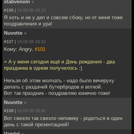
stabvenom
»
#106 |
19.09.08 18:13
Я хоть и не у дел и совсем сбоку, но от меня тоже
поздравления и ура!
Nuvotte
»
#107 |
19.09.08 18:32
Кому: Angry,
#101
> А у меня сегодня ещё и День рождения - два
праздника в одном получилось :)
Нельзя об этом молчать - надо было вечеруху
делать с раздачей бутербродов и воткой.
Вот так праздник - поздравляю конечно тоже!
Nuvotte
»
#108 |
19.09.08 18:45
Вот свезло так свезло человеку - родиться в один
день с такой презентацией!
Vandal
»