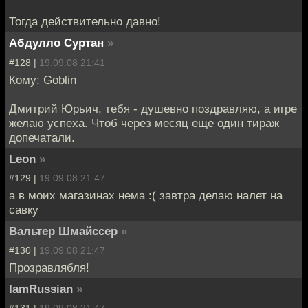
Тогда действительно давно!
Абдулло Суртан
»
#128 |
19.09.08 21:41
Кому: Goblin
Дмитрий Юрьич, тебя - душевно поздравляю, а игре
желаю успеха. Чтоб через месяц еще один тираж
допечатали.
Leon
»
#129 |
19.09.08 21:47
а в моих магазинах нема :( завтра делаю налет на
савку
Вальтер Шмайссер
»
#130 |
19.09.08 21:47
Прозравлябля!
IamRussian
»
#131 |
19.09.08 21:47