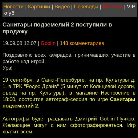
Новости
|
Картинки
|
Видео
|
Переводы
|
Магазин
|
VIP
клуб
Санитары подземелий 2 поступили в
продажу
19.09.08 12:07
|
Goblin
|
148 комментариев
Поздравляю всех камрадов, принимавших участие в
работе над игрой.
Ура!
19 сентября, в Санкт-Петербурге, на пр. Культуры д.
1, в ТРК "Родео Драйв" (5 минут от Кольцевой дороги,
съезд на пр. Культуры), в магазине Настроение в
18:00, состоится автограф-сессия по игре
Санитары
подземелий 2
.
Автографы будет раздавать Дмитрий Goblin Пучков.
Желающие могут с ним сфотографироваться. Игр
хватит всем.