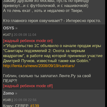
Закажу друзьям из Москвы, пусть по приезду
привезут...и с футболочкой, и с нашивочкой)
А то лень ехат , хоть и недалеко от Твери.
Кто главного героя озвучивает? - Интересно просто.
OSYS
»
#147 |
20.09.08 11:04
[жадный ребенок mode on]
>"Издательство 1С объявило о начале продаж игры
"Санитары подземелий 2: Охота за черным
квадратом", в работе над которой принимал участие
Дмитрий Пучков, известный также как Goblin."
http://lenta.ru/news/2008/09/19/sanitars/
Гоблин, сколько ты заплатил Ленте.Ру за свой
ПЕАР?!
[жадный ребенок mode off]
Zomo
»
#148 |
20.09.08 22:56
Кому: CEBEP,
#139