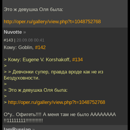
Это ж девушка Оля была:
http://oper.ru/gallery/view.php?t=1048752768
Nuvotte
»
#143 |
20.09.08 00:41
Кому: Goblin,
#142
> Кому: Eugene V. Korshakoff,
#134
>
> > Девчонки супер, правда вроде как не из
Бездуховности.
>
> Это ж девушка Оля была:
>
>
http://oper.ru/gallery/view.php?t=1048752768
О*у.. Офигеть!!!! А меня там не было АААААААА
!!11111111!!!!!!!!!!!!
IamRussian
»