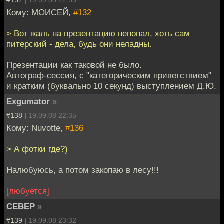
#137 |
19.09.08 22:35
Кому: МОИСЕЙ,
#132
> Вот жаль на презентацию непопал, хоть сам
питерский - дела, будь они неладны.
Презентации как таковой не было.
Автограф-сессия, с "категорическим приветствием"
и кратким (буквально 10 секунд) выступлением Д.Ю.
Exgumator
»
#138 |
19.09.08 22:35
Кому: Nuvotte,
#136
> А фотки где?)
Налюбуюсь, а потом закопаю в лесу!!!
[любуется]
CEBEP
»
#139 |
19.09.08 23:32