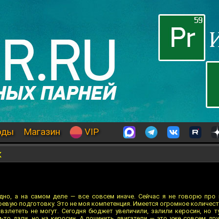
оды
Магазин
VIP
к
но, а на самом деле — все совсем иначе. Сейчас я не говорю про
боевую подготовку. Это не моя компетенция. Имеется огромное количес
взлететь не могут. Сегодня бюджет увеличили, залили керосин, но т
и-то дали, но на керосин. А починить двигатели — это уже совсем др