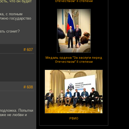
ость, что он будет
Отечеством" II степени
ка, с полным
олжно государство
ать сгонит?
# 607
Медаль ордена "За заслуги перед
Отечеством" II степени
# 608
 подложка. Попытки
даже не любви и
РВИО