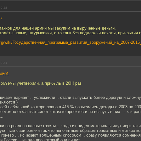
10:28
7
 танков для нашей армии мы закупим на вырученные деньги.
ртолёты новые, штурмовики, а то танк без поддержки пехоты, прикрытия 
ia.org/wiki/Государственная_программа_развития_вооружений_на_2007-2015
10:31
#601
 объемы учетверили, а прибыль в 20!!! раз
ючаем вариант .. усложнили .. стали выпускать более дорогую и сложн
еняются )
моей небольшой конторе ровно в 415 % повысились доходы с 2003 по 2008
е можно отказываться от как ихто проектов и не вязнуть в них ... как ра
..
и на реально клёвые газеты .. когда их видео материалы идут черз таки
уют там свои ролики так что непонятным образом грамотные и меткие к
гонево ... исчезают волшебным способом .. сразу появляются сомнения
 России .. из ада про который они пишут ...