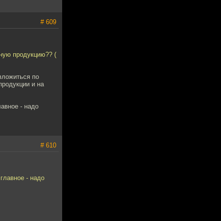
# 609
жную продукцию?? (
вложиться по
продукции и на
лавное - надо
# 610
главное - надо