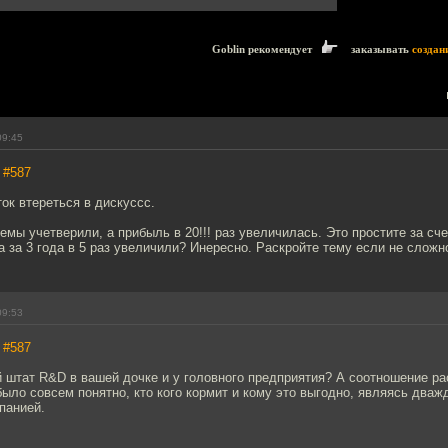
Goblin рекомендует
заказывать
создан
09:45
,
#587
ток втереться в дискуссс.
емы учетверили, а прибыль в 20!!! раз увеличилась. Это простите за сч
а за 3 года в 5 раз увеличили? Инересно. Раскройте тему если не сложно
09:53
,
#587
 штат R&D в вашей дочке и у головного предприятия? А соотношение ра
ыло совсем понятно, кто кого кормит и кому это выгодно, являясь два
панией.