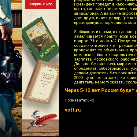
Президент приедет в какой-нибуд
центр, где сидят не летчики, а
авиасалонах. А на войне акроба
друг друга, видят радар, "реше
приведенную в нормальное состо
Я общаюсь и с теми, кто делает 
замалчивается практически все
вопрос "Что делать"? Придется 
созданию военных и гражданск
происходят те объективные пр
комплекса было сосредоточен
зарплата московского рабочег
Дальше. Сегодня весь мир имее
определяет себестоимость, ур
делаем двигатели 5-го поколени
2000 купят те страны, которы
двигатель, не могу сказать сколь
Через 5-10 лет Россия будет
Познавательно.
vott.ru