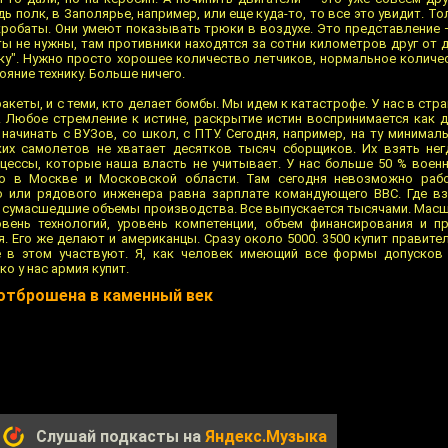
ь полк, в Заполярье, например, или еще куда-то, то все это увидит. То
 акробаты. Они умеют показывать трюки в воздухе. Это представление
ты не нужны, там противники находятся за сотни километров друг от д
тку". Нужно просто хорошее количество летчиков, нормальное количе
яние технику. Больше ничего.
ракеты, и с теми, кто делает бомбы. Мы идем к катастрофе. У нас в стр
. Любое стремление к истине, раскрытие истин воспринимается как 
начинать с ВУЗов, со школ, с ПТУ. Сегодня, например, на ту минима
их самолетов не хватает десятков тысяч сборщиков. Их взять нег
оцессы, которые наша власть не учитывает. У нас больше 50 % вое
о в Москве и Московской области. Там сегодня невозможно рабо
о или рядового инженера равна зарплате командующего ВВС. Где вз
т сумасшедшие объемы производства. Все выпускается тысячами. Мас
овень технологий, уровень компетенции, объем финансирования и п
я. Его же делают и американцы. Сразу около 5000. 3500 купит правит
е в этом участвуют. Я, как человек имеющий все формы допусков
ко у нас армия купит.
 отброшена в каменный век
Слушай подкасты на
Яндекс.Музыка