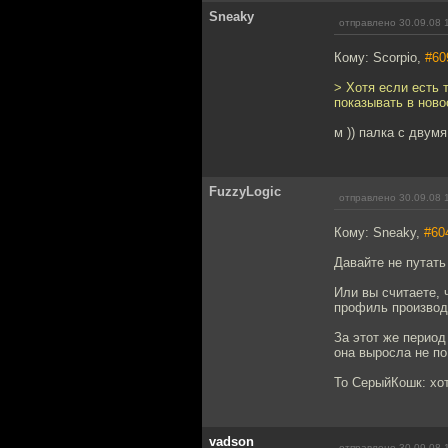
Sneaky
отправлено 30.09.08 
Кому: Scorpio,
#60
> Хотя если есть 
показывать в ново
м )) палка с двумя
FuzzyLogic
отправлено 30.09.08 
Кому: Sneaky,
#60
Давайте не путать
Или вы считаете, 
профиль производ
За этот же период
она выросла не п
То СерыйКошк: хот
vadson
отправлено 30.09.08 