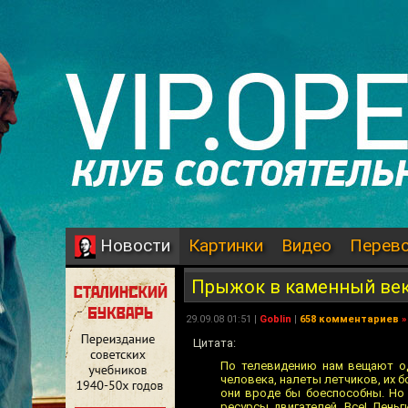
Картинки
Видео
Перев
Новости
Прыжок в каменный ве
29.09.08 01:51 |
Goblin
|
658 комментариев
»
Цитата:
По телевидению нам вещают од
человека, налеты летчиков, их 
они вроде бы боеспособны. Но 
ресурсы двигателей. Все! Деньг