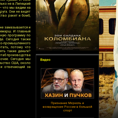
лько не в Липецкий
 — что мы видим на
руга. Они не видят
ство ракет и бомб,
ане замазывается и
демарш. И главный
льную программу по
де. Сегодня также
нно-промышленного
тать, потому что
ять такие деньги?
штаб производства
рочее. Сегодня мы
Видео
ельство США, около
 и отвечающий за
Признание Меркель и
возвращение России в большой
спорт