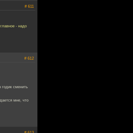
# 611
главное - надо
# 612
з годик сменить
дается мне, что
# 613