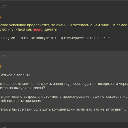
11:20
9
такое успешное предприятия, то очень бы хотелось о нем знать. А самое 
стях и учиться как
[надо]
делать
 концами ... а как же конкуренты ...)) коммерческая тайна .. ~_~
11:54
4
 мягкое с теплым.
что запросто можно построить завод под производство гвоздиков, а чере
ства на выпуск винтиков?
 значительно возросла и стоимость проектирования. вам не кажется? и с
о объективным причинам.
елось бы все таки услышать комментарий, если вас это не затруднит...
12:05