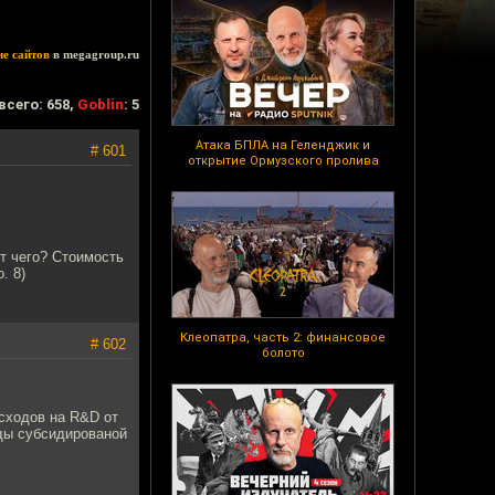
ие сайтов
в megagroup.ru
всего: 658,
Goblin
: 5
Атака БПЛА на Геленджик и
# 601
открытие Ормузского пролива
ет чего? Стоимость
. 8)
Клеопатра, часть 2: финансовое
# 602
болото
сходов на R&D от
жды субсидированой