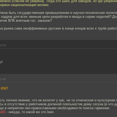
зможно (совсем не уверена). Тогда это шанс для заводов, но где уверенн
держки национализации велики.
олжна быть государственная промышленная и научно-техническая полити
 кадров для всех звеньев цепи разработки и ввода в серию изделий? Д
итие ВПК внятным гос. заказом?
а рынка сама неэффекивных русских в конце концов всех к трубе работ
10:50
и?
11:00
,
#587
сть личное мнение, что не взлетит у нас, не та этническая и культурная
сь в отсутствие у работников должной лояльностик дому сегуна (и это 
бще в неприятие нео-православными необходимости поиска гармонии.
[ой!]
- никуда, то какой же это lean.