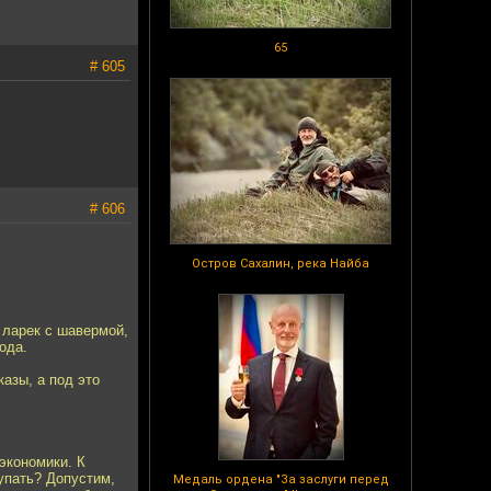
65
# 605
# 606
Остров Сахалин, река Найба
 ларек с шавермой,
ода.
казы, а под это
экономики. К
упать? Допустим,
Медаль ордена "За заслуги перед