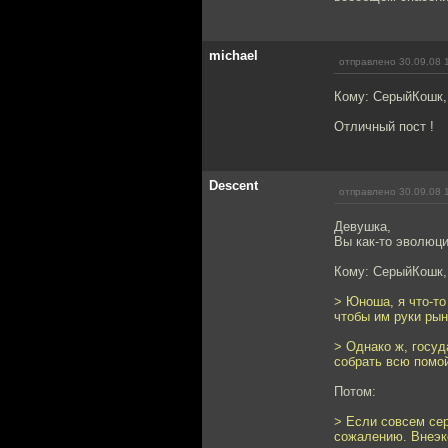
michael
отправлено 30.09.08 
Кому: СерыйКошк
Отличный пост !
Descent
отправлено 30.09.08 
Девушка,
Вы как-то эволюци
Кому: СерыйКошк
> Юноша, я что-то
чтобы им руки рын
> Однако ж, госуд
собрать всю помой
Потом:
> Если совсем сер
сожалению. Внеэк