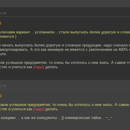
11:05
4
ключаем вариант .. усложнили .. стали выпускать более дорогую и сло
еняются )
ы начать выпускать более дорогую и сложную продукцию, надо сначало 
 амортизировать. А это как минимум не вяжется с увеличением на 400% 
ыли.
кое успешное предприятия, то очень бы хотелось о нем знать. А самое г
стях и учиться как
[надо]
делать.
11:20
9
такое успешное предприятия, то очень бы хотелось о нем знать. А самое 
стях и учиться как
[надо]
делать
 концами ... а как же конкуренты ...)) коммерческая тайна .. ~_~