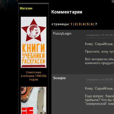
Магазин
Комментарии
cтраницы:
1
|
2
|
3
|
4
|
5
|
6
| 7
FuzzyLogic
отправлено 30.09.08 
Кому: СерыйКошк
Простите, хочу чу
Вот интересно объ
конечного продукт
Советские
учебники 1940-50х
Scorpio
годов
отправлено 30.09.08 
Кому: СерыйКошк
Еще вопрос: Какой
прибыли? Что бы б
"комерческой" ком