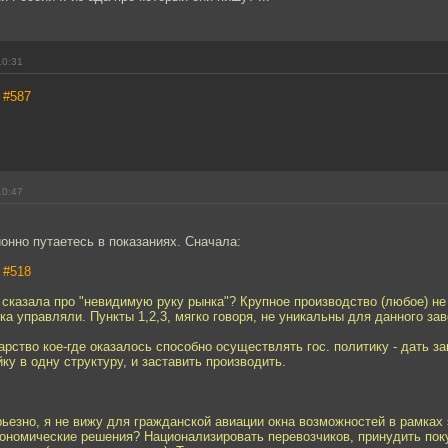
10:31
,
#587
10:47
онно путаетесь в показаниях. Сначала:
,
#518
 сказала про "невидимую руку рынка"? Крупное производство (любое) не
ка управляли. Пункты 1,2,3, мягко говоря, не уникальны для данного зав
арство кое-где оказалось способно осуществлять гос. политику - дать за
ку в одну структуру, и заставить производить.
ьезно, я не вижу для гражданской авиации окна возможностей в рамках 
ономические решения? Национализировать перевозчиков, принудить пок