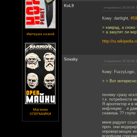
KoL9
отправлено 30.09.08 
Кому: dartlight,
#59
> камрад, а скоко
> а закупят ли ве
Империя ножей
http://ru.wikiped
Sneaky
отправлено 30.09.08 
Кому: FuzzyLogic,
> > Вот интересно
почему сразу искл
т.к. потребности м
Я архитектор и в 
инфляцию .. и даж
Магазин
скажешь ?? глупо .
ОПЕРМАЙКИ
меня радуют ссылк
проч. они модерир
опровергающих их 
всеобщем спасении