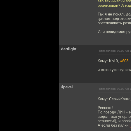
это технически во
реализован? А из
Так я не понял, д
циклом подготовки
обеспечивать разв
Или невидимая рук
dartlight
отправлено 30.09.08 
Кому: KoL9,
#603
и скоко уже купил
4pavel
отправлено 30.09.08 
Кому: СерыйКошк
Респект!
По поводу ЛИН - е
видел, все уперло
верности!), и воо
А если без палки