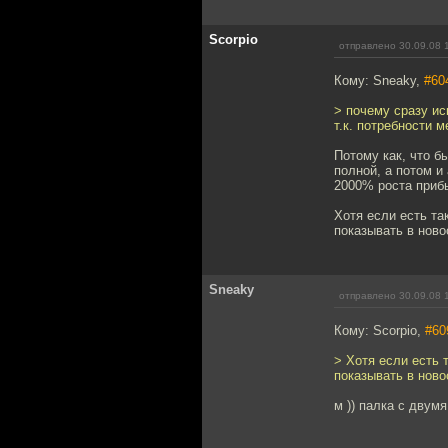
Scorpio
отправлено 30.09.08 
Кому: Sneaky,
#60
> почему сразу ис
т.к. потребности м
Потому как, что б
полной, а потом и
2000% роста приб
Хотя если есть та
показывать в ново
Sneaky
отправлено 30.09.08 
Кому: Scorpio,
#60
> Хотя если есть 
показывать в ново
м )) палка с двумя