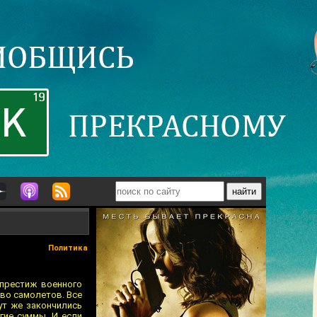
Политика
 престиж военного
тво самолетов. Все
ут же закончились
угие суммы. И если