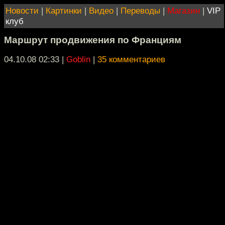
Новости
|
Картинки
|
Видео
|
Переводы
|
Магазин
|
VIP
клуб
Маршрут продвижения по Франциям
04.10.08 02:33
|
Goblin
|
35 комментариев