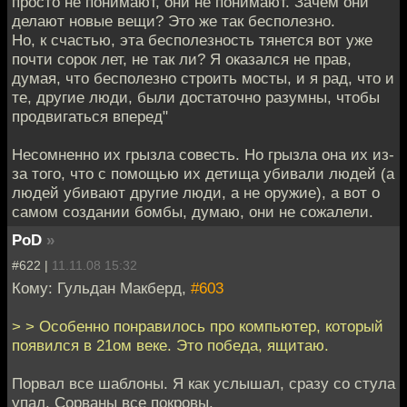
просто не понимают, они не понимают. Зачем они
делают новые вещи? Это же так бесполезно.
Но, к счастью, эта бесполезность тянется вот уже
почти сорок лет, не так ли? Я оказался не прав,
думая, что бесполезно строить мосты, и я рад, что и
те, другие люди, были достаточно разумны, чтобы
продвигаться вперед"
Несомненно их грызла совесть. Но грызла она их из-
за того, что с помощью их детища убивали людей (а
людей убивают другие люди, а не оружие), а вот о
самом создании бомбы, думаю, они не сожалели.
PoD
»
#622 |
11.11.08 15:32
Кому: Гульдан Макберд,
#603
> > Особенно понравилось про компьютер, который
появился в 21ом веке. Это победа, ящитаю.
Порвал все шаблоны. Я как услышал, сразу со стула
упал. Сорваны все покровы.