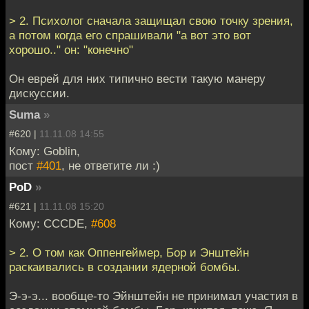
> 2. Психолог сначала защищал свою точку зрения,
а потом когда его спрашивали "а вот это вот
хорошо.." он: "конечно"
Он еврей для них типично вести такую манеру
дискуссии.
Suma
»
#620 |
11.11.08 14:55
Кому: Goblin,
пост
#401
, не ответите ли :)
PoD
»
#621 |
11.11.08 15:20
Кому: CCCDE,
#608
> 2. О том как Оппенгеймер, Бор и Энштейн
раскаивались в создании ядерной бомбы.
Э-э-э... вообще-то Эйнштейн не принимал участия в