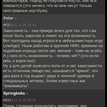
компьютеров. Народ не покупайте ноуты, они все
ломаются (это ничего, что ко мне несут только
неисправные ноутбуки).
Astar
»
#632 |
11.11.08 18:42
Зависимость - она прежде всего для тех, кто сам
хочет быть зависим и имеет на это возможность.
Вот полгодика назад игрался в небезызвестную игру
LineAge2. Ныне работаю в крупном НИИ, времени на
подобные игрища почти нет, желаня - тоже не особо.
А у кого есть возможность - почему нет? (это если
речь о взрослых)
Ну а для детей мужского пола от и-нет зависимости
есть отличное лекарство, называется "армия", его
два раза в год выдают дяди в зеленой одежде в
специальных аптеках, более известных как
"военкоматы".
Springboks
»
#633 |
11.11.08 23:24
Очень странная получилась программа: два