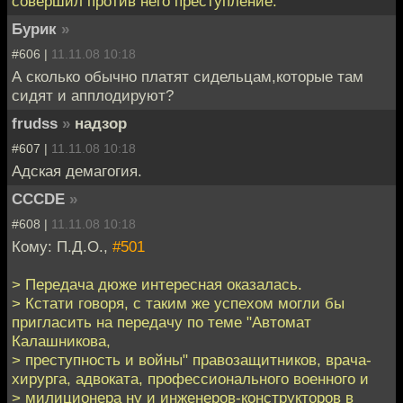
совершил против него преступление.
Бурик
»
#606 |
11.11.08 10:18
А сколько обычно платят сидельцам,которые там
сидят и апплодируют?
frudss
»
надзор
#607 |
11.11.08 10:18
Адская демагогия.
CCCDE
»
#608 |
11.11.08 10:18
Кому: П.Д.О.,
#501
> Передача дюже интересная оказалась.
> Кстати говоря, с таким же успехом могли бы
пригласить на передачу по теме "Автомат
Калашникова,
> преступность и войны" правозащитников, врача-
хирурга, адвоката, профессионального военного и
> милиционера ну и инженеров-конструкторов в