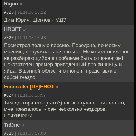
Rigan
»
#625 |
11.11.08 16:22
Дим Юрич, Щеглов - МД?
HROFT
»
#626 |
11.11.08 16:46
Посмотрел полную версию. Передача, по моему
мнению, получилась не про что. Не может психолог,
не разбирающийся в проблеме быть оппонентом!
Показателен пример приведенный про яичницу и
яйца. В данной области оппонент представляет
собой гнездо.
Fenus aka [DF]EHOT
»
#627 |
11.11.08 16:57
Там доктор-сексо(пато?)лог выступал... так вот он,
мне показалось, - сам несколько нездоров.
Психически.
Tr@ne
»
#628 |
11.11.08 17:00