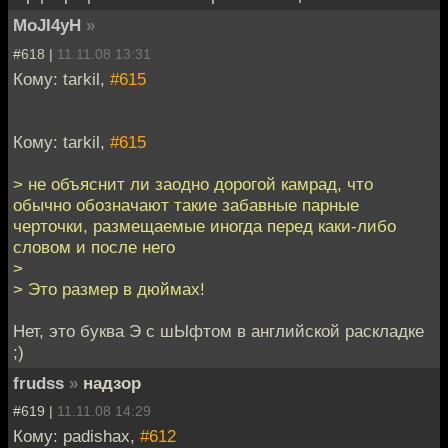
MoJI4yH
»
#618 |
11.11.08 13:31
Кому: tarkil,
#615
Кому: tarkil,
#615
> не объяснит ли заодно дорогой камрад, что
обычно обозначают такие забавные парные
черточки, размещаемые иногда перед каки-либо
словом и после него
>
> Это размер в дюймах!
Нет, это буква Э с шЫфтом в английской раскладке
;)
frudss
»
надзор
#619 |
11.11.08 14:29
Кому: padishax,
#612