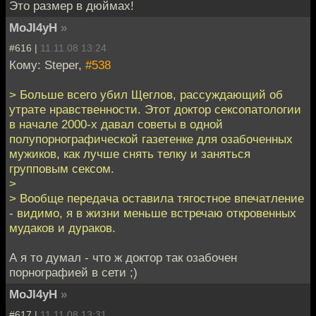
Это размер в дюймах!
MoJI4yH
»
#616 |
11.11.08 13:24
Кому: Steper,
#538
> Больше всего убил Щеглов, рассуждающий об
утрате нравственности. Этот доктор сексопатологии
в начале 2000-х давал советы в одной
полупорнографической газетенке для озабоченных
мужиков, как лучше снять телку и заняться
групповым сексом.
>
> Вообще передача оставила тягостное впечатление
- видимо, я в жизни меньше встречаю откровенных
мудаков и дураков.
А я то думал - что ж доктор так озабочен
порнографией в сети ;)
MoJI4yH
»
#617 |
11.11.08 13:31