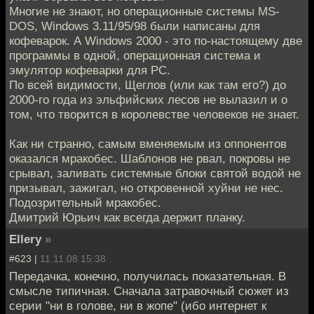
Многие не знают, но операционные системы MS-
DOS, Windows 3.11/95/98 были написаны для
кофеварок. А Windows 2000 - это по-настоящему две
программы в одной, операционная система и
эмулятор кофеварки для PC.
По всей видимости, Щеглов (или как там его?) до
2000-го года из эльфийских лесов не вылазил и о
том, что творится в королевстве человеков не знает.
Как ни странно, самым вменяемым из оппонентов
оказался мракобес. Шаблонов не рвал, покровы не
срывал, заливать системные блоки святой водой не
призывал, зажигал, но откровенной хуйни не нес.
Подозрительный мракобес.
Дмитрий Юрьич как всегда держит планку.
Ellery
»
#623 |
11.11.08 15:38
Передачка, конечно, получилась показательная. В
смысле типичная. Сначала затравочный сюжет из
серии "ни в голове, ни в жопе" (ибо интернет к