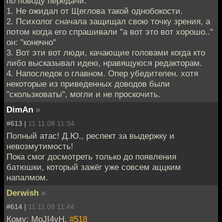
по поводу передачи.
1. Не ожидал от Щеглова такой однобокости.
2. Психолог сначала защищал свою точку зрения, а
потом когда его спрашивали "а вот это вот хорошо.."
он: "конечно"
3. Вот эти вот люди, качающие головами когда кто
либо высказывал идею, нравящуюся редакторам.
4. Напоследок о главном. Опер убедителен. хотя
некоторые из приведенных доводов были
"скользковаты", могли и не проскочить.
DimAn
»
#613 |
11.11.08 11:34
Полный атас! Д.Ю., респект за выдержку и
невозмутимость!
Пока смог досмотреть только до появления
батюшки, который зажёг уже совсем аццким
напалмом.
Derwish
»
#614 |
11.11.08 11:44
Кому: MoJI4yH,
#518