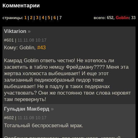
Комментарии
cтраницы:
1
|
2
|
3
|
4
|
5
|
6
| 7
всего: 652,
Goblin
: 33
Viktarion
»
#601 |
11.11.08 10:17
Кому: Goblin,
#43
Камрад Goblin ответь честно! Не хотелось ли
засветить в табло немцу Фрейдману???? Меня эта
жертва холокоста выбешивает! И еще этот
зализанный педикообразный пидор тоже
выбешивает! Не в падлу в таких педерачах
участвовать? Они же постоянно твои слова норовят
там перевернуть!
Гульдан Макберд
»
#602 |
11.11.08 10:17
Тотальный беспросветный мрак.