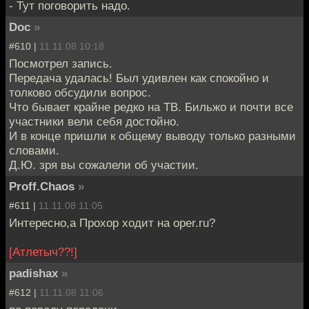
- Тут поговорить надо.
Doc
»
#610 |
11.11.08 10:18
Посмотрел запись.
Передача удалась! Был удивлен как спокойно и
толково обсудили вопрос.
Что бывает крайне редко на ТВ. Бильжо и почти все
участники вели себя достойно.
И в конце пришли к общему выводу только разными
словами.
Д.Ю. зря вы сожалели об участии.
Proff.Chaos
»
#611 |
11.11.08 11:05
Интересно,а Прохор ходит на oper.ru?
[Атлетыч??!]
padishax
»
#612 |
11.11.08 11:06