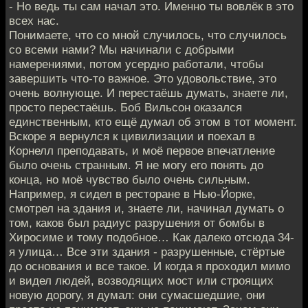
- Но ведь ты сам начал это. Именно ты вовлёк в это
всех нас.
Понимаете, что со мной случилось, что случилось
со всеми нами? Мы начинали с добрыми
намерениями, потом усердно работали, чтобы
завершить что-то важное. Это удовольствие, это
очень волнующе. И перестаёшь думать, знаете ли,
просто перестаёшь. Боб Вильсон оказался
единственным, кто ещё думал об этом в тот момент.
Вскоре я вернулся к цивилизации и поехал в
Корнелл преподавать, и моё первое впечатление
было очень странным. Я не могу его понять до
конца, но моё чувство было очень сильным.
Например, я сидел в ресторане в Нью-Йорке,
смотрел на здания и, знаете ли, начинал думать о
том, каков был радиус разрушения от бомбы в
Хиросиме и тому подобное… Как далеко отсюда 34-
я улица… Все эти здания - разрушенные, стёртые
до основания и все такое. И когда я проходил мимо
и видел людей, возводящих мост или строящих
новую дорогу, я думал: они сумасшедшие, они