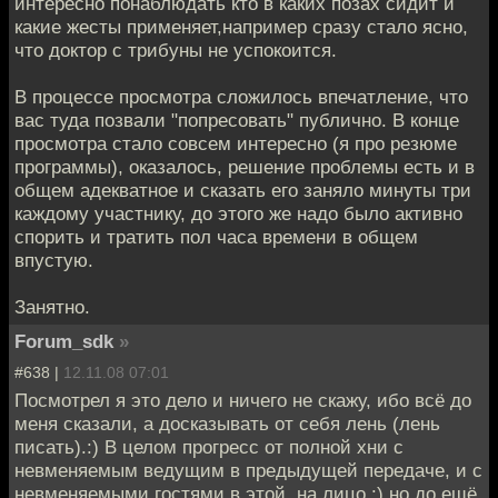
интересно понаблюдать кто в каких позах сидит и
какие жесты применяет,например сразу стало ясно,
что доктор с трибуны не успокоится.
В процессе просмотра сложилось впечатление, что
вас туда позвали "попресовать" публично. В конце
просмотра стало совсем интересно (я про резюме
программы), оказалось, решение проблемы есть и в
общем адекватное и сказать его заняло минуты три
каждому участнику, до этого же надо было активно
спорить и тратить пол часа времени в общем
впустую.
Занятно.
Forum_sdk
»
#638 |
12.11.08 07:01
Посмотрел я это дело и ничего не скажу, ибо всё до
меня сказали, а досказывать от себя лень (лень
писать).:) В целом прогресс от полной хни с
невменяемым ведущим в предыдущей передаче, и с
невменяемыми гостями в этой, на лицо :) но до ещё