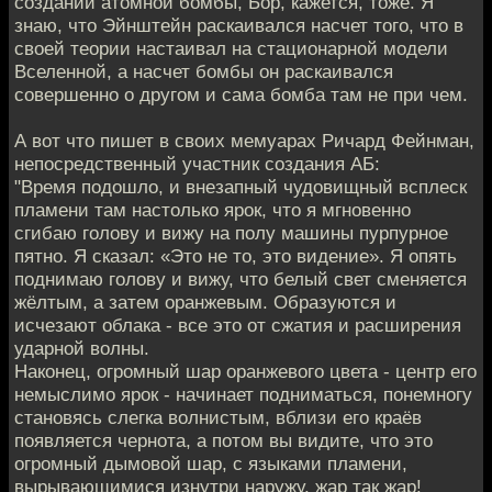
создании атомной бомбы, Бор, кажется, тоже. Я
знаю, что Эйнштейн раскаивался насчет того, что в
своей теории настаивал на стационарной модели
Вселенной, а насчет бомбы он раскаивался
совершенно о другом и сама бомба там не при чем.
А вот что пишет в своих мемуарах Ричард Фейнман,
непосредственный участник создания АБ:
"Время подошло, и внезапный чудовищный всплеск
пламени там настолько ярок, что я мгновенно
сгибаю голову и вижу на полу машины пурпурное
пятно. Я сказал: «Это не то, это видение». Я опять
поднимаю голову и вижу, что белый свет сменяется
жёлтым, а затем оранжевым. Образуются и
исчезают облака - все это от сжатия и расширения
ударной волны.
Наконец, огромный шар оранжевого цвета - центр его
немыслимо ярок - начинает подниматься, понемногу
становясь слегка волнистым, вблизи его краёв
появляется чернота, а потом вы видите, что это
огромный дымовой шар, с языками пламени,
вырывающимися изнутри наружу, жар так жар!