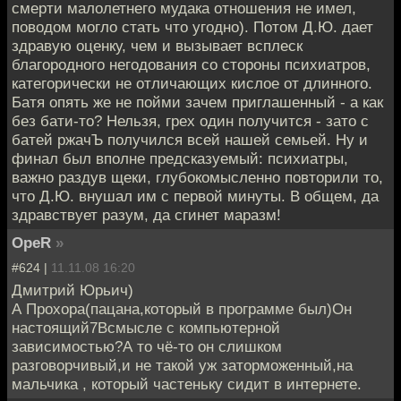
смерти малолетнего мудака отношения не имел,
поводом могло стать что угодно). Потом Д.Ю. дает
здравую оценку, чем и вызывает всплеск
благородного негодования со стороны психиатров,
категорически не отличающих кислое от длинного.
Батя опять же не пойми зачем приглашенный - а как
без бати-то? Нельзя, грех один получится - зато с
батей ржачЪ получился всей нашей семьей. Ну и
финал был вполне предсказуемый: психиатры,
важно раздув щеки, глубокомысленно повторили то,
что Д.Ю. внушал им с первой минуты. В общем, да
здравствует разум, да сгинет маразм!
OpeR
»
#624 |
11.11.08 16:20
Дмитрий Юрьич)
А Прохора(пацана,который в программе был)Он
настоящий7Всмысле с компьютерной
зависимостью?А то чё-то он слишком
разговорчивый,и не такой уж заторможенный,на
мальчика , который частеньку сидит в интернете.