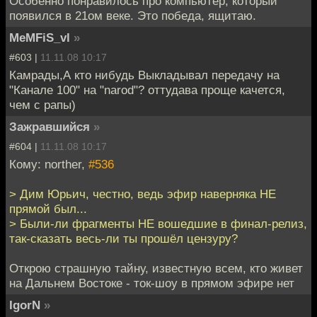
Особенно понравилось про компьютер, который
появился в 21ом веке. Это победа, ящитаю.
MeMFiS_vl
»
#603 |
11.11.08 10:17
Камрады,А кто нибудь Выкладывал передачу на
"Канале 100" на "narod"? оттудава проще качется,
чем с рапы)
Зажравшийся
»
#604 |
11.11.08 10:17
Кому: norther,
#536
> Дим Юрьич, честно, ведь эфир наверняка НЕ
прямой был...
> Были-ли фрагменты НЕ вошедшие в финал-релиз,
так-сказать весь-ли ты прошёл цензуру?
Открою страшную тайну, известную всем, кто живет
на Дальнем Востоке - ток-шоу в прямом эфире нет
IgorN
»