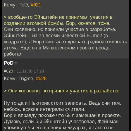
Кому: PoD,
#621
> вообще-то Эйнштейн не принимал участия в
создании атомной бомбы, Бор, кажется, тоже.
Они косвенно, но приянли участие в разработке.
Эйнштейн - из-за всеми известной E=mc2 (в
квадрате), а Бор помогал открывать радиоактивность
атома. Еще он в Манхетенском проекте вроде
работал
PoD
»
#629 |
11.11.08 17:24
Кому: Tr@ne,
#628
> Они косвенно, но приянли участие в разработке.
Ну тогда и Ньютона стоит записать. Ведь они там,
небось, всякие интегралы считали.
Бор и вправду похоже что был замешан в проекте.
Думаю, если бы Эйнштейн участвовал, Фейнман
упомянул бы его в своих мемуарах, я такого не