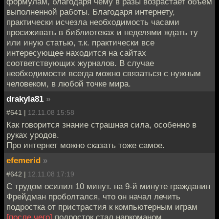
формулам, благодаря чему в разы возрастает объем
выполненной работы. Благодаря интернету,
практически исчезла необходимость часами
просиживать в библиотеках и неделями ждать ту
или иную статью, т.к. практически все
интересующее находится на сайтах
соответствующих журналов. В случае
необходимости всегда можно связаться с нужным
человеком, в любой точке мира.
drakyla81
»
#641 |
12.11.08 15:58
Как говорится знание страшная сила, особенно в
руках уродов.
Про интернет можно сказать тоже самое.
efemerid
»
#642 |
12.11.08 17:19
С трудом осилил 10 минут. на 9-й минуте гражданин
Фрейдман проболтался, что он начал лечить
подростка от пристрастия к компьютерным играм
[после чего]
подросток стал наркоманом.