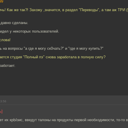
99
ь! Как же так?! Захожу ,значится, в раздел "Переводы", а там аж ТРИ (
 давно сделаны.
видел у некоторых пользователей.
слова!
 на вопросы "а где я могу ск0чать?" и "где я могу купить?"
ается студия "Полный пэ" снова заработала в полную силу?
работает.
13:56
ь]
т их крЫзис, введут талоны на продукты первой необходимости, то-то ве