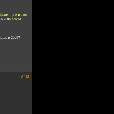
ухах. ну и в этот
звонят, счета
одах, в 2008?
# 113