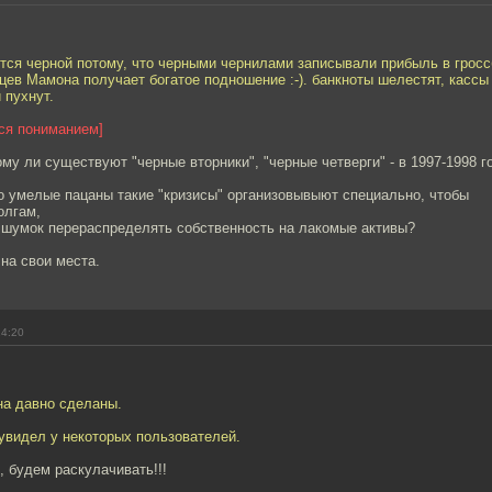
тся черной потому, что черными чернилами записывали прибыль в гроссб
цев Мамона получает богатое подношение :-). банкноты шелестят, кассы 
 пухнут.
тся пониманием]
ому ли существуют "черные вторники", "черные четверги" - в 1997-1998 г
о умелые пацаны такие "кризисы" организовывыют специально, чтобы
олгам,
д шумок перераспределять собственность на лакомые активы?
 на свои места.
14:20
на давно сделаны.
 увидел у некоторых пользователей.
, будем раскулачивать!!!