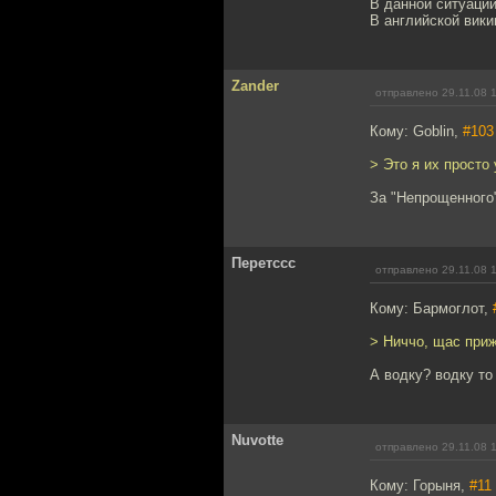
В данной ситуации
В английской викип
Zander
отправлено 29.11.08 
Кому: Goblin,
#103
> Это я их просто
За "Непрощенного" 
Перетссс
отправлено 29.11.08 
Кому: Бармоглот,
> Ниччо, щас приж
А водку? водку то
Nuvotte
отправлено 29.11.08 
Кому: Горыня,
#11