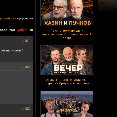
дать сайт
в megagroup.ru
сего: 268,
Goblin
: 18
Признание Меркель и
возвращение России в большой
спорт
# 101
о не написали?
# 102
Атака БПЛА на Геленджик и
открытие Ормузского пролива
# 103