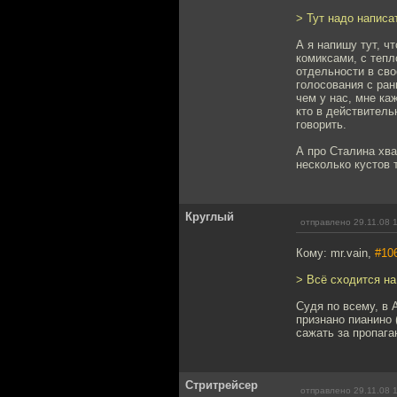
> Тут надо написа
А я напишу тут, ч
комиксами, с теп
отдельности в сво
голосования с ран
чем у нас, мне ка
кто в действитель
говорить.
А про Сталина хва
несколько кустов 
Круглый
отправлено 29.11.08 
Кому: mr.vain,
#10
> Всё сходится на
Судя по всему, в 
признано пианино 
сажать за пропага
Стритрейсер
отправлено 29.11.08 