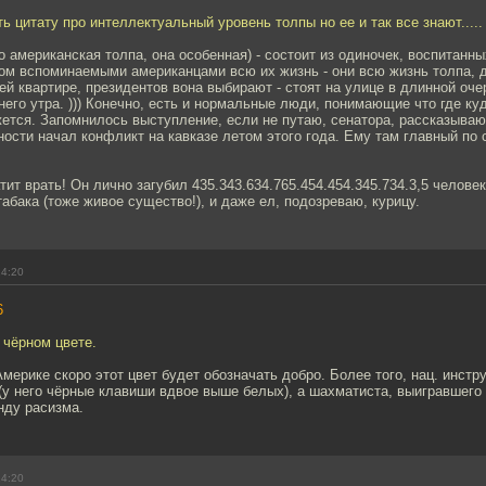
ть цитату про интеллектуальный уровень толпы но ее и так все знают.....
то американская толпа, она особенная) - состоит из одиночек, воспитанн
лом вспоминаемыми американцами всю их жизнь - они всю жизнь толпа, 
ей квартире, президентов вона выбирают - стоят на улице в длинной оче
него утра. ))) Конечно, есть и нормальные люди, понимающие что где ку
жется. Запомнилось выступление, если не путаю, сенатора, рассказыва
ности начал конфликт на кавказе летом этого года. Ему там главный по 
тит врать! Он лично загубил 435.343.634.765.454.454.345.734.3,5 человек
табака (тоже живое существо!), и даже ел, подозреваю, курицу.
14:20
6
 чёрном цвете.
Америке скоро этот цвет будет обозначать добро. Более того, нац. инст
(у него чёрные клавиши вдвое выше белых), а шахматиста, выигравшего
нду расизма.
14:20