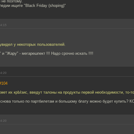
 не поэтому.
едии ищите "Black Friday (shoping)"
14:15
 увидел у некоторых пользователей.
и "Жару" - мегарешпект !!! Надо срочно искать !!!!
14:20
#104
мет их крЫзис, введут талоны на продукты первой необходимости, то-то 
 снова только по партбилетам и большому блату можно будет купить? К
14:20