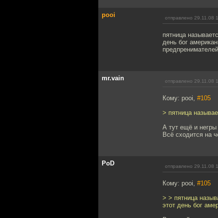
pooi
отправлено 29.11.08 
пятница называетс
день бог американ
предпренимателей
mr.vain
отправлено 29.11.08 
Кому: pooi,
#105
> пятница называе
А тут ещё и негры
Всё сходится на ч
PoD
отправлено 29.11.08 
Кому: pooi,
#105
> > пятница назыв
этот день бог ам