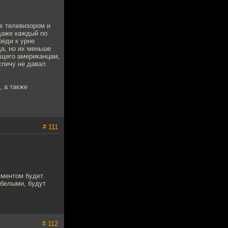
ых телевизором и
даже каждый по
реди к урне
да, но их меньше
ющего американцам,
спичу не давал
, а также
# 111
рументом будет
 белыми, будут
# 112