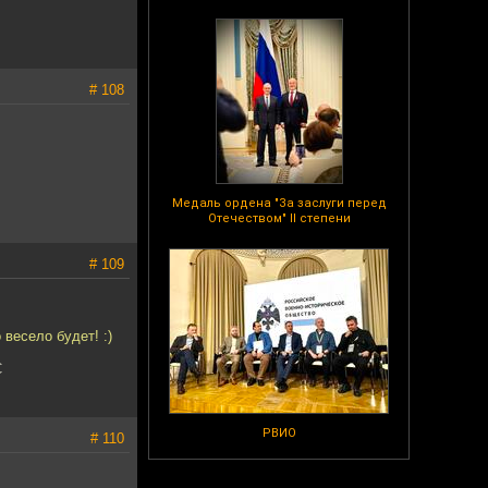
# 108
Медаль ордена "За заслуги перед
Отечеством" II степени
# 109
весело будет! :)
С
РВИО
# 110