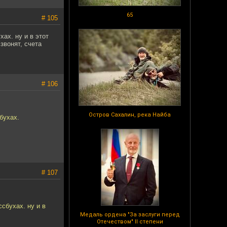
65
# 105
ах. ну и в этот
звонят, счета
# 106
Остров Сахалин, река Найба
бухах.
# 107
сбухах. ну и в
Медаль ордена "За заслуги перед
Отечеством" II степени