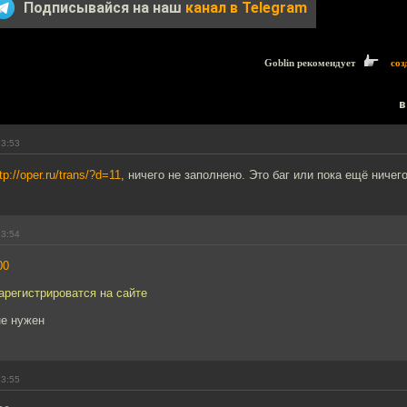
Подписывайся на наш
канал в Telegram
Goblin рекомендует
соз
в
13:53
tp://oper.ru/trans/?d=11
, ничего не заполнено. Это баг или пока ещё ничег
13:54
00
арегистрироватся на сайте
не нужен
13:55