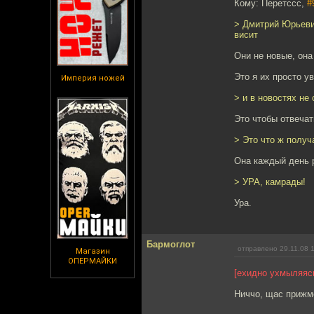
Кому: Перетссс,
#
> Дмитрий Юрьевич
висит
Они не новые, она
Это я их просто у
Империя ножей
> и в новостях не 
Это чтобы отвечать
> Это что ж получ
Она каждый день 
> УРА, камрады!
Ура.
Бармоглот
отправлено 29.11.08 
Магазин
ОПЕРМАЙКИ
[ехидно ухмыляяс
Ниччо, щас прижме