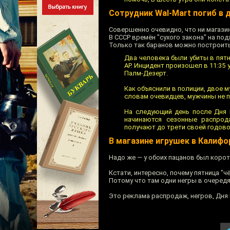
Сотрудник Wal-Mart погиб в 
Совершенно очевидно, что ни магазин
В СССР времён "сухого закона" на по
Только так баранов можно построить 
Два человека были убиты в пят
AP. Инцидент произошел в 11:35 
Палм-Дезерт.
Как объяснили в полиции, двое 
словам очевидцев, мужчины не п
На следующий день после Дня 
начинаются сезонные распрод
получают до трети своей годово
В магазине игрушек в Калиф
Надо же — у обоих пацанов был корот
Кстати, интересно, почему пятница "ч
Потому что там одни негры в очередя
Это реклама распродаж, негров, Дня 