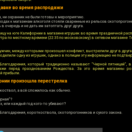
давке во время распродажи
, ни охранник не были готовы к мероприятию.
дходах к магазинам алкоголя стояли сваренные из рельсов скотопрогон
в очередь и не дать им затоптать друг друга.
ницу на юге Калифорнии в магазине игрушек во время праздничной рас
утра по местному времени (22:35 по московскому) в сетевом магазине To
мужчин, между которыми произошел конфликт, выстрелили друг в друга
оделили одну из игрушек, однако в полиции эту информацию не подтве
Благодарения, который традиционно называют "Черной пятницей", 
ажи перед празднованием Рождества. За это время магазины ро
й прибыли.
орнии произошла перестрелка
коствол, а всё сложилось как обычно.
ёрная"?
х, или каждый год кого-то убивают?
Благодарения, короткоствола, скотопрогонников и сухого закона.