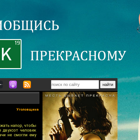
Уголовщина
ржать напор, чтобы
е двухсот человек
ачи не смогли ему