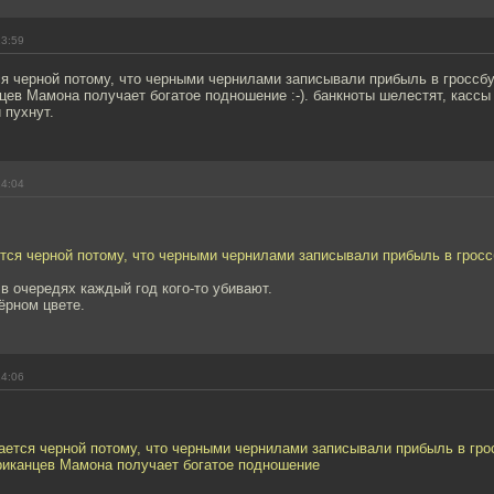
13:59
я черной потому, что черными чернилами записывали прибыль в гроссбух
цев Мамона получает богатое подношение :-). банкноты шелестят, кассы 
 пухнут.
14:04
тся черной потому, что черными чернилами записывали прибыль в гросс
 в очередях каждый год кого-то убивают.
ёрном цвете.
14:06
ается черной потому, что черными чернилами записывали прибыль в грос
ериканцев Мамона получает богатое подношение