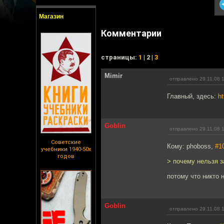
Магазин
Комментарии
cтраницы:
1
| 2 |
3
Mimir
отправлено 29.11.08 
Главный, здесь:
ht
Goblin
отправлено 29.11.08 
Советские
Кому: phoboss,
#1
учебники 1940-50х
годов
> почему нельзя з
потому что никто 
Goblin
отправлено 29.11.08 