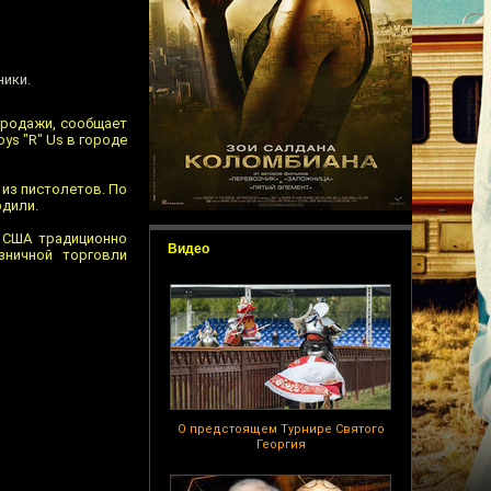
ники.
продажи, сообщает
ys "R" Us в городе
 из пистолетов. По
рдили.
в США традиционно
Видео
зничной торговли
О предстоящем Турнире Святого
Георгия