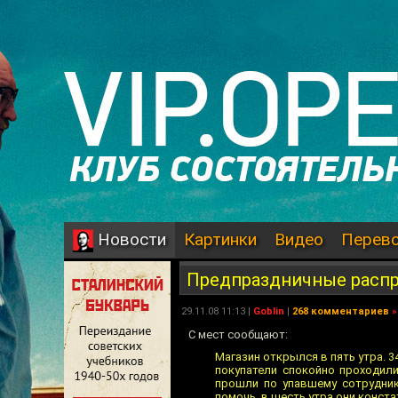
Картинки
Видео
Перев
Новости
Предпраздничные расп
29.11.08 11:13 |
Goblin
|
268 комментариев
»
С мест сообщают:
Магазин открылся в пять утра. 
покупатели спокойно проходили
прошли по упавшему сотрудник
помочь, в шесть утра они конст