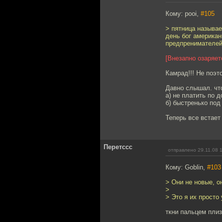
Кому: pooi,
#105
> пятница называе
день бог американ
предпренимателей
[Внезапно озаряе
Камрад!!! Не поэт
Давно слышал. чт
а) не платить по д
б) быстренько по
Теперь все встает
Перетссс
отправлено 29.11.08 
Кому: Goblin,
#103
> Они не новые, о
>
> Это я их просто
ткни пальцем плиз