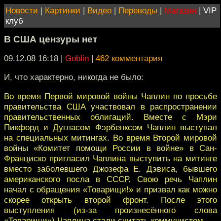
Новости
|
Картинки
|
Видео
|
Переводы
|
Магазин
|
VIP
клуб
В США цензуры нет
09.12.08 16:18
|
Goblin
|
462 комментария
И, что характерно, никогда не было:
Во время Первой мировой войны Чаплин по просьбе
правительства США участвовал в распространении
правительственных облигаций. Вместе с Мэри
Пикфорд и Дугласом Фэрбенксом Чаплин выступал
на специальных митингах. Во время Второй мировой
войны «Комитет помощи России в войне» в Сан-
Франциско пригласил Чаплина выступить на митинге
вместо заболевшего Джозефа Е. Дэвиса, бывшего
американского посла в СССР. Свою речь Чаплин
начал с обращения «Товарищи!» и призвал как можно
скорее открыть второй фронт. После этого
выступления (из-за произнесённого слова
«Товарищи») Чаплина стали считать коммунистом.