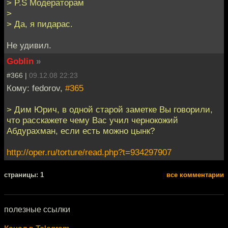
> P.S Модераторам
>
> Да, я пидарас.
Не удивил.
Goblin
»
#366 |
09.12.08 22:23
Кому: fedorov,
#365
> Дим Юрич, в одной старой заметке Вы говорили,
что расскажете чему Вас учил чернокожий
Абдурахман, если есть можно цынк?
http://oper.ru/torture/read.php?t=934297907
cтраницы: 1
все комментарии
полезные ссылки