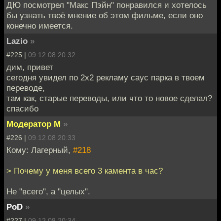
ДЮ посмотрел "Макс Пэйн" понравился и хотелось
бы узнать твоё мнение об этом фильме, если оно
конечно имеется.
Lazio
»
#225 |
09.12.08 20:32
дим, привет
сегодня увидел по 2x2 рекламу саус парка в твоем
переводе,
там как, старые переводы, или что то новое сделал?
спасибо
Модератор М
»
#226 |
09.12.08 20:33
Кому: Лагерный,
#218
> Почему у меня всего 3 камента в час?
Не "всего", а "целых".
PoD
»
#227 |
09.12.08 20:34