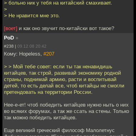
> больно ник у тебя на китайский смахивает.
>
> Не нравится мне это.
[воет]
и как оно звучит по-китайски вот такое?
PoD
»
#238 |
09.12.08 20:42
Кому: Hopeless,
#207
> > Мой тебе совет: если ты так ненавидишь
китайцев, так строй, развивай экономику родной
страны, поднимай армию, расти и воспитывай
детей, то есть делай все, чтоб китайцы не смогли
претендовать на территории России.
Нее-е-ет! чтоб победить китайцев нужно ныть о них
во всяких форумах, а так же ссать на стены. Только
так можно победить китайцев.
Еще великий греческий философ Малолетнус