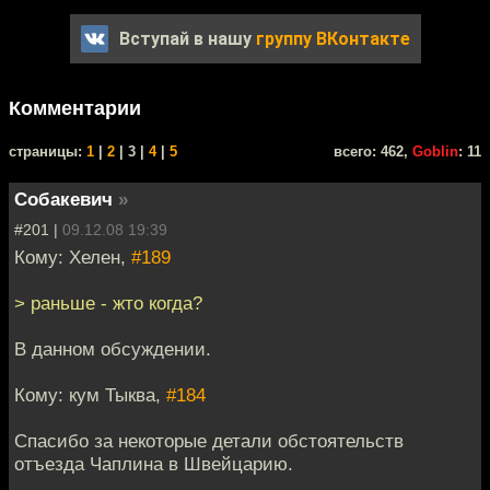
Вступай в нашу
группу ВКонтакте
Комментарии
cтраницы:
1
|
2
| 3 |
4
|
5
всего: 462,
Goblin
: 11
Собакевич
»
#201 |
09.12.08 19:39
Кому: Хелен,
#189
> раньше - жто когда?
В данном обсуждении.
Кому: кум Тыква,
#184
Спасибо за некоторые детали обстоятельств
отъезда Чаплина в Швейцарию.