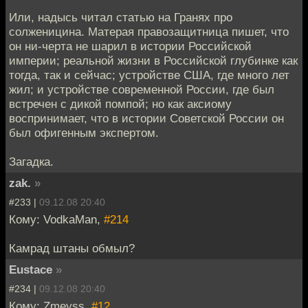
Или, надысь читал статью на Гранях про
солженицина. Матерая правозащитница пишет, что
он ни-черта не шарил в истории Российской
империи; реальной жизни в Российской глубинке как
тогда, так и сейчас; устройстве США, где много лет
жил; и устройстве современной России, где был
встречен с дикой помпой; но как аксиому
воспринимает, что в истории Советской России он
был офигенным экспертом.
Загадка.
zak.
»
#233 |
09.12.08 20:40
Кому: VodkaMan,
#214
Камрад штаны обмыл?
Eustace
»
#234 |
09.12.08 20:40
Кому: Zmeyss,
#12