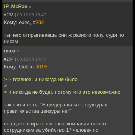
iP..McRae
»
#203 |
09.12.08 19:47
Кому: exec,
#202
ты чего отпрыгиваешь они ж разного полу, судя по
никам
maxi
»
#204 |
09.12.08 19:49
Кому: Goblin,
#195
> > главное, и никогда не было
>
> и никогда не будет, потому что это невозможно
так оно и есть, "В федеральных структурах
правительства цензуры нет"
вон даже в ираке частные компании воюют,
сотрудникам за убийство 17 человек по