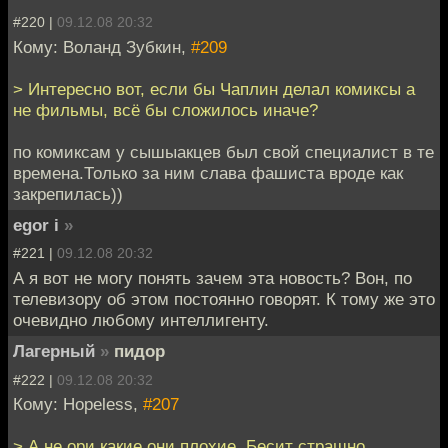
#220 |
09.12.08 20:32
Кому: Воланд Зубкин,
#209
> Интересно вот, если бы Чаплин делал комиксы а
не фильмы, всё бы сложилось иначе?
по комиксам у сышыакцев был свой специалист в те
времена.Только за ним слава фашиста вроде как
закрепилась))
egor i
»
#221 |
09.12.08 20:32
А я вот не могу понять зачем эта новость? Вон, по
телевизору об этом постоянно говорят. К тому же это
очевидно любому интеллигенту.
Лагерный
»
пидор
#222 |
09.12.08 20:32
Кому: Hopeless,
#207
> А не ори какие они плохие. Бесит страшно