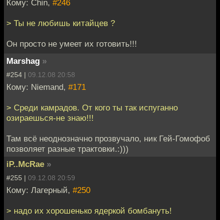
Кому: Chin,
#246
> Ты не любишь китайцев ?
Он просто не умеет их готовить!!!
Marshag
»
#254 |
09.12.08 20:58
Кому: Niemand,
#171
> Среди камрадов. От кого ты так испуганно
озираешься-не знаю!!!
Там всё неоднозначно прозвучало, ник Гей-Гомофоб
позволяет разные трактовки.:)))
iP..McRae
»
#255 |
09.12.08 20:59
Кому: Лагерный,
#250
> надо их хорошенько ядеркой бомбануть!