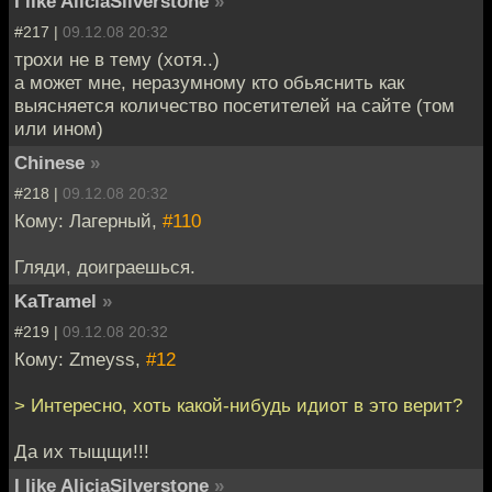
I like AliciaSilverstone
»
#217 |
09.12.08 20:32
трохи не в тему (хотя..)
а может мне, неразумному кто обьяснить как
выясняется количество посетителей на сайте (том
или ином)
Chinese
»
#218 |
09.12.08 20:32
Кому: Лагерный,
#110
Гляди, доиграешься.
KaTramel
»
#219 |
09.12.08 20:32
Кому: Zmeyss,
#12
> Интересно, хоть какой-нибудь идиот в это верит?
Да их тыщщи!!!
I like AliciaSilverstone
»