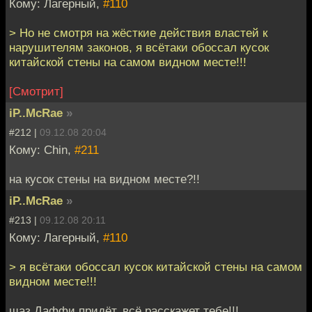
Кому: Лагерный,
#110
> Но не смотря на жёсткие действия властей к
нарушителям законов, я всётаки обоссал кусок
китайской стены на самом видном месте!!!
[Смотрит]
iP..McRae
»
#212 |
09.12.08 20:04
Кому: Chin,
#211
на кусок стены на видном месте?!!
iP..McRae
»
#213 |
09.12.08 20:11
Кому: Лагерный,
#110
> я всётаки обоссал кусок китайской стены на самом
видном месте!!!
щаз Даффи придёт, всё расскажет тебе!!!