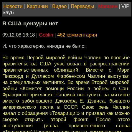
Новости
|
Картинки
|
Видео
|
Переводы
|
Магазин
|
VIP
клуб
В США цензуры нет
09.12.08 16:18
|
Goblin
|
462 комментария
И, что характерно, никогда не было:
Во время Первой мировой войны Чаплин по просьбе
правительства США участвовал в распространении
правительственных облигаций. Вместе с Мэри
Пикфорд и Дугласом Фэрбенксом Чаплин выступал
на специальных митингах. Во время Второй мировой
войны «Комитет помощи России в войне» в Сан-
Франциско пригласил Чаплина выступить на митинге
вместо заболевшего Джозефа Е. Дэвиса, бывшего
американского посла в СССР. Свою речь Чаплин
начал с обращения «Товарищи!» и призвал как можно
скорее открыть второй фронт. После этого
выступления (из-за произнесённого слова
«Товарищи») Чаплина стали считать коммунистом.