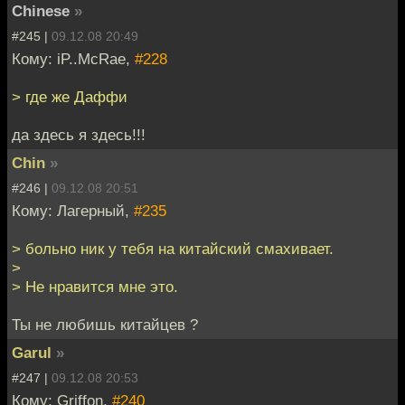
Chinese
»
#245 |
09.12.08 20:49
Кому: iP..McRae,
#228
> где же Даффи
да здесь я здесь!!!
Chin
»
#246 |
09.12.08 20:51
Кому: Лагерный,
#235
> больно ник у тебя на китайский смахивает.
>
> Не нравится мне это.
Ты не любишь китайцев ?
Garul
»
#247 |
09.12.08 20:53
Кому: Griffon,
#240