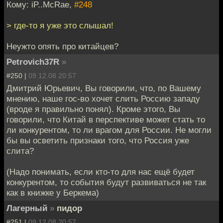
Кому: iP..McRae,
#248
> где-то я уже это слышал!
Неужто опять про китайцев?
Petrovich37R
»
#250 |
09.12.08 20:57
Дмитрий Юрьевич, Вы говорили, что, по Вашему
мнению, наше гос-во хочет слить Россию западу
(вроде я правильно понял). Кроме этого, Вы
говорили, что Китай в перспективе может стать то
ли конкурентом, то ли врагом для России. Не могли
бы вы осветить признаки того, что Россия уже
слита?
(Надо понимать, если кто-то для нас ещё будет
конкурентом, то события будут развиваться не так
как в книжке у Беркема)
Лагерный
»
пидор
#251 |
09.12.08 20:57