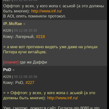
Оффтоп: у всех, у кого жопа с аськой (а это должны
быть многие):
http://www.inf.ru/
В AOL опять поменяли протокол.
iP..McRae
»
#228 |
09.12.08 20:35
Кому: Лагерный,
#218
> а мне вот противно видеть уже даже на улицах
Питера кучи китайцев.
[плачет]
где же Даффи
PoD
»
#229 |
09.12.08 20:38
Кому: PoD,
#227
> > Оффтоп: у всех, у кого жопа с аськой (а это
должны быть многие):
http://www.inf.ru/
Уже, смотрю, ложится сайт. Гуглите qip 8080 и qip