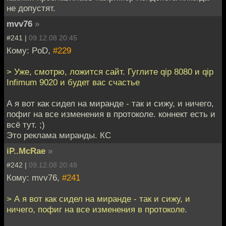
не допустят.
mvv76
»
#241 |
09.12.08 20:45
Кому: PoD,
#229
> Уже, смотрю, ложится сайт. Гуглите qip 8080 и qip
Infimum 9020 и будет вас счастье
А я вот как сидел на миранде - так и сижу, и ничего,
пофиг на все изменения в протоколе. коннект есть и
всё тут. ;)
Это реклама миранды. КС
iP..McRae
»
#242 |
09.12.08 20:48
Кому: mvv76,
#241
> А я вот как сидел на миранде - так и сижу, и
ничего, пофиг на все изменения в протоколе.