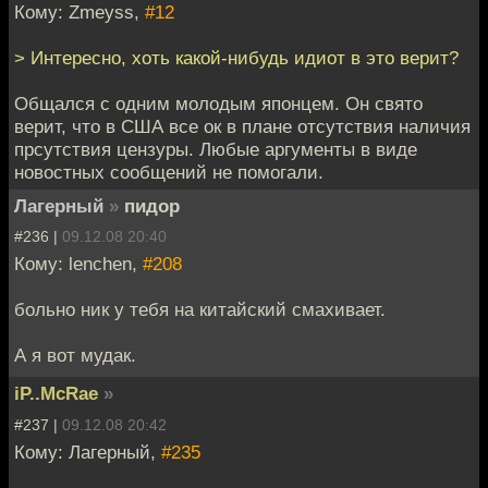
Кому: Zmeyss,
#12
> Интересно, хоть какой-нибудь идиот в это верит?
Общался с одним молодым японцем. Он свято
верит, что в США все ок в плане отсутствия наличия
прсутствия цензуры. Любые аргументы в виде
новостных сообщений не помогали.
Лагерный
»
пидор
#236 |
09.12.08 20:40
Кому: lenchen,
#208
больно ник у тебя на китайский смахивает.
А я вот мудак.
iP..McRae
»
#237 |
09.12.08 20:42
Кому: Лагерный,
#235