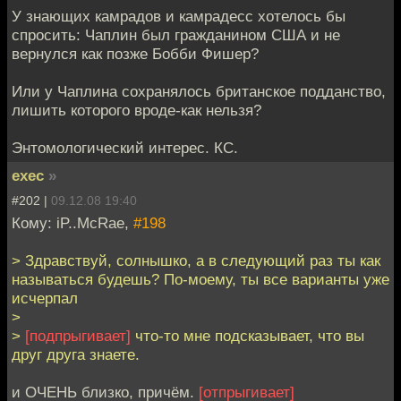
У знающих камрадов и камрадесс хотелось бы
спросить: Чаплин был гражданином США и не
вернулся как позже Бобби Фишер?
Или у Чаплина сохранялось британское подданство,
лишить которого вроде-как нельзя?
Энтомологический интерес. КС.
exec
»
#202 |
09.12.08 19:40
Кому: iP..McRae,
#198
> Здравствуй, солнышко, а в следующий раз ты как
называться будешь? По-моему, ты все варианты уже
исчерпал
>
>
[подпрыгивает]
что-то мне подсказывает, что вы
друг друга знаете.
и ОЧЕНЬ близко, причём.
[отпрыгивает]