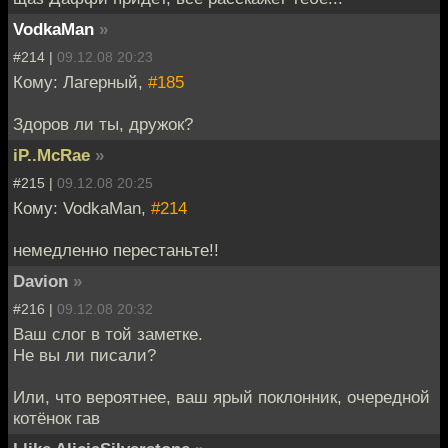
VodkaMan
»
#214 |
09.12.08 20:23
Кому: Лагерный,
#185
Здоров ли ты, дружок?
iP..McRae
»
#215 |
09.12.08 20:25
Кому: VodkaMan,
#214
немедленно перестаньте!!
Davion
»
#216 |
09.12.08 20:32
Ваш слог в той заметке.
Не вы ли писали?
Или, что вероятнее, ваш ярый поклонник, очередной
котёнок гав