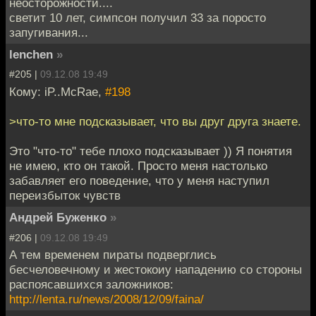
неосторожности....
светит 10 лет, симпсон получил 33 за поросто
запугивания...
lenchen
»
#205 |
09.12.08 19:49
Кому: iP..McRae,
#198
>что-то мне подсказывает, что вы друг друга знаете.
Это "что-то" тебе плохо подсказывает )) Я понятия
не имею, кто он такой. Просто меня настолько
забавляет его поведение, что у меня наступил
переизбыток чувств
Андрей Буженко
»
#206 |
09.12.08 19:49
А тем временем пираты подверглись
бесчеловечному и жестокоиу нападению со стороны
распоясавшихся заложников:
http://lenta.ru/news/2008/12/09/faina/