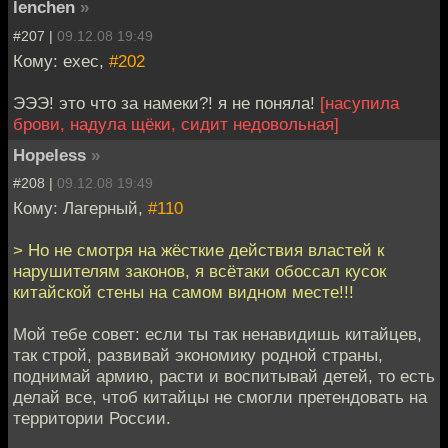
lenchen
»
#207 |
09.12.08 19:49
Кому: exec,
#202
ЭЭЭ! это что за намеки?! я не поняла!
[насупила
брови, надула щёки, сидит недовольная]
Hopeless
»
#208 |
09.12.08 19:49
Кому: Лагерный,
#110
> Но не смотря на жёсткие действия властей к
нарушителям законов, я всётаки обоссал кусок
китайской стены на самом видном месте!!!
Мой тебе совет: если ты так ненавидишь китайцев,
так строй, развивай экономику родной страны,
поднимай армию, расти и воспитывай детей, то есть
делай все, чтоб китайцы не смогли претендовать на
территории России.