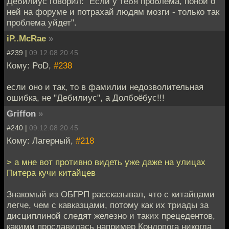
Дебилиус говорил: "Если у тебя проблема, поной о
ней на форуме и потрахай людям мозги - только так
проблема уйдет".
iP..McRae
»
#239 |
09.12.08 20:45
Кому: PoD,
#238
если оно и так, то в фамилии недозволительная
ошибка, не "Дебилиус", а Долбоёбус!!!
Griffon
»
#240 |
09.12.08 20:45
Кому: Лагерный,
#218
> а мне вот противно видеть уже даже на улицах
Питера кучи китайцев
Знакомый из ОБГРП рассказывал, что с китайцами
легче, чем с кавказцами, потому как их триады за
дисциплиной следят железно и таких прецедентов,
какими прославилась например Кондопога никогда