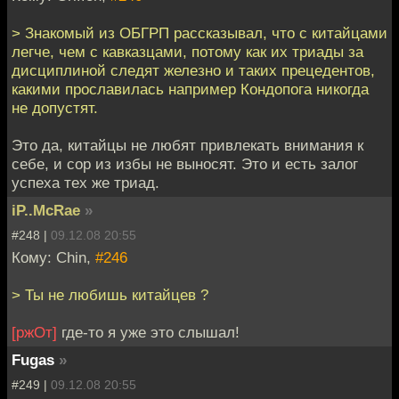
> Знакомый из ОБГРП рассказывал, что с китайцами
легче, чем с кавказцами, потому как их триады за
дисциплиной следят железно и таких прецедентов,
какими прославилась например Кондопога никогда
не допустят.
Это да, китайцы не любят привлекать внимания к
себе, и сор из избы не выносят. Это и есть залог
успеха тех же триад.
iP..McRae
»
#248 |
09.12.08 20:55
Кому: Chin,
#246
> Ты не любишь китайцев ?
[ржОт]
где-то я уже это слышал!
Fugas
»
#249 |
09.12.08 20:55