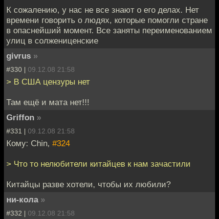
К сожалению, у нас не все знают о его делах. Нет
времени говорить о людях, которые помогли стране
в опаснейший момент. Все заняты переименованием
улиц в солжениценские
givrus
»
#330 |
09.12.08 21:58
> В США цензуры нет
Там ещё и мата нет!!!
Griffon
»
#331 |
09.12.08 21:58
Кому: Chin,
#324
> Что то нелюбители китайцев к нам зачастили
Китайцы разве хотели, чтобы их любили?
ни-кола
»
#332 |
09.12.08 21:58