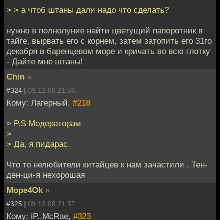
> > а чтоб штаны дали надо что сделать?
нужно в полнолуние найти цветущий папоротник в
тайге, вырвать его с корнем, затем затопить его 31го
декабря в баренцевом море и кричать во всю глотку
- Дайте мне штаны!
Chin
»
#324 |
09.12.08 21:56
Кому: Лагерный,
#218
> P.S Модераторам
>
> Да, я пидарас.
Что то нелюбители китайцев к нам зачастили . Тен-
ден-ци-я нехорошая
Mope4Ok
»
#325 |
09.12.08 21:57
Кому: iP..McRae,
#323