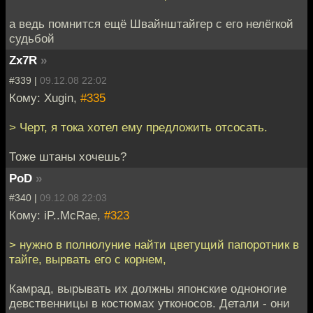
а ведь помнится ещё Швайнштайгер с его нелёгкой
судьбой
Zx7R
»
#339 |
09.12.08 22:02
Кому: Xugin,
#335
> Черт, я тока хотел ему предложить отсосать.
Тоже штаны хочешь?
PoD
»
#340 |
09.12.08 22:03
Кому: iP..McRae,
#323
> нужно в полнолуние найти цветущий папоротник в
тайге, вырвать его с корнем,
Камрад, вырывать их должны японские одноногие
девственницы в костюмах утконосов. Детали - они