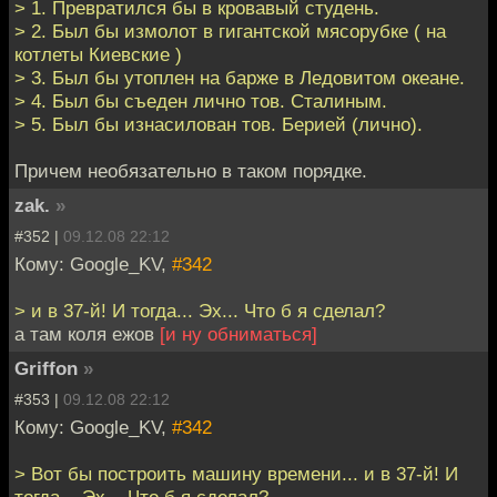
> 1. Превратился бы в кровавый студень.
> 2. Был бы измолот в гигантской мясорубке ( на
котлеты Киевские )
> 3. Был бы утоплен на барже в Ледовитом океане.
> 4. Был бы съеден лично тов. Сталиным.
> 5. Был бы изнасилован тов. Берией (лично).
Причем необязательно в таком порядке.
zak.
»
#352 |
09.12.08 22:12
Кому: Google_KV,
#342
> и в 37-й! И тогда... Эх... Что б я сделал?
а там коля ежов
[и ну обниматься]
Griffon
»
#353 |
09.12.08 22:12
Кому: Google_KV,
#342
> Вот бы построить машину времени... и в 37-й! И