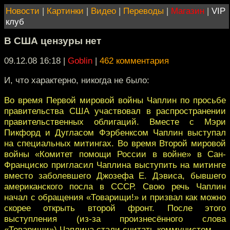
Новости
|
Картинки
|
Видео
|
Переводы
|
Магазин
|
VIP
клуб
В США цензуры нет
09.12.08 16:18
|
Goblin
|
462 комментария
И, что характерно, никогда не было:
Во время Первой мировой войны Чаплин по просьбе
правительства США участвовал в распространении
правительственных облигаций. Вместе с Мэри
Пикфорд и Дугласом Фэрбенксом Чаплин выступал
на специальных митингах. Во время Второй мировой
войны «Комитет помощи России в войне» в Сан-
Франциско пригласил Чаплина выступить на митинге
вместо заболевшего Джозефа Е. Дэвиса, бывшего
американского посла в СССР. Свою речь Чаплин
начал с обращения «Товарищи!» и призвал как можно
скорее открыть второй фронт. После этого
выступления (из-за произнесённого слова
«Товарищи») Чаплина стали считать коммунистом.