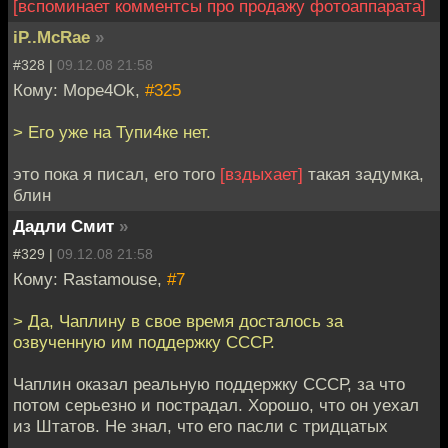
[вспоминает комментсы про продажу фотоаппарата]
iP..McRae
»
#328 |
09.12.08 21:58
Кому: Mope4Ok,
#325
> Его уже на Тупи4ке нет.
это пока я писал, его того
[вздыхает]
такая задумка,
блин
Дадли Смит
»
#329 |
09.12.08 21:58
Кому: Rastamouse,
#7
> Да, Чаплину в свое время досталось за
озвученную им поддержку СССР.
Чаплин оказал реальную поддержку СССР, за что
потом серьезно и пострадал. Хорошо, что он уехал
из Штатов. Не знал, что его пасли с тридцатых