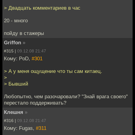
> Двадцать комментариев в час
20 - много
пойду в стажеры
Griffon
»
#315 |
09.12.08 21:47
Кому: PoD,
#301
> А у меня ощущение что ты сам китаец.
>
> Бывший
Любопытно, чем разочаровали? "Знай врага своего"
перестало поддерживать?
Клешня
»
#316 |
09.12.08 21:47
Кому: Fugas,
#311