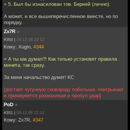
> 5. Был бы изнасилован тов. Берией (лично).
А может, и все вышеперечисленное вместе, но по
порядку.
Zx7R
»
#350 |
09.12.08 22:12
Кому: Xugin,
#344
> А ты как думал?! Как только установят правила
минета, так сразу.
За меня начальство думет! КС
[достаёт чугунную сковороду побольше, поигрывает
и примеряется размахивая и пробуя удар]
PoD
»
#351 |
09.12.08 22:12
Кому: Zx7R,
#347