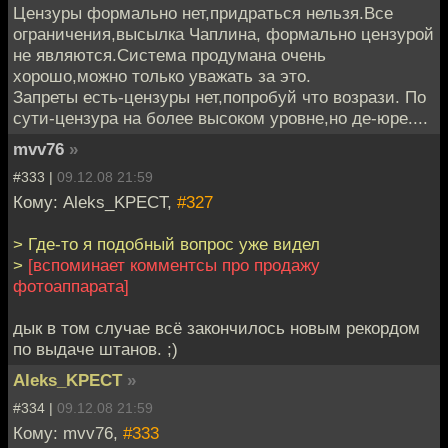
Цензуры формально нет,придраться нельзя.Все
ограничения,высылка Чаплина, формально цензурой
не являются.Система продумана очень
хорошо,можно только уважать за это.
Запреты есть-цензуры нет,попробуй что возрази. По
сути-цензура на более высоком уровне,но де-юре....
mvv76
»
#333 |
09.12.08 21:59
Кому: Aleks_KPECT,
#327
> Где-то я подобный вопрос уже видел
>
[вспоминает комментсы про продажу
фотоаппарата]
дык в том случае всё закончилось новым рекордом
по выдаче штанов. ;)
Aleks_KPECT
»
#334 |
09.12.08 21:59
Кому: mvv76,
#333