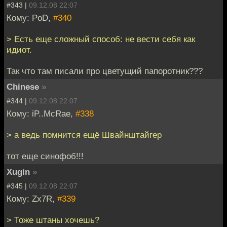
#343 |
09.12.08 22:07
Кому: PoD,
#340
> Есть еще сложный способ: не вести себя как
идиот.
Так что там писали про цветущий папоротник???
Chinese
»
#344 |
09.12.08 22:07
Кому: iP..McRae,
#338
> а ведь помнится ещё Швайнштайгер
тот еще синофоб!!!
Xugin
»
#345 |
09.12.08 22:07
Кому: Zx7R,
#339
> Тоже штаны хочешь?