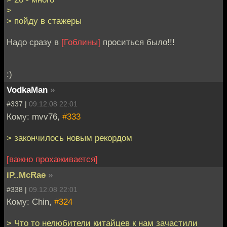
>
> пойду в стажеры
Надо сразу в
[Гоблины]
проситься было!!!
:)
VodkaMan
»
#337 |
09.12.08 22:01
Кому: mvv76,
#333
> закончилось новым рекордом
[важно прохаживается]
iP..McRae
»
#338 |
09.12.08 22:01
Кому: Chin,
#324
> Что то нелюбители китайцев к нам зачастили