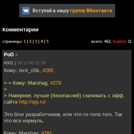
Вступай в нашу
группу ВКонтакте
Комментарии
cтраницы:
1
|
2
|
3
| 4 |
5
всего: 462,
Goblin
: 11
PoD
»
#301 |
09.12.08 21:35
Кому: nick_nSk,
#285
> > Кому: Marshag,
#279
>
> Наверное, лучше (безопасней) скачивать с офф.
сайта
http://qip.ru/
Это блог разработчиков, или что-то типа того. Так
что все нормуль.
Кому: Marshag,
#291