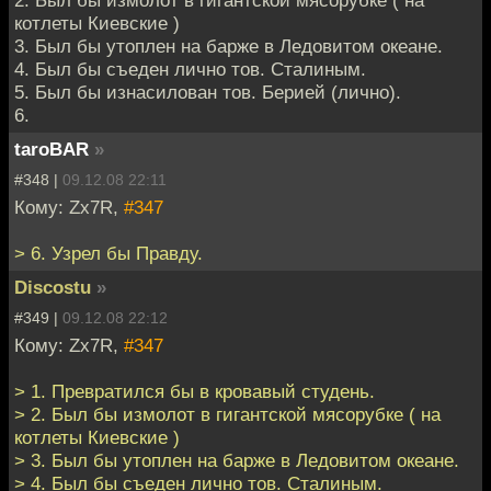
2. Был бы измолот в гигантской мясорубке ( на
котлеты Киевские )
3. Был бы утоплен на барже в Ледовитом океане.
4. Был бы съеден лично тов. Сталиным.
5. Был бы изнасилован тов. Берией (лично).
6.
taroBAR
»
#348 |
09.12.08 22:11
Кому: Zx7R,
#347
> 6. Узрел бы Правду.
Discostu
»
#349 |
09.12.08 22:12
Кому: Zx7R,
#347
> 1. Превратился бы в кровавый студень.
> 2. Был бы измолот в гигантской мясорубке ( на
котлеты Киевские )
> 3. Был бы утоплен на барже в Ледовитом океане.
> 4. Был бы съеден лично тов. Сталиным.