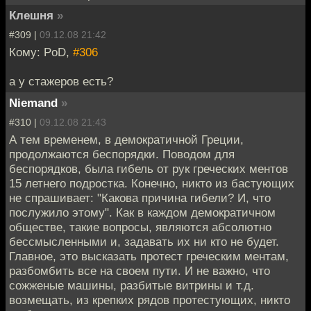
Клешня
»
#309 |
09.12.08 21:42
Кому: PoD,
#306
а у стажеров есть?
Niemand
»
#310 |
09.12.08 21:43
А тем временем, в демократичной Греции,
продолжаются беспорядки. Поводом для
беспорядков, была гибель от рук греческих ментов
15 летнего подростка. Конечно, никто из бастующих
не спрашивает: "Какова причина гибели? И, что
послужило этому". Как в каждом демократичном
обществе, такие вопросы, являются абсолютно
бессмысленными и, задавать их ни кто не будет.
Главное, это высказать протест греческим ментам,
разбомбить все на своем пути. И не важно, что
сожженые машины, разбитые витрины и т.д.
возмещать, из крепких рядов протестующих, никто