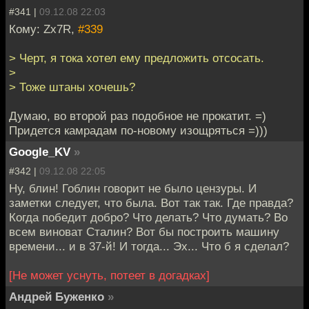
#341 |
09.12.08 22:03
Кому: Zx7R,
#339
> Черт, я тока хотел ему предложить отсосать.
>
> Тоже штаны хочешь?
Думаю, во второй раз подобное не прокатит. =)
Придется камрадам по-новому изощряться =)))
Google_KV
»
#342 |
09.12.08 22:05
Ну, блин! Гоблин говорит не было цензуры. И
заметки следует, что была. Вот так так. Где правда?
Когда победит добро? Что делать? Что думать? Во
всем виноват Сталин? Вот бы построить машину
времени... и в 37-й! И тогда... Эх... Что б я сделал?
[Не может уснуть, потеет в догадках]
Андрей Буженко
»