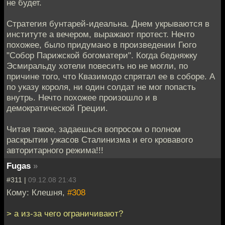
не будет.
Стратегия бунтарей-идеальна. Днем укрываются в
институте а вечером, выражают протест. Нечто
похожее, было придумано в произведении Гюго
"Собор Парижской богоматери". Когда бедняжку
Эсмиральду хотели повесить но не могли, по
причине того, что Квазимодо спрятал ее в соборе. А
по указу короля, ни один солдат не мог попасть
внутрь. Нечто похожее произошло и в
демократической Греции.
Читая такое, задаешься вопросом о полном
раскрытии ужасов Сталинизма и его кровавого
авторитарного режима!!!
Fugas
»
#311 |
09.12.08 21:43
Кому: Клешня,
#308
> а из-за чего ограничивают?