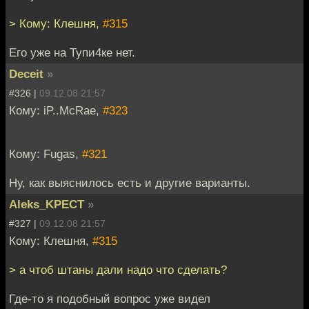
> Кому: Клешня,
#315
Его уже на Тупи4ке нет.
Deceit
»
#326 |
09.12.08 21:57
Кому: iP..McRae,
#323
Кому: Fugas,
#321
Ну, как выяснилось есть и другие варианты.
Aleks_KPECT
»
#327 |
09.12.08 21:57
Кому: Клешня,
#315
> а чтоб штаны дали надо что сделать?
Где-то я подобный вопрос уже видел