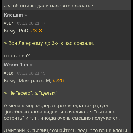
а чтоб штаны дали надо что сделать?
Клешня
»
#317 |
09.12.08 21:47
Кому: PoD,
#313
> Вон Лагерному до 3-х в час срезали.
он стажер?
Worm Jim
»
#318 |
09.12.08 21:49
Кому: Модератор М,
#226
> Не "всего", а "целых".
А меня юмор модераторов всегда так радует
:)особенно когда надписи появляются "пытался
острить" и т.п , иногда очень смешно получается.
Дмитрий Юрьевич,сознайтесь-ведь это ваши клоны