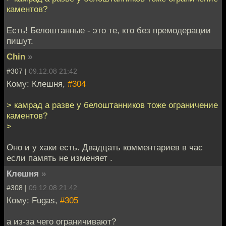
каментов?
Есть! Белоштанные - это те, кто без премодерации
пишут.
Chin
»
#307 |
09.12.08 21:42
Кому: Клешня,
#304
> камрад а разве у белоштанников тоже ограничение
каментов?
>
Оно и у хаки есть. Двадцать комментариев в час
если память не изменяет .
Клешня
»
#308 |
09.12.08 21:42
Кому: Fugas,
#305
а из-за чего ограничивают?