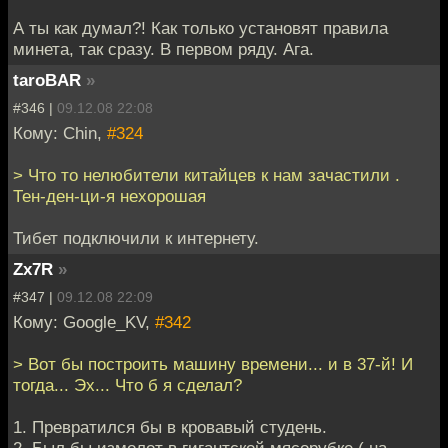
А ты как думал?! Как только установят правила
минета, так сразу. В первом ряду. Ага.
taroBAR
»
#346 |
09.12.08 22:08
Кому: Chin,
#324
> Что то нелюбители китайцев к нам зачастили .
Тен-ден-ци-я нехорошая
Тибет подключили к интернету.
Zx7R
»
#347 |
09.12.08 22:09
Кому: Google_KV,
#342
> Вот бы построить машину времени... и в 37-й! И
тогда... Эх... Что б я сделал?
1. Превратился бы в кровавый студень.