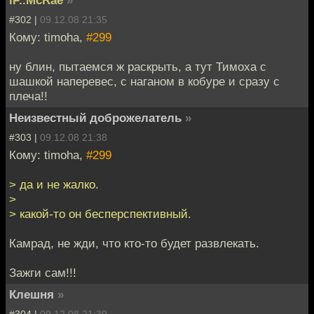
iP..McRae
»
#302 |
09.12.08 21:35
Кому: timoha,
#299
ну блин, пытаемся ж раскрыть, а тут Тимоха с
шашкой наперевес, с наганом в кобуре и сразу с
плеча!!
Неизвестный доброжелатель
»
#303 |
09.12.08 21:38
Кому: timoha,
#299
> да и не жалко.
>
> какой-то он бесперспективный.
Камрад, не жди, что кто-то будет развлекать.
Зажги сам!!!
Клешня
»