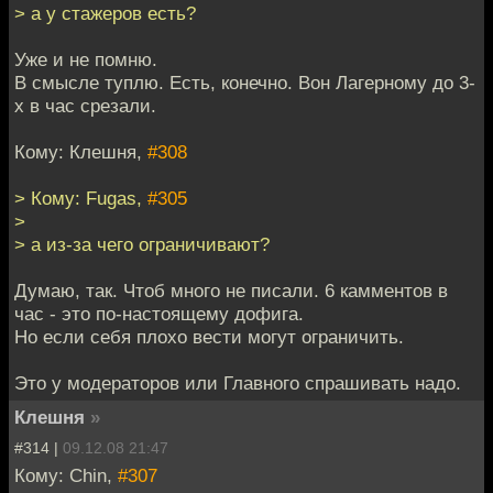
> а у стажеров есть?
Уже и не помню.
В смысле туплю. Есть, конечно. Вон Лагерному до 3-
х в час срезали.
Кому: Клешня,
#308
> Кому: Fugas,
#305
>
> а из-за чего ограничивают?
Думаю, так. Чтоб много не писали. 6 камментов в
час - это по-настоящему дофига.
Но если себя плохо вести могут ограничить.
Это у модераторов или Главного спрашивать надо.
Клешня
»
#314 |
09.12.08 21:47
Кому: Chin,
#307