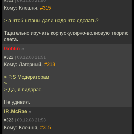
#321 |
09.12.08 21:50
Кому: Клешня,
#315
> а чтоб штаны дали надо что сделать?
Тщательно изучать корпускулярно-волновую теорию
света.
Goblin
»
#322 |
09.12.08 21:51
Кому: Лагерный,
#218
> P.S Модераторам
>
> Да, я пидарас.
Не удивил.
iP..McRae
»
#323 |
09.12.08 21:53
Кому: Клешня,
#315