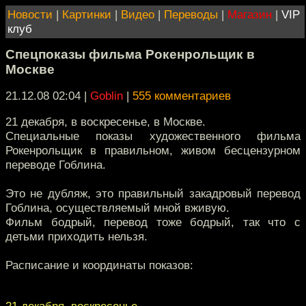
Новости
|
Картинки
|
Видео
|
Переводы
|
Магазин
|
VIP
клуб
Спецпоказы фильма Рокенрольщик в
Москве
21.12.08 02:04
|
Goblin
|
555 комментариев
21 декабря, в воскресенье, в Москве.
Специальные показы художественного фильма
Рокенрольщик в правильном, живом бесцензурном
переводе Гоблина.
Это не дубляж, это правильный закадровый перевод
Гоблина, осуществляемый мной вживую.
Фильм бодрый, перевод тоже бодрый, так что с
детьми приходить нельзя.
Расписание и координаты показов:
21 декабря, воскресенье