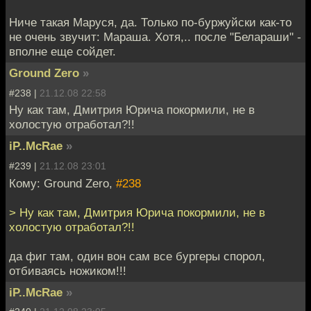
Ниче такая Маруся, да. Только по-буржуйски как-то
не очень звучит: Мараша. Хотя,.. после "Белараши" -
вполне еще сойдет.
Ground Zero
»
#238 |
21.12.08 22:58
Ну как там, Дмитрия Юрича покормили, не в
холостую отработал?!!
iP..McRae
»
#239 |
21.12.08 23:01
Кому: Ground Zero,
#238
> Ну как там, Дмитрия Юрича покормили, не в
холостую отработал?!!
да фиг там, один вон сам все бургеры спорол,
отбиваясь ножиком!!!
iP..McRae
»