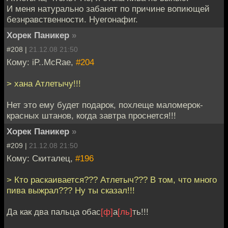
И меня натурально забанят по причине вопиющей
безнравственности. Нуегонафиг.
Хорек Паникер
»
#208 |
21.12.08 21:50
Кому: iP..McRae,
#204
> хана Атлетычу!!!
Нет это ему будет подарок, похлеще маломерок-
красных штанов, когда завтра проснется!!!
Хорек Паникер
»
#209 |
21.12.08 21:50
Кому: Скиталец,
#196
> Кто раскаивается??? Атлетыч??? В том, что много
пива выжрал??? Ну ты сказал!!!
Да как два пальца обас
[ф]
а
[ль]
ть!!!