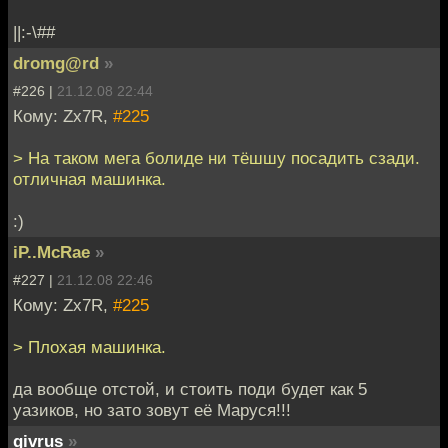
||:-\##
dromg@rd
»
#226 |
21.12.08 22:44
Кому: Zx7R,
#225
> На таком мега болиде ни тёшшу посадить сзади.
отличная машинка.
:)
iP..McRae
»
#227 |
21.12.08 22:46
Кому: Zx7R,
#225
> Плохая машинка.
да вообще отстой, и стоить поди будет как 5
уазиков, но зато зовут её Маруся!!!
givrus
»