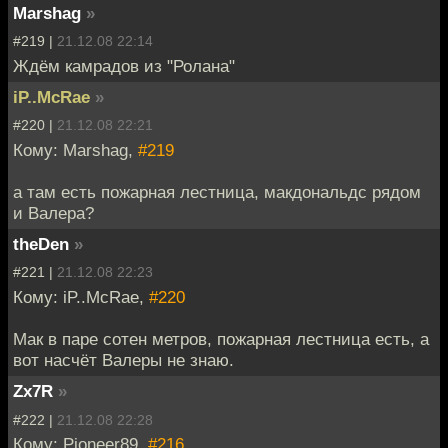
Marshag
»
#219 |
21.12.08 22:14
Ждём камрадов из "Ролана"
iP..McRae
»
#220 |
21.12.08 22:21
Кому: Marshag,
#219
а там есть пожарная лестница, макдональдс рядом
и Валера?
theDen
»
#221 |
21.12.08 22:23
Кому: iP..McRae,
#220
Мак в паре сотен метров, пожарная лестница есть, а
вот насчёт Валеры не знаю.
Zx7R
»
#222 |
21.12.08 22:28
Кому: Pioneer89,
#216