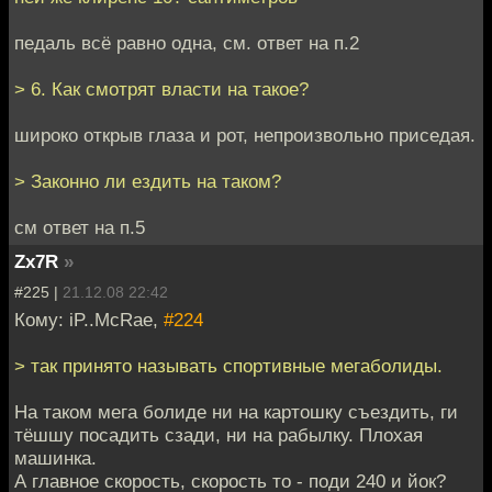
педаль всё равно одна, см. ответ на п.2
> 6. Как смотрят власти на такое?
широко открыв глаза и рот, непроизвольно приседая.
> Законно ли ездить на таком?
см ответ на п.5
Zx7R
»
#225 |
21.12.08 22:42
Кому: iP..McRae,
#224
> так принято называть спортивные мегаболиды.
На таком мега болиде ни на картошку съездить, ги
тёшшу посадить сзади, ни на рабылку. Плохая
машинка.
А главное скорость, скорость то - поди 240 и йок?