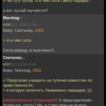
> Чё-та я туплю. А в чём сила такого подарка?
а вот пускай мучается!!!
Marshag
»
#206 |
21.12.08 21:48
Кому: Скиталец,
#202
> А в чём сила
Сила камрад, в ньютонах!!!
Скиталец
»
#207 |
21.12.08 21:49
Кому: Marshag,
#201
> Предлагаю учредить на тупичке комиссию по
нравственности,
> в которую включить Уважаемых камрадов.:)))
[непроизвольно отпрыгивает]
А председателем -
Атлетыча, чтоль? Не, я стока пива не выпью.