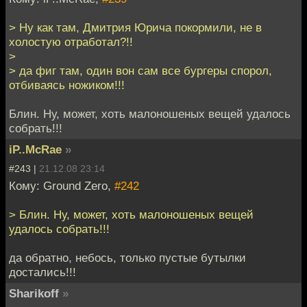
> Ну как там, Дмитрия Юрича покормили, не в
холостую отработал?!!
>
> да фиг там, один вон сам все бургеры спорол,
отбиваясь ножиком!!!
Блин. Ну, может, хоть малоношеных вещей удалось
собрать!!!
iP..McRae
»
#243 |
21.12.08 23:14
Кому: Ground Zero,
#242
> Блин. Ну, может, хоть малоношеных вещей
удалось собрать!!!
да обратно, небось, только пустые бутылки
достались!!!
Sharikoff
»