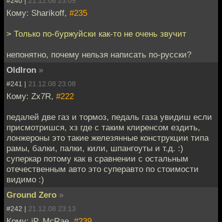
#240 |
21.12.08 23:05
Кому: Sharikoff,
#235
> Только по-буржуйски как-то не очень звучит
непонятно, почему нельзя написать по-русски?
OldIron
»
#241 |
21.12.08 23:08
Кому: Zx7R,
#222
педалей две газ и тормоз, педаль газа увидиш если
присмотришся, хз где с таким клиренсом ездить,
лонжероны это такие железянные конструкции типа
рамы, балки, палки, кили, шпангоуты и т.д. :)
суперкар потому как в сравнении с остальным
отечественным авто это суперавто по стоимости
видимо :)
Ground Zero
»
#242 |
21.12.08 23:13
Кому: iP..McRae,
#239