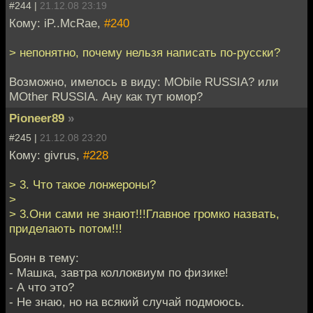
#244 |
21.12.08 23:19
Кому: iP..McRae,
#240
> непонятно, почему нельзя написать по-русски?
Возможно, имелось в виду: MObile RUSSIA? или
MOther RUSSIA. Ану как тут юмор?
Pioneer89
»
#245 |
21.12.08 23:20
Кому: givrus,
#228
> 3. Что такое лонжероны?
>
> 3.Они сами не знают!!!Главное громко назвать,
приделають потом!!!
Боян в тему:
- Машка, завтра коллоквиум по физике!
- А что это?
- Не знаю, но на всякий случай подмоюсь.