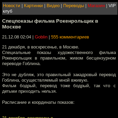
Новости
|
Картинки
|
Видео
|
Переводы
|
Магазин
|
VIP
клуб
Спецпоказы фильма Рокенрольщик в
Москве
21.12.08 02:04
|
Goblin
|
555 комментариев
21 декабря, в воскресенье, в Москве.
Специальные показы художественного фильма
Рокенрольщик в правильном, живом бесцензурном
переводе Гоблина.
Это не дубляж, это правильный закадровый перевод
Гоблина, осуществляемый мной вживую.
Фильм бодрый, перевод тоже бодрый, так что с
детьми приходить нельзя.
Расписание и координаты показов:
21 декабря, воскресенье