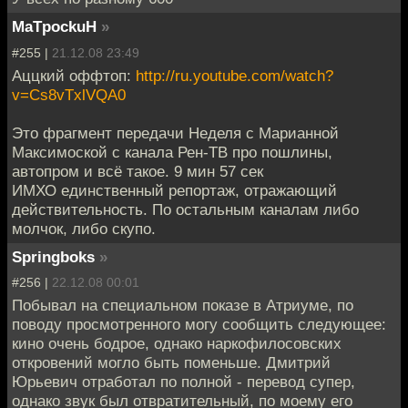
MaTpockuH
»
#255 |
21.12.08 23:49
Аццкий оффтоп:
http://ru.youtube.com/watch?
v=Cs8vTxlVQA0
Это фрагмент передачи Неделя с Марианной
Максимоской с канала Рен-ТВ про пошлины,
автопром и всё такое. 9 мин 57 сек
ИМХО единственный репортаж, отражающий
действительность. По остальным каналам либо
молчок, либо скупо.
Springboks
»
#256 |
22.12.08 00:01
Побывал на специальном показе в Атриуме, по
поводу просмотренного могу сообщить следующее:
кино очень бодрое, однако наркофилосовских
откровений могло быть поменьше. Дмитрий
Юрьевич отработал по полной - перевод супер,
однако звук был отвратительный, по моему его