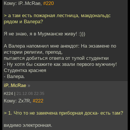
Кому: iP..McRae,
#220
> а там есть пожарная лестница, макдональдс
рядом и Валера?
Я не знаю, я в Мурманске живу! :)))
А Валера напомнил мне анекдот: На экзамене по
истории религии, препод,
пытается добиться ответа от тупой студентки
- Ну хотя бы скажите как звали первого мужчину!
Студентка краснея
- Валера.
iP..McRae
»
#224 |
21.12.08 22:35
Кому: Zx7R,
#222
> 1. Что то не замечена приборная доска- есть там?
видимо электронная.