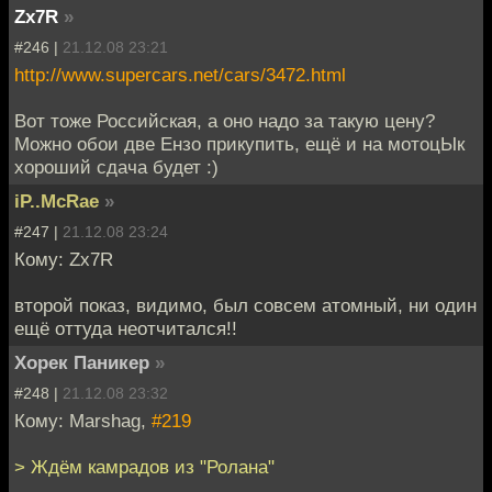
Zx7R
»
#246 |
21.12.08 23:21
http://www.supercars.net/cars/3472.html
Вот тоже Российская, а оно надо за такую цену?
Можно обои две Ензо прикупить, ещё и на мотоцЫк
хороший сдача будет :)
iP..McRae
»
#247 |
21.12.08 23:24
Кому: Zx7R
второй показ, видимо, был совсем атомный, ни один
ещё оттуда неотчитался!!
Хорек Паникер
»
#248 |
21.12.08 23:32
Кому: Marshag,
#219
> Ждём камрадов из "Ролана"