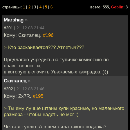
cтраницы:
1
|
2
| 3 |
4
|
5
|
6
всего: 555,
Goblin
: 3
Marshag
»
#201 |
21.12.08 21:44
Кому: Скиталец,
#196
> Кто раскаивается??? Атлетыч???
Предлагаю учредить на тупичке комиссию по
нравственности,
в которую включить Уважаемых камрадов.:)))
Скиталец
»
#202 |
21.12.08 21:46
Кому: Zx7R,
#195
> Ты ему лучше штаны купи красные, но маленького
размера - чтобы надеть не мог :)
Чё-та я туплю. А в чём сила такого подарка?