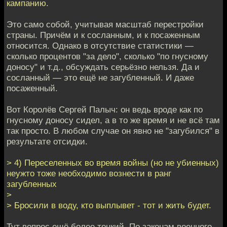
кампанию.
Это само собой, учитывая масштаб перестройки
страны. Причём и к сосланным, и к посаженным
относится. Однако в отсутствие статистики —
сколько процентов "за дело", сколько "по гнусному
доносу" и т.д., обсуждать серьёзно нельзя. Да и
сосланный — это ещё не загубленный. И даже
посаженный.
Вот Королёв Сергей Палыч: он ведь вроде как по
гнусному доносу сидел, а в то же время и не всё там
так просто. В любом случае он явно не "загубился" в
результате отсидки.
> 4) Переселенных во время войны (но не убиенных)
неужто тоже необходимо вознести в ранг
загубленных
>
> Бросили в воду, кто выплывет - тот и жить будет.
Тут вопрос ещё более тонкий. По законам военного