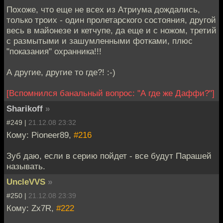
Похоже, что еще не всех из Атриума дождались,
только троих - один пролетарского состояния, другой
весь в майонезе и кетчупе, да еще и с ножом, третий
с размытыми и зашумленными фотками, плюс
"показания" охранника!!!
А другие, другие то где?! :-)
[Вспомнился банальный вопрос: "А где же Даффи?"]
Sharikoff
»
#249 |
21.12.08 23:32
Кому: Pioneer89,
#216
Зуб даю, если в серию пойдет - все будут Парашей
называть.
UncleVVS
»
#250 |
21.12.08 23:39
Кому: Zx7R,
#222