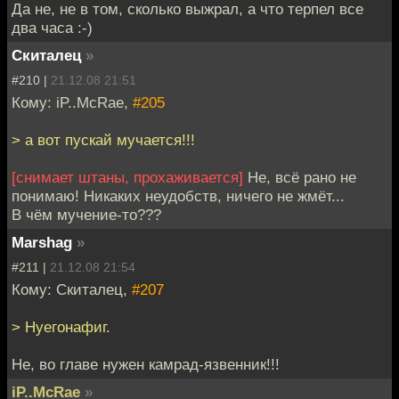
Да не, не в том, сколько выжрал, а что терпел все
два часа :-)
Скиталец
»
#210 |
21.12.08 21:51
Кому: iP..McRae,
#205
> а вот пускай мучается!!!
[снимает штаны, прохаживается]
Не, всё рано не
понимаю! Никаких неудобств, ничего не жмёт...
В чём мучение-то???
Marshag
»
#211 |
21.12.08 21:54
Кому: Скиталец,
#207
> Нуегонафиг.
Не, во главе нужен камрад-язвенник!!!
iP..McRae
»