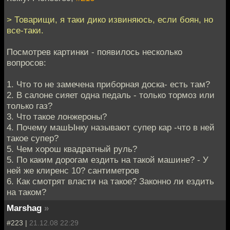
> Товарищи, я таки дико извиняюсь, если боян, но
все-таки.
Посмотрев картинки - появилось несколько
вопросов:
1. Что то не замечена приборная доска- есть там?
2. В салоне сияет одна педаль - только тормоз или
только газ?
3. Что такое лонжероны?
4. Почему машЫнку называют супер кар -что в ней
такое супер?
5. Чем хорош квадратный руль?
5. По каким дорогам ездить на такой машине? - У
ней же клиренс 10? сантиметров
6. Как смотрят власти на такое? Законно ли ездить
на таком?
Marshag
»
#223 |
21.12.08 22:29