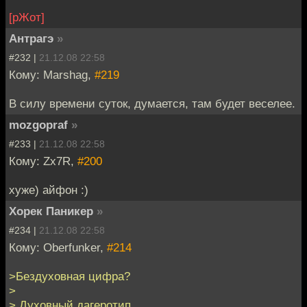
[рЖот]
Антрагэ
»
#232 |
21.12.08 22:58
Кому: Marshag,
#219
В силу времени суток, думается, там будет веселее.
mozgopraf
»
#233 |
21.12.08 22:58
Кому: Zx7R,
#200
хуже) айфон :)
Хорек Паникер
»
#234 |
21.12.08 22:58
Кому: Oberfunker,
#214
>Бездуховная цифра?
>
> Духовный дагеротип.