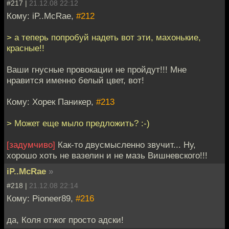
#217 |
21.12.08 22:12
Кому: iP..McRae,
#212
> а теперь попробуй надеть вот эти, махонькие,
красные!!
Ваши гнусные провокации не пройдут!!! Мне
нравится именно белый цвет, вот!
Кому: Хорек Паникер,
#213
> Может еще мыло предложить? :-)
[задумчиво]
Как-то двусмысленно звучит... Ну,
хорошо хоть не вазелин и не мазь Вишневского!!!
iP..McRae
»
#218 |
21.12.08 22:14
Кому: Pioneer89,
#216
да, Коля отжог просто адски!