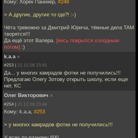
Кому: Хорек Паникер,
#248
> А другие, другие то где?! :-)
Чёта тревожно за Дмитрий Юрича, тёмные дела ТАМ
творятся!!!
Да ещё этот Валера.
[весь покрылся холодным
потом]
:)
k.a.a
»
#253 |
21.12.08 23:41
Да... у многих камрадов фотки не получились!!!
Предлагаю Олегу Зотову открыть школу, если еще
нет. КС
Олег Викторович
»
#254 |
21.12.08 23:46
Кому: k.a.a,
#253
> у многих камрадов фотки не получились!!!
У всех по разному 600