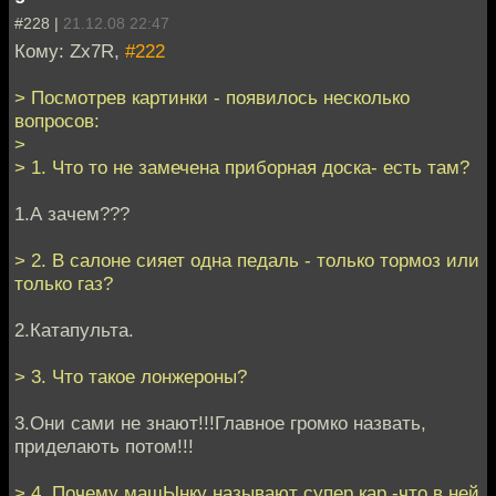
#228 |
21.12.08 22:47
Кому: Zx7R,
#222
> Посмотрев картинки - появилось несколько
вопросов:
>
> 1. Что то не замечена приборная доска- есть там?
1.А зачем???
> 2. В салоне сияет одна педаль - только тормоз или
только газ?
2.Катапульта.
> 3. Что такое лонжероны?
3.Они сами не знают!!!Главное громко назвать,
приделають потом!!!
> 4. Почему машЫнку называют супер кар -что в ней