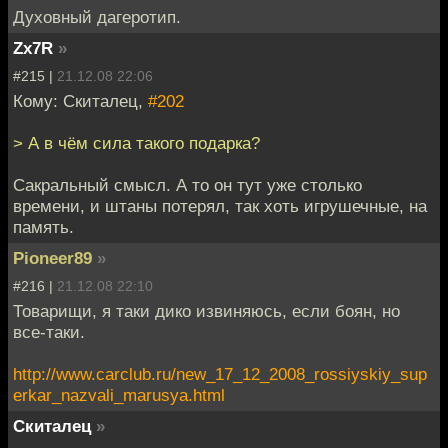
Духовный дагеротип.
Zx7R
»
#215 |
21.12.08 22:06
Кому: Скиталец,
#202
> А в чём сила такого подарка?
Сакральный смысл. А то он тут уже столько
времени, и штаны потерял, так хоть игрушечные, на
память.
Pioneer89
»
#216 |
21.12.08 22:10
Товарищи, я таки дико извиняюсь, если боян, но
все-таки.
http://www.carclub.ru/new_17_12_2008_rossiyskiy_sup
erkar_nazvali_marusya.html
Скиталец
»