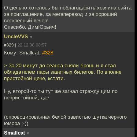
Отдельно хотелось бы поблагодарить хозяина сайта
за приглашение, за мегаперевод и за хороший
воскресный вечер!
Спасибо, ДимЮрьич!
UncleVVS
»
#329 |
22.12.08 08:57
Кому: Smallcat,
#328
> За 20 минут до сеанса сняли бронь и я стал
обладателем пары заветных билетов. По вполне
пристойной цене, кстати.
Ну, второй-то ты тут же загнал страждущим по
непристойной, да?
(спровоцированная белой завистью шутка чёрного
юмора ;-))
Smallcat
»