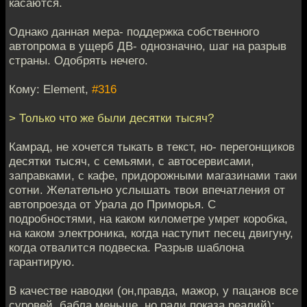
касаются.
Однако данная мера- поддержка собственного
автопрома в ущерб ДВ- однозначно, шаг на разрыв
страны. Одобрять нечего.
Кому: Element,
#316
> Только что же были десятки тысяч?
Камрад, не хочется тыкать в текст, но- перегонщиков
десятки тысяч, с семьями, с автосервисами,
заправками, с кафе, придорожными магазинами таки
сотни. Желательно услышать твои впечатления от
автопроезда от Урала до Приморья. С
подробностями, на каком километре умрет коробка,
на каком электроника, когда наступит песец двигуну,
когда отвалится подвеска. Разрыв шаблона
гарантирую.
В качестве наводки (он,правда, мажор, у пацанов все
суровей, бабла меньше, но ради показа реалий):