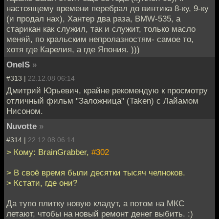
настоящему времени перебрал до винтика 8-ку, 9-ку
(и продал нах), Хантер два раза, BMW-535, а
старикан как служил, так и служит, только масло
меняй, по кральским непролазностям- самое то,
хотя где Карелия, а где Япония. )))
OneIS
»
#313 |
22.12.08 06:14
Дмитрий Юрьевич, крайне рекомендую к просмотру
отличный фильм "Заложница" (Taken) с Лайамом
Нисоном.
Nuvotte
»
#314 |
22.12.08 06:14
> Кому: BrainGrabber,
#302
> В своё время были десятки тысяч челноков.
> Кстати, где они?
Да тупо плитку новую кладут, а потом на МКС
летают, чтобы на новый ремонт денег выбить. :)