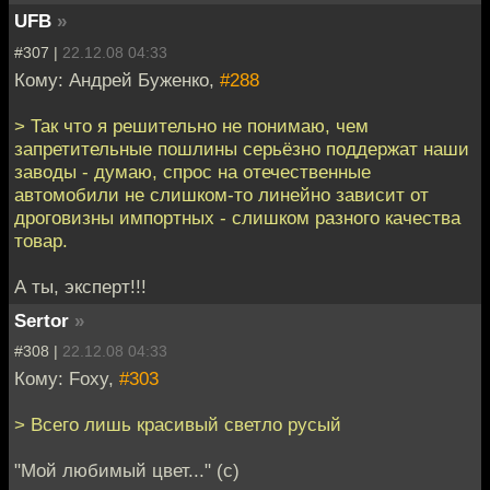
UFB
»
#307 |
22.12.08 04:33
Кому: Андрей Буженко,
#288
> Так что я решительно не понимаю, чем
запретительные пошлины серьёзно поддержат наши
заводы - думаю, спрос на отечественные
автомобили не слишком-то линейно зависит от
дроговизны импортных - слишком разного качества
товар.
А ты, эксперт!!!
Sertor
»
#308 |
22.12.08 04:33
Кому: Foxy,
#303
> Всего лишь красивый светло русый
"Мой любимый цвет..." (с)