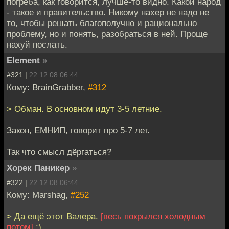
погреба, как говорится, лучше-то видно. Какой народ
- такое и правительство. Никому нахер не надо не
то, чтобы решать благополучно и рационально
проблему, но и понять, разобраться в ней. Проще
нахуй послать.
Element
»
#321 |
22.12.08 06:44
Кому: BrainGrabber,
#312
> Обман. В основном идут 3-5 летние.
Закон, ЕМНИП, говорит про 5-7 лет.
Так что смысл дёргаться?
Хорек Паникер
»
#322 |
22.12.08 06:44
Кому: Marshag,
#252
> Да ещё этот Валера.
[весь покрылся холодным
потом]
:)