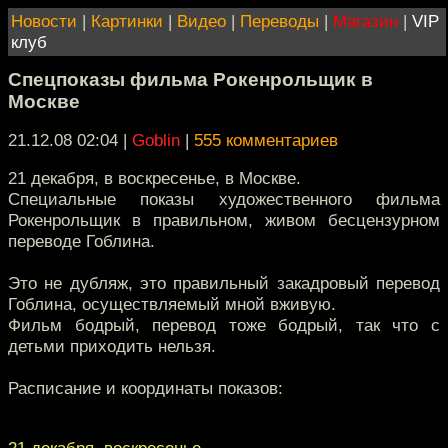
Новости
|
Картинки
|
Видео
|
Переводы
|
Магазин
|
VIP
клуб
Спецпоказы фильма Рокенрольщик в
Москве
21.12.08 02:04
|
Goblin
|
555 комментариев
21 декабря, в воскресенье, в Москве.
Специальные показы художественного фильма
Рокенрольщик в правильном, живом бесцензурном
переводе Гоблина.
Это не дубляж, это правильный закадровый перевод
Гоблина, осуществляемый мной вживую.
Фильм бодрый, перевод тоже бодрый, так что с
детьми приходить нельзя.
Расписание и координаты показов:
21 декабря, воскресенье