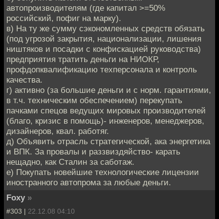
автопроизводителям (где капитал >=50%
российский, пофиг на марку).
в) На ту же сумму сэкономленных средств обязать
(под угрозой закрытия, национализации, лишения
ништяков и посадки с конфискацией руководства)
предприятия тратить деньги на НИОКР,
профдопквалификацию техперсонала и контроль
качества.
г) активно (за большие деньги и с норм. гарантиями,
в т.ч. техническим обеспечением) перекупать
пачками спецов ведущих мировых производителей
(благо, кризис в помощь)- инженеров, менеджеров,
дизайнеров, квал. работяг.
д) Объявить отрасль стратегической, ака энергетика
и ВПК. За провалы и раззвиздяйство- карать
нещадно, как Сталин за саботаж.
е) Покупать новейшие технологические лицензии
иностранного автопрома за любые деньги.
Foxy
»
#303 |
22.12.08 04:10