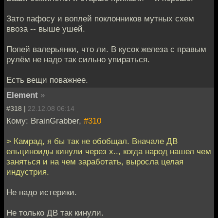
Зато пафосу и воплей поклонников мутных схем
ввоза -- выше ушей.
Попей валерьянки, что ли. В кусок железа с правым
рулём не надо так сильно упираться.
Есть вещи поважнее.
Element
»
#318 |
22.12.08 06:14
Кому: BrainGrabber,
#310
> Камрад, я бы так не обобщал. Вначале ДВ
ельциноиды кинули через х.., когда народ нашел чем
заняться и на чем заработать, выросла целая
индустрия.
Не надо истерики.
Не только ДВ так кинули.