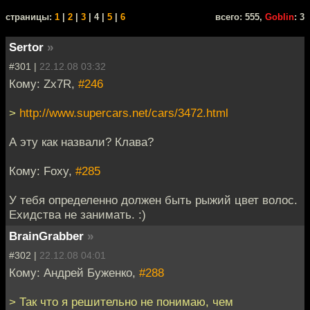
cтраницы:
1
|
2
|
3
| 4 |
5
|
6
всего: 555,
Goblin
: 3
Sertor
»
#301 |
22.12.08 03:32
Кому: Zx7R,
#246
>
http://www.supercars.net/cars/3472.html
А эту как назвали? Клава?
Кому: Foxy,
#285
У тебя определенно должен быть рыжий цвет волос.
Ехидства не занимать. :)
BrainGrabber
»
#302 |
22.12.08 04:01
Кому: Андрей Буженко,
#288
> Так что я решительно не понимаю, чем