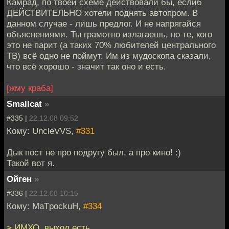
Камрад, по твоей схеме действовали бы, еслиб
ДЕЙСТВИТЕЛЬНО хотели поднять автопром. В
данном случае - лишь предлог. И не напрягайся
объяснениями. Ты грамотно излагаешь, но те, кого
это не парит (а таких 70% любителей центрального
ТВ) всё одно не поймут. Им из мудоскопа сказали,
что всё хорошо - значит так оно и есть.
[жму краба]
Smallcat
»
#335 |
22.12.08 09:52
Кому: UncleVVS,
#331
Дык пост не про подругу был, а про кино! :)
Такой вот я.
Ойген
»
#336 |
22.12.08 10:15
Кому: MaTpockuH,
#334
> ИМХО, выход есть.