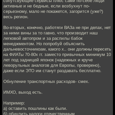
сопутсвующие сервисы плюс сами по-себе люди
активные и не бедные, если возбухнут по-
серьезному, мало не покажется, загорится (уже?)
весь регион.
Во-вторых, конечно, работяги ВАЗа не при делах, нет
за ними вины за то гавно, что производит наш
легковой автопром и за распилы бабок
менеджментом. Но попробуй объяснить
дальневосточникоам, какого х.. они должны пересеть
на ФИАТы 70-80х гг. заместо привычных минимум 10
лет под задницей японок (надежных и круче
леворульных аналогов для Европы, проверено),
даже если ЭТО им станут раздавать бесплатно.
Обнуление транспортных расходов- смех.
ИМХО, выход есть.
Например:
а) оставить пошлины как были.
б) обнулить налоги отечественным