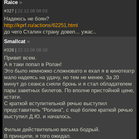
Raice
»
#327 |
22.12.08 08:03
Надеюсь не боян?
http://kprf.ru/actions/62251.html
до чего Сталин страну довел... ужас..
Smallcat
»
#328 |
22.12.08 08:18
Привет всем.
А я таки попал в Ролан!
Это было немножко сложновато и ехал я в кинотеатр
мало надеясь на удачу, но тем не менее. За 20
минут до сеанса сняли бронь и я стал обладателем
пары заветных билетов. По вполне пристойной цене,
кстати.
С краткой вступительной речью выступил
представитель "Ролана", с ещё более краткой речью
выступил Д.Ю. и началось.
Фильм действительно весьма бодрый.
В принципе, я того ожидал.