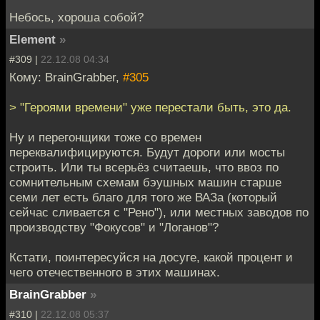
Небось, хороша собой?
Element
»
#309 |
22.12.08 04:34
Кому: BrainGrabber,
#305
> "Героями времени" уже перестали быть, это да.
Ну и перегонщики тоже со времен
переквалифицируются. Будут дороги или мосты
строить. Или ты всерьёз считаешь, что ввоз по
сомнительным схемам бэушных машин старше
семи лет есть благо для того же ВАЗа (который
сейчас сливается с "Рено"), или местных заводов по
производству "Фокусов" и "Логанов"?
Кстати, поинтересуйся на досуге, какой процент и
чего отечественного в этих машинах.
BrainGrabber
»
#310 |
22.12.08 05:37