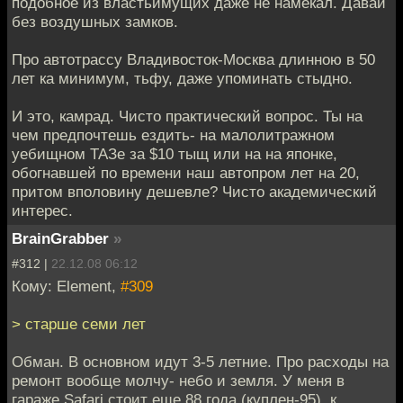
подобное из властьимущих даже не намекал. Давай
без воздушных замков.
Про автотрассу Владивосток-Москва длинною в 50
лет ка минимум, тьфу, даже упоминать стыдно.
И это, камрад. Чисто практический вопрос. Ты на
чем предпочтешь ездить- на малолитражном
уебищном ТАЗе за $10 тыщ или на на японке,
обогнавшей по времени наш автопром лет на 20,
притом вполовину дешевле? Чисто академический
интерес.
BrainGrabber
»
#312 |
22.12.08 06:12
Кому: Element,
#309
> старше семи лет
Обман. В основном идут 3-5 летние. Про расходы на
ремонт вообще молчу- небо и земля. У меня в
гараже Safari стоит еще 88 года (куплен-95), к