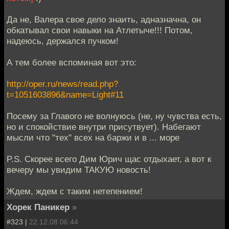
Да не, Валера свое дело знаить, адназначна, он
обкатывал свои навыки на Атлетыче!!! Потом,
надеюсь, держался пучком!
А тем более вспоминая вот это:
http://oper.ru/news/read.php?
t=1051603896&name=Light#11
Посему за Главого не волнуюсь (не, ну чувства есть,
но и спокойствие внутри присутвует). Набегают
мысли что "тех" всех на баржи и в ... море
P.S. Скорее всего Дим Юрич щас отдыхает, а вот к
вечеру мы увидим ТАКУЮ новость!
Ждем, ждем с таким нетепением!
Хорек Паникер
»
#323 |
22.12.08 06:44