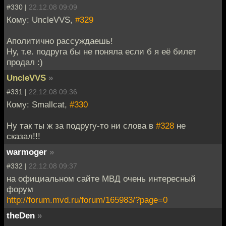
#330 |
22.12.08 09:09
Кому: UncleVVS,
#329
Аполитично рассуждаешь!
Ну, т.е. подруга бы не поняла если б я её билет
продал :)
UncleVVS
»
#331 |
22.12.08 09:36
Кому: Smallcat,
#330
Ну так ты ж за подругу-то ни слова в
#328
не
сказал!!!
warmoger
»
#332 |
22.12.08 09:37
на официальном сайте МВД очень интересный
форум
http://forum.mvd.ru/forum/165983/?page=0
theDen
»