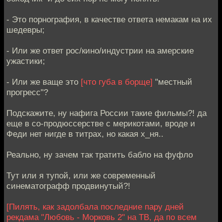
- Это порнография, в качестве ответа немакам на их
шедевры;
- Или же ответ рос/кино/индустрии на амерские
ужастики;
- Или же ваще это
[что губа в борще]
"местный
прогресс"?
Подскажите, ну нафига России такие фильмы?! да
еще в со-продюссерстве с мерикотами, вроде и
Феди нет нигде в титрах, но какая х_ня..
Реально, ну зачем так тратить бабло на фуфло
Тут или я тупой, или же современный
синематографф продвинутый?!
[Пилять, как задолбала последние пару дней
рекдама "Любовь - Морковь 2" на ТВ, да по всем