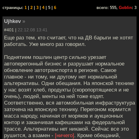
cтраницы:
1
|
2
|
3
|
4
| 5 |
6
всего: 555,
Goblin
: 3
Ujhkev
»
#401 |
22.12.08 13:41
Еще раз тем, кто считает, что на ДВ барыги не хотят
работать. Уже много раз говорил.
Поднятием пошлин центр сильно урезает
автоперегонный бизнес и разрушает нормальное
обновление автотранспорта в регионе. Самое
главное - ни тому, ни другому нет нормальной
альтернативы. Одни обещания. На японской технике
у нас возят хлеб, продукты (скоропортящиеся и не
очень), людей, менты на ней тоже ездят.
Соответственно, вся автомобильная инфраструктура
заточена на японскую технику. Перегоном кормится
масса народу, начиная от моряков и аукционных
контор и заканчивая кафешками на федеральной
трассе. Альтернативы нет никакой. Сейчас все это
рушится, а взамен -
[ничего]
. Кроме обещаний,