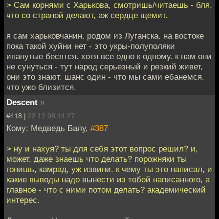
> Сам корнями с Харькова, смотришь/читаешь - бля,
что со страной делают, аж сердце щемит.
я сам харьковчанин. родом из Луганска. на востоке
пока такой хуйни нет - это укры-полуполяки
ипанутые бесятся. хотя все одно к одному. к нам они
не сунуться - тут народ серьезный и резкий живет,
они это знают. шанс один - что мы сами ебанемся.
что ужо близится.
Descent
»
#418 |
22.12.08 14:27
Кому: Медведь Балу,
#387
> ну и нахуя? ты для себя этот вопрос решил? и,
может, даже знаешь что делать? порожняки ты
гонишь, камрад, уж извини. к чему ты это написал, и
какие выводы надо вынести из тобой написанного, а
главное - что с ними потом делать? академический
интерес.