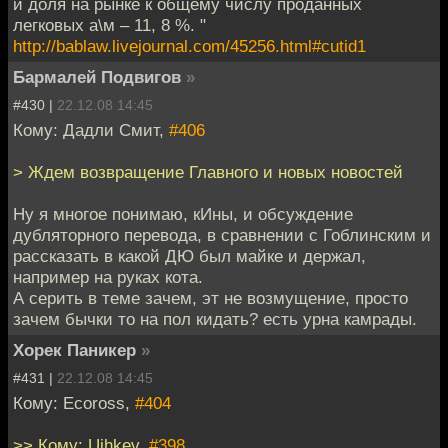
и доля на рынке к общему числу проданных
легковых а\м – 11, 8 %. "
http://bablaw.livejournal.com/45256.html#cutid1
Бармалей Подвигов
»
#430 |
22.12.08 14:45
Кому: Дадли Смит,
#406
> Ждем возвращение Главного и новых новостей
Ну я многое понимаю, кИны, и обсуждение
дубляторного перевода, в сравнении с Гоблинским и
рассказать в какой ДЮ был майке и держал,
например на руках кота.
А серить в теме зачем, эт не возмущение, просто
зачем бычки то на пол кидать? есть урна камрады.
Хорек Паникер
»
#431 |
22.12.08 14:45
Кому: Ecoross,
#404
>> Кому: Ujhkev,
#398