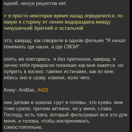
идеей. нихуя рецептов нет.
> я просто некоторое время назад определился, по
какую я сторону от линии водораздела между
чинушичьей братией и остальной
это, камрад, как говорили в одном фильме "Я начал
понимать где наши, а где СВОИ".
опять же повторюсь. я без претензии, камрад. я
лично тебя прекрасно понимаю как мне кажется. но
хуярить в космос такими истинами, как по мне,
ибись оно в сраку. извини, коли чего.
Кому: AntBas,
#420
они деткам в школах срут в головы. это хуево. мне
тоже срали, причем активно. но у меня, слава
Господу, есть папа, который фильтровал все это для
меня, и голова, чтобы воспринимать
самостоятельно.