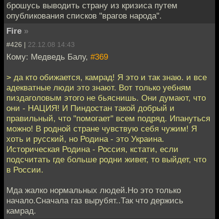
брошусь выводить страну из кризиса путем
опубликования списков "врагов народа".
Fire
»
#426 |
22.12.08 14:43
Кому: Медведь Балу,
#369
> да кто обижается, камрад! Я это и так знаю. и все
адекватные люди это знают. Вот только уебням
пиздаголовым этого не бьяснишь. Они думают, что
они - НАЦИЯ! И Пиндостан такой добрый и
правильный, что "помогает" всем подряд. Ипануться
можно! В родной стране чувствую себя чужим! Я
хоть и русский, но Родина - это Украина.
Историческая Родина - Россия, кстати, если
подсчитать где больше родни живет, то выйдет, что
в России.
Мда жалко нормальных людей.Но это только
начало.Сначала газ вырубят..Так что держись
камрад.