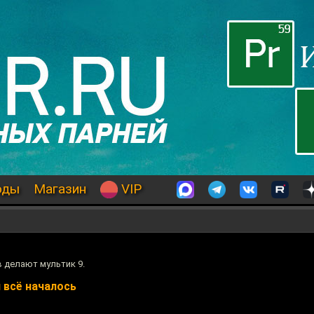
оды
Магазин
VIP
 делают мультик 9.
 всё началось