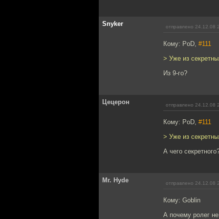
Snyker
отправлено 24.12.08 
Кому: PoD,
#111
> Уже из секретны
Из 9-го?
Цецерон
отправлено 24.12.08 
Кому: PoD,
#111
> Уже из секретны
А чего секретного
Mr. Hyde
отправлено 24.12.08 
Кому: Goblin
А почему ролег не