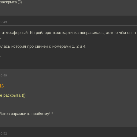
раскрыта )))
20:49
 атмосферный. В трейлере тоже картинка понравилась, хотя о чём он - н
.
лась история про свиней с номерами 1, 2 и 4.
.
20:49
16
е раскрыта )))
итов зарамсить проблему!!!
20:52