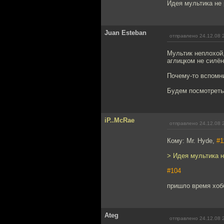
Идея мультика не 
Juan Esteban
отправлено 24.12.08 
Мультик неплохой,
аглицком не силён
Почему-то вспомни
Будем посмотреть
iP..McRae
отправлено 24.12.08 
Кому: Mr. Hyde,
#1
> Идея мультика н
#104
пришло время хобб
Ateg
отправлено 24.12.08 