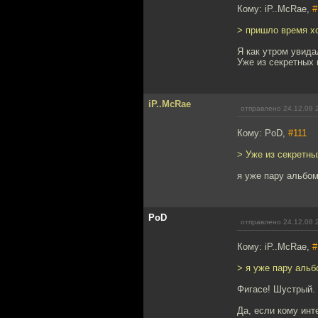
Кому: iP..McRae,
#
> пришло время хо
Я как утром увидал
Уже из секретных 
iP..McRae
отправлено 24.12.08 
Кому: PoD,
#111
> Уже из секретны
я уже пару альбом
PoD
отправлено 24.12.08 
Кому: iP..McRae,
#
> я уже пару альб
Фигасе! Шустрый.
Да, если кому инт