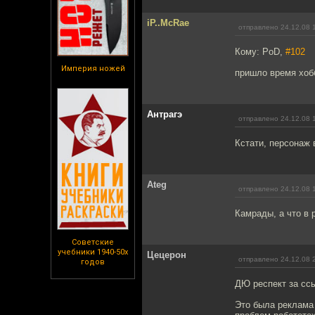
iP..McRae
отправлено 24.12.08 
Кому: PoD,
#102
Империя ножей
пришло время хобб
Антрагэ
отправлено 24.12.08 
Кстати, персонаж 
Ateg
отправлено 24.12.08 
Камрады, а что в р
Советские
учебники 1940-50х
Цецерон
отправлено 24.12.08 
годов
ДЮ респект за ссы
Это была реклама 