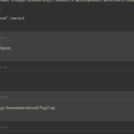
ники, отождествления искусственного и эволюционного интеллекта гума
]
нов", там всё.
20:11
Ждемс...
20:15
20:20
жду Бекмамбетовской РедСтар
20:23