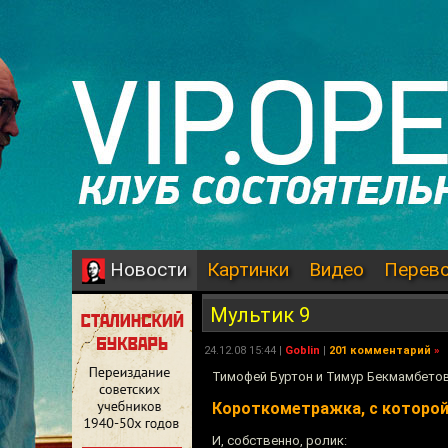
Картинки
Видео
Перев
Новости
Мультик 9
24.12.08 15:44 |
Goblin
|
201 комментарий
»
Тимофей Буртон и Тимур Бекмамбетов
Короткометражка, с которой
И, собственно, ролик: