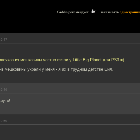
Goblin рекомендует
заказывать
одностранич
19:47
вечков из мешковины честно взяли у Little Big Planet для PS3 =)
з мешковины украли у меня - я их в трудном детстве шил.
19:49
круто!
19:50