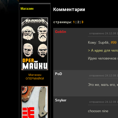
Комментарии
Магазин
cтраницы:
1
| 2 |
3
Goblin
отправлено 24.12.08 
Кому: Sup4ik,
#99
> А идею для чело
Идею человечков и
PoD
Магазин
отправлено 24.12.08 
ОПЕРМАЙКИ
Это же, мать его, 
Snyker
отправлено 24.12.08 
choosen nine