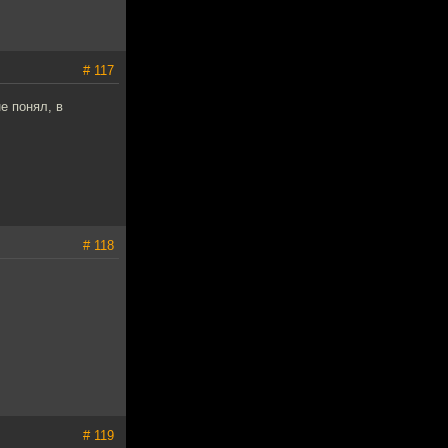
# 117
е понял, в
# 118
# 119