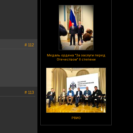
# 112
Медаль ордена "За заслуги перед
Отечеством" II степени
# 113
РВИО