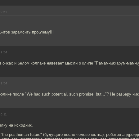
19:51
итов зарамсить проблему!!!
19:54
в очках и белом колпаке навевает мысли о клипе "Рамам-бахарум-мам-б
19:54
олике после "We had such potential, such promise, but..."? Не разберу ник
20:11
лку на исходник.
"the posthuman future" (будущего после человечества), роботов-андроид