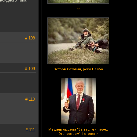
ноидного типа.
65
# 108
# 109
Остров Сахалин, река Найба
# 110
# 111
Медаль ордена "За заслуги перед
Отечеством" II степени