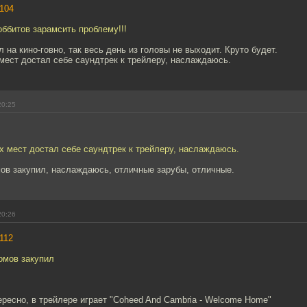
104
ббитов зарамсить проблему!!!
 на кино-говно, так весь день из головы не выходит. Круто будет.
мест достал себе саундтрек к трейлеру, наслаждаюсь.
20:25
х мест достал себе саундтрек к трейлеру, наслаждаюсь.
ов закупил, наслаждаюсь, отличные зарубы, отличные.
20:26
112
омов закупил
ересно, в трейлере играет "Coheed And Cambria - Welcome Home"