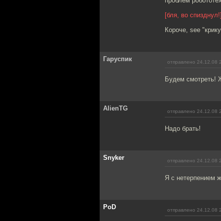
проблем робототех
[бля, во спизднул!
Короче, see "крику
Гаруспик
отправлено 24.12.08 
Будем смотреть! 
AlienTG
отправлено 24.12.08 
Надо брать!
Snyker
отправлено 24.12.08 
Я с нетерпением 
PoD
отправлено 24.12.08 