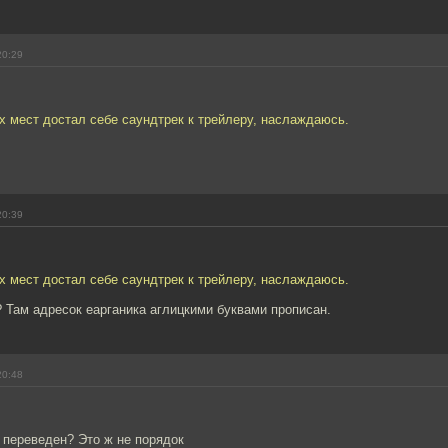
20:29
х мест достал себе саундтрек к трейлеру, наслаждаюсь.
20:39
х мест достал себе саундтрек к трейлеру, наслаждаюсь.
? Там адресок еарганика аглицкими буквами прописан.
20:48
 переведен? Это ж не порядок