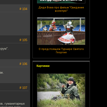
Дядя Вова про фильм "Свидание
# 104
вслепую"
# 105
урум".
О предстоящем Турнире Святого
Георгия
# 106
Картинки
ак.
# 107
ов, гуманитарных