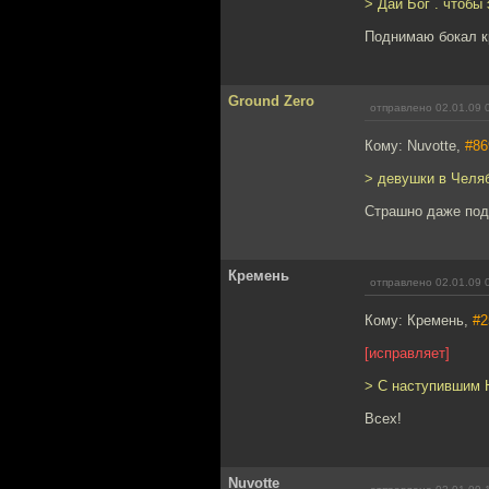
> Дай Бог . чтобы
Поднимаю бокал к
Ground Zero
отправлено 02.01.09 
Кому: Nuvotte,
#86
> девушки в Челяб
Страшно даже под
Кремень
отправлено 02.01.09 
Кому: Кремень,
#2
[исправляет]
> С наступившим 
Всех!
Nuvotte