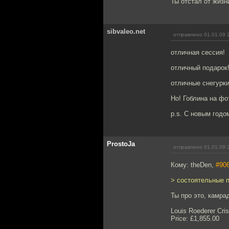
Ты отстал от жизн
sibvaleo.net
отправлено 01.01.09 
отличная сессия!
отличный подарок
отличные снегурки
Но! Гоблина на фо
p.s. С новым годо
ProstoJa
отправлено 01.01.09 
Кому: theDen,
#90
> состоятельные п
Ты про это, камра
Louis Roederer Cri
Price: £1,855.00