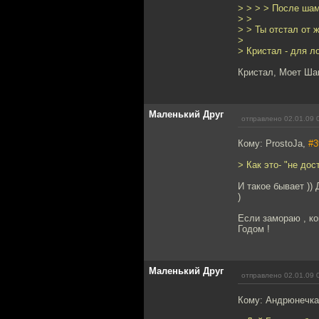
> > > > После ша
> >
> > Ты отстал от 
>
> Кристал - для л
Кристал, Моет Шан
Маленький Друг
отправлено 02.01.09 
Кому: ProstoJa,
#3
> Как это- "не до
И такое бывает ))
)
Если замораю , ко
Годом !
Маленький Друг
отправлено 02.01.09 
Кому: Андрюнечк