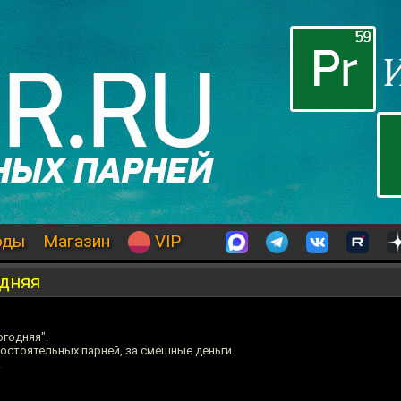
оды
Магазин
VIP
одняя
годняя".
остоятельных парней, за смешные деньги.
!