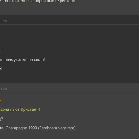
и - состоятельные парни пьют Кристал!!!
20:56
!
!
то возмутительно мало!
м!
21:00
6
арни пьют Кристал!!!
д?
stal Champagne 1999 (Jeroboam very rare)