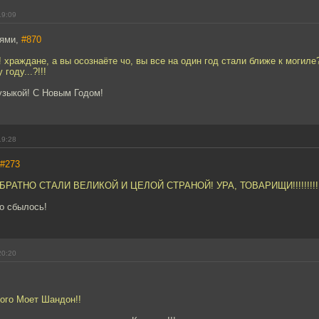
19:09
еями,
#870
! храждане, а вы осознаёте чо, вы все на один год стали ближе к могиле
году...?!!!
узыкой! С Новым Годом!
19:28
#273
РАТНО СТАЛИ ВЕЛИКОЙ И ЦЕЛОЙ СТРАНОЙ! УРА, ТОВАРИЩИ!!!!!!!!!
то сбылось!
20:20
ого Моет Шандон!!