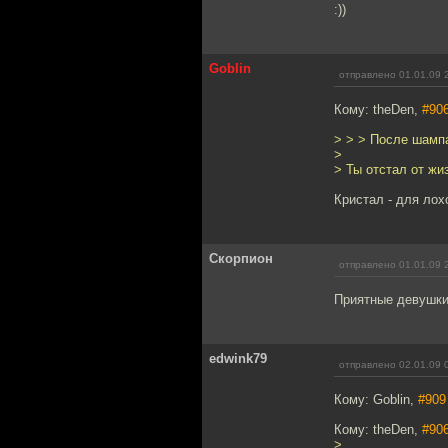
:))
Goblin
отправлено 01.01.09 
Кому: theDen,
#90
> > > После шамп
>
> Ты отстал от жи
Кристал - для лох
Скорпион
отправлено 01.01.09 
Приятные девушки
edwink79
отправлено 02.01.09 
Кому: Goblin,
#909
Кому: theDen,
#90
>