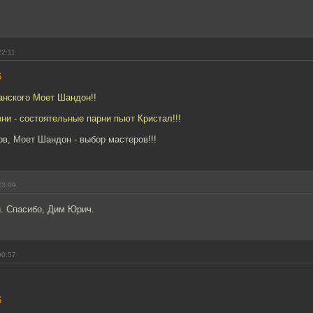
22:11
6
анского Моет Шандон!!
зни - состоятельные парни пьют Кристал!!!
ов, Моет Шандон - выбор мастеров!!!
23:09
. Спасибо, Дим Юрич.
00:57
6