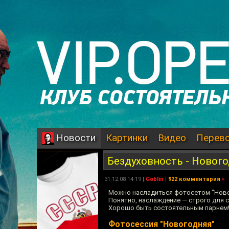
Картинки
Видео
Перев
Новости
Бездуховность - Новог
31.12.08 14:19 |
Goblin
|
922 комментария
»
Можно насладиться фотосетом "Ново
Понятно, наслаждение — строго для с
Хорошо быть состоятельным парнем
Фотосессия "Новогодняя"