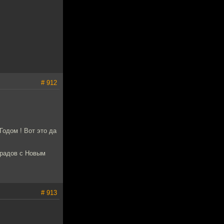
# 912
Годом ! Вот это да
мрадов с Новым
# 913