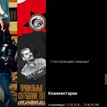
С наступающим, камрады!
Комментарии
cтраницы:
1
|
2
|
3
|
4
...
7
|
8
|
9
| 10