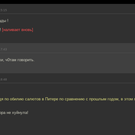
15:15
ады !
!
[наливает вновь]
17:43
, ч0там говорить.
18:48
дя по обилию салютов в Питере по сравнению с прошлым годом, в этом 
ора не хуйнула!