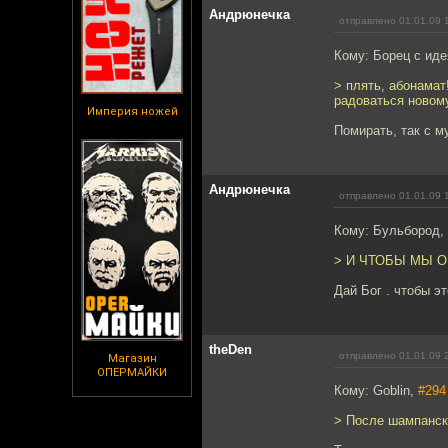
Андрюнечка
отправлено 01.01.09 
Кому: Борец с ид
> плять, абонамат
радоваться новому 
Империя ножей
Помирать, так с м
Андрюнечка
отправлено 01.01.09 
Кому: Бульбород,
> И ЧТОБЫ МЫ ОБ
Дай Бог . чтобы э
theDen
отправлено 01.01.09 
Магазин
ОПЕРМАЙКИ
Кому: Goblin,
#294
> После шампанск