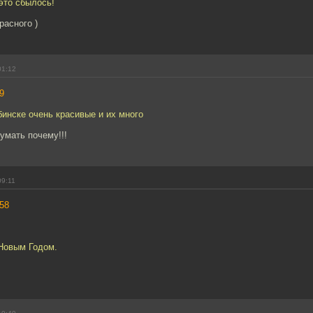
 это сбылось!
расного )
01:12
9
инске очень красивые и их много
умать почему!!!
09:11
58
Новым Годом.