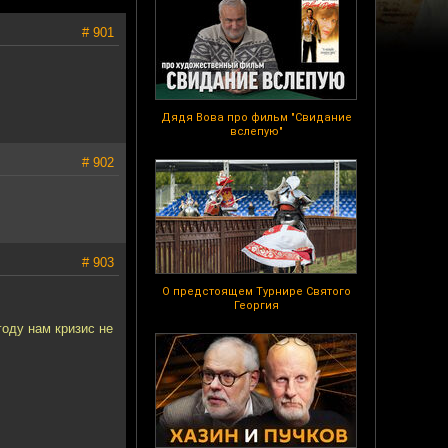
# 901
Дядя Вова про фильм "Свидание
вслепую"
# 902
# 903
О предстоящем Турнире Святого
Георгия
году нам кризис не