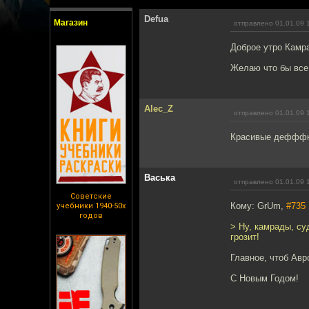
Defua
Магазин
отправлено 01.01.09 
Доброе утро Камр
Желаю что бы все
Alec_Z
отправлено 01.01.09 
Красивые дефффки
Васька
отправлено 01.01.09 
Советские
Кому: GrUm,
#735
учебники 1940-50х
годов
> Ну, камрады, су
грозит!
Главное, чтоб Авр
С Новым Годом!