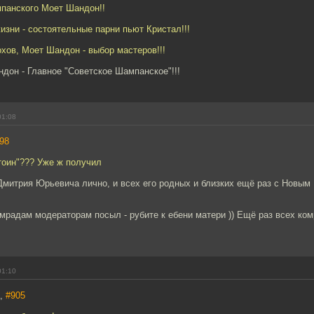
мпанского Моет Шандон!!
жизни - состоятельные парни пьют Кристал!!!
охов, Моет Шандон - выбор мастеров!!!
дон - Главное "Советское Шампанское"!!!
01:08
98
стоин"??? Уже ж получил
 Дмитрия Юрьевича лично, и всех его родных и близких ещё раз с Новым 
мрадам модераторам посыл - рубите к ебени матери )) Ещё раз всех ко
01:10
а,
#905