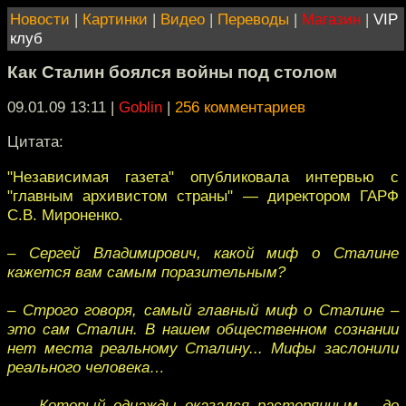
Новости
|
Картинки
|
Видео
|
Переводы
|
Магазин
|
VIP
клуб
Как Сталин боялся войны под столом
09.01.09 13:11
|
Goblin
|
256 комментариев
Цитата:
"Независимая газета" опубликовала интервью с
"главным архивистом страны" — директором ГАРФ
С.В. Мироненко.
– Сергей Владимирович, какой миф о Сталине
кажется вам самым поразительным?
– Строго говоря, самый главный миф о Сталине –
это сам Сталин. В нашем общественном сознании
нет места реальному Сталину... Мифы заслонили
реального человека…
– …Который однажды оказался растерянным – до