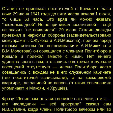
Сталин не принимал посетителей в Кремле с часа
ночи 29 июня 1941 года до пяти часов вечера 1 июля,
то бишь 63 часа. Это вряд ли можно назвать
"несколько дней". Но не принимал посетителей — ещё
не значит "не появлялся". 29 июня Сталин дважды
приезжал в наркомат обороны (засвидетельствовано
мемуарами Г.К.Жукова и А.И.Микояна), причем перед
вторым визитом (по воспоминаниям А.И.Микояна и
В.М.Молотова) он совещался с членами Политбюро в
Кремле и приехал вместе с ними. Нет ничего
удивительного в том, что запись о встречах в журнале
посещений отсутствует — члены Политбюро часто
совещались с вождём не в его служебном кабинете
(где посетителей записывали), а на кремлевской
квартире, где записей не велось (о таких совещаниях
упоминают и Микоян, и Хрущёв).
Фразу "Ленин нам оставил великое наследие, а мы —
его наследники — всё просрали" сказал сам
И.В.Сталин, когда члены Политбюро вечером или во