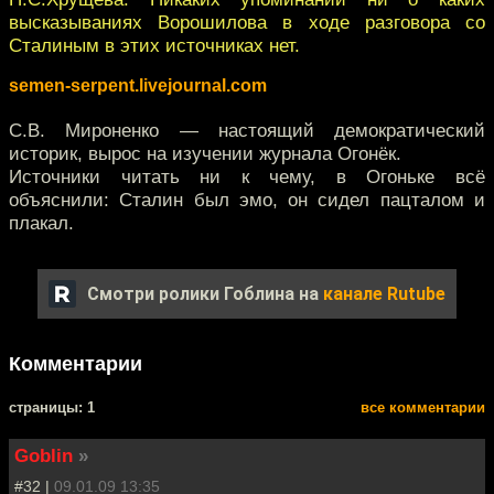
высказываниях Ворошилова в ходе разговора со
Сталиным в этих источниках нет.
semen-serpent.livejournal.com
С.В. Мироненко — настоящий демократический
историк, вырос на изучении журнала Огонёк.
Источники читать ни к чему, в Огоньке всё
объяснили: Сталин был эмо, он сидел пацталом и
плакал.
Смотри ролики Гоблина на
канале Rutube
Комментарии
cтраницы: 1
все комментарии
Goblin
»
#32 |
09.01.09 13:35