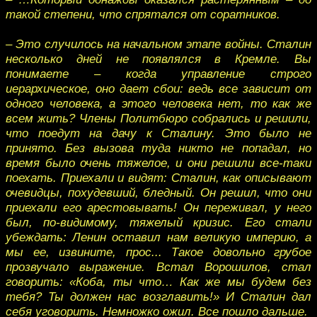
такой степени, что спрятался от соратников.
– Это случилось на начальном этапе войны. Сталин
несколько дней не появлялся в Кремле. Вы
понимаете – когда управление строго
иерархическое, оно дает сбои: ведь все зависит от
одного человека, а этого человека нет, то как же
всем жить? Члены Политбюро собрались и решили,
что поедут на дачу к Сталину. Это было не
принято. Без вызова туда никто не попадал, но
время было очень тяжелое, и они решили все-таки
поехать. Приехали и видят: Сталин, как описывают
очевидцы, похудевший, бледный. Он решил, что они
приехали его арестовывать! Он переживал, у него
был, по-видимому, тяжелый кризис. Его стали
убеждать: Ленин оставил нам великую империю, а
мы ее, извините, прос... Такое довольно грубое
прозвучало выражение. Встал Ворошилов, стал
говорить: «Коба, ты что… Как же мы будем без
тебя? Ты должен нас возглавить!» И Сталин дал
себя уговорить. Немножко ожил. Все пошло дальше.