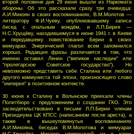
второй половине дня 29 июня вышли из Наркомата
обороны. Об это рассказали сразу три очевидца:
А.И.Микоян в своих воспоминаниях, В.М.Молотов —
литератору Ф.И.Чуеву, опубликовавшему записи
бесед с опальным вождём, и Л.П.Берия —
Н.С.Хрущёву, находившемуся в июне 1941 г. в Киеве
и передавшему повествование Берии в своих
мемуарах. Энергический глагол всем запомнился
хорошо. Редакция фразы различается в том, что
именно оставил Ленин ("великое наследие" или
"пролетарское Советское государство"). Но
невозможно представить себе Сталина или любого
другого коммуниста той эпохи, произносящего слово
"империя" в позитивном контексте.
30 июня к Сталину в Волынское приехали члены
Политбюро с предложением о создании ГКО. Это
засвидетельствовано в письме Л.П.Берии членам
Президиума ЦК КПСС (написанном после ареста), а
также в вышеупомянутых воспоминаниях
А.И.Микояна, беседах В.М.Молотова и мемуарах
Н.С.Хрущёва. Никаких упоминаний ни о каких