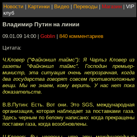
Новости
|
Картинки
|
Видео
|
Переводы
|
Магазин
|
VIP
клуб
Владимир Путин на линии
09.01.09 14:00
|
Goblin
|
840 комментариев
Цитата:
Ч.Кловер ("Файнэншл таймс"): Я Чарльз Кловер из
газеты "Файнэншл таймс". Господин премьер-
министр, эта ситуация очень непрозрачная, когда
два государства говорят совсем противоположные
вещи. Мы не знаем, кому верить. У нас нет пока
доказательств.
В.В.Путин: Есть. Вот они. Это SGS, международная
организация, которая наблюдает за поставками газа.
Здесь черным по белому написано: когда прекращены
поставки газа, когда возобновлены.
Ч.Кловер: Вы уверены, что эти международные