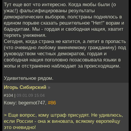
Тут еще вот что интересно. Когда якобы были (о
ужас!) фальсифицированы результаты
демократических выборов, полстраны поднялось в
едином порыве сказать решительное "Нет!" ворам и
бадндитам. Мы - гордая и свободная нация, хватит
терпеть унижения.
Сегодня, когда страна не катится, а летит в пропасть
(что очевидно любому вменяемому гражданину) под
руководством честных демократов, гордая и
свободная нация поголовно позасовывала языки в
жопы и отстраненно наблюдает за происходящим.
Удивительное рядом.
Игорь Сибирский
»
#104 |
09.01.09 15:04
Кому: begemot747,
#86
> Еще вопрос, кому штраф присудят. Не удивлюсь,
если России - она ж виновата, всякому европейцу
это очевидно!