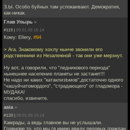
З.Ы. Особо буйных там успокаивают. Демократия,
как-никак.
Глав Упырь
»
#119 |
09.01.09 15:14
Кому: Ellery,
#94
> Ага. Знакомому хохлу нынче звонили его
родственники из Незалежной - так они уже мерзнут.
Ну вот, а говорили, что "ледникового периода"
нынешнее население планеты не застанет!!!
Не надо ни каких "катаклизЬмов",достаточно одного
"чашуйчатомордого", "страдающего" от гладомора -
МУДАКА!
спасибо, извините.
asia
»
#120 |
09.01.09 15:14
Камрады, а ведь главное вы не услышали.
Главнове то, что мы (я имею ввиду рядовых граждан