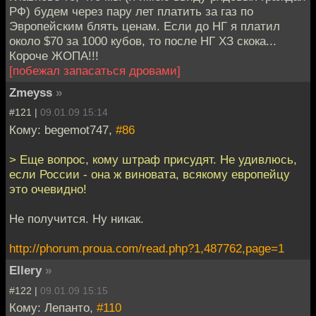
РФ) будем через пару лет платить за газ по
Эвропейским блять ценам. Если до НГ я платил
около $70 за 1000 кубов, то после НГ ХЗ скока...
Короче ЖОПА!!!
[побежал запасаться дровами]
Zmeyss
»
#121 |
09.01.09 15:14
Кому: begemot747,
#86
> Еще вопрос, кому штраф присудят. Не удивлюсь,
если России - она ж виновата, всякому европейцу
это очевидно!
Не получится. Ну никак.
http://phorum.proua.com/read.php?1,487762,page=1
Ellery
»
#122 |
09.01.09 15:15
Кому: Лепанто,
#110