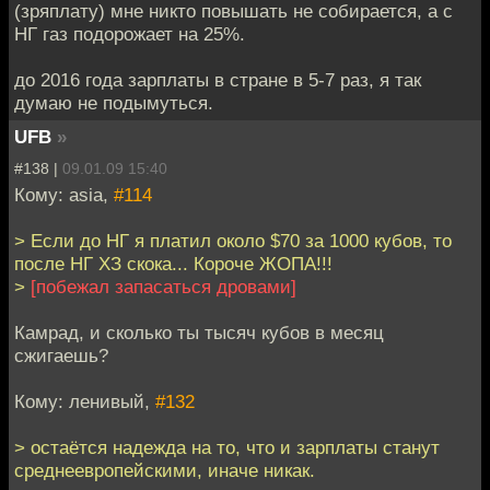
(зряплату) мне никто повышать не собирается, а с
НГ газ подорожает на 25%.
до 2016 года зарплаты в стране в 5-7 раз, я так
думаю не подымуться.
UFB
»
#138 |
09.01.09 15:40
Кому: asia,
#114
> Если до НГ я платил около $70 за 1000 кубов, то
после НГ ХЗ скока... Короче ЖОПА!!!
>
[побежал запасаться дровами]
Камрад, и сколько ты тысяч кубов в месяц
сжигаешь?
Кому: ленивый,
#132
> остаётся надежда на то, что и зарплаты станут
среднеевропейскими, иначе никак.