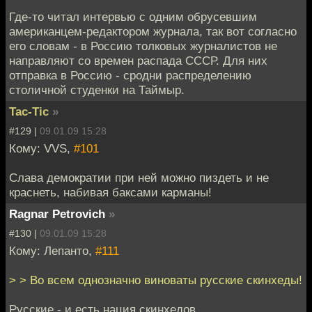
Где-то читал интервью с одним обрусевшим
американцем-редактором журнала, так вот согласно
его словам - в Россию толковых журналистов не
направляют со времен распада СССР. Для них
отправка в Россию - сродни распределению
столичной студенки на Таймыр.
Tac-Tic
»
#129 |
09.01.09 15:28
Кому: VVS,
#101
Слава демократии при ней можно пиздеть и не
краснеть, набивая баксами карманы!
Ragnar Petrovich
»
#130 |
09.01.09 15:28
Кому: Лепанто,
#111
> > Во всем однозначно виноваты русские скинхеды!
Русские - и есть нация скинхедов.