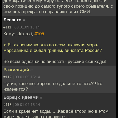
демократическому миру остается только донести
свою позицию до самого тупого своего обывателя, с
чем пока прекрасно справляются их СМИ.
Лепанто
»
#111 |
09.01.09 15:14
Кому: kkb_xxi,
#105
> Я так понимаю, что во всем, включая мэра-
марсианина и обвал гривны, виновата Россия?
Во всем однозначно виноваты русские скинхеды!
Разгильдяй
»
#112 |
09.01.09 15:14
Путин, конечно, хорош, но дальше-то чего? Что
изменится?
Борец с идеями
»
#113 |
09.01.09 15:14
Если в кране нет воды......Как всё вторично в этом
мире, даже скучно становится....