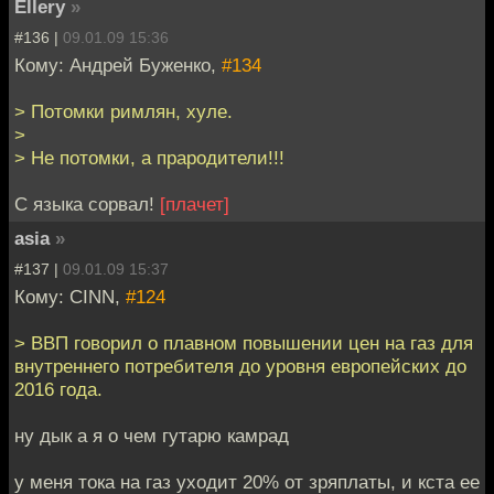
Ellery
»
#136 |
09.01.09 15:36
Кому: Андрей Буженко,
#134
> Потомки римлян, хуле.
>
> Не потомки, а прародители!!!
С языка сорвал!
[плачет]
asia
»
#137 |
09.01.09 15:37
Кому: CINN,
#124
> ВВП говорил о плавном повышении цен на газ для
внутреннего потребителя до уровня европейских до
2016 года.
ну дык а я о чем гутарю камрад
у меня тока на газ уходит 20% от зряплаты, и кста ее