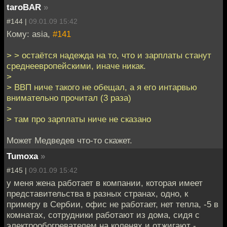
taroBAR
»
#144 |
09.01.09 15:42
Кому: asia,
#141
> > остаётся надежда на то, что и зарплаты станут
среднеевропейскими, иначе никак.
>
> ВВП ниче такого не обещал, а я его интарвью
внимательно прочитал (3 раза)
>
> там про зарплаты ниче не сказано
Может Медведев что-то скажет.
Tumoxa
»
#145 |
09.01.09 15:42
у меня жена работает в компании, которая имеет
представительства в разных странах, одно, к
примеру в Сербии, офис не работает, нет тепла, -5 в
комнатах, сотрудники работают из дома, сидя с
электрообогревателем на коленях и отжигают -