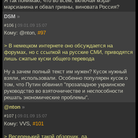
Я так понимаю, что во всем, включая мэра-
марсианина и обвал гривны, виновата Россия?
DSM
»
#106 |
09.01.09 15:07
Кому: @nton,
#97
> В немецком интернете оно обсуждается на
форумах, но с ссылкой на русские СМИ, приводятся
лишь сжатые куски общего перевода
Ну а зачем полный текст им нужен? Кусок нужный
взяли, использовали. Особенно популярен кусок о
том, что Путин обвинил "прозападное украинское
руководство во взяточничестве и неспособности
решать экономические проблемы".
@nton
»
#107 |
09.01.09 15:07
Кому: VVS,
#101
> Веселенький такой обзорчик, да.