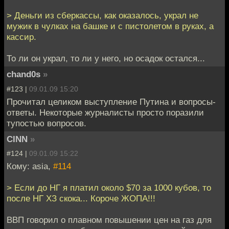
> Деньги из сберкассы, как оказалось, украл не
мужик в чулках на башке и с пистолетом в руках, а
кассир.
То ли он украл, то ли у него, но осадок остался...
chand0s
»
#123 |
09.01.09 15:20
Прочитал целиком выступление Путина и вопросы-
ответы. Некоторые журналисты просто поразили
тупостью вопросов.
CINN
»
#124 |
09.01.09 15:22
Кому: asia,
#114
> Если до НГ я платил около $70 за 1000 кубов, то
после НГ ХЗ скока... Короче ЖОПА!!!
ВВП говорил о плавном повышении цен на газ для