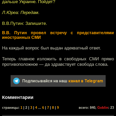
дальше Украине. Пойдет?
Л.Юреа: Передам.
В.В.Путин: Запишите.
В.В. Путин провел встречу с представителями
иностранных СМИ
На каждый вопрос был выдан адекватный ответ.
Теперь главное изложить в свободных СМИ прямо
противоположное — да здравствует свобода слова.
Подписывайся на наш
канал в Telegram
Комментарии
cтраницы:
1
| 2 |
3
|
4
...
6
|
7
|
8
|
9
всего: 840,
Goblin
: 23