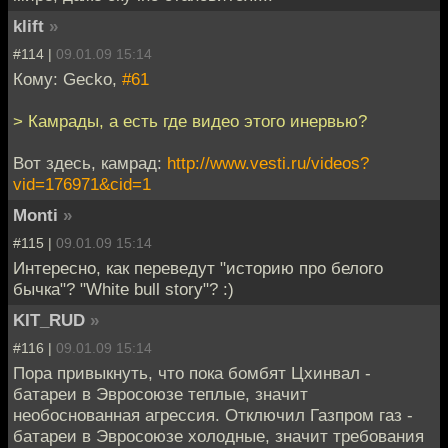
klift
»
#114 |
09.01.09 15:14
Кому: Gecko,
#61
> Камрады, а есть где видео этого инервью?
Вот здесь, камрад:
http://www.vesti.ru/videos?
vid=176971&cid=1
Monti
»
#115 |
09.01.09 15:14
Интересно, как переведут "историю про белого
бычка"? "White bull story"? :)
KIT_RUD
»
#116 |
09.01.09 15:14
Пора привыкнуть, что пока бомбят Цхинвал -
батареи в Эвросоюзе теплые, значит
необоснованная агрессия. Отключил Газпром газ -
батареи в Эвросоюзе холодные, значит требования