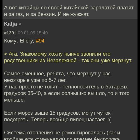
А вот китайцы со своей китайской зарплатой платят
и за газ, и за бензин. И не жужжат.
Katja
»
#139 |
09.01.09 15:40
Кому: Ellery,
#94
> Ага. Знакомому хохлу нынче звонили его
родственники из Незалежной - так они уже мерзнут.
Самое смешное, ребята, что мерзнут у нас
некоторые уже по 5-7 лет.
У нас просто не топят - теплоноситель в батареях
градусов 35-40, а если солнышко вышло, то и того
меньше.
Если мороз выше 15 градусов, могут чуток
подогреть. Теперь вообще пипец настает. :(
Система отопления не ремонтировалась (как и
вообще вся коммуналка) со времен Андропова.