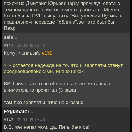
похож на Дмитрия Юрьевича(ну прям луч света в
темном царстве), им бы вместе работать. Можно
было бы на DVD выпустить "Высупления Путина в
правильном переводе Гоблина",вот это был бы
Пеар!
asia
»
#142 |
09.01.09 15:40
Кому: ленивый,
#132
> > остаётся надежда на то, что и зарплаты станут
среднеевропейскими, иначе никак.
ВВП ниче такого не обещал, а я его интарвью
внимательно прочитал (3 раза)
там про зарплаты ниче не сказано
Exgumator
»
#143 |
09.01.09 15:40
В.В. жёг напалмом, да. Пять баллов!