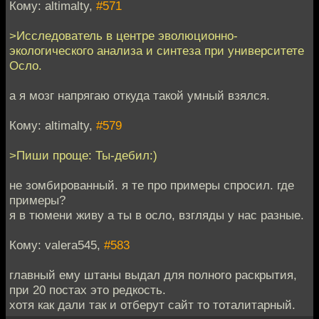
Кому: altimalty,
#571
>Исследователь в центре эволюционно-
экологического анализа и синтеза при университете
Осло.
а я мозг напрягаю откуда такой умный взялся.
Кому: altimalty,
#579
>Пиши проще: Ты-дебил:)
не зомбированный. я те про примеры спросил. где
примеры?
я в тюмени живу а ты в осло, взгляды у нас разные.
Кому: valera545,
#583
главный ему штаны выдал для полного раскрытия,
при 20 постах это редкость.
хотя как дали так и отберут сайт то тоталитарный.