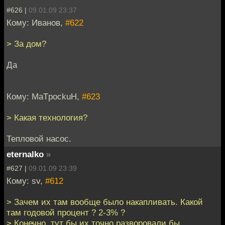
#626 |
09.01.09 23:37
Кому: Иванов,
#622
> За дом?
Да
Кому: MaTpockuH,
#623
> Какая технология?
Тепловой насос.
eternalko
»
#627 |
09.01.09 23:39
Кому: sv,
#612
> Зачем их там вообще было накапливать. Какой
там годовой процент ? 2-3% ?
> Конечно, тут бы их точно разворовали бы.