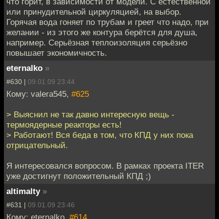
что горит, в зависимости от модели. С естественной
или принудительной циркуляцией, на выбор.
Горячая вода гоняет по трубам и греет что надо, при
желании - из этого же контура берётся для душа,
например. Серьёзная теплоизоляция серьёзно
повышает экономичность.
eternalko
»
#630 |
09.01.09 23:44
Кому: valera545,
#625
> Выяснил не так давно интересную вещь -
термоядерные реакторы есть!
> Работают! Вся беда в том, что КПД у них пока
отрицательный.
Я интересовался вопросом. В рамках проекта ITER
уже достигнут положительный КПД ;)
altimalty
»
#631 |
09.01.09 23:46
Кому: eternalko,
#614