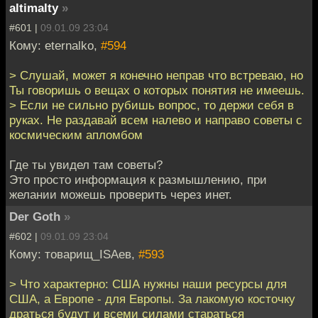
altimalty
»
#601 |
09.01.09 23:04
Кому: eternalko,
#594
> Слушай, может я конечно неправ что встреваю, но
Ты говоришь о вещах о которых понятия не имеешь.
> Если не сильно рубишь вопрос, то держи себя в
руках. Не раздавай всем налево и направо советы с
космическим апломбом
Где ты увидел там советы?
Это просто информация к размышлению, при
желании можешь проверить через инет.
Der Goth
»
#602 |
09.01.09 23:04
Кому: товарищ_ISAев,
#593
> Что характерно: США нужны наши ресурсы для
США, а Европе - для Европы. За лакомую косточку
драться будут и всеми силами стараться