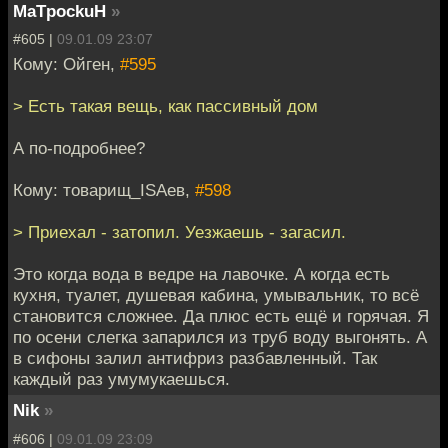
MaTpockuH
»
#605 |
09.01.09 23:07
Кому: Ойген,
#595
> Есть такая вещь, как пассивный дом
А по-подробнее?
Кому: товарищ_ISAев,
#598
> Приехал - затопил. Уезжаешь - загасил.
Это когда вода в ведре на лавочке. А когда есть
кухня, туалет, душевая кабина, умывальник, то всё
становится сложнее. Да плюс есть ещё и горячая. Я
по осени слегка запарился из труб воду выгонять. А
в сифоны залил антифриз разбавленный. Так
каждый раз умумукаешься.
Nik
»
#606 |
09.01.09 23:09