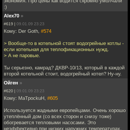
экономия. Про цены как водится скромно умолчали
:)
Alex70
»
#619 |
09.01.09 23:23
Кому: Der Goth,
#574
> Вообще-то в котельной стоят водогрейные котлы -
если котельная для теплофикационных нужд.
> А не паровые.
Ты серьезно, камрад? ДКВР-10/13, который в каждой
второй котельной стоит, водогрейный котел? Ну-ну.
Ойген
»
#620 |
09.01.09 23:23
Кому: MaTpockuH,
#605
Используется жадными европейцами. Очень хорошо
утеплённый дом (со всех сторон и снизу тоже)
обогревается тепловыми насосами. Это
неэффективно при низких наружних температурах,