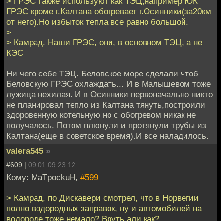
> ГРЭС также используют как ТЭЦ,например ЮК
ГРЭС кроме г.Калтана обогревает г.Осинники(за20км
от него).Но избыток тепла все равно большой.
>
> Камрад. Наши ГРЭС, они, в основном ТЭЦ, а не
КЭС
Ни чего себе ТЭЦ. Беловское море сделали чтоб
Беловскую ГРЭС охлаждать... И в Малышевом тоже
лужица нехилая. И в Осинники первоначально никто
не планировал тепло из Калтана тянуть,построили
здоровенную котельную но с обогревом никак не
получалось. Потом плюнули и протянули трубы из
Калтана(еще в советское время).И все наладилось.
valera545
»
#609 |
09.01.09 23:12
Кому: MaTpockuH,
#599
> Камрад, по Дискавери смотрел, что в Норвегии
полно водородных заправок, ну и автомобилей на
водороде тоже немало? Вруть али как?