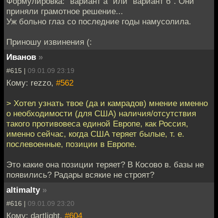
Формулировка: "вариант а" или "вариант б". Они
приняли грамотное решение...
Уж больно глаз со последние годы намусолила.
Приношу извинения (:
Иванов
»
#615 |
09.01.09 23:19
Кому: rezzo,
#562
> Хотел узнать твое (да и камрадов) мнение именно
о необходимости (для США) наличия/отсутствия
такого противовеса единой Европе, как Россия,
именно сейчас, когда США теряет былые, т. е.
послевоенные, позиции в Европе.
Это какие она позиции теряет? В Косово в. базы не
появились? Радары всякие не строят?
altimalty
»
#616 |
09.01.09 23:20
Кому: dartlight,
#604