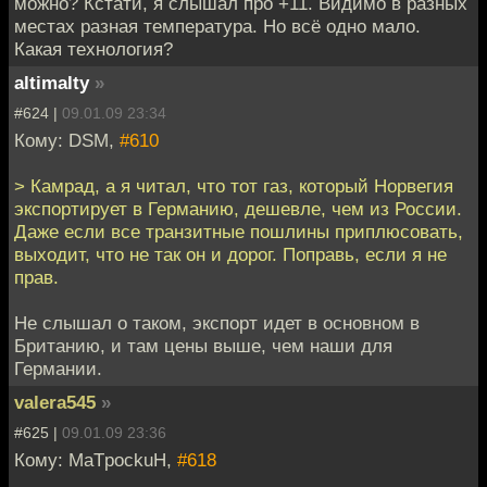
можно? Кстати, я слышал про +11. Видимо в разных
местах разная температура. Но всё одно мало.
Какая технология?
altimalty
»
#624 |
09.01.09 23:34
Кому: DSM,
#610
> Камрад, а я читал, что тот газ, который Норвегия
экспортирует в Германию, дешевле, чем из России.
Даже если все транзитные пошлины приплюсовать,
выходит, что не так он и дорог. Поправь, если я не
прав.
Не слышал о таком, экспорт идет в основном в
Британию, и там цены выше, чем наши для
Германии.
valera545
»
#625 |
09.01.09 23:36
Кому: MaTpockuH,
#618