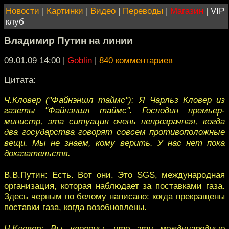
Новости
|
Картинки
|
Видео
|
Переводы
|
Магазин
|
VIP
клуб
Владимир Путин на линии
09.01.09 14:00
|
Goblin
|
840 комментариев
Цитата:
Ч.Кловер ("Файнэншл таймс"): Я Чарльз Кловер из
газеты "Файнэншл таймс". Господин премьер-
министр, эта ситуация очень непрозрачная, когда
два государства говорят совсем противоположные
вещи. Мы не знаем, кому верить. У нас нет пока
доказательств.
В.В.Путин: Есть. Вот они. Это SGS, международная
организация, которая наблюдает за поставками газа.
Здесь черным по белому написано: когда прекращены
поставки газа, когда возобновлены.
Ч.Кловер: Вы уверены, что эти международные