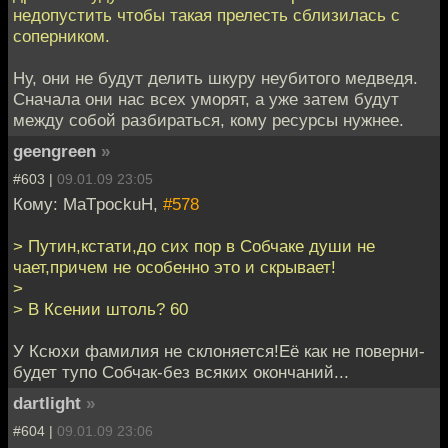
недопустить чтобы такая прелесть сблизилась с
соперником.
Ну, они не будут делить шкуру неубитого медведя.
Сначала они нас всех уморят, а уже затем будут
между собой разбираться, кому ресурсы нужнее.
geengreen
»
#603 |
09.01.09 23:05
Кому: MaTpockuH,
#578
> Путин,кстати,до сих пор в Собчаке души не
чает,причем не особенно это и скрывает!
>
> В Ксении штоль? 60
У Ксюхи фамилия не склоняется!Её как не поверни-
будет тупо Собчак-без всяких окончаний...
dartlight
»
#604 |
09.01.09 23:06