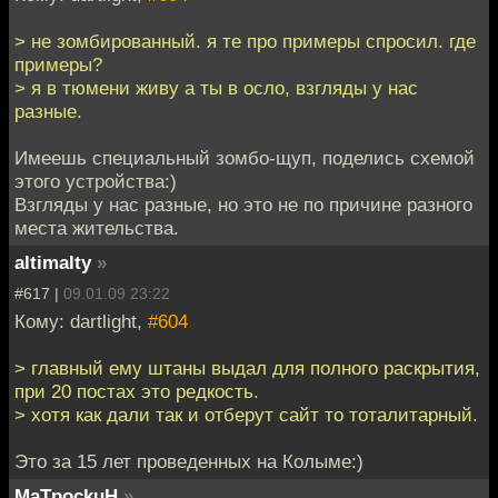
> не зомбированный. я те про примеры спросил. где
примеры?
> я в тюмени живу а ты в осло, взгляды у нас
разные.
Имеешь специальный зомбо-щуп, поделись схемой
этого устройства:)
Взгляды у нас разные, но это не по причине разного
места жительства.
altimalty
»
#617 |
09.01.09 23:22
Кому: dartlight,
#604
> главный ему штаны выдал для полного раскрытия,
при 20 постах это редкость.
> хотя как дали так и отберут сайт то тоталитарный.
Это за 15 лет проведенных на Колыме:)
MaTpockuH
»