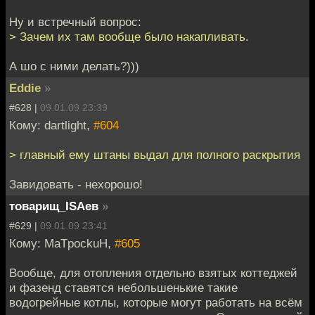
Ну и встречный вопрос:
> Зачем их там вообще было накапливать.
А шо с ними делать?)))
Eddie
»
#628 |
09.01.09 23:39
Кому: dartlight,
#604
> главный ему штаны выдал для полного раскрытия
Завидовать - нехорошо!
товарищ_ISAев
»
#629 |
09.01.09 23:41
Кому: MaTpockuH,
#605
Вообще, для отопления отдельно взятых коттеджей
и фазенд ставятся небольшенькие такие
водогрейные котлы, которые могут работать на всём