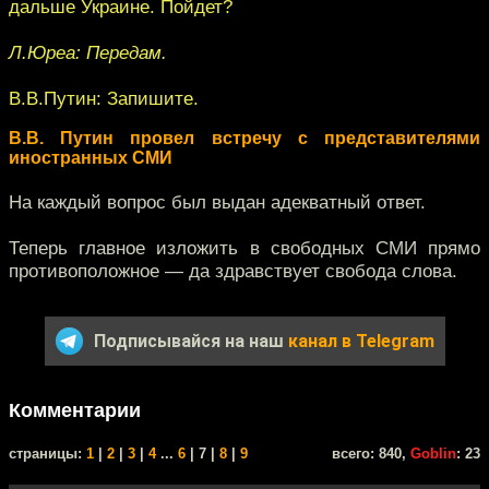
дальше Украине. Пойдет?
Л.Юреа: Передам.
В.В.Путин: Запишите.
В.В. Путин провел встречу с представителями
иностранных СМИ
На каждый вопрос был выдан адекватный ответ.
Теперь главное изложить в свободных СМИ прямо
противоположное — да здравствует свобода слова.
Подписывайся на наш
канал в Telegram
Комментарии
cтраницы:
1
|
2
|
3
|
4
...
6
| 7 |
8
|
9
всего: 840,
Goblin
: 23