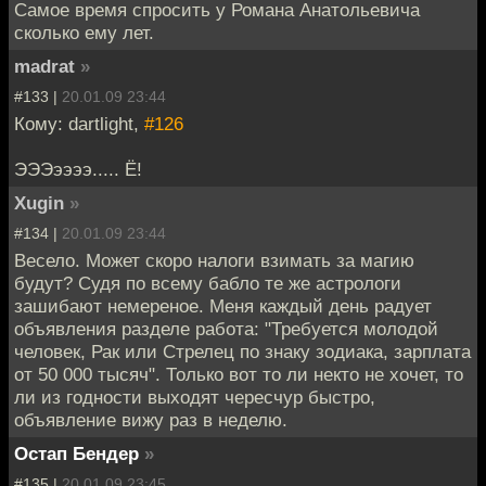
Самое время спросить у Романа Анатольевича
сколько ему лет.
madrat
»
#133 |
20.01.09 23:44
Кому: dartlight,
#126
ЭЭЭээээ..... Ё!
Xugin
»
#134 |
20.01.09 23:44
Весело. Может скоро налоги взимать за магию
будут? Судя по всему бабло те же астрологи
зашибают немереное. Меня каждый день радует
объявления разделе работа: "Требуется молодой
человек, Рак или Стрелец по знаку зодиака, зарплата
от 50 000 тысяч". Только вот то ли некто не хочет, то
ли из годности выходят чересчур быстро,
объявление вижу раз в неделю.
Остап Бендер
»
#135 |
20.01.09 23:45