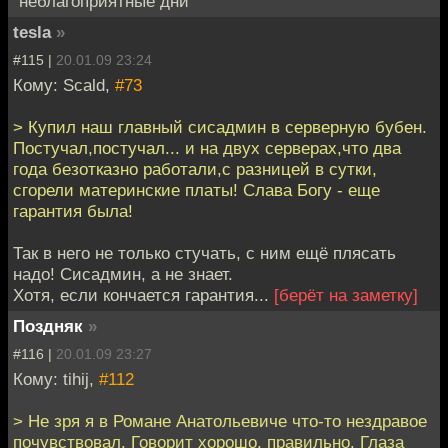
"неблагоприятные дни"
tesla
»
#115 |
20.01.09 23:24
Кому: Scald,
#73
> Купил наш главный сисадмин в серверную бубен.
Постучал,постучал... и на двух серверах,что два
года безотказно работали,с разницей в сутки,
сгорели материнские платы! Слава Богу - еще
гарантия была!
Так в него не только стучать, с ним ещё плясать
надо! Сисадмин, а не знает.
Хотя, если кончается гарантия...
[берёт на заметку]
Поздняк
»
#116 |
20.01.09 23:27
Кому: tihij,
#112
> Не зря я в Романе Анатольевиче что-то нездравое
почувствовал. Говорит хорошо, правильно. Глаза