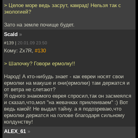
> Целое море ведь засрут, камрад! Нельзя так с
экологией?
Зато на земле почище будет.
Scald
»
#139 |
20.01.09 23:50
Кому: Zx7R,
#130
> Шапочку? Говори ермолку!!
Народ! А кто-нибудь знает - как евреи носят свои
ермолки на макуше и они(ермолки) там держатся и
от ветра не слетают?
Я одного знакомого еврея спросил,так он засмеялся
и сказал,что,мол "на жевачках приклеиваем" :) Вот
ведь какой! Не выдал тайну. а я подозреваю,что
ермолки держатся на голове благодаря сильному
колдунству!
ALEX_61
»