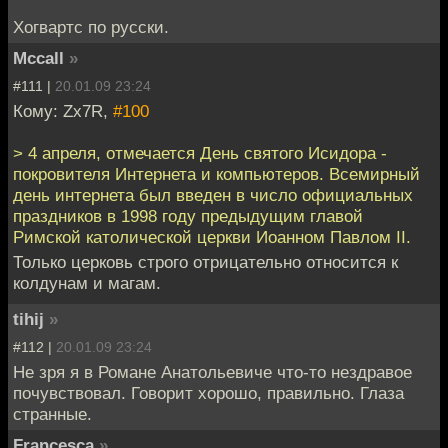
Хогвартс по русски.
Mccall
»
#111 |
20.01.09 23:24
Кому: Zx7R,
#100
> 4 апреля, отмечается День святого Исидора -
покровителя Интернета и компьютеров. Всемирный
день интернета был введен в число официальных
праздников в 1998 году предыдущим главой
Римской католической церкви Иоанном Павлом II.
Только церковь строго отрицательно относится к
колдунам и магам.
tihij
»
#112 |
20.01.09 23:24
Не зря я в Романе Анатольевиче что-то нездравое
почувствовал. Говорит хорошо, правильно. Глаза
странные.
Francesca
»