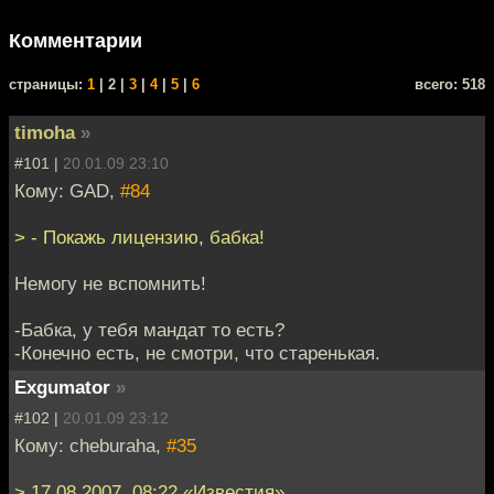
Комментарии
cтраницы:
1
| 2 |
3
|
4
|
5
|
6
всего: 518
timoha
»
#101 |
20.01.09 23:10
Кому: GAD,
#84
> - Покажь лицензию, бабка!
Немогу не вспомнить!
-Бабка, у тебя мандат то есть?
-Конечно есть, не смотри, что старенькая.
Exgumator
»
#102 |
20.01.09 23:12
Кому: cheburaha,
#35
> 17.08 2007, 08:22 «Известия»