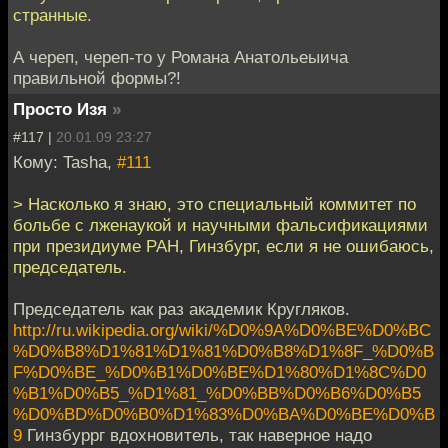
странные.
А череп, череп-то у Романа Анатольеыича
правильной формы?!
Просто Изя
»
#117 |
20.01.09 23:27
Кому: Tasha,
#111
> Насколько я знаю, это специальный коммитет по
больбе с лженаукой и научными фальсификациями
при президиуме РАН, Гинзбург, если я не ошибаюсь,
председатель.
Председатель как раз академик Кругляков.
http://ru.wikipedia.org/wiki/%D0%9A%D0%BE%D0%BC
%D0%B8%D1%81%D1%81%D0%B8%D1%8F_%D0%B
F%D0%BE_%D0%B1%D0%BE%D1%80%D1%8C%D0
%B1%D0%B5_%D1%81_%D0%BB%D0%B6%D0%B5
%D0%BD%D0%B0%D1%83%D0%BA%D0%BE%D0%B
9
Гинзбуррг вдохновитель, так наверное надо