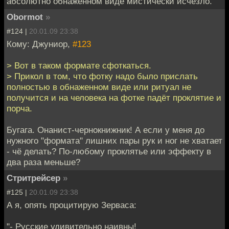
абсолютно обнаженном виде мистически исчезло.
Obormot
»
#124 |
20.01.09 23:38
Кому: Джуниор,
#123
> Вот в таком формате сфоткаться.
> Прикол в том, что фотку надо было прислать
полностью в обнаженном виде или ритуал не
получится и на человека на фотке падёт проклятие и
порча.
Бугага. Онанист-чернокнижник! А если у меня до
нужного "формата" лишних пары рук и ног не хватает
- чё делать? По-любому проклятье или эффекту в
два раза меньше?
Стритрейсер
»
#125 |
20.01.09 23:38
А я, опять процитирую Зерваса:
"- Русские удивительно наивны!