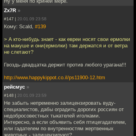
Ну у меня по крйней мере.
Zx7R
»
#147 |
20.01.09 23:58
Кому: Scald,
#139
> А кто-нибудь знает - как евреи носят свои ермолки
на макуше и они(ермолки) там держатся и от ветра
не слетают?
Гвоздь-двадцатка держит против любого урагана!!!
http://www.happykippot.co.il/ps11900-12.htm
рейсмус
»
#148 |
20.01.09 23:59
Не забыть непременно залицензировать вуду-
специалистов, дабы оградить дорогих россиян от
недобросовестных тыкателей иголками.
Интересно, а если объявить себя птицегадателем,
или гадателем по внутренностям жертвенных
животных - залицензируют?