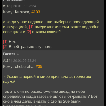
#113 |
20.01.09 23:24
Кому: Кирюха,
#103
> когда у нас недавно шли выборы с последующей
инагурацией,
[1]
американские сми также подробно
освещали и
[2]
в каком ключе?
[1]
Нет.
[2]
В нейтрально-скучном.
Baster
»
#114 |
20.01.09 23:24
Кому: cheburaha,
#35
> Украина первой в мире признала астрологию
наукой
так это они по расположению звезд на небе
определяли когда газовые шлюзы открывать!? Вот
оно в чём дело. видать с 1го по 20е были