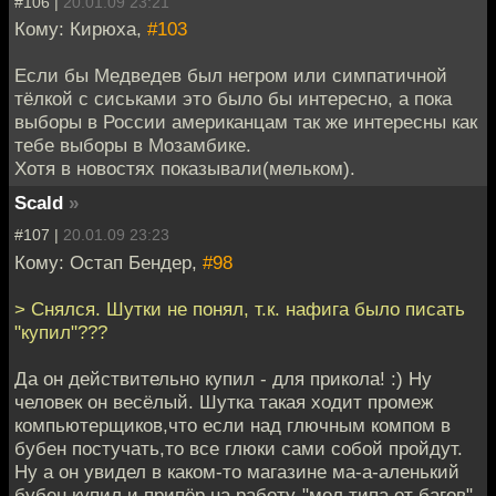
#106 |
20.01.09 23:21
Кому: Кирюха,
#103
Если бы Медведев был негром или симпатичной
тёлкой с сиськами это было бы интересно, а пока
выборы в России американцам так же интересны как
тебе выборы в Мозамбике.
Хотя в новостях показывали(мельком).
Scald
»
#107 |
20.01.09 23:23
Кому: Остап Бендер,
#98
> Снялся. Шутки не понял, т.к. нафига было писать
"купил"???
Да он действительно купил - для прикола! :) Ну
человек он весёлый. Шутка такая ходит промеж
компьютерщиков,что если над глючным компом в
бубен постучать,то все глюки сами собой пройдут.
Ну а он увидел в каком-то магазине ма-а-аленький
бубен,купил и припёр на работу-"мол,типа от багов".