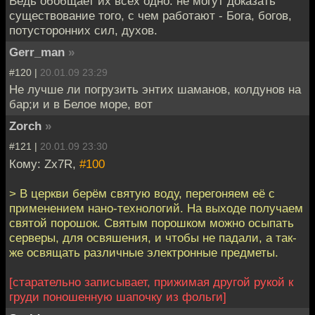
Ведь обобщает их всех одно: не могут доказать
существование того, с чем работают - Бога, богов,
потусторонних сил, духов.
Gerr_man
»
#120 |
20.01.09 23:29
Не лучше ли погрузить энтих шаманов, колдунов на
бар;и и в Белое море, вот
Zorch
»
#121 |
20.01.09 23:30
Кому: Zx7R,
#100
> В церкви берём святую воду, перегоняем её с
применением нано-технологий. На выходе получаем
святой порошок. Святым порошком можно осыпать
серверы, для освяшения, и чтобы не падали, а так-
же освящать различные электронные предметы.
[старательно записывает, прижимая другой рукой к
груди поношенную шапочку из фольги]