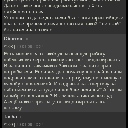
Да вот такое вот совпадение вышло :) Хоть
смейся,хоть плач.
Хотя нам тогда не до смеха было,пока гарантийщики
платы не привезли,начальство нам такой "шишкой"
без вазелина грозило...
Obormot
»
#108 |
20.01.09 23:24
Есть мнение, что тяжёлую и опасную работу
наёмных киллеров тоже нужно того, лицензировать.
И защищать заказчиков Законом о защите прав
потребителя. Если чё-где промахнулся снайпер или
подранил вместо завалить - сразу ему письменную
жалобу с претензией. И подранка на экпертизу за
счёт наёмника: а туда ли вообще целился? А тот ли
калибр использовал? И компенсацию через суд.
А ещё можно проституток лицензировать по-
всякому...
Tasha
»
#109 |
20.01.09 23:24