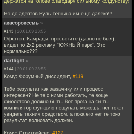
держатся на голове благодаря сильному колдунству!
Но до адептов Руль-тегнына им еще далеко!!!
акасороксемь
»
#143 |
20.01.09 23:55
Оффтоп: Камрады, просветите (давно не был);
видел по 2x2 рекламу "ЮЖНЫЙ парк". Это
нормально???
dartlight
»
#144 |
20.01.09 23:55
Кому: Форумный диссидент,
#119
Тебе результат как заказчику или процесс
интересен? Не те с ними работать, те воще
фиолетово должно быть. Вот прога на си ты
компилятор функцию пощупать можешь, нет текст
увидеть технич средством, а пока его нет те токо
результат волновать должен.
Кому: Стритрейсер,
#127