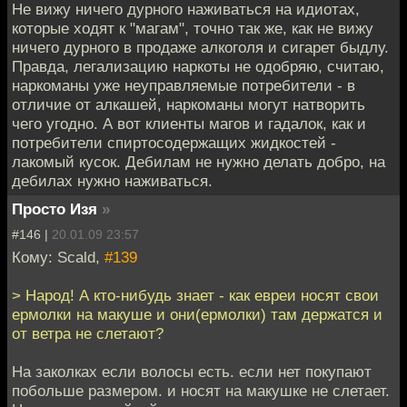
Не вижу ничего дурного наживаться на идиотах,
которые ходят к "магам", точно так же, как не вижу
ничего дурного в продаже алкоголя и сигарет быдлу.
Правда, легализацию наркоты не одобряю, считаю,
наркоманы уже неуправляемые потребители - в
отличие от алкашей, наркоманы могут натворить
чего угодно. А вот клиенты магов и гадалок, как и
потребители спиртосодержащих жидкостей -
лакомый кусок. Дебилам не нужно делать добро, на
дебилах нужно наживаться.
Просто Изя
»
#146 |
20.01.09 23:57
Кому: Scald,
#139
> Народ! А кто-нибудь знает - как евреи носят свои
ермолки на макуше и они(ермолки) там держатся и
от ветра не слетают?
На заколках если волосы есть. если нет покупают
побольше размером. и носят на макушке не слетает.