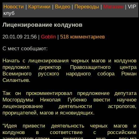
Новости
|
Картинки
|
Видео
|
Переводы
|
Магазин
|
VIP
клуб
Лицензирование колдунов
20.01.09 21:56
|
Goblin
|
518 комментариев
С мест сообщают:
Начать с лицензирования черных магов и колдунов
предложил директор Правозащитного центра
Всемирного русского народного собора Роман
Силантьев.
Так он прокомментировал предложение депутата
Мосгордумы Николая Губенко ввести научное
лицензирование деятельности астрологов,
прорицателей, магов и ясновидящих.
"Идея привести деятельность черных магов и
колдунов в соответствие с российским
законодательством видится мне весьма