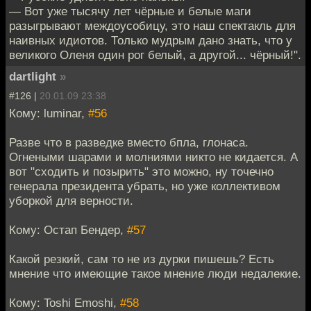
— Вот уже тысячу лет чёрные и белые маги
разыгрывают междоусобицу, это наш спектакль для
наивных идиотов. Только мудрым дано знать, что у
великого Оленя один рог белый, а другой... чёрный!".
dartlight
»
#126 |
20.01.09 23:38
Кому: luminar,
#56
Разве что в разведке вместо бпла, глонаса.
Огнеными шарами и молниями никто не кидается. А
вот "сходить и позырить" это можно, ну точечно
генерала президента убрать, но уже коллективом
уборкой для верности.
Кому: Остап Бендер,
#57
Какой резкий, сам то не из дурки пишешь? Есть
мнение что имеющие такое мнение люди недалекие.
Кому: Toshi Emoshi,
#58