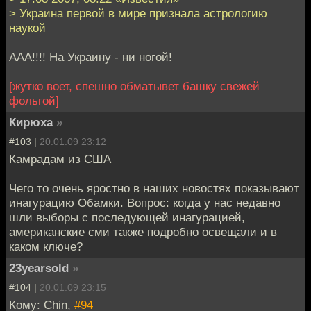
> Украина первой в мире признала астрологию
наукой
ААА!!!! На Украину - ни ногой!
[жутко воет, спешно обматывет башку свежей
фольгой]
Кирюха
»
#103 |
20.01.09 23:12
Камрадам из США
Чего то очень яростно в наших новостях показывают
инагурацию Обамки. Вопрос: когда у нас недавно
шли выборы с последующей инагурацией,
американские сми также подробно освещали и в
каком ключе?
23yearsold
»
#104 |
20.01.09 23:15
Кому: Chin,
#94