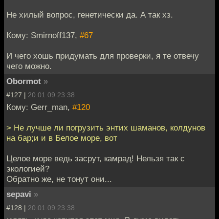
Не хилый вопрос, генетически да. А так хз.
Кому: Smirnoff137,
#67
И чего хошь придумать для проверки, я те отвечу
чего можно.
Obormot
»
#127 |
20.01.09 23:38
Кому: Gerr_man,
#120
> Не лучше ли погрузить энтих шаманов, колдунов
на бар;и и в Белое море, вот
Целое море ведь засрут, камрад! Нельзя так с
экологией?
Обратно же, не тонут они...
sepavi
»
#128 |
20.01.09 23:38