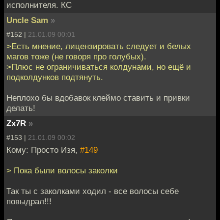
исполнителя. КС
Uncle Sam
»
#152 |
21.01.09 00:01
>Есть мнение, лицензировать следует и белых
магов тоже (не говоря про голубых).
>Плюс не ограничиваться колдунами, но ещё и
подколдунков подтянуть.
Неплохо бы вдобавок клеймо ставить и привки
делать!
Zx7R
»
#153 |
21.01.09 00:02
Кому: Просто Изя,
#149
> Пока были волосы заколки
Так ты с заколками ходил - все волосы себе
повыдрал!!!