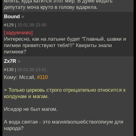
млять, куда катится этот мир. В думе видать
депутату моча круто в голову вдарила.
Bound
»
#129 |
20.01.09 23:40
[задумчиво]
Интересно, как на латыни будет "Главный, шавки и
пигмеи приветствуют тебя!!!" Квириты знали
пигмеев?
Zx7R
»
#130 |
20.01.09 23:41
Кому: Mccall,
#110
> Только церковь строго отрицательно относится к
колдунам и магам.
Исидор не был магом.
А вода святая - это магия/волшебство/опиум для
народа?