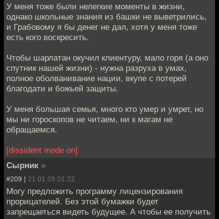
У меня тоже были нелегкие моменты в жизни,
однако школьные знания из башки не выветрились,
и Грабовому я бы денег не дал, хотя у меня тоже
есть кого воскресить.
Чтобы шарлатан окучил клиентуру, мало горя (а оно
спутник нашей жизни) - нужна разруха в умах,
полное оболванивание нации, вкупе с потерей
благодати и божьей защиты.
У меня большая семья, много кто умер и умрет, но
мы ни гороскопов не читаем, ни к магам не
обращаемся.
[dissident mode on]
Сырник
»
#209 |
21.01.09 01:22
Могу предложить программу лицензирования
прорицателей. Без этой бумажки будет
запрещаеться видеть будущее. А чтобы ее получить