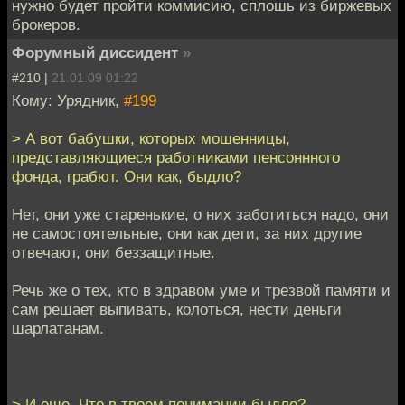
нужно будет пройти коммисию, сплошь из биржевых
брокеров.
Форумный диссидент
»
#210 |
21.01.09 01:22
Кому: Урядник,
#199
> А вот бабушки, которых мошенницы,
представляющиеся работниками пенсоннного
фонда, грабют. Они как, быдло?
Нет, они уже старенькие, о них заботиться надо, они
не самостоятельные, они как дети, за них другие
отвечают, они беззащитные.
Речь же о тех, кто в здравом уме и трезвой памяти и
сам решает выпивать, колоться, нести деньги
шарлатанам.
> И еще. Что в твоем понимании быдло?