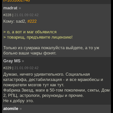
madrat
»
#228 |
21.01.09 02:42
Кому: sad2,
#222
> о, а вот и маг объявился
> товарищ, предъявите лицензию!
Только из сумрака пожалуйста выйдете, а то уж
больно ваши чакры фонят.
Gray MS
»
#229 |
21.01.09 02:42
Думаю, ничего удивительного. Социальная
катастрофа, дестабилизация - и все мракобесы и
пожиратели мозгов тут как тут.
Фабрика Звезд, маги в 50-том поколении, секты, Дом
2, РПЦ, астрологи, резуноиды и прочие.
Не к добру это.
atomile
»