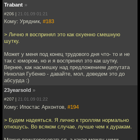
Trabant
»
#206 |
21.01.09 01:21
Кому: Урядник,
#183
> Лично я воспринял это как охуенно смешную
шутку.
Может у меня под конец трудового дня что- то и не
так с юмором, но и я воспринял зто как шутку.
Вернее, как насмешку над предложением депутата
Николая Губенко - давайте, мол, доведем это до
абсурда :)
23yearsold
»
#207 |
21.01.09 01:22
Кому: Ипостас Архонтов,
#194
> Будем надеяться. Я лично к троллям нормально
отношусь. Во всяком случае, лучше чем к дуракам.
Можно поинтересоваться, а какая между ними