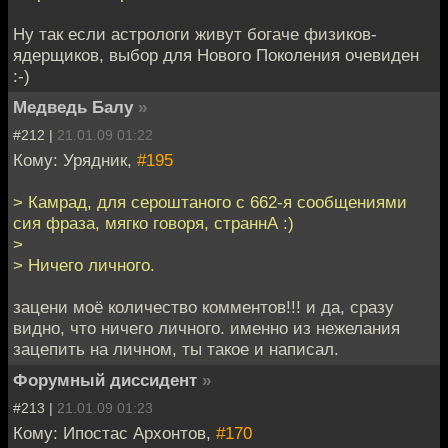
Ну так если астрологи живут богаче физиков-
ядерщиков, выбор для Нового Поколения очевиден
:-)
Медведь Балу
»
#212 |
21.01.09 01:22
Кому: Урядник,
#195
> Камрад, для сероштаного с 662-я сообщениями
сия фраза, мягко говоря, страннА :)
>
> Ничего личного.
зацени моё количество комментов!!! и да, сразу
видно, что ничего личного. именно из нежелания
зацепить на личном, ты такое и написал.
Форумный диссидент
»
#213 |
21.01.09 01:23
Кому: Ипостас Архонтов,
#170