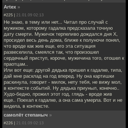
Artex
»
#225 |
21.01.09 02:13
Не знаю, в тему или нет... Читал про случай с
мужиком, которому гадалка предсказала точную
дату смерти. Мужичок терпеливо дождался дня Х,
просидел весь день дома, ближе к полуночи понял,
что вроде как жив еще, его эта ситуация
развеселила, смеялся так, что произошел
сердечный приступ, короче, мужичина того, отошел к
праотцам..
Или вот еще: другой дядька пришел к гадалке, типа,
дай мне расклад на год вперед. Ну она картишки
раскинула, говорит - милок, нету тебя, не вижу мол,
в контексте событий. Ну дядька приуныл, конечно..
Худо-бедно, прожил этот год, глядь - вроде жив
еще.. Поехал к гадалке, а она сама умерла. Вот и не
видела, в контексте.
самолёт степаныч
»
#226 |
21.01.09 02:13