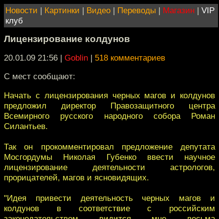
Новости
|
Картинки
|
Видео
|
Переводы
|
Магазин
|
VIP
клуб
Лицензирование колдунов
20.01.09 21:56
|
Goblin
|
518 комментариев
С мест сообщают:
Начать с лицензирования черных магов и колдунов
предложил директор Правозащитного центра
Всемирного русского народного собора Роман
Силантьев.
Так он прокомментировал предложение депутата
Мосгордумы Николая Губенко ввести научное
лицензирование деятельности астрологов,
прорицателей, магов и ясновидящих.
"Идея привести деятельность черных магов и
колдунов в соответствие с российским
законодательством видится мне весьма