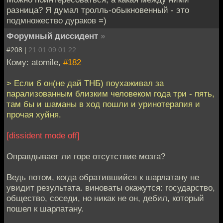
разница? Я думал тролль-обыкновенный - это
подмножество дураков =)
Форумный диссидент
»
#208 |
21.01.09 01:22
Кому: atomile,
#182
> Если б он(не дай ТНБ) поухаживал за
парализованным близким человеком года три - пять,
там бы и шаманы в ход пошли и уринотерапия и
прочая хуйня.
[dissident mode off]
Оправдывает ли горе отсутствие мозга?
Ведь потом, когда обратившийся к шарлатану не
увидит результата. виноваты окажутся: государство,
общество, соседи, но никак не он, дебил, который
пошел к шарлатану.