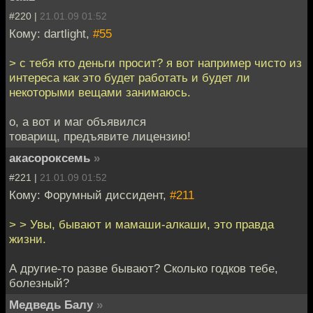
#220 |
21.01.09 01:52
Кому: dartlight,
#55
> с тебя кто деньги просит? я вот например чисто из
интереса как это будет работать и будет ли
некоторыми вещами занимаюсь.
о, а вот и маг объявился
товарищ, предъявите лицензию!
акасороксемь
»
#221 |
21.01.09 01:52
Кому: Форумный диссидент,
#211
> > Увы, бывают и мамаши-алкаши, это правда
жизни.
А другие-то разве бывают? Сколько годков тебе,
болезный?
Медведь Балу
»