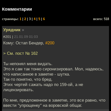
Комментарии
cтраницы:
1
|
2
| 3 |
4
|
5
|
6
всего: 518
Урядник
»
#201 |
21.01.09 01:03
Кому: Остап Бендер,
#200
> См. пост № 162
Ты непонял меня видать.
Это я сам так тонко сиронизировал. Мол, надеюсь,
что написанное в заметке - шутка.
Так-то понятно, что бред.
Этих чертей сажать надо по 159-ой, а не
лицензировать.
По мне, предложенное в заметке, это все равно, что
ввести "упрощенку" на воровской общаг.