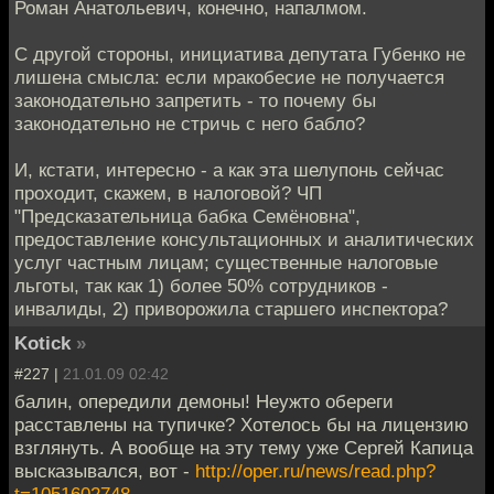
Роман Анатольевич, конечно, напалмом.
С другой стороны, инициатива депутата Губенко не
лишена смысла: если мракобесие не получается
законодательно запретить - то почему бы
законодательно не стричь с него бабло?
И, кстати, интересно - а как эта шелупонь сейчас
проходит, скажем, в налоговой? ЧП
"Предсказательница бабка Семёновна",
предоставление консультационных и аналитических
услуг частным лицам; существенные налоговые
льготы, так как 1) более 50% сотрудников -
инвалиды, 2) приворожила старшего инспектора?
Kotick
»
#227 |
21.01.09 02:42
балин, опередили демоны! Неужто обереги
расставлены на тупичке? Хотелось бы на лицензию
взглянуть. А вообще на эту тему уже Сергей Капица
высказывался, вот -
http://oper.ru/news/read.php?
t=1051602748