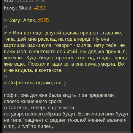
#233 |
21.01.09 04:35
Кому: Skald,
#232
> Кому: Artex,
#225
>
> > Или вот еще: другой дядька пришел к гадалке,
типа, дай мне расклад на год вперед. Ну она
картишки раскинула, говорит - милок, нету тебя, не
вижу мол, в контексте событий. Ну дядька приуныл,
конечно.. Худо-бедно, прожил этот год, глядь - вроде
жив еще.. Поехал к гадалке, а она сама умерла. Вот
и не видела, в контексте.
>
> Софистика однако,хех..)
пофиг, она должна была видть и за пределами
своего жизненного срока!
А так елки, теперь еще и маги
государственногообрзца будут. Если лицензии будут
не типа "пациент страдает тяжелой манией величия
и т.д. и т.п" то пипец..