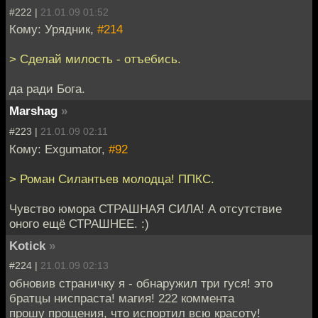
#222 |
21.01.09 01:52
Кому: Урядник,
#214
> Сделай милость - отъебись.
да ради Бога.
Marshag
»
#223 |
21.01.09 02:11
Кому: Exgumator,
#92
> Роман Силантьев молодца! ППКС.
Чувство юмора СТРАШНАЯ СИЛА! А отсутствие
оного ещё СТРАШНЕЕ. :)
Kotick
»
#224 |
21.01.09 02:13
обновив страничку я - обнаружил три гуся! это
братцы ниспраста! магия! 222 коммента
прошу прощения, что испортил всю красоту!