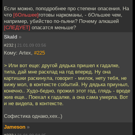
Если можно, поподробнее про степени опасения. На
что
[бОльшее]
готовы наркоманы, - бОльшее чем,
например, убийство по-пьяни? Почему алкашей
[СЛЕДУЕТ]
опасатся меньше?
Skald
»
#232 |
21.01.09 03:56
Кому: Artex,
#225
> Или вот еще: другой дядька пришел к гадалке,
типа, дай мне расклад на год вперед. Ну она
картишки раскинула, говорит - милок, нету тебя, не
вижу мол, в контексте событий. Ну дядька приуныл,
конечно.. Худо-бедно, прожил этот год, глядь - вроде
жив еще.. Поехал к гадалке, а она сама умерла. Вот
и не видела, в контексте.
Софистика однако,хех..)
Jameson
»