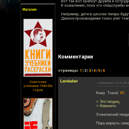
Вот так вот крепнут дружба и сотр
К сожалению, пока что спецслужбы ме
Магазин
Например, дети в школах теперь буду
Данное произведение тонко учит тому
Комментарии
cтраницы:
1
| 2 |
3
|
4
|
5
|
6
Landadan
Советские
отправлено 22.01.09 
учебники 1940-50х
годов
Кому: Travel,
#3
> Это пиздец.
> Извините.
Хтиноческий пизде
Пора вернуть смер