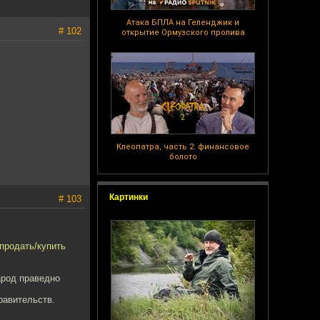
Атака БПЛА на Геленджик и
# 102
открытие Ормузского пролива
Клеопатра, часть 2: финансовое
болото
Картинки
# 103
продать/купить
арод праведно
правительств.