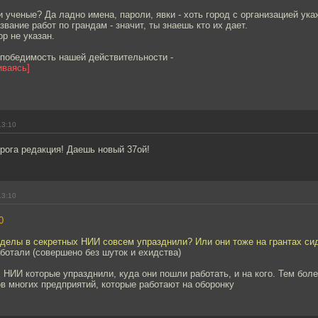
 ученые? Да ладно имена, пароли, явки - хоть город с организацией укаж
звание работ по грандам - значит, ты знаешь кто их дает.
ор не указан.
епобедимость нашей действительности -
иваясь]
13:10
орога редакция! Даешь новый 37ой!
13:10
0
тделы в секретных НИИ совсем упразднили? Или они тоже на грантах си
аботали (совершено без шуток и ехидства)
х НИИ которые упразднили, куда они пошли работать, и на кого. Тем бол
в многих предприятий, которые работают на оборонку