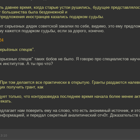
оль давнее время, когда старые устои рушились, будущее представляло
у большинства была безденежной и
 предложения иностранцев казались подарком судьбы.
ит серьезных дядек советской закалки по себе, видимо, это ему предло
у кажется подарком судьбы, если за дорого, конечно.
24
серьёзных спецов".
серьезных спецов" таких бобов не было. Я говорю про специалистов науч
 институтов. А ты про что?
 При том делается все практически в открытую. Гранты раздаются налев
х получить грант, как
дует только, что контрразведка последнее время начала более менее ак
екать.
едлагает нам поверить ему на слово, что есть анонимный источник, и эт
нформацией, и передал секретный аналитический отч0т. Доказательств н
13:10