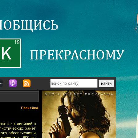
Политика
акетных дивизий с
листических ракет
вого обеспечения и
яжением от 800 до