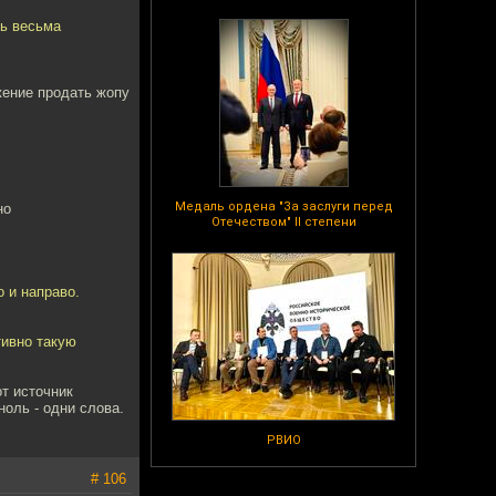
сь весьма
жение продать жопу
Медаль ордена "За заслуги перед
но
Отечеством" II степени
о и направо.
тивно такую
от источник
оль - одни слова.
РВИО
# 106