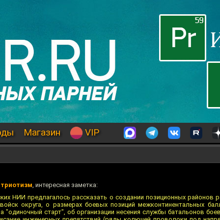
оды
Магазин
VIP
ы
атриотизм
, интересная заметка:
ких НИИ предлагалось рассказать о создании позиционных районов р
 войск округа, о размерах боевых позиций межконтинентальных бал
а "одиночный старт", об организации несения службы батальонов бое
писание инженерных препятствий (ряды колючей проволоки под напр