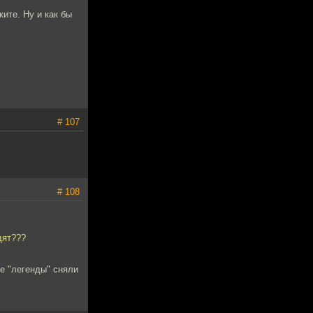
ите. Ну и как бы
# 107
# 108
дят???
ее "легенды" сняли