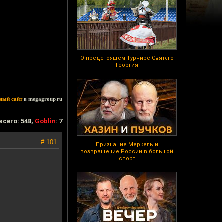
О предстоящем Турнире Святого
Георгия
ный сайт
в megagroup.ru
всего: 548,
Goblin
: 7
# 101
Признание Меркель и
возвращение России в большой
спорт