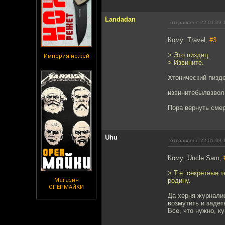
Landadan
отправлено 22.01.09 
Кому: Travel,
#3
> Это пиздец.
Империя ножей
> Извините.
Хтонический пизде
извинитебылвзвол
Пора вернуть смер
Uhu
отправлено 22.01.09 
Кому: Uncle Sam,
> Т.е. секретные
Магазин
родину.
ОПЕРМАЙКИ
Да херня журналис
возмутить и задет
Все, что нужно, ку