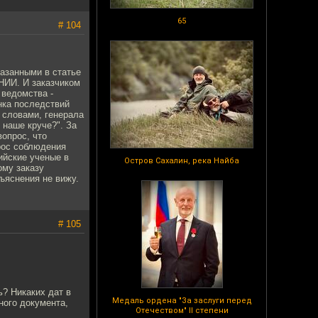
65
# 104
казанными в статье
НИИ. И заказчиком
 ведомства -
нка последствий
и словами, генерала
о наше круче?". За
вопрос, что
прос соблюдения
сийские ученые в
Остров Сахалин, река Найба
ому заказу
ъяснения не вижу.
# 105
ь? Никаких дат в
Медаль ордена "За заслуги перед
ного документа,
Отечеством" II степени