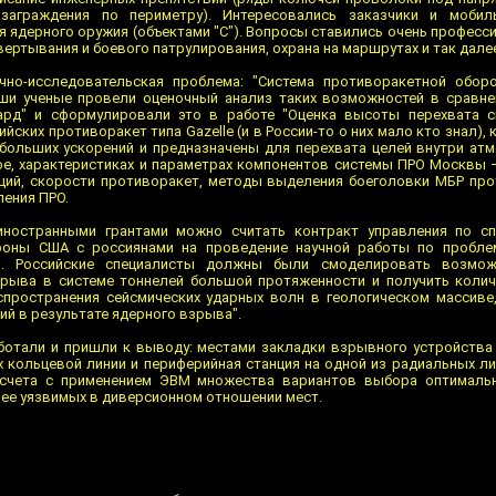
заграждения по периметру). Интересовались заказчики и моби
я ядерного оружия (объектами "С"). Вопросы ставились очень професс
ртывания и боевого патрулирования, охрана на маршрутах и так дале
учно-исследовательская проблема: "Система противоракетной обо
аши ученые провели оценочный анализ таких возможностей в сравне
ард" и сформулировали это в работе "Оценка высоты перехвата с
ских противоракет типа Gazelle (и в России-то о них мало кто знал)
больших ускорений и предназначены для перехвата целей внутри ат
ре, характеристиках и параметрах компонентов системы ПРО Москвы
ций, скорости противоракет, методы выделения боеголовки МБР про
ления ПРО.
иностранными грантами можно считать контракт управления по с
роны США с россиянами на проведение научной работы по пробле
. Российские специалисты должны были смоделировать возмож
зрыва в системе тоннелей большой протяженности и получить коли
спространения сейсмических ударных волн в геологическом массиве
ий в результате ядерного взрыва".
ботали и пришли к выводу: местами закладки взрывного устройства
х кольцевой линии и периферийная станция на одной из радиальных ли
асчета с применением ЭВМ множества вариантов выбора оптималь
лее уязвимых в диверсионном отношении мест.