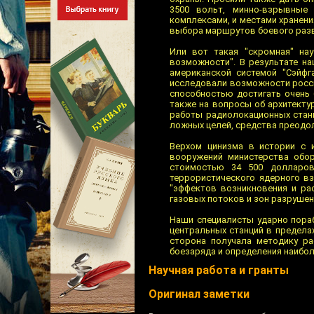
3500 вольт, минно-взрывные 
комплексами, и местами хранени
выбора маршрутов боевого разве
Или вот такая "скромная" на
возможности". В результате н
американской системой "Сэйфг
исследовали возможности россий
способностью достигать очень 
также на вопросы об архитекту
работы радиолокационных стан
ложных целей, средства преодо
Верхом цинизма в истории с 
вооружений министерства обо
стоимостью 34 500 долларов
террористического ядерного в
"эффектов возникновения и ра
газовых потоков и зон разрушен
Наши специалисты ударно пора
центральных станций в предела
сторона получала методику р
боезаряда и определения наибо
Научная работа и гранты
Оригинал заметки