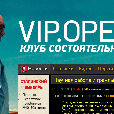
Картинки
Видео
Перев
Новости
Научная работа и грант
22.01.09 11:38 |
Goblin
|
548 комментариев
»
В свете последних откровений
про п
Сотрудникам секретных российс
учетом дислокации сухопутных
(МБР) шахтного базирования тип
охраны. Просили также дать о