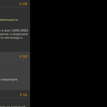
# 109
деятельность
в инет (1999-2000)
жинсах и попросили
то они всегда и
# 110
т моратория.
# 111
ваться секретной