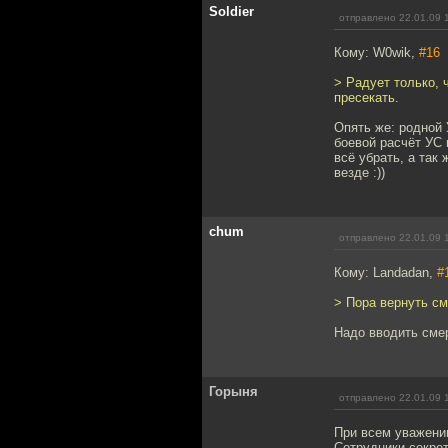
Soldier
отправлено 22.01.09 
Кому: W0wik,
#16
> Радует только, 
пресекать.
Опять же: родной 
боевой расчёт УС 
всё убрать, а так
везде :))
chum
отправлено 22.01.09 
Кому: Landadan,
#
> Пора вернуть см
Надо вводить сме
Горыня
отправлено 22.01.09 
При всем уважени
Сотрудники секре