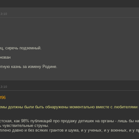
13:10
ц, сиречь подземный.
нован
тную казнь за измену Родине.
13:10
#96
 темы должны были быть обнаружены моментально вместе с любителями 
тская, как 98% публикаций про продажу детишек на органы - лишь бы н
ь чувствительные струны.
плено давно и без всяких грантов и шума, и у ученых, и у военных, и у 