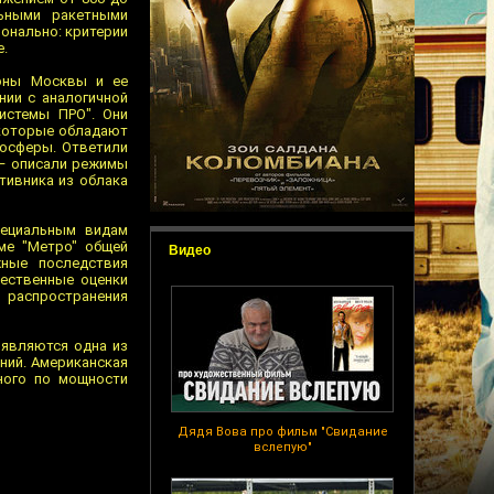
льными ракетными
ионально: критерии
е.
роны Москвы и ее
нии с аналогичной
истемы ПРО". Они
, которые обладают
мосферы. Ответили
 — описали режимы
тивника из облака
пециальным видам
ме "Метро" общей
Видео
ные последствия
чественные оценки
, распространения
 являются одна из
ний. Американская
ного по мощности
Дядя Вова про фильм "Свидание
вслепую"