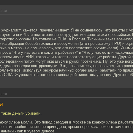
13:10
журналист, кажется, преувеличивает. Я не сомневаюсь, что работы с у
вуют, и они были подготовлены сотрудниками советскихи / российских 
терство обороны. Но только не США, а России. Типичный заказ военного
нка образцов боевой техники и вооружения (это про систему ПРО) и оце
зрыв в метро - не сомневаюсь, что его последствия обсчитывали). Иным
роса "Что у нас есть и как это работает?" и "Что у них есть и наскольк
опросы идут в НИИ, которые и готовят соответствующие работы. Другой 
сследований потом могут оказаться в руках противника. Ну, это уже во
, дело разведки-контрразведки. Это, согласитесь, не означает, что рос
оллективов, используя ресурсы научных организаций, работали по прям
а США. Журналист в погоне за сенсацией пишет полуправду. Другого об
13:10
24
а такие деньги убивали.
краюху хлеба могли. Это повод сегодня в Москве за краюху хлеба работат
но, там вообще ничего не приведено, кроме пересказа некоего таинствен
 намеки - как в хуевом доносе.