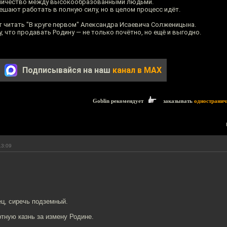
удничество между высокообразованными людьми.
шают работать в полную силу, но в целом процесс идёт.
т читать "В круге первом" Александра Исаевича Солженицына.
, что продавать Родину — не только почётно, но ещё и выгодно.
Подписывайся на наш
канал в MAX
Goblin рекомендует
заказывать
одностранич
13:09
ц, сиречь подземный.
тную казнь за измену Родине.