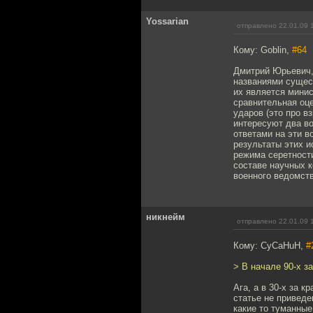
Yossarian
отправлено 22.01.09 
Кому: Goblin,
#64
Дмитрий Юрьевич, 
названиями сущест
их является минис
сравнительная оце
ударов (это про в
интересуют два воп
ответами на эти в
результаты этих и
режима серетности
составе научных к
военного ведомств
никнейм
отправлено 22.01.09 
Кому: CyCaHuH,
#
> В начале 90-х з
Ага, а в 30-х за 
статье не приведе
какие то туманные