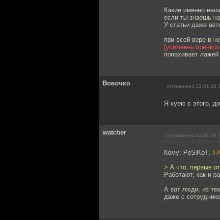
Какие именно наши
если ты знаешь на
У статьи даже авт
при всей вере в н
[усиленно принюх
попахивает лажей
Вовочко
отправлено 22.01.09 
Я хуею с этого, д
watcher
отправлено 22.01.09 
Кому: PeSiKoT,
#7
> А что, первые о
Работают, как и р
А вот люди, из те
даже с сотруднико