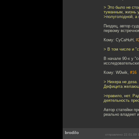
> Это было не ст
туманным, жизнь 
>полуголодной, а
Пиздец, автор суд
первому встречном
Кому: CyCaHuH,
#
> В том числе и "
В начале 90-х у "
исследовательских
Кому: W0wik,
#16
> Нихера не деза.
Дефицита желающи
>правило, нет. Ра
деятельность прес
Автор статейки пр
реально владеет и
brodilo
отправлено 22.01.09 