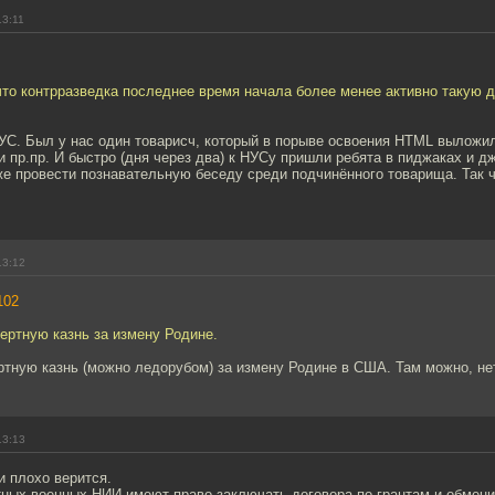
13:11
что контрразведка последнее время начала более менее активно такую 
УС. Был у нас один товарисч, который в порыве освоения HTML выложил 
и пр.пр. И быстро (дня через два) к НУСу пришли ребята в пиджаках и д
 же провести познавательную беседу среди подчинённого товарища. Так ч
13:12
102
ертную казнь за измену Родине.
ртную казнь (можно ледорубом) за измену Родине в США. Там можно, не
13:13
и плохо верится.
тных военных НИИ имеют право заключать договора по грантам и обмени