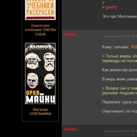
>
>
[рж0т]
Это про Миллионе
Советские
учебники 1940-50х
годов
Goblin
отправлено 02.02.09 
Кому: sorvalec,
#1
> Только вчера, s
переводы не похож
Как режиссёр руко
В меру моих умени
> Вопрос (не в те
разными людьми и
Перевожу сразу вс
Магазин
Озвучивают по от
ОПЕРМАЙКИ
Goblin
отправлено 02.02.09 