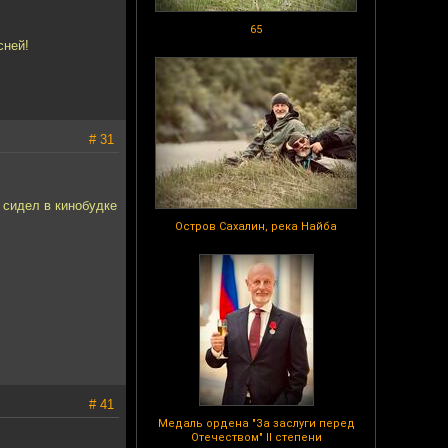
65
сней!
# 31
 сидел в кинобудке
Остров Сахалин, река Найба
# 41
Медаль ордена "За заслуги перед
Отечеством" II степени