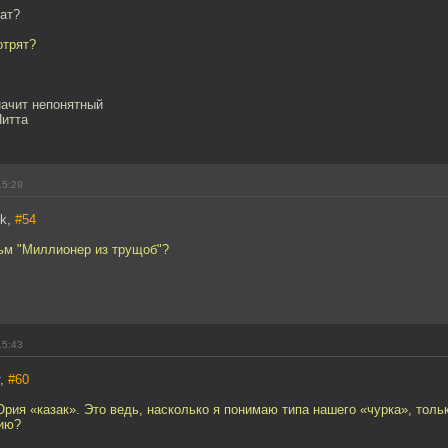
ат?
отрят?
значит непонятный
Питта
15:29
ek,
#54
льм "Миллионер из трущоб"?
15:43
т,
#60
рия «казак». Это ведь, насколько я понимаю типа нашего «чурка», толь
ию?