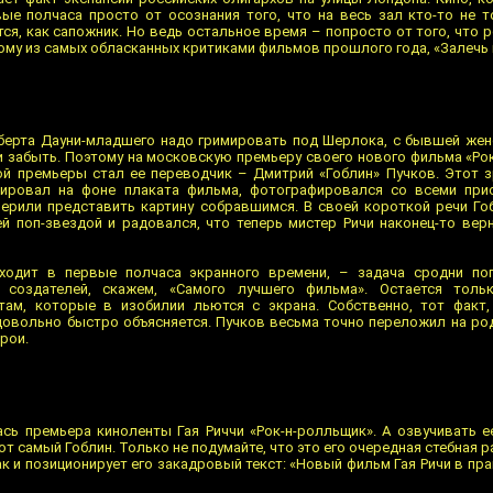
вые полчаса просто от осознания того, что на весь зал кто-то не 
тся, как сапожник. Но ведь остальное время – попросто от того, что 
му из самых обласканных критиками фильмов прошлого года, «Залечь н
Роберта Дауни-младшего надо гримировать под Шерлока, с бывшей же
и забыть. Поэтому на московскую премьеру своего нового фильма «Ро
дой премьеры стал ее переводчик – Дмитрий «Гоблин» Пучков. Этот
зировал на фоне плаката фильма, фотографировался со всеми при
ерили представить картину собравшимся. В своей короткой речи Го
 поп-звездой и радовался, что теперь мистер Ричи наконец-то верн
сходит в первые полчаса экранного времени, – задача сродни по
создателей, скажем, «Самого лучшего фильма». Остается толь
ам, которые в изобилии льются с экрана. Собственно, тот факт,
довольно быстро объясняется. Пучков весьма точно переложил на ро
рои.
сь премьера киноленты Гая Риччи «Рок-н-ролльщик». А озвучивать е
т самый Гоблин. Только не подумайте, что это его очередная стебная р
ак и позиционирует его закадровый текст: «Новый фильм Гая Ричи в п