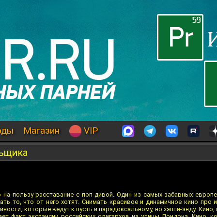
оды
Магазин
VIP
льщика
 на пользу расставание с поп-дивой. Один из самых забавных европ
ть то, что от него хотят. Снимать красивое и динамичное кино про 
ности, которые ведут к пусть и парадоксальному, но хэппи-энду. Кино, 
ет факт экспансии российских олигархов на улицы Лондона. Кино, к