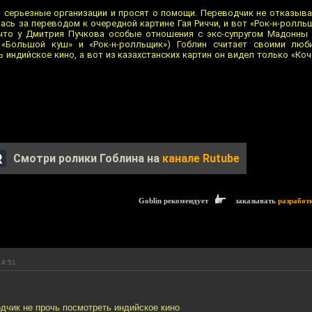
серьезные организации и просят о помощи. Переводчик не отказывает
сь за переводом к очередной картине Гая Риччи, и вот «Рок-н-ролль
 что у Дмитрия Пучкова особые отношения с экс-супругом Мадонны
, «Большой куш» и «Рок-н-ролльщик») Гоблин считает своими люб
 индийское кино, а вот из казахстанских картин он видел только «Коч
Смотри ролики Гоблина на
канале Rutube
Goblin рекомендует
заказывать
разработ
14:51
дчик не прочь посмотреть индийское кино