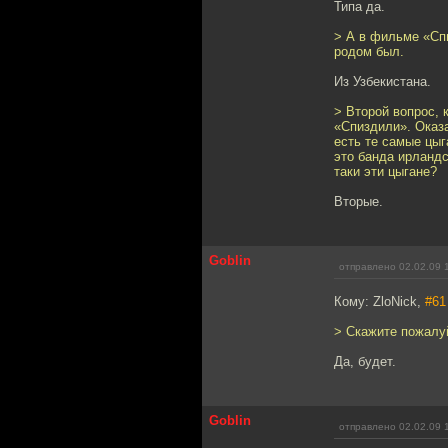
Типа да.
> А в фильме «Спи
родом был.
Из Узбекистана.
> Второй вопрос, 
«Спиздили». Оказа
есть те самые цыг
это банда ирландс
таки эти цыгане?
Вторые.
Goblin
отправлено 02.02.09 
Кому: ZloNick,
#61
> Скажите пожалуй
Да, будет.
Goblin
отправлено 02.02.09 