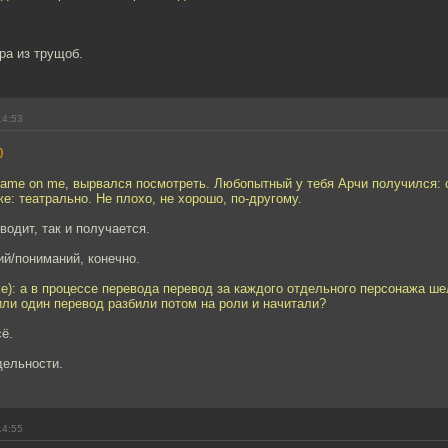
ра из трущоб.
14:53
0
hame on me, вырвался посмотреть. Любопытный у тебя Арчи получился: 
е: театрально. Не плохо, не хорошо, по-другому.
водит, так и получается.
й/пониманий, конечно.
ме): а в процессе перевода перевод за каждого отдельного персонажа ш
ли один перевод разбили потом на роли и начитали?
ё.
дельности.
14:55