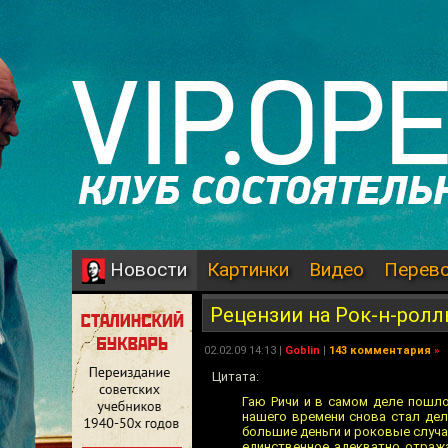
Картинки
Видео
Перев
Новости
Рецензии на Рок-н-рол
02.02.09 14:13 |
Goblin
|
143 комментария
»
Цитата:
Гаю Ричи и в самом деле пошло
нашего времени снова стал дела
большие деньги и роковые случай
единственное адекватно отража