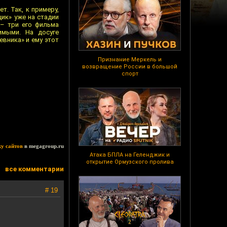
. Так, к примеру,
щик» уже на стадии
 – три его фильма
имыми. На досуге
евника» и ему этот
Признание Меркель и
возвращение России в большой
спорт
ку сайтов
в megagroup.ru
Атака БПЛА на Геленджик и
открытие Ормузского пролива
все комментарии
# 19