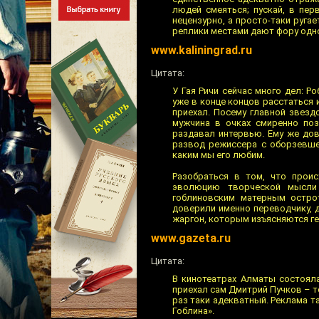
людей смеяться; пускай, в пер
нецензурно, а просто-таки ругае
реплики местами дают фору одно
www.kaliningrad.ru
Цитата:
У Гая Ричи сейчас много дел: 
уже в конце концов расстаться 
приехал. Посему главной звез
мужчина в очках смиренно по
раздавал интервью. Ему же дов
развод режиссера с оборзевшей
каким мы его любим.
Разобраться в том, что прои
эволюцию творческой мысли 
гоблиновским матерным острот
доверили именно переводчику, 
жаргон, которым изъясняются ге
www.gazeta.ru
Цитата:
В кинотеатрах Алматы состояла
приехал сам Дмитрий Пучков – то
раз таки адекватный. Реклама т
Гоблина».