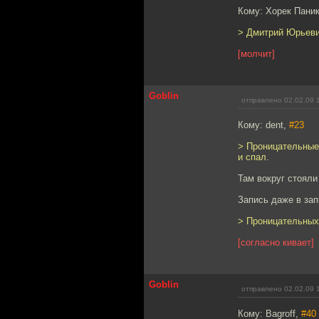
Кому: Хорек Пани
> Дмитрий Юрьевич
[молчит]
Goblin
отправлено 02.02.09 
Кому: dent,
#23
> Проницательные 
и спал.
Там вокруг стояли
Запись даже в зап
> Проницательных
[согласно кивает]
Goblin
отправлено 02.02.09 
Кому: Bagroff,
#40