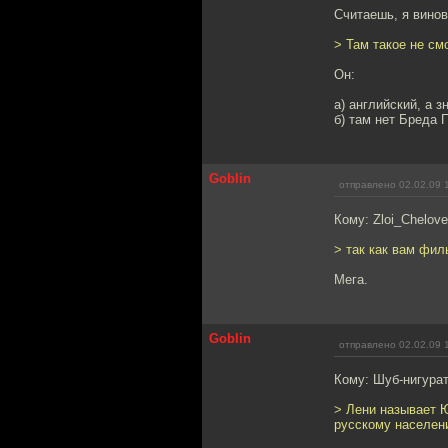
Считаешь, я винов
> Там такое не см
Он:
а) английский, а 
б) там нет Бреда 
Goblin
отправлено 02.02.09 
Кому: Zloi_Chelov
> так как вам фи
Мега.
Goblin
отправлено 02.02.09 
Кому: Шуб-нигура
> Лени называет Ю
русскому населен