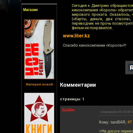
Сегодня к Дмитрию обращаются 
Магазин
кинокомпания «Корола» обратила
мирового проката. Оказалось,
(«Карты, деньги, два ствола»
переводчик не прочь посмотреть
фильм не понравился.
www.liter.kz
Спасибо кинокомпании «Корола»!!!
Комментарии
Империя ножей
cтраницы: 1
Goblin
отправлено 02.02.09 
Кому: taroBAR,
#7
>На досуге перево