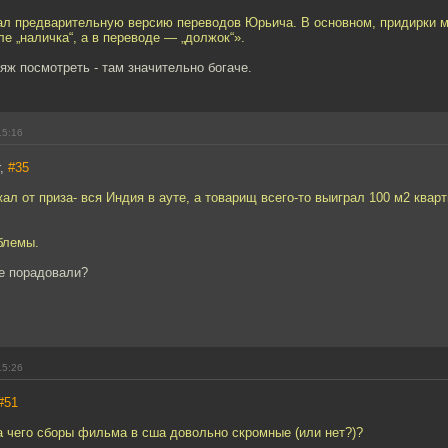
тал предварительную версию переводов Юрьича. В основном, придирки 
ле „наличка“, а в переводе — „должок“».
яж посмотреть - там значительно богаче.
15:16
r,
#35
ал от приза- вся Индия в ауте, а товарищ всего-то выиграл 100 м2 кварти
блемы.
не порадовали?
15:26
#51
а чего сборы фильма в сша довольно скромные (или нет?)?