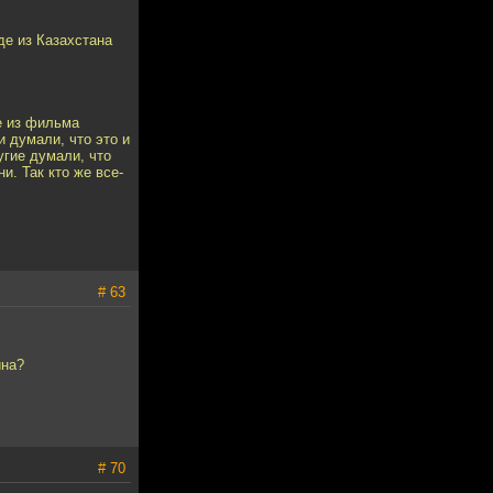
де из Казахстана
е из фильма
 думали, что это и
угие думали, что
и. Так кто же все-
# 63
ина?
# 70