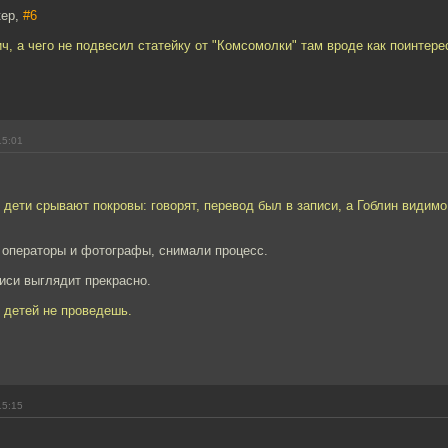
кер,
#6
, а чего не подвесил статейку от "Комсомолки" там вроде как поинтере
15:01
дети срывают покровы: говорят, перевод был в записи, а Гоблин видимо
 операторы и фотографы, снимали процесс.
иси выглядит прекрасно.
 детей не проведешь.
15:15