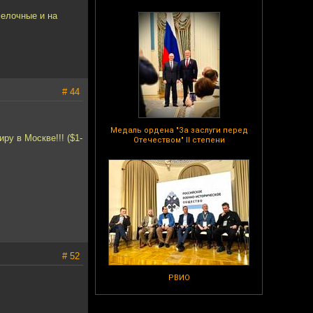
мелочные и на
# 44
Медаль ордена "За заслуги перед
ру в Москве!!! ($1-
Отечеством" II степени
# 52
РВИО