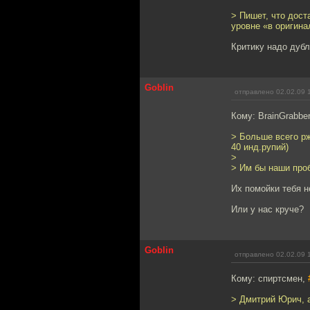
> Пишет, что дос
уровне «в оригина
Критику надо дубл
Goblin
отправлено 02.02.09 
Кому: BrainGrabbe
> Больше всего рж
40 инд.рупий)
>
> Им бы наши про
Их помойки тебя 
Или у нас круче?
Goblin
отправлено 02.02.09 
Кому: спиртсмен,
> Дмитрий Юрич, 