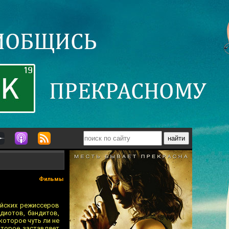
Фильмы
ейских режиссеров
идиотов, бандитов,
которое чуть ли не
оторое заставляет