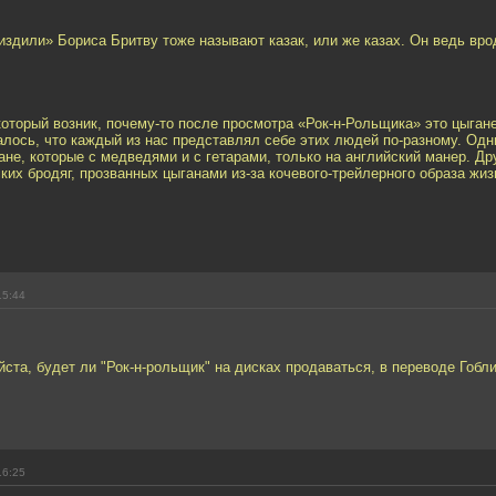
здили» Бориса Бритву тоже называют казак, или же казах. Он ведь вро
который возник, почему-то после просмотра «Рок-н-Рольщика» это цыган
лось, что каждый из нас представлял себе этих людей по-разному. Одни
ане, которые с медведями и с гетарами, только на английский манер. Др
ких бродяг, прозванных цыганами из-за кочевого-трейлерного образа жизн
15:44
ста, будет ли "Рок-н-рольщик" на дисках продаваться, в переводе Гобл
16:25