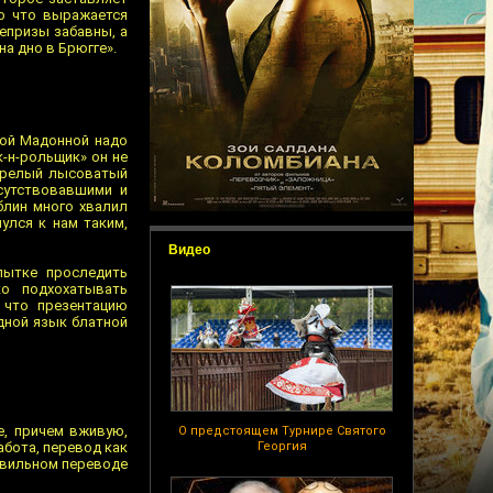
то что выражается
репризы забавны, а
а дно в Брюгге».
ной Мадонной надо
к-н-рольщик» он не
 зрелый лысоватый
сутствовавшими и
блин много хвалил
улся к нам таким,
Видео
пытке проследить
ко подхохатывать
 что презентацию
дной язык блатной
е, причем вживую,
О предстоящем Турнире Святого
абота, перевод как
Георгия
равильном переводе