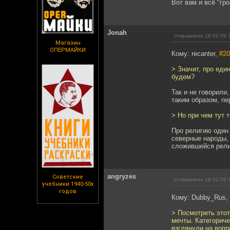
Вот вам и всё "гр
Jonah
отправлено 18.02.09 
Магазин
ОПЕРМАЙКИ
Кому: recanter,
#20
> Значит, про еди
будем?
Так и не говорили
таким образом, пе
> Но при чем тут 
Про религию один 
северные народы, 
сложившейся религ
angryzes
Советские
отправлено 18.02.09 
учебники 1940-50х
годов
Кому: Dubby_Rus,
> Посмотреть этот
мечты. Категорич
взглянули на вопр