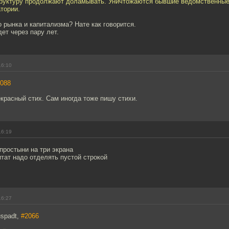
руктуру продолжают доламывать. Уничтожаются бывшие ведомственные
тории.
 рынка и капитализма? Нате как говорится.
ет через пару лет.
16:10
088
красный стих. Сам иногда тоже пишу стихи.
16:19
 простыни на три экрана
цитат надо отделять пустой строкой
16:27
spadt,
#2066