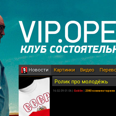
Картинки
Видео
Перев
Новости
Ролик про молодёжь
16.02.09 01:06 |
Goblin
|
2380 комментариев