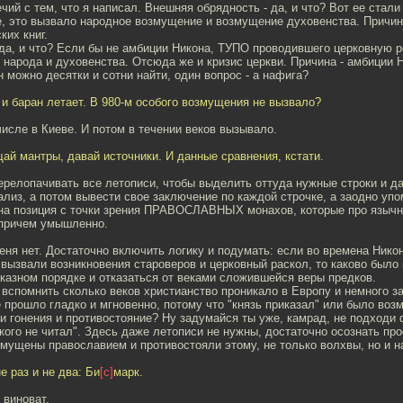
чий с тем, что я написал. Внешняя обрядность - да, и что? Вот ее стали
е, это вызвало народное возмущение и возмущение духовенства. Причин
ких книг.
да, и что? Если бы не амбиции Никона, ТУПО проводившего церковную 
 народа и духовенства. Отсюда же и кризис церкви. Причина - амбиции 
ин можно десятки и сотни найти, один вопрос - а нафига?
 и баран летает. В 980-м особого возмущения не вызвало?
исле в Киеве. И потом в течении веков вызывало.
ай мантры, давай источники. И данные сравнения, кстати.
релопачивать все летописи, чтобы выделить оттуда нужные строки и да
лиз, а потом вывести свое заключение по каждой строчке, а заодно упо
на позиция с точки зрения ПРАВОСЛАВНЫХ монахов, которые про язычни
 причем умышленно.
еня нет. Достаточно включить логику и подумать: если во времена Нико
вызвали возникновения староверов и церковный раскол, то каково было
казном порядке и отказаться от веками сложившейся веры предков.
вспомнить сколько веков христианство проникало в Европу и немного за
 прошло гладко и мгновенно, потому что "князь приказал" или было во
и гонения и противостояние? Ну задумайся ты уже, камрад, не подходи
акого не читал". Здесь даже летописи не нужны, достаточно осознать про
ущены православием и противостояли этому, не только волхвы, но и н
е раз и не два: Би
[с]
марк.
 виноват.