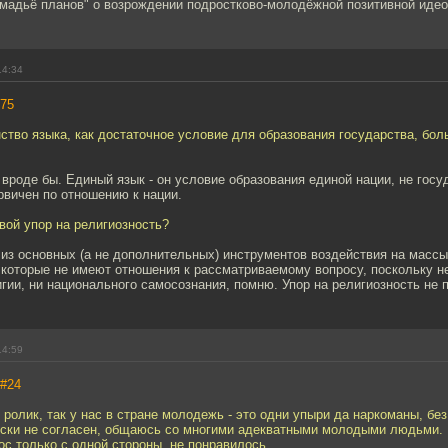
омадьё планов" о возрождении подростково-молодёжной позитивной идеол
14:34
75
нство языка, как достаточное условие для образования государства, бол
, вроде бы. Единый язык - он условие образования единой нации, не госуд
рвичен по отношению к нации.
твой упор на религиозность?
из основных (а не дополнительных) инструментов воздействия на масс
которые не имеют отношения к рассматриваемому вопросу, поскольку не
ии, ни национального самосознания, помню. Упор на религиозность не 
14:59
#24
 ролик, так у нас в стране молодежь - это одни упыри да наркоманы, без
ески не согласен, общаюсь со многими адекватными молодыми людьми. 
ос только с одной стороны, не понравилось.