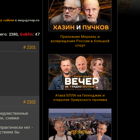
ку сайтов
в megagroup.ru
его: 2380,
Goblin
: 47
Признание Меркель и
возвращение России в большой
спорт
# 2101
Атака БПЛА на Геленджик и
открытие Ормузского пролива
# 2102
ведомственные
ли, снимки
практически нет -
ьствием бы