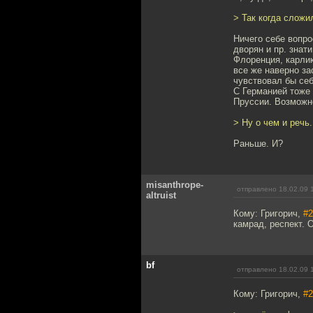
> Так когда сложи
Ничего себе вопро
дворян и пр. знат
Флоренция, карли
все же наверно за
чувствовал бы се
С Германией тоже 
Пруссии. Возможно
> Ну о чем и речь
Раньше. И?
misanthrope-
отправлено 18.02.09 
altruist
Кому: Григорич,
#2
камрад, респект. 
bf
отправлено 18.02.09 
Кому: Григорич,
#2