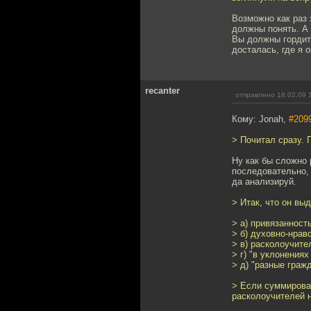
Возможно как раз 
должны понять. А 
Вы должны гордить
досталась, где я о
recanter
отправлено 18.02.09 
Кому: Jonah,
#209
> Почитал сразу. 
Ну как бы сложно 
последовательно,
да анализируй.
> Итак, что он вы
> а) привязанност
> б) духовно-нрав
> в) расколоучите
> г) "в уклонения
> д) "разные граж
> Если суммирова
расколоучителей н