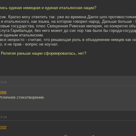
лись единая немецкая и единая итальянская нации?
сик. Кратко могу ответить так: уже во времена Данте шло противостояни
и и итальянского, как языка, на котором говорил народ. Дальше больше - 
ковые государства, плюс Священная Римская империя, но конкретно объ
слуга Гарибальди, без него может до сих пор там были бы города-госуда
бя единым итальянским.
все непросто - считаю, что решающая роль в объединении немцев как н
, я не прав - вопрос не изучал.
. Религия раньше нации сформировалась, нет?
15:21
088
Отличное стихотворение.
15:24
102