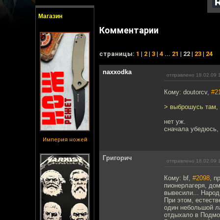
Магазин
Комментарии
cтраницы:
1
|
2
|
3
|
4
...
21
| 22 |
23
|
24
naxxodka
отправлено 18.02.09 
Кому: doutorcv,
#2
> выброшусь там, 
нет уж.
сначала убедюсь, 
Империя ножей
Григорич
отправлено 18.02.09 
Кому: bf,
#2098
, п
пионерлагеря, до
вывесили... Народ
При этом, естеств
один небольшой л
отдыхало в Подмос