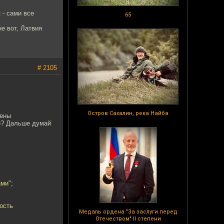
 - сами все
65
е вот, Латвия
# 2105
Остров Сахалин, река Найба
жены
до? Дальше думай
ми";
ость
Медаль ордена "За заслуги перед
Отечеством" II степени