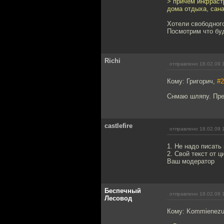
> причём инфраст
дома отдыха, сана
Хотели свободного
Посмотрим что буд
Richi
отправлено 18.02.09 
Кому: Григорич,
#2
Снмаю шляпу. Пре
castlefire
отправлено 18.02.09 
1. Не надо писать
2. Свой текст от 
Ваш модератор
Беспечный
отправлено 18.02.09 
Лесовод
Кому: Kommienezu