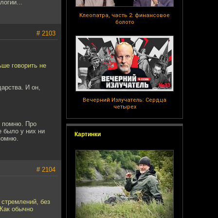
огии...
Клеопатра, часть 2: финансовое
болото
# 2103
ьше говорить не
арства. И он,
Вечерний Излучатель: Сердца
четырех
ы помню. Про
 было у них ни
Картинки
помню.
# 2104
 стремлений, без
Как обычно