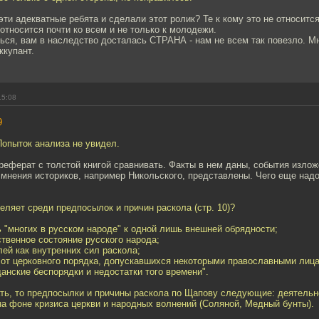
эти адекватные ребята и сделали этот ролик? Те к кому это не относится
относится почти ко всем и не только к молодежи.
ся, вам в наследство досталась СТРАНА - нам не всем так повезло. Мн
ккупант.
15:08
9
Попыток анализа не увидел.
реферат с толстой книгой сравнивать. Факты в нем даны, события изло
 мнения историков, например Никольского, представлены. Чего еще на
деляет среди предпосылок и причин раскола (стр. 10)?
ь "многих в русском народе" к одной лишь внешней обрядности;
ственное состояние русского народа;
лей как внутренних сил раскола;
х от церковного порядка, допускавшихся некоторыми православными лица
данские беспорядки и недостатки того времени".
ть, то предпосылки и причины раскола по Щапову следующие: деятельн
а фоне кризиса церкви и народных волнений (Соляной, Медный бунты).