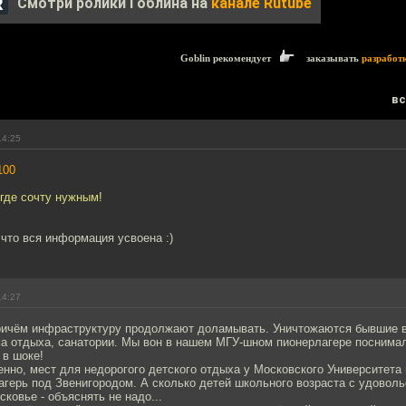
Смотри ролики Гоблина на
канале Rutube
Goblin рекомендует
заказывать
разработ
вс
14:25
100
где сочту нужным!
что вся информация усвоена :)
14:27
ричём инфраструктуру продолжают доламывать. Уничтожаются бывшие 
ма отдыха, санатории. Мы вон в нашем МГУ-шном пионерлагере поснима
 в шоке!
енно, мест для недорогого детского отдыха у Московского Университета 
агерь под Звенигородом. А сколько детей школьного возраста с удовол
ковье - объяснять не надо...