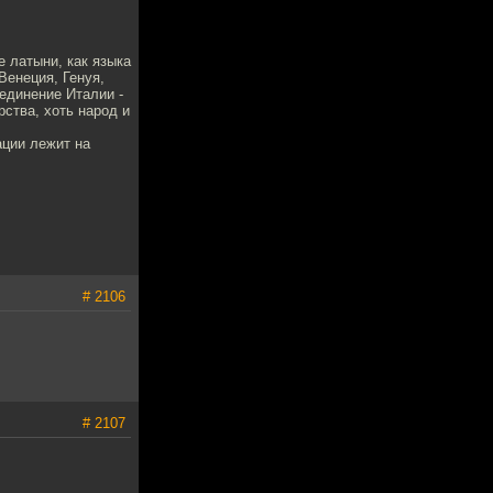
е латыни, как языка
Венеция, Генуя,
единение Италии -
рства, хоть народ и
ации лежит на
# 2106
# 2107