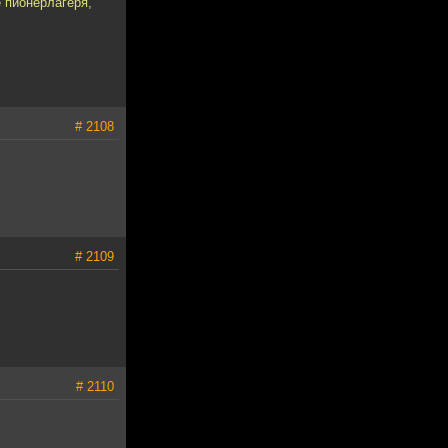
 пионерлагеря,
# 2108
# 2109
# 2110