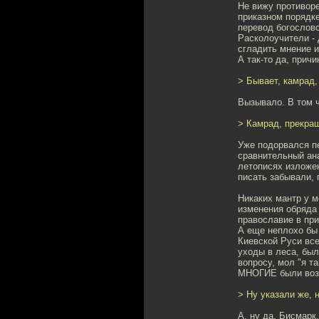
Не вижу противоре
приказном порядк
перевод богословс
Расколоучители - 
сгладить мнение и
А так-то да, прич
> Бывает, камрад,
Вызывало. В том ч
> Камрад, прекращ
Уже подорвался пе
сравнительный ана
летописях изложе
писать забывали,
Никаких мантр у м
изменения обряда 
православие в при
А еще неплохо бы 
Киевской Руси все
уходы в леса, был
вопросу, мол "я т
МНОГИЕ были возм
> Ну указали же, н
А, ну да, Бисмарк,