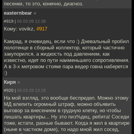
песенки, то это, конечно, диагноз.
easternbear
»
#919 |
06.03.09 12:38
Кому: vovikz,
#917
Камрад, я очевидец, если что :) Дневальный пробил
полотенце в сборный коллектор, который частично
закупорился, а жидкость под давлением, как
известно, идет по пути наименьшего сопротивления.
А в 3-х метровом стояке пара ведер говна наберется
:)
Киря
»
#920 |
06.03.09 13:18
На мой взгляд, это вообще беспредел. Можно этому
МД влепить огромный штраф, можно объявить
выговор за внесением в грудную клетку, но чтобы
лишать квартиры... Ну это пиз%дец, ребята! Соседи
тоже, кстати, разные бывают. Когда я жил в квартире
(ныне в частном доме), то надо мной жил сосед,