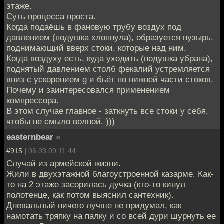
этаже.
Суть процесса проста.
Когда подаёшь в фановую трубу воздух под
давлением (подушка хлопнула), образуется пузырь,
поднимающий вверх стоки, которые над ним.
Когда воздуху есть, куда уходить (подушка убрана),
поднятый давлением столб фекалий устремляется
вниз с ускорением g и бьёт по нижней части стоков.
Почему и заинтересовался применением
компрессора.
В этом случае главное - заткнуть все стоки у себя,
чтобы не смыло волной. )))
easternbear
»
#915 |
06.03.09 11:44
Случай из армейской жизни.
Жили в двухэтажной благоустроенной казарме. Как-
то на 2 этаже засорилась дучка (кто-то кинул
полотенце, как потом выяснил сантехник).
Дневальный ничего лучше не придумал, как
намотать тряпку на палку и со всей дури шурнуть ее