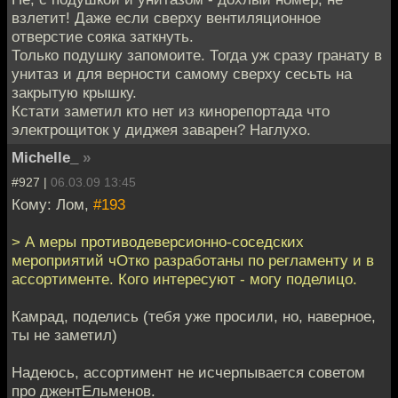
взлетит! Даже если сверху вентиляционное
отверстие сояка заткнуть.
Только подушку запомоите. Тогда уж сразу гранату в
унитаз и для верности самому сверху сесьть на
закрытую крышку.
Кстати заметил кто нет из кинорепортада что
электрощиток у диджея заварен? Наглухо.
Michelle_
»
#927 |
06.03.09 13:45
Кому: Лом,
#193
> А меры противодеверсионно-соседских
мероприятий чОтко разработаны по регламенту и в
ассортименте. Кого интересуют - могу поделицо.
Камрад, поделись (тебя уже просили, но, наверное,
ты не заметил)
Надеюсь, ассортимент не исчерпывается советом
про джентЕльменов.