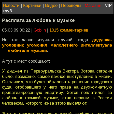
Новости
|
Картинки
|
Видео
|
Переводы
|
Магазин
|
VIP
клуб
Расплата за любовь к музыке
05.03.09 00:22
|
Goblin
|
1015 комментариев
Не так давно изучали случай, когда
дедушка-
уголовник угомонил малолетнего интеллектуала
— любителя музыки
.
А тут с мест сообщают:
У диджея из Первоуральска Виктора Зотова сегодня
было, возможно, самое важное выступление в жизни.
Он заявил, что будет обжаловать решение городского
суда, отобравшего у него права на двухкомнатную
приватизированную квартиру. Зотов поплатился за
любовь к громкой музыке, став первым в России
человеком, которого из-за этого выселяют.
Этот в прямом смысле шумный конфликт тянулся