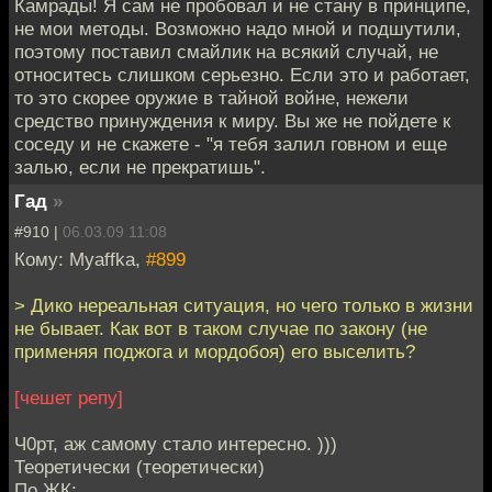
Камрады! Я сам не пробовал и не стану в принципе,
не мои методы. Возможно надо мной и подшутили,
поэтому поставил смайлик на всякий случай, не
относитесь слишком серьезно. Если это и работает,
то это скорее оружие в тайной войне, нежели
средство принуждения к миру. Вы же не пойдете к
соседу и не скажете - "я тебя залил говном и еще
залью, если не прекратишь".
Гад
»
#910 |
06.03.09 11:08
Кому: Myaffka,
#899
> Дико нереальная ситуация, но чего только в жизни
не бывает. Как вот в таком случае по закону (не
применяя поджога и мордобоя) его выселить?
[чешет репу]
Ч0рт, аж самому стало интересно. )))
Теоретически (теоретически)
По ЖК: