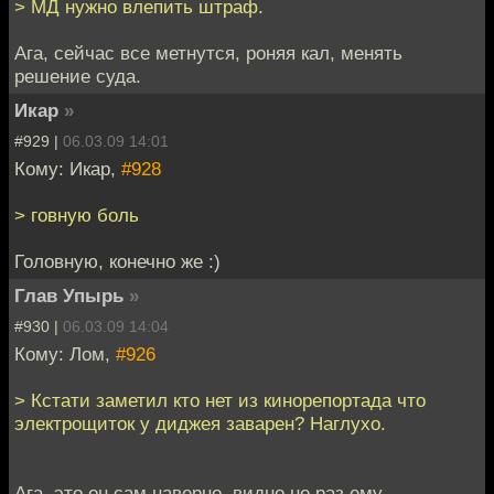
> МД нужно влепить штраф.
Ага, сейчас все метнутся, роняя кал, менять
решение суда.
Икар
»
#929 |
06.03.09 14:01
Кому: Икар,
#928
> говную боль
Головную, конечно же :)
Глав Упырь
»
#930 |
06.03.09 14:04
Кому: Лом,
#926
> Кстати заметил кто нет из кинорепортада что
электрощиток у диджея заварен? Наглухо.
Ага, это он сам наверно, видно не раз ему