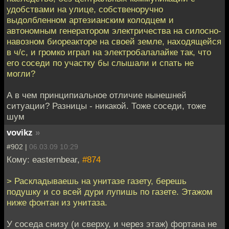
удобствами на улице, собственоручно
выдолбленном артезианским колодцем и
автономным генератором электричества на силосно-
навозном биореакторе на своей земле, находящейся
в ч/с, и громко играл на электробалалайке так, что
его соседи по участку бы слышали и спать не
могли?
А в чем принципиальное отличие нынешней
ситуации? Разницы - никакой. Тоже соседи, тоже
шум
vovikz
»
#902 |
06.03.09 10:29
Кому: easternbear,
#874
> Раскладываешь на унитазе газету, берешь
подушку и со всей дури лупишь по газете. Этажом
ниже фонтан из унитаза.
У соседа снизу (и сверху, и через этаж) фортана не