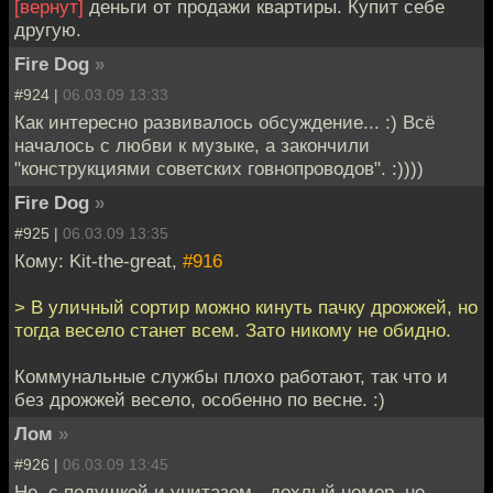
[вернут]
деньги от продажи квартиры. Купит себе
другую.
Fire Dog
»
#924 |
06.03.09 13:33
Как интересно развивалось обсуждение... :) Всё
началось с любви к музыке, а закончили
"конструкциями советских говнопроводов". :))))
Fire Dog
»
#925 |
06.03.09 13:35
Кому: Kit-the-great,
#916
> В уличный сортир можно кинуть пачку дрожжей, но
тогда весело станет всем. Зато никому не обидно.
Коммунальные службы плохо работают, так что и
без дрожжей весело, особенно по весне. :)
Лом
»
#926 |
06.03.09 13:45
Не, с подушкой и унитазом - дохлый номер, не