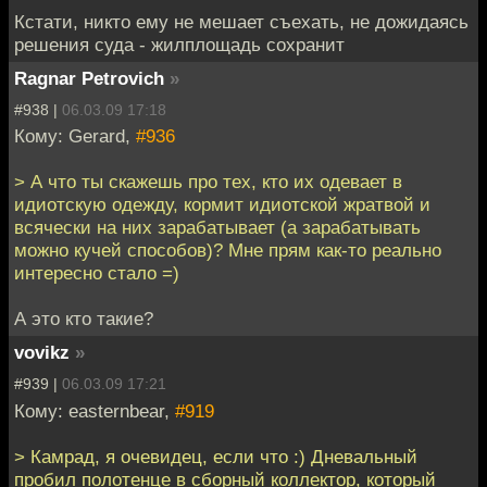
Кстати, никто ему не мешает съехать, не дожидаясь
решения суда - жилплощадь сохранит
Ragnar Petrovich
»
#938 |
06.03.09 17:18
Кому: Gerard,
#936
> А что ты скажешь про тех, кто их одевает в
идиотскую одежду, кормит идиотской жратвой и
всячески на них зарабатывает (а зарабатывать
можно кучей способов)? Мне прям как-то реально
интересно стало =)
А это кто такие?
vovikz
»
#939 |
06.03.09 17:21
Кому: easternbear,
#919
> Камрад, я очевидец, если что :) Дневальный
пробил полотенце в сборный коллектор, который