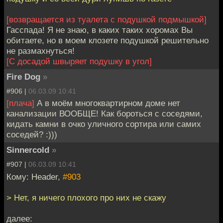
[возвращается из туалета с подушкой подмышкой]
Гасспада! Я не знаю, в каких таких хоромах Вы
обитаете, но в моем клозете подушкой решительно
не размахнуться!
[С досадой швыряет подушку в угол]
Fire Dog
»
#906 |
06.03.09 10:41
[плача]
А в моём многоквартирном доме нет
канализации ВООБЩЕ! Как бороться с соседями,
кидать камни в очко уличного сортира или самих
соседей? :)))
Sinnercold
»
#907 |
06.03.09 10:41
Кому: Header,
#903
> Нет, я ничего плохого про них не скажу
далее: