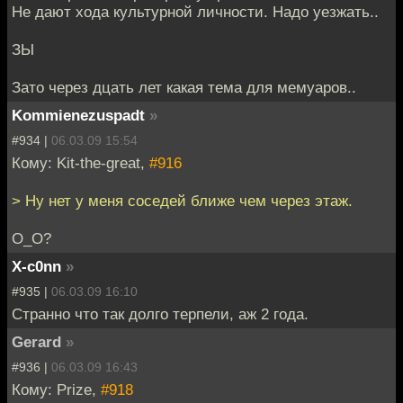
Не дают хода культурной личности. Надо уезжать..
ЗЫ
Зато через дцать лет какая тема для мемуаров..
Kommienezuspadt
»
#934 |
06.03.09 15:54
Кому: Kit-the-great,
#916
> Ну нет у меня соседей ближе чем через этаж.
О_О?
X-c0nn
»
#935 |
06.03.09 16:10
Странно что так долго терпели, аж 2 года.
Gerard
»
#936 |
06.03.09 16:43
Кому: Prize,
#918