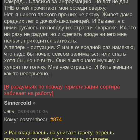
Камрад... Спасибо за информацию. Но вот не дай
ТНБ о ней прочитают мои соседи сверху.
Нет, я ничего плохого про них не скажу. Живёт дама
средних лет с дочкой-школьницей. И бывает, я с
ними ругаюсь по поводу их страсти к караоке. Их это
ни разу не радует, но и сделать вроде ничего мне
нельзя, приходится затихать.
А теперь - ситуация. Я им в очередной раз намекаю,
что надо бы ночью сексом заниматься или спать
хотя бы, но не выть. Они выключают музыку и
хуярят по толчку. Мне уже страшно. И бить женщин
как-то несерьёзно...
[В раздумьях по поводу герметизации сортира
забивает на работу]
Sinnercold
»
#905 |
06.03.09 10:35
Кому: easternbear,
#874
> Раскладываешь на унитазе газету, берешь
подушку и со всей дури лупишь по газете