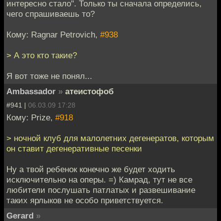
интересно стало". Только ты сначала определись,
чего спрашиваешь то?
Кому: Ragnar Petrovich,
#938
> А это кто такие?
Я вот тоже не понял...
Ambassador
»
атеистофоб
#941 |
06.03.09 17:28
Кому: Prize,
#918
> ночной клуб для малолетних дегенератов, которым
он ставит дегенеративные песенки
Ну а твой ребенок конечно же будет ходить
исключительно на оперы. =) Камрад, тут не все
любители послушать патлатых и развешивание
таких ярлыков не особо приветствуется.
Gerard
»