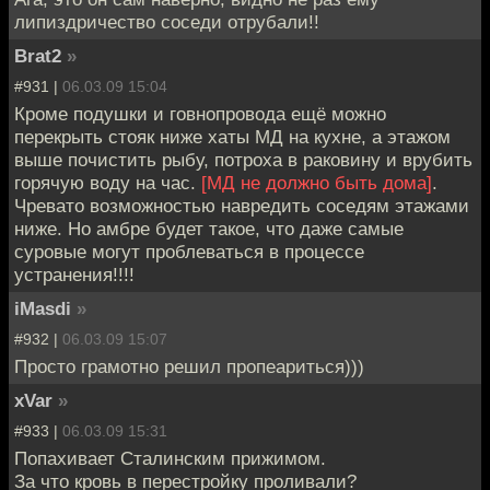
липиздричество соседи отрубали!!
Brat2
»
#931 |
06.03.09 15:04
Кроме подушки и говнопровода ещё можно
перекрыть стояк ниже хаты МД на кухне, а этажом
выше почистить рыбу, потроха в раковину и врубить
горячую воду на час.
[МД не должно быть дома]
.
Чревато возможностью навредить соседям этажами
ниже. Но амбре будет такое, что даже самые
суровые могут проблеваться в процессе
устранения!!!!
iMasdi
»
#932 |
06.03.09 15:07
Просто грамотно решил пропеариться)))
xVar
»
#933 |
06.03.09 15:31
Попахивает Сталинским прижимом.
За что кровь в перестройку проливали?