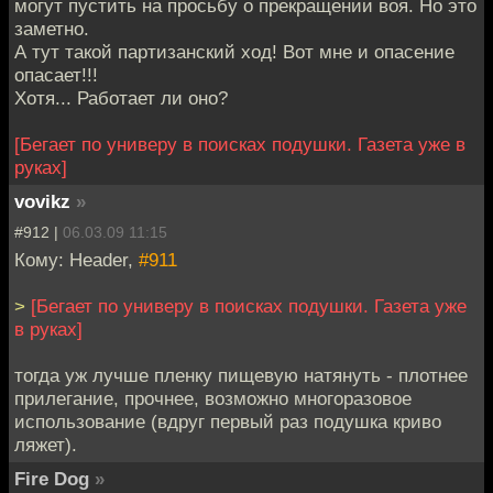
могут пустить на просьбу о прекращении воя. Но это
заметно.
А тут такой партизанский ход! Вот мне и опасение
опасает!!!
Хотя... Работает ли оно?
[Бегает по универу в поисках подушки. Газета уже в
руках]
vovikz
»
#912 |
06.03.09 11:15
Кому: Header,
#911
>
[Бегает по универу в поисках подушки. Газета уже
в руках]
тогда уж лучше пленку пищевую натянуть - плотнее
прилегание, прочнее, возможно многоразовое
использование (вдруг первый раз подушка криво
ляжет).
Fire Dog
»