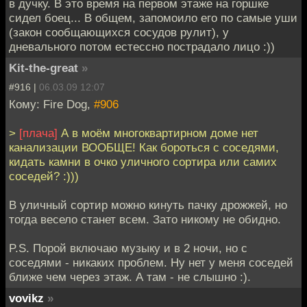
в дучку. В это время на первом этаже на горшке
сидел боец... В общем, запомоило его по самые уши
(закон сообщающихся сосудов рулит), у
дневального потом естессно пострадало лицо :))
Kit-the-great
»
#916 |
06.03.09 12:07
Кому: Fire Dog,
#906
>
[плача]
А в моём многоквартирном доме нет
канализации ВООБЩЕ! Как бороться с соседями,
кидать камни в очко уличного сортира или самих
соседей? :)))
В уличный сортир можно кинуть пачку дрожжей, но
тогда весело станет всем. Зато никому не обидно.
P.S. Порой включаю музыку и в 2 ночи, но с
соседями - никаких проблем. Ну нет у меня соседей
ближе чем через этаж. А там - не слышно :).
vovikz
»