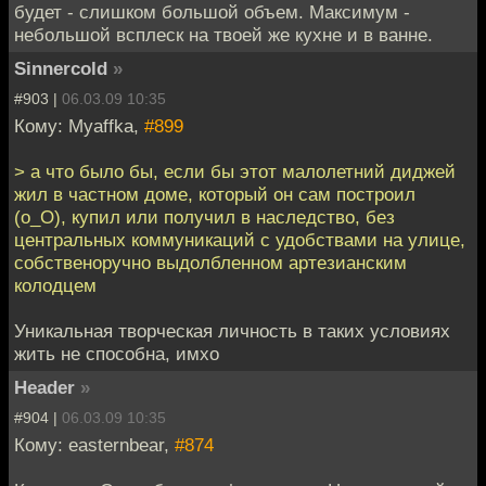
будет - слишком большой объем. Максимум -
небольшой всплеск на твоей же кухне и в ванне.
Sinnercold
»
#903 |
06.03.09 10:35
Кому: Myaffka,
#899
> а что было бы, если бы этот малолетний диджей
жил в частном доме, который он сам построил
(о_О), купил или получил в наследство, без
центральных коммуникаций с удобствами на улице,
собственоручно выдолбленном артезианским
колодцем
Уникальная творческая личность в таких условиях
жить не способна, имхо
Header
»
#904 |
06.03.09 10:35
Кому: easternbear,
#874