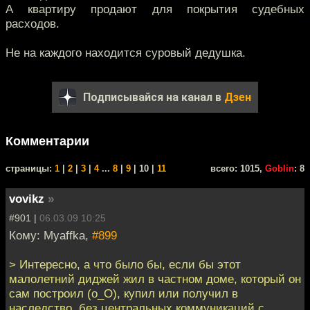
А квартиру продают для покрытия судебных
расходов.
Не на каждого находится суровый дедушка.
Подписывайся на канал в
Дзен
Комментарии
cтраницы:
1
|
2
|
3
|
4
...
8
|
9
| 10 |
11
всего: 1015,
Goblin
: 8
vovikz
»
#901 |
06.03.09 10:25
Кому: Myaffka,
#899
> Интересно, а что было бы, если бы этот
малолетний диджей жил в частном доме, который он
сам построил (о_О), купил или получил в
наследство, без центральных коммуникаций с