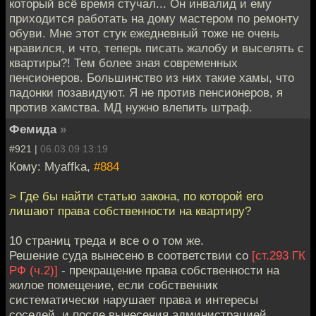
который всё время стучал... Он инвалид и ему
приходится работать на дому мастером по ремонту
обуви. Мне этот стук ежедневный тоже не очень
нравился, и что, теперь писать жалобу и выселять с
квартиры?! Тем более зная современных
пенсионеров. Большинство из них такие хамы, что
падонки позавидуют. Я не против пенсионеров, я
против хамства. МД нужно влепить штраф.
Фемида
»
#921 |
06.03.09 13:19
Кому: Myaffka,
#884
> Где бы найти статью закона, по которой его
лишают права собственности на квартиру?
10 страниц треда и все о о том же.
Решение суда вынесено в соответствии со
[ст.293 ГК
РФ (ч.2)]
- прекращение права собственности на
жилое помещение, если собственник
систематически нарушает права и интересы
соседей, и после вынесения администрацией