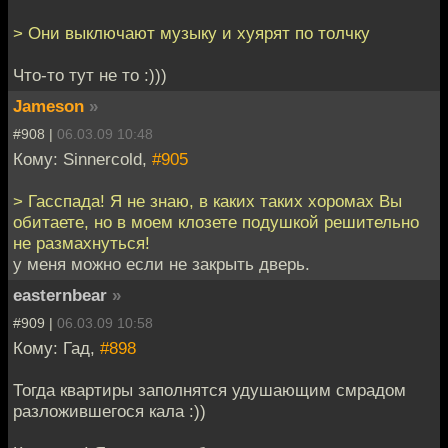
> Они выключают музыку и хуярят по толчку
Что-то тут не то :)))
Jameson
»
#908 |
06.03.09 10:48
Кому: Sinnercold,
#905
> Гасспада! Я не знаю, в каких таких хоромах Вы
обитаете, но в моем клозете подушкой решительно
не размахнуться!
у меня можно если не закрыть дверь.
easternbear
»
#909 |
06.03.09 10:58
Кому: Гад,
#898
Тогда квартиры заполнятся удушающим смрадом
разложившегося кала :))